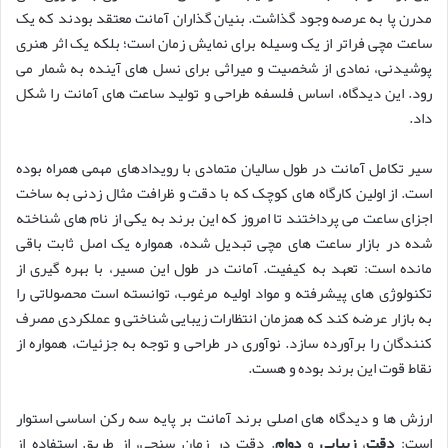
مدرن پا به عرصه وجود گذاشت. بنیان گذاران آمانت معتقد بودند که یک
ساعت مچی فراتر از یک وسیله برای نمایش زمان است؛ بلکه یک اثر هنری
پوشیدنی، نمادی از شخصیت و میراثی برای نسل های آینده به شمار می
رود. این دیدگاه، اساس فلسفه طراحی و تولید ساعت های آمانت را شکل
داد.
سیر تکامل آمانت در طول سالیان متمادی با رویدادهای مهمی همراه بوده
است. از اولین کارگاه های کوچک که با دقت و ظرافت مثال زدنی به ساخت
اجزای ساعت می پرداختند تا امروز که این برند به یکی از نام های شناخته
شده در بازار ساعت های مچی تبدیل شده، همواره یک اصل ثابت باقی
مانده است: تعهد به کیفیت. آمانت در طول این مسیر، با بهره گیری از
تکنولوژی های پیشرفته و مواد اولیه مرغوب، توانسته است محصولاتی را
به بازار عرضه کند که همزمان انتظارات زیبایی شناختی و عملکردی مصرف
کنندگان را برآورده سازد. نوآوری در طراحی و توجه به جزئیات، همواره از
نقاط قوت این برند بوده و هست.
ارزش ها و دیدگاه های اصلی برند آمانت بر پایه سه رکن اساسی استوار
است:
دقت
،
زیبایی
و
دوام
. دقت در زمان سنجی، از طریق استفاده از