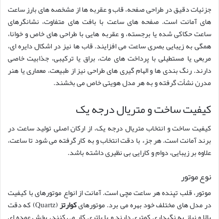
جزئیات دقیق در طراحی صفحه، قاب و عقربه ها از مشخصه های بارز ساعت
های آمانت است. صفحه های ساعت با بافت های متفاوت، نشانگرهای
ساعت حکاکی شده یا برجسته، و عقربه هایی با طراحی های خاص و خوانا،
همگی به زیبایی بصری ساعت می افزایند. قاب ها نیز در اشکال دایره ای،
مربعی یا مستطیلی با پرداخت های مات، براق یا ترکیبی، جذابیت خاصی
دارند. رنگ بندی ها و الهام گیری های طراحی نیز از طبیعت، معماری یا هنر
مدرن نشأت گرفته و به هر مدل هویتی خاص می بخشند.
کیفیت ساخت و متریال درجه یک
کیفیت ساخت و انتخاب متریال درجه یک، از ارکان اصلی تولید ساعت در
برند آمانت است. هر جزء با دقت انتخاب و به کار گرفته می شود تا ساعت،
علاوه بر زیبایی، دوام و کارایی بی نظیری داشته باشد.
نوع موتور
موتور، قلب تپنده هر ساعت مچی است. آمانت از انواع موتورهای با کیفیت
در مدل های مختلف خود بهره می برد. موتورهای
کوارتز
(Quartz) که دقت
بالا و نیاز به نگهداری کمتری دارند و با باتری کار می کنند، بخش عمده ای