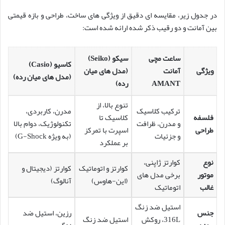
در جدول زیر، مقایسه ای دقیق از ویژگی های ساخت، طراحی و بازه قیمتی
بین آمانت و دو رقیب ذکر شده ارائه شده است:
ساعت مچی
سیکو (Seiko)
کاسیو (Casio)
ویژگی
آمانت
(مدل های میان
(مدل های میان رده)
AMANT
رده)
تنوع بالا، از
ترکیب کلاسیک
مدرن، کاربردی،
فلسفه
کلاسیک تا
و مدرن، ظرافت
تکنولوژیک، دوام بالا
طراحی
اسپرت با تمرکز
و جزئیات
(به ویژه G-Shock)
بر عملکرد
نوع
کوارتز ژاپنی،
کوارتز و اتوماتیک
کوارتز (دیجیتال و
موتور
برخی مدل های
(این-هاوس)
آنالوگ)
غالب
اتوماتیک
استیل ضد زنگ
جنس
رزین، استیل ضد
316L، روکش
استیل ضد زنگ