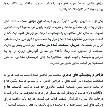
ارزش واقعی ساعت مورد نظر خود را بهتر بسنجید و انتخابی متناسب با
بودجه و انتظاراتتان داشته باشید.
یکی از مهم ترین عوامل تاثیرگذار بر قیمت،
نوع موتور
است. ساعت های
کوارتز به دلیل سادگی ساخت و هزینه تولید پایین تر، معمولاً قیمت کمتری
نسبت به مدل های مکانیکی یا اتوماتیک دارند. موتورهای اتوماتیک که از
قطعات بیشتری تشکیل شده اند و نیاز به مهندسی دقیق تری دارند، اغلب
گران تر هستند.
متریال استفاده شده در ساخت
نیز نقش بسزایی دارد.
استفاده از استیل ضد زنگ ۳۱۶L در مقابل آلیاژهای ارزان تر، یا به
کارگیری شیشه یاقوت کبود (سافایر) به جای کریستال معدنی، به طور
مستقیم بر قیمت نهایی تاثیر می گذارد.
طراحی و پیچیدگی های ظاهری
ساعت نیز عاملی مهم است. ساعت هایی با
صفحات پیچیده تر، قاب های با طراحی خاص، یا تزئیناتی مانند نگین ها و
جزئیات دست ساز، طبیعتاً قیمت بالاتری خواهند داشت.
قابلیت ها و
امکانات ویژه
مانند کرونوگراف، نمایشگر فاز ماه، یا مقاومت در برابر آب با
درجات بالا نیز به افزایش قیمت کمک می کنند. هرچه یک ساعت دارای
ویژگی های فنی پیشرفته تر و پیچیده تری باشد، به همان نسبت قیمت آن