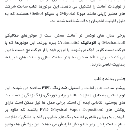
از تولیدات آمانت را تشکیل می دهند. این موتورها اغلب ساخت شرکت
های معتبر ژاپنی مانند میوتا (Miyota) یا سیکو (Seiko) هستند که به
دلیل قابلیت اطمینان و دقت شناخته شده اند.
برخی مدل های لوکس تر آمانت ممکن است از موتورهای
مکانیکی
(Mechanical) یا
اتوماتیک
(Automatic) بهره ببرند. این موتورها که با
حرکت دست کاربر کوک می شوند یا انرژی خود را از حرکت مچ دست تامین
می کنند، برای علاقه مندان به هنر ساعت سازی و سنت های دیرینه،
جذابیت خاصی دارند.
جنس بدنه و قاب
بیشتر ساعت های آمانت از
استیل ضد زنگ ۳۱۶L
ساخته می شوند. این
نوع استیل به دلیل مقاومت بالا در برابر خوردگی، زنگ زدگی و حساسیت
های پوستی، انتخابی ایده آل است. برخی مدل ها نیز ممکن است دارای
روکش های PVD (Physical Vapor Deposition) باشند که علاوه بر
افزودن به زیبایی ظاهری (مانند رنگ های طلایی، رزگلد یا مشکی)، مقاومت
سطح ساعت را در برابر خط و خش افزایش می دهند. این پوشش ها دوام و