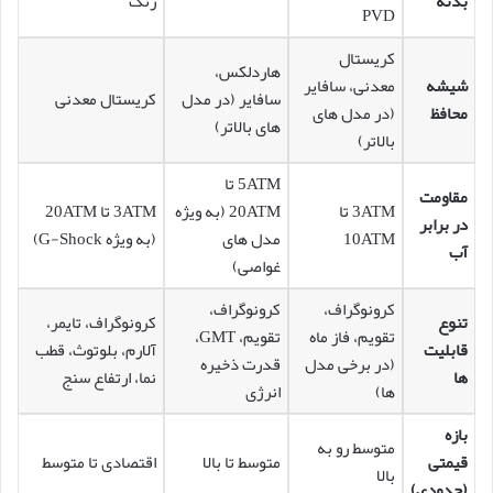
بدنه
زنگ
PVD
کریستال
هاردلکس،
شیشه
معدنی، سافایر
سافایر (در مدل
کریستال معدنی
محافظ
(در مدل های
های بالاتر)
بالاتر)
5ATM تا
مقاومت
3ATM تا
20ATM (به ویژه
3ATM تا 20ATM
در برابر
10ATM
مدل های
(به ویژه G-Shock)
آب
غواصی)
کرونوگراف،
کرونوگراف،
تنوع
کرونوگراف، تایمر،
تقویم، فاز ماه
تقویم، GMT،
قابلیت
آلارم، بلوتوث، قطب
(در برخی مدل
قدرت ذخیره
ها
نما، ارتفاع سنج
ها)
انرژی
بازه
متوسط رو به
قیمتی
متوسط تا بالا
اقتصادی تا متوسط
بالا
(حدودی)