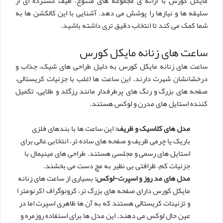
مایکل کورس با ارائه ی مجموعه های متنوع، طیف گسترده ای از
سلیقه ها و نیازها را پوشش می دهد. آشنایی با این کالکشن ها به
شما کمک می کند تا انتخاب دقیق تری داشته باشید.
ساعت های زنانه مایکل کورس
ساعت های زنانه مایکل کورس به دلیل طراحی های شیک، جذاب و
درخشانشان شهرت دارند. این ساعت ها اغلب با جزئیات کریستالی،
صفحه های بزرگ و رنگ های پرطرفدار مانند رزگلد و طلایی، تکمیل
کننده استایل های مدرن و لوکس هستند.
مدل های کلاسیک و ظریف:
این ساعت ها با بندهای فلزی
باریک یا چرمی ظریف و صفحه های ساده تر، انتخابی عالی برای
استایل های رسمی و مجلسی هستند. طراحی های مینیمال با
جزئیات کم، ظرافتی بی نظیر به مچ دست می بخشند.
مدل های مد روز و اسپرت-لوکس:
بسیاری از ساعت های زنانه
مایکل کورس دارای صفحه های بزرگ تر، کرونوگراف (کرنومتر)
و تزئینات کریستالی هستند که به آن ها ظاهری اسپرت اما در
عین حال لوکس می دهند. این مدل ها برای استفاده روزمره و