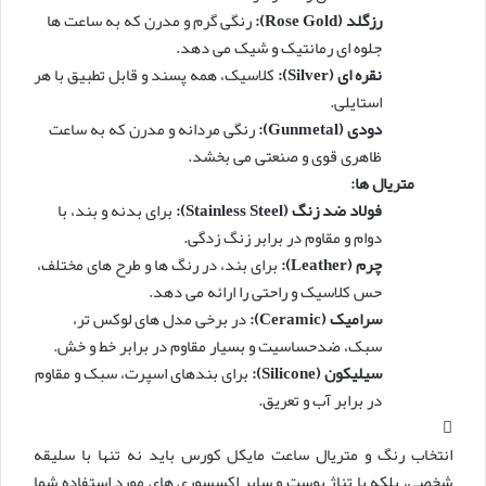
رزگلد (Rose Gold):
رنگی گرم و مدرن که به ساعت ها
جلوه ای رمانتیک و شیک می دهد.
نقره ای (Silver):
کلاسیک، همه پسند و قابل تطبیق با هر
استایلی.
دودی (Gunmetal):
رنگی مردانه و مدرن که به ساعت
ظاهری قوی و صنعتی می بخشد.
متریال ها:
فولاد ضد زنگ (Stainless Steel):
برای بدنه و بند، با
دوام و مقاوم در برابر زنگ زدگی.
چرم (Leather):
برای بند، در رنگ ها و طرح های مختلف،
حس کلاسیک و راحتی را ارائه می دهد.
سرامیک (Ceramic):
در برخی مدل های لوکس تر،
سبک، ضدحساسیت و بسیار مقاوم در برابر خط و خش.
سیلیکون (Silicone):
برای بندهای اسپرت، سبک و مقاوم
در برابر آب و تعریق.
انتخاب رنگ و متریال ساعت مایکل کورس باید نه تنها با سلیقه
شخصی، بلکه با تناژ پوست و سایر اکسسوری های مورد استفاده شما