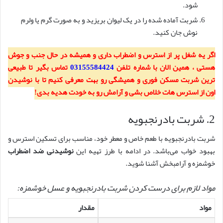
شود.
شربت آماده شده را در یک لیوان بریزید و به صورت گرم یا ولرم
نوش جان کنید.
اگر یه شغل پر از استرس و اضطراب داری و همیشه در حال جنب و جوش
هستی ، همین الان با شماره تلفن
03155584424
تماس بگیر تا طبیعی
ترین شربت مسکن فوری و همیشگی رو بهت معرفی کنیم تا با نوشیدن
اون از استرس هات خلاص بشی و آرامش رو به خودت هدیه بدی!
2. شربت بادرنجبویه
شربت بادرنجبویه با طعم خاص و معطر خود، مناسب برای تسکین استرس و
بهبود خواب می‌باشد. در ادامه با طرز تهیه این
نوشیدنی ضد اضطراب
خوشمزه و آرامبخش آشنا شوید.
مواد لازم برای درست کردن شربت بادرنجبویه و عسل خوشمزه:
مواد
مقدار