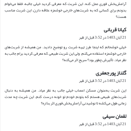
آرامش‌بخش فوری عمل کنه. این شربت که معرفی کردید خیلی جالبه، فقط می‌خوام
بدونم برای کسانی که به شربت‌های خارجی خوشمزه علاقه دارن، این شربت مناسب
هست؟
کیانا قربانی
گ
ف
21 آبان 1403 در 3:52 قبل از ظهر
ت
خیلی خوشحالم که اینجا طرز تهیه شربت رو توضیح دادید. من همیشه از شربت‌های
:
خارجی خوشمزه استفاده می‌کنم، ولی این شربت طبیعی که معرفی کردید برام جالب به
نظر میاد. تأثیرش چطور بود؟ سریع اثر می‌کنه؟
گلناز پورجعفری
گ
ف
21 آبان 1403 در 3:52 قبل از ظهر
ت
این شربت به‌عنوان مسکن اعصاب خیلی جالب به نظر میاد. من همیشه به دنبال
:
شربت‌های طبیعی هستم که بتونم خودم تو خونه درست کنم. این شربت چه مدت
زمانی طول می‌کشه تا نوشیدنی آرامش‌بخش فوری اثر بذاره؟
لقمان سیفی
گ
ف
21 آبان 1403 در 3:52 قبل از ظهر
ت