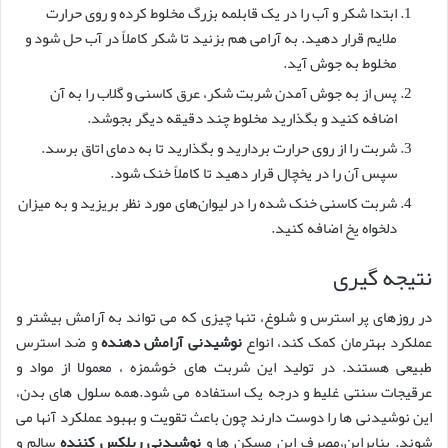
ابتدا شکر و آب را در یک قابلمه بزرگ مخلوط کرده و روی حرارت
ملایم قرار دهید. به آرامی هم بزنید تا شکر کاملاً در آب حل شود و
مخلوط به جوش آید.
پس از به جوش آمدن شربت شکر، عرق کاسنی و گلاب را به آن
اضافه کنید و بگذارید مخلوط چند دقیقه دیگر بجوشد.
شربت را از روی حرارت بردارید و بگذارید تا به دمای اتاق برسد.
سپس آن را در یخچال قرار دهید تا کاملاً خنک شود.
شربت کاسنی خنک شده را در لیوان‌های مورد نظر بریزید و به میزان
دلخواه یخ اضافه کنید.
نتیجه گیری
در روزهای پر استرس و شلوغ، تنها چیزی که می تواند به آرامش بیشتر و
عملکرد بهترمان کمک کند، انواع
نوشیدنی آرامش دهنده
و ضد استرس
طبیعی هستند. در تولید این شربت های خوشمزه ، معمولا از مواد و
عرقیجات سنتی غلیط و درجه یک استفاده می شود.همه سلول های بدن،
این نوشیدنی ها را دوست دارند چون باعث تقویت و بهبود عملکرد آنها می
شوند. بنابراین،مصرف این مسکن ها و
نوشیدنی ریلکس کننده
سالم و