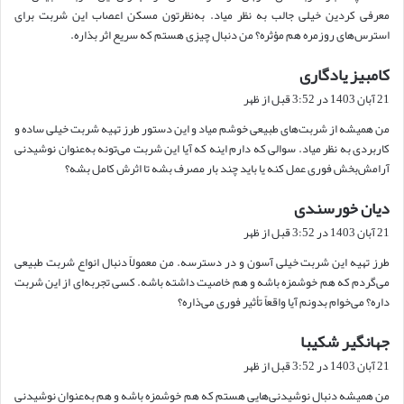
معرفی کردین خیلی جالب به نظر میاد. به‌نظرتون مسکن اعصاب این شربت برای
استرس‌های روزمره هم مؤثره؟ من دنبال چیزی هستم که سریع اثر بذاره.
کامبیز یادگاری
گ
ف
21 آبان 1403 در 3:52 قبل از ظهر
ت
من همیشه از شربت‌های طبیعی خوشم میاد و این دستور طرز تهیه شربت خیلی ساده و
:
کاربردی به نظر میاد. سوالی که دارم اینه که آیا این شربت می‌تونه به‌عنوان نوشیدنی
آرامش‌بخش فوری عمل کنه یا باید چند بار مصرف بشه تا اثرش کامل بشه؟
دیان خورسندی
گ
ف
21 آبان 1403 در 3:52 قبل از ظهر
ت
طرز تهیه این شربت خیلی آسون و در دسترسه. من معمولاً دنبال انواع شربت طبیعی
:
می‌گردم که هم خوشمزه باشه و هم خاصیت داشته باشه. کسی تجربه‌ای از این شربت
داره؟ می‌خوام بدونم آیا واقعاً تأثیر فوری می‌ذاره؟
جهانگیر شکیبا
گ
ف
21 آبان 1403 در 3:52 قبل از ظهر
ت
من همیشه دنبال نوشیدنی‌هایی هستم که هم خوشمزه باشه و هم به‌عنوان نوشیدنی
: