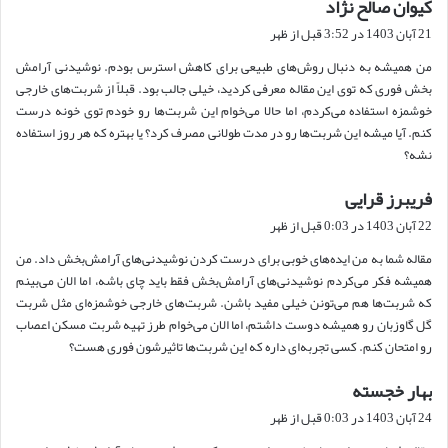
کیوان صالح نژاد
گ
ف
21 آبان 1403 در 3:52 قبل از ظهر
ت
من همیشه به دنبال روش‌های طبیعی برای کاهش استرس بودم. نوشیدنی آرامش
:
بخش فوری که توی این مقاله معرفی کردید، خیلی جالب بود. قبلاً از شربت‌های خارجی
خوشمزه استفاده می‌کردم، اما حالا می‌خوام این شربت‌ها رو خودم توی خونه درست
کنم. آیا میشه این شربت‌ها رو در مدت طولانی مصرف کرد؟ یا بهتره که هر روز استفاده
نشه؟
فریبرز قرایی
گ
ف
22 آبان 1403 در 0:03 قبل از ظهر
ت
مقاله شما به من ایده‌های خوبی برای درست کردن نوشیدنی‌های آرامش‌بخش داد. من
:
همیشه فکر می‌کردم نوشیدنی‌های آرامش‌بخش فقط باید چای باشه، اما الان می‌بینم
که شربت‌ها هم می‌تونن خیلی مفید باشن. شربت‌های خارجی خوشمزه‌ای مثل شربت
گل گاوزبان رو همیشه دوست داشتم، اما الان می‌خوام طرز تهیه شربت مسکن اعصاب
رو امتحان کنم. کسی تجربه‌ای داره که این شربت‌ها تاثیرشون فوری هست؟
بهار خجسته
گ
ف
24 آبان 1403 در 0:03 قبل از ظهر
ت