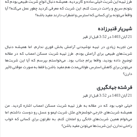
طرز تهیه این شربت خیلی ساده و کاربردیه. همیشه دنبال انواع شربت طبیعی بودم که
:
بتونم سریع و راحت درست کنم. این شربت که معرفی کردید چطور عمل می‌کنه؟ آیا
واقعاً می‌تونه برای کسانی که استرس و اضطراب دارند مفید باشه؟
شهریار قنبرزاده
گ
ف
21 آبان 1403 در 3:52 قبل از ظهر
ت
من تجربه زیادی در تهیه نوشیدنی آرامش بخش فوری ندارم، اما همیشه دنبال
:
شربت‌های طبیعی برای آرامش بودم. طرز تهیه شربت مسکن اعصاب که در مقاله
توضیح داده بودید، واقعا برام جذاب بود. می‌خواستم بپرسم که آیا این شربت‌ها
می‌تونن برای کاهش استرس طولانی‌مدت هم مفید باشن یا فقط به صورت موقتی تاثیر
دارن؟
فرشته جهانگیری
گ
ف
21 آبان 1403 در 3:52 قبل از ظهر
ت
خیلی خوب بود که در مقاله به طرز تهیه شربت مسکن اعصاب اشاره کردید. من
:
همیشه شربت‌های خارجی خوشمزه‌ای مثل شربت لیمو و عسل رو دوست داشتم، اما
می‌خوام همین شربت‌های خانگی رو امتحان کنم. به نظرتون برای کسانی که خواب
راحتی ندارن، این شربت‌ها می‌تونن مفید باشن؟