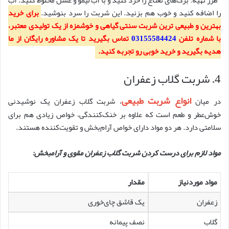
طرز تهیه: برگ‌های نعناع را خرد کنید و با آب لیمو و عسل مخلوط کنید. آب
را اضافه کنید و خوب هم بزنید. این شربت را سرد بنوشید.
برای خرید
بهترین و طبیعی ترین شربت سنتی گیاهی و خوشمزه از یک تولیدی معتبر،
با شماره تلفن
03155584424
تماس بگیرید تا یک مشاوره رایگان از ما
هدیه بگیرید و خرید خوبی رو تجربه کنید.
4. شربت گلاب زعفران
انواع شربت طبیعی
در میان
، شربت گلاب زعفران یک نوشیدنی
خوش‌عطر و طعم است که علاوه بر خنک‌کنندگی، خواص زیادی هم برای
سلامتی دارد. هر دو مواد دارای خواص آرام‌بخش و تقویت‌کننده هستند.
مواد لازم برای درست کردن شربت گلاب زعفران مقوی و آرامبخش:
مواد موردنیاز
مقدار
زعفران
یک قاشق چای‌خوری
گلاب
نصف پیمانه