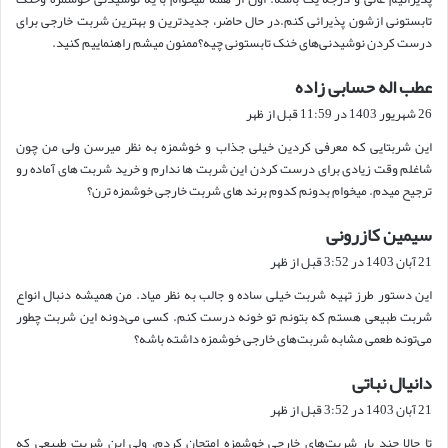
تابستونی ازشون پذیرائی کنم.در حال حاضر، جدیدترین و بهترین شربت خارجی برای
درست کردن نوشیدنی‌های خنک تابستونی چیه؟ممنون میشم راهنماییم کنید.
عطب اله حسابی زاده
گ
ف
26 شهریور 1403 در 11:59 قبل از ظهر
ت
این شربتایی که معرفی کردین خیلی جذاب و خوشمزه به نظر میرسن ولی من چون
:
شاغلم وقت زیادی برای درست کردن این شربت ها ندارم و خرید شربت های آماده رو
ترجیح میدم. میخوام بدونم کدوم برند های شربت خارجی خوشمزه ترن؟
سیمین کازرونی
گ
ف
21 آبان 1403 در 3:52 قبل از ظهر
ت
این دستور طرز تهیه شربت خیلی ساده و جالب به نظر میاد. من همیشه دنبال انواع
:
شربت طبیعی هستم که بتونم تو خونه درست کنم. کسی می‌دونه این شربت چطور
می‌تونه طعمی مشابه شربت‌های خارجی خوشمزه داشته باشه؟
دانیال نباتی
گ
ف
21 آبان 1403 در 3:52 قبل از ظهر
ت
تا حالا چند بار شربت‌های خارجی خوشمزه امتحان کردم، ولی این شربت طبیعی که
: