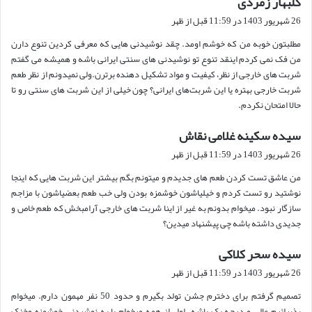
گلبهار زمردی
ف
26 شهریور 1403 در 11:59 قبل از ظهر
ت
مطلبتون خوبه من که خوشم اومد. چقد نوشیدنی هایی که معرفی کردین تنوع دارن
:
من فک نمی کردم اینقد تنوع تو نوشیدنی های سنتی ایرانی باشه و همیشه می گفتم
شربت های خارجی از نظر، کیفیت و مواد تشکیل دهنده برترن.ولی نمیدونم از نظر طعم
شربت خارجی بهتره یا این شربت‌های ایرانی؟ چون خیلی از این شربت های سنتی رو تا
حالا امتحان نکردم.
سیده سکینه غلامی نقاش
گ
ف
26 شهریور 1403 در 11:59 قبل از ظهر
ت
من عاشق تست کردن طعم های جدیدم و میتونم بگم بیشتر این شربت هایی که اینجا
:
نوشتید رو تست کردم و خیلیاشون خوشمزه بودن ولی خب طعم بعضیاشون با مزاجم
سازگار نبود. میخوام بدونم به غیر از اینا شربت های خارجی آرامبخش که طعم خاص و
جدیدی داشته باشه چی پیشنهاد میدین؟
سیده سحر کلاکی
گ
ف
26 شهریور 1403 در 11:59 قبل از ظهر
ت
تصمیم گرفتم برای دخترم جشن تولد بگیرم و حدود 50 نفر مهمون دارم. میخوام
:
پذیرائیم عالی و درجه یک باشه. اول از همه میخوام با یه نوشیدنی خوشمزه وخنک