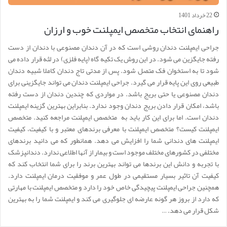
22 خرداد 1401
راهنمای انتخاب متخصص ایمپلنت خوب و ارزان
جراحی ایمپلنت دندان روشی است که در آن دندان مصنوعی با دندان از دست
رفته جایگزین می شود. در این روش یک تکیه گاه (پایه فلزی) در لثه قرار داده می
شود تا به استخوان فک متصل شود. پس از مدتی تاج دندان کاملا شبیه دندان
طبیعی روی این پایه قرار می گیرد. جراحی ایمپلنت دندان می تواند جایگزینی برای
دندان مصنوعی یا حتی بریج باشد. در مواردی که چندین دندان از دست رفته
باشد، امکان قرار دادن بریج دندان وجود ندارد. بنابراین بهترین گزینه ایمپلنت
دندان است. اما برای این کار باید به متخصص ایمپلنت مراجعه کنید. متخصص
ایمپلنت کیست؟ متخصص ایمپلنت با معرفی برندهای معتبر و با کیفیت، کیفیت
ایمپلنت های دندانی شما را افزایش می دهد. همانطور که می دانید برندهای
مختلفی در کشورهای مختلف موجود است و بیمار از آنها اطلاعی ندارد. دندانپزشک
با تجربه و دانش این برندها می تواند بهترین برند را برای شما انتخاب کند که
کیفیت آن تاثیر بسیار مستقیمی در طول عمر و موفقیت درمان ایمپلنت دارد.
همچنین جراحی ایمپلنت پیچیدگی خاص خود را دارد و متخصص ایمپلنت با مهارتی
که دارد از بروز هر گونه عارضه ای جلوگیری می کند و ایمپلنت شما را به بهترین
شکل قرار می دهد. …