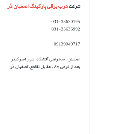
درب برقی پارکینگ اصفهان دُر
شرکت
031-33630195
031-33636992
09139049717
اصفهان ، سه راهی آتشگاه، بلوار امیرکبیر
بعد از فرعی ۸۸ ، مقابل تقاطع، اصفهان دُر