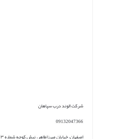
شرکت الوند درب سپاهان
09132047366
اصفهان، خیابان میرزاطاهر، نبش کوچه شماره ۳