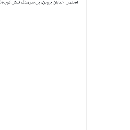
اصفهان، خیابان پروین، پل سرهنگ نبش کوچه83 پلاک1 واحد2