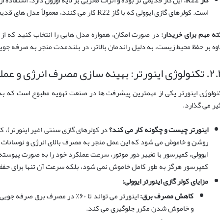
گاز R22:
این گاز قدیمی تر بوده و اثرات مخربی بر لایه اوزون دارد. استفاده 
است. کولرهای گازی ایوولی که با گاز R22 کار می کنند، معمولاً مدل های قدیمی تر یا غیر اینورتر هستند.
ته مهم برای خریدار:
اوه بر حفظ محیط زیست، به دلیل راندمان بالاتر، در بلندمدت منجر به صرفه جوی
رتر: بهینه سازی مصرف انرژی و عملکرد
نولوژی اینورتر یکی از مهمترین پیشرفت ها در صنعت تهویه مطبوع است که به
ثیر می گذارد.
اینورتر چیست و چگونه کار می کند؟
در کولرهای گازی سنتی (غیر اینورتر)، ک
روشن و خاموش می شود که این عمل منجر به مصرف بالای انرژی و نوسانات دما
ایوولی، کمپرسور با تغییر دور موتور، سرعت عملکرد خود را به صورت پیوست
کمپرسور هرگز به طور کامل خاموش نمی شود، بلکه سرعت آن تنها برای حفظ 
مزایای کولر گازی اینورتر ایوولی:
کاهش مصرف برق:
اینورتر می تواند تا ۶۰٪ در مصرف بر
و خاموش شدن مکرر جلوگیری می کند.