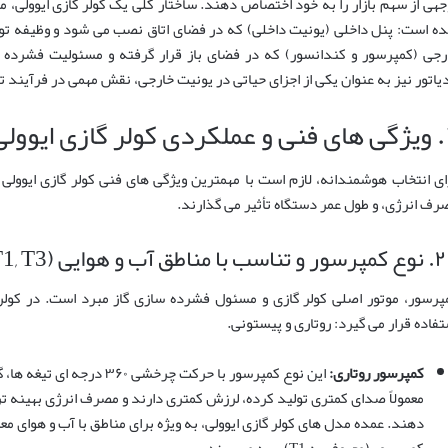
جهی از سهم بازار را به خود اختصاص دهند. ساختار کلی یک کولر گازی ایوولی، 
ه است: پنل داخلی (یونیت داخلی) که در فضای اتاق نصب می شود و وظیفه توزیع
رجی (کمپرسور و کندانسور) که در فضای باز قرار گرفته و مسئولیت فشرده سا
دیاتور نیز به عنوان یکی از اجزای حیاتی در یونیت خارجی، نقش مهمی در فرآیند تب
 تپنده دستگاه
ای انتخاب هوشمندانه، لازم است با مهمترین ویژگی های فنی کولر گازی ایوولی 
رف انرژی، و طول عمر دستگاه تأثیر می گذارند.
ب با مناطق آب و هوایی (T1, T3)
پرسور، موتور اصلی کولر گازی و مسئول فشرده سازی گاز مبرد است. در کولره
تفاده قرار می گیرد: روتاری و پیستونی.
کمپرسور روتاری:
این نوع کمپرسور با حرکت چرخش
معمولاً صدای کمتری تولید کرده، لرزش کمتری دارند و مصرف انرژی بهینه 
کمپرسور (معروف به T1) بهره می برند.