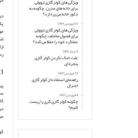
خر
ویژگی های کولر گازی ایوولی
برای خانه های مدرن – چگونه به
دکور خانه می پردازد؟
در
31 فروردین 1404
ویژگی های کولر گازی ایوولی
مو
برای فصول مختلف: چگونه
شن
عملکرد خود را حفظ می کند؟
ار
3 مرداد 1403
رس
علت خنک نکردن کولر گازی
پنجره ای
۱. شناخت برند ایوولی: خاستگاه و جایگاه در بازار
19 فروردین 1403
راهنمای استفاده از کولر گازی
پی
اجنرال
سو
4 فروردین 1403
کا
چگونه کولر گازی گری را ریست
کنیم؟
در
عر
کو