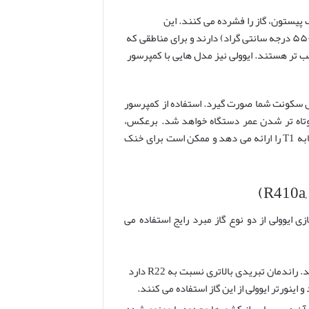
یستون، گاز را فشرده می کنند. این
کمپرسورها قدرت بالایی در مناطق با آب و هوای بسیار گرم و حاره ای (تا ۵۲-۵۵ درجه سانتی گراد) دارند و برای مناطقی که
سب تر هستند. ایوولی نیز مدل هایی با کمپرسور
ل سکونت شما صورت گیرد. استفاده از کمپرسور
رق و کوتاه تر شدن عمر دستگاه خواهد شد. برعکس،
استفاده از T3 در منطقه T1 توجیه اقتصادی ندارد زیرا با هزینه بالاتر، کارایی مشابه T1 را ارائه می دهد و ممکن است برای خنک
 ایوولی از دو نوع گاز مبرد رایج استفاده می
این گاز دوستدار محیط زیست است و لایه اوزون را تخریب نمی کند. راندمان تبریدی بالاتری نسبت به R22 دارد
ینورتر ایوولی از این گاز استفاده می کنند.