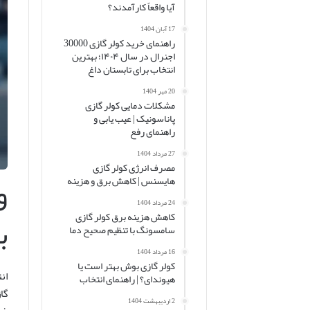
آیا واقعاً کارآمدند؟
17 آبان 1404
راهنمای خرید کولر گازی 30000
اجنرال در سال ۱۴۰۴؛ بهترین
انتخاب برای تابستان داغ
20 مهر 1404
مشکلات دمایی کولر گازی
پاناسونیک | عیب یابی و
راهنمای رفع
27 مرداد 1404
مصرف انرژی کولر گازی
و
هایسنس | کاهش برق و هزینه
24 مرداد 1404
ب
کاهش هزینه برق کولر گازی
سامسونگ با تنظیم صحیح دما
16 مرداد 1404
کولر گازی بوش بهتر است یا
ان
هیوندای؟ | راهنمای انتخاب
گا
2 اردیبهشت 1404