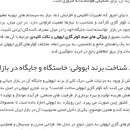
ید آن، برای تصمیمی هوشمندانه ضروری است.
 دنیای امروز که تغییرات اقلیمی و افزایش دما، نیاز به سیستم های تهویه مط
جود در بازار، توانسته است جایگاه خود را در میان مصرف کنندگان ایرانی تثبیت ک
اخت عمیق از
ویژگی های مهم کولر گازی ایوولی
و
نکات کلیدی
مرتبط با آن ها، قا
ائه یک راهنمای جامع و تخصصی، به بررسی ابعاد مختلف کولرهای گازی ایوولی می
اند و از بروز خطاهای رایج در خرید جلوگیری کند.
ش از ورود به جزئیات فنی، درک کلی از برند ایوولی و جایگاه آن در بازار جهان
ال می کنند که کولر گازی ایوولی ساخت کجاست؟ برند تجاری ایوولی در اصل به 
هش هزینه تولید و بهره برداری از ظرفیت های صنعتی، فرآیند مونتاژ و تولید انب
 کشور چین صورت می پیرد. این رویکرد به ایوولی اجازه داده است تا محصولاتی
ضه کند و همین موضوع، یکی از دلایل اصلی محبوبیت آن در بازار ایران شده اس
لرهای گازی ایوولی به دلیل تنوع در مدل ها، طراحی مدرن و مینیمال و همچنی