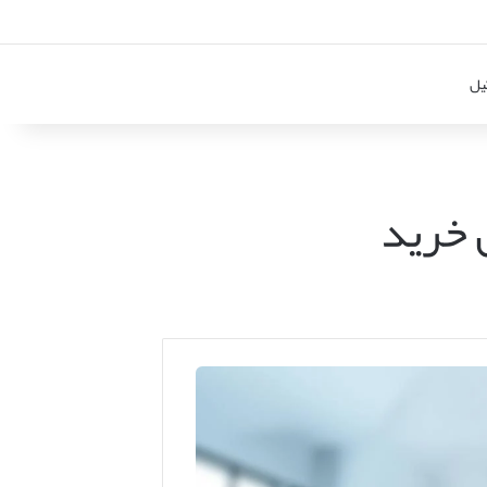
یل
ل خرید