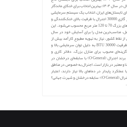
راهنمای جامع خرید کولر گازی 30000 اجنرال در سال ۱۴۰۴؛ بهترین انتخاب برای خنکای ماندگار
ای تابستان‌های ایران، انتخاب یک سیستم سرمایشی
قدرتمند و مطمئن یک ضرورت است. کولر گازی 30000 اجنرال با ظرفیت بالای خنک‌کنندگی و
دوام مثال‌زدنی، بهترین انتخاب برای فضاهای بزرگ 70 تا 120 متر مربع محسوب می‌شود. این
کامل، مناسب‌ترین مدل را برای آسایش خود در سال
ری از نقاط کشور، نیاز به تهویه مطبوع کارآمد بیش از
پیش احساس می‌شود. کولرهای گازی با ظرفیت 30000 BTU به دلیل توان سرمایشی بالا و
ینه‌ای محبوب برای منازل بزرگ، دفاتر کاری و
فروشگاه‌ها تبدیل شده‌اند. در این میان، برند اجنرال (O’General) با سابقه‌ای درخشان در
ا و معتبر در بازار است. اجنرال به خصوص در مناطق
لکرد پایدار در دماهای بالا نیاز دارند، اعتبار
ویژه‌ای کسب کرده است. چرا کولر گازی اجنرال (O’General)؛ سابقه درخشان و شهرت جهانی؟