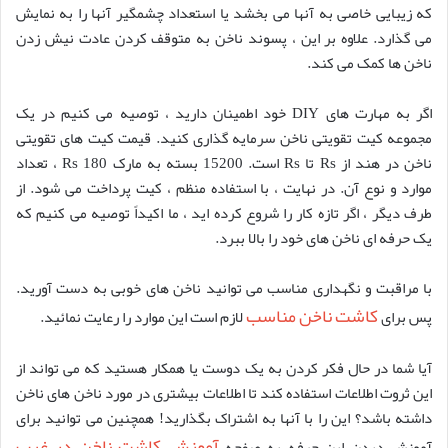
که زیبایی خاصی به آنها می بخشد یا استعداد چشمگیر آنها را به نمایش
می گذارد. علاوه بر این ، پسوند ناخن به متوقف کردن عادت نیش زدن
ناخن ها کمک می کند.
اگر به مهارت های DIY خود اطمینان دارید ، توصیه می کنیم در یک
مجموعه کیت تقویتی ناخن سرمایه گذاری کنید. قیمت کیت های تقویتی
ناخن در هند از Rs تا Rs است. 15200 بسته به مارک Rs 180 ، تعداد
موارد و نوع آن. در نهایت ، با استفاده منظم ، کیت پرداخت می شود. از
طرف دیگر ، اگر تازه کار را شروع کرده اید ، ما اکیداً توصیه می کنیم که
یک حرفه ای ناخن های خود را بالا ببرد.
با مراقبت و نگهداری مناسب می توانید ناخن های خوبی به دست آورید.
کاشت ناخن مناسب
پس برای
لازم است این موارد را رعایت نمائید.
آیا شما در حال فکر کردن به یک دوست یا همکار هستید که می تواند از
این ثروت اطلاعات استفاده کند تا اطلاعات بیشتری در مورد ناخن های ناخن
داشته باشد؟ این را با آنها به اشتراک بگذارید! همچنین می توانید برای
آموزش کاشت ناخن در غرب
آموزش دیدن این حرفه به صفحه