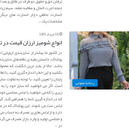
نرفتن حق و حقوق دو طرف در طلاق و بعد از
جمله اجرت المثل و مطالبه نفقه، سهم زیا
خسارت عاطفی دچار خسارت های دیگری 
مشخصات یک …
14 خرداد 1401
انواع شومیز ارزان قیمت در ت
در کشور ما بیشتر از سایزبندی اروپایی 
پوشاک، دانستن بقیه ی نظام های سایزبند
باشد. حالا از بلند ترین انگشت که معم
بکشید و این خط را اندازه گیری کنید. با تطا
پایتان را تعیین کنید. با توجه به تفاوت س
رسانه عمومی
است. اگر می خواهید که سایز خود را به 
زیری را که می خواهید با لباس مجلسی خو
که در اندازه گیری شما را همراهی کند. گ
لباس ست می شوند. این پوشاک که در میان
دارد و از لباس های پر مصرف به حساب می آی
و مجلسی تولید و وارد بازار مصرف می گر
در …