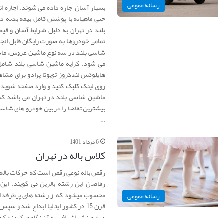
رسانه عمومی
بسیار آسان اجاره داده می شوند. اجاره ا
حتی ماهیانه با پوشش کامل بیمه بدنه د
بلند در تهران به دلیل شرایط آسان و قیم
تمامی خودروها به صورت رایگان قابل انج
شاسی بلند در سه نوع ماشین عروس، ماشین
هایلوکس لندکروز تویوتا پرادو برای مشاه
روی لینک کلیک کنید و وارد صفحه شوید.
ماشین شاسی بلند در تهران می باشد که 
بیشترین تقاضا را در بین خودرو های شاسی ب
…
6 مرداد 1401
کلاس باله در تهران
رقص باله نوعی رقص است که حرکات باله نی
رقاصان این رشته بالرین می گویند. ا
محسوب میشود که از رشته های پرطرفدار د
رسانه عمومی
قرن 15 در کشور ایتالیا ابداع شد و 
دید ورزش اشرافی به آن نگاه میکردند که