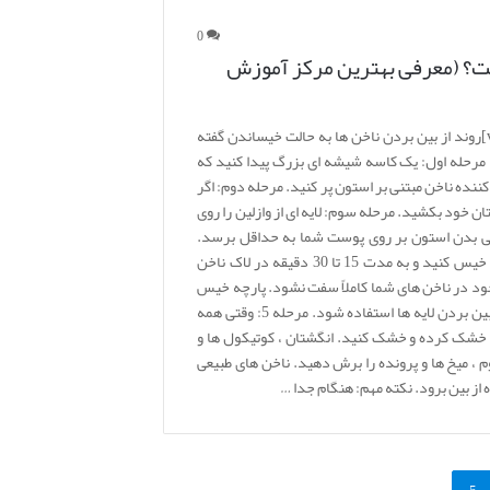
0
؟ (معرفی بهترین مرکز آموزش
[vc_row][vc_column][vc_column_text]روند از بین بردن ناخن ها به حالت خیساندن گفته
 مرحله اول: یک کاسه شیشه ای بزرگ پیدا کنید که
کننده ناخن مبتنی بر استون پر کنید. مرحله دوم: اگر
ان خود بکشید. مرحله سوم: لایه ای از وازلین را روی
 آبی بدن استون بر روی پوست شما به حداقل برسد.
مرحله چهارم: دستان خود را درون کاسه خیس کنید و به مدت 15 تا 30 دقیقه در لاک ناخن
وجود در ناخن های شما کاملاً سفت نشود. پارچه خیس
شده در استون همچنین می تواند برای از بین بردن لایه ها استفاده شود. مرحله 5: وقتی همه
را خشک کرده و خشک کنید. انگشتان ، کوتیکول ها و
، میخ ها و پرونده را برش دهید. ناخن های طبیعی
ه از بین برود. نکته مهم: هنگام جدا …