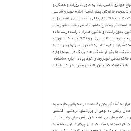
نواع خودرو شاسی بلند به صورت روزانه و هفتگی و
ر مجموعه ما امکان پذیر است. اجاره خودرو شاسی
ت مناسب با تقاضای بالایی رو به رو می باشد. رزرو
ام است. کرایه انواع ماشین شاسی بلند ماشین های
 بدون راننده و ماشین همراه با راننده رنت داده
می شود. کرایه ماشین شاسی بلند شامل خودروهایی نظیر : بی ام و x3 تیگو 7 کیا سورنتو
ده شرایط و قیمت اجاره لندکروز می توانید وارد به
 شرکت ما یکی از شرکت های بزرگ در زمینه اجاره
مالک تمامی خودروهای خود بوده. اجاره سانتافه
لند داشته که بدون راننده و همراه با راننده اجاره
از به آمادگی بدن رقصنده در حد بالایی دارد و به
ین مدل رقص به نوعی از ورزشهای نرمشی – کششی
ر کشورمان می باشد. این رقص برای اولین بار در
سپس در فرانسه اجرا شد. در اوایل پیدایش این رشته به
 در مراسم حکومتی انجام می شد. آموزش رقص باله