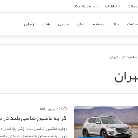
و دانش
ارتباط با ما
درباره سلام دکتر
صنعت
طلا
سرمایه
زبان
طراحی
هتل
زیبایی
سلام دکتر
>
تهران
هران
26 شهریور 1401
کرایه ماشین شاسی بلند در ت
اجاره ماشین شاسی بلند [شرایط آسان+ق
تهران و شهرستان ها به صورت بدون راننده 