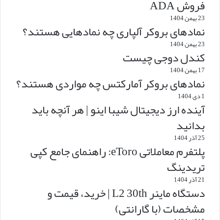
فروش ADA
23 بهمن 1404
نمادهای بروکر آلپاری چه نمادهایی هستند؟
23 بهمن 1404
کندل دوجی چیست
17 بهمن 1404
نمادهای بروکر آمارکتس چه مواردی هستند؟
1 دی 1404
آینده ارز دیجیتال شیبا اینو | هر آنچه باید
بدانید
25 آذر 1404
پلتفرم معاملاتی eToro: راهنمای جامع کپی
تریدینگ
21 آذر 1404
دستگاه ماینر L2 30th | خرید، قیمت و
مشخصات (با گارانتی)