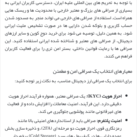
با توجه به تحریم های بین المللی علیه ایران، دسترسی کاربران ایرانی به
بسیاری از صرافی های بزرگ و معتبر خارجی با محدودیت ها و ریسک هایی
همراه است. استفاده از صرافی های خارجی می تواند منجر به مسدود شدن
حساب کاربری و بلوکه شدن دارایی ها در صورت تشخیص ملیت ایرانی
شود. به همین دلیل، توصیه می شود برای خرید دوج کوین و سایر ارزهای
دیجیتال، از صرافی های معتبر و شناخته شده ایرانی استفاده کنید. این
صرافی ها با رعایت قوانین داخلی، بستر امن تری را برای فعالیت کاربران
فراهم می کنند.
معیارهای انتخاب یک صرافی امن و مطمئن
برای انتخاب یک صرافی ارز دیجیتال مناسب، به نکات زیر توجه کنید:
احراز هویت (KYC):
یک صرافی معتبر، همواره فرآیند احراز هویت
دقیقی دارد. این فرآیند، امنیت معاملات را افزایش داده و از فعالیت
های غیرقانونی مانند پولشویی جلوگیری می کند.
امنیت پلتفرم:
صرافی باید از استانداردهای امنیتی بالا مانند
رمزنگاری قوی، احراز هویت دو مرحله ای (2FA)، و ذخیره سازی بخش
عمده دارایی ها در کیف پول های سرد (Cold Storage) برخوردار