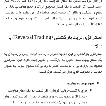
در حال نزدیک شدن به سطح مقاومت R1 روزانه (که مثلاً 70,000 دلار
است) است. اگر قیمت با یک کندل صعودی بزرگ و حجم معاملاتی بالا، این
سطح را بشکند و بالای آن بسته شود، معامله گر می تواند وارد پوزیشن
خرید شود. حد ضرر را در 69,800 دلار (کمی زیر R1) و حد سود اولیه را در
R2 (مثلاً 71,500 دلار) تعیین می کند.
استراتژی ترید بازگشتی (Reversal Trading) با
پیوت
استراتژی بازگشتی بر این مفهوم تمرکز دارد که قیمت، پس از رسیدن به
یک سطح پیوت مهم، تمایل به بازگشت یا تغییر جهت دارد. این استراتژی
معمولاً در بازارهایی با نوسانات کمتر یا زمانی که سطوح پیوت به عنوان
حمایت یا مقاومت قوی عمل می کنند، مؤثر است.
نحوه ورود به معامله:
برای بازگشت نزولی (فروش):
اگر قیمت به یک سطح مقاومت
(R1, R2) برسد و نشانه های ضعف خریداران (مانند کندل های
دوجی، پین بار نزولی) مشاهده شود و قیمت نتواند آن را