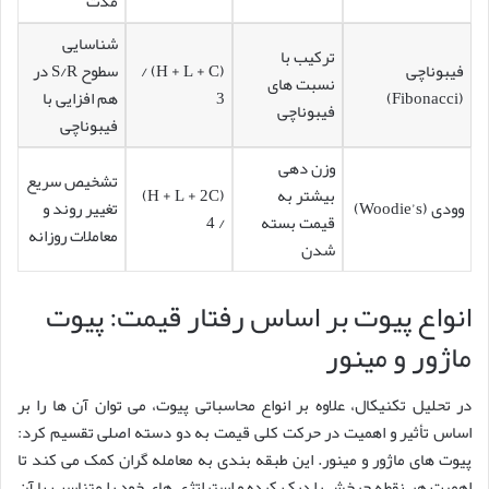
مدت
شناسایی
ترکیب با
فیبوناچی
(H + L + C) /
سطوح S/R در
نسبت های
(Fibonacci)
3
هم افزایی با
فیبوناچی
فیبوناچی
وزن دهی
تشخیص سریع
بیشتر به
(H + L + 2C)
وودی (Woodie’s)
تغییر روند و
قیمت بسته
/ 4
معاملات روزانه
شدن
انواع پیوت بر اساس رفتار قیمت: پیوت
ماژور و مینور
در تحلیل تکنیکال، علاوه بر انواع محاسباتی پیوت، می توان آن ها را بر
اساس تأثیر و اهمیت در حرکت کلی قیمت به دو دسته اصلی تقسیم کرد:
پیوت های ماژور و مینور. این طبقه بندی به معامله گران کمک می کند تا
اهمیت هر نقطه چرخش را درک کرده و استراتژی های خود را متناسب با آن