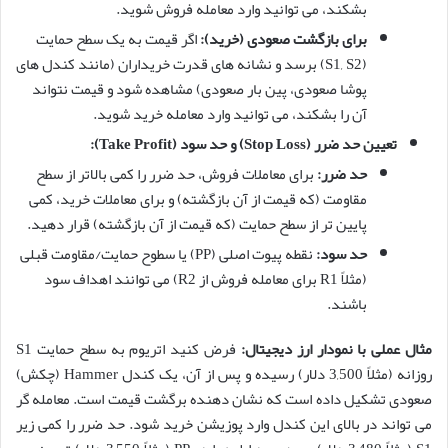
بشکند، می توانید وارد معامله فروش شوید.
برای بازگشت صعودی (خرید):
اگر قیمت به یک سطح حمایت
(S1, S2) برسد و نشانه های قدرت خریداران (مانند کندل های
پوشا صعودی، پین بار صعودی) مشاهده شود و قیمت نتواند
آن را بشکند، می توانید وارد معامله خرید شوید.
تعیین حد ضرر (Stop Loss) و حد سود (Take Profit):
حد ضرر:
برای معاملات فروش، حد ضرر را کمی بالاتر از سطح
مقاومت (که قیمت از آن بازگشته) و برای معاملات خرید، کمی
پایین تر از سطح حمایت (که قیمت از آن بازگشته) قرار دهید.
حد سود:
نقطه پیوت اصلی (PP) یا سطوح حمایت/مقاومت قبلی
(مثلاً R1 برای معامله فروش از R2) می توانند اهداف سود
باشند.
مثال عملی با نمودار ارز دیجیتال:
فرض کنید اتریوم به سطح حمایت S1
روزانه (مثلاً 3,500 دلار) رسیده و پس از آن، یک کندل Hammer (چکش)
صعودی تشکیل داده است که نشان دهنده برگشت قیمت است. معامله گر
می تواند در بالای این کندل وارد پوزیشن خرید شود. حد ضرر را کمی زیر