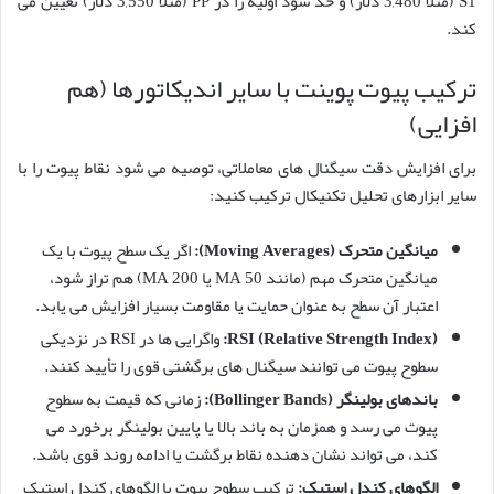
S1 (مثلاً 3,480 دلار) و حد سود اولیه را در PP (مثلاً 3,550 دلار) تعیین می
کند.
ترکیب پیوت پوینت با سایر اندیکاتورها (هم
افزایی)
برای افزایش دقت سیگنال های معاملاتی، توصیه می شود نقاط پیوت را با
سایر ابزارهای تحلیل تکنیکال ترکیب کنید:
میانگین متحرک (Moving Averages):
اگر یک سطح پیوت با یک
میانگین متحرک مهم (مانند MA 50 یا MA 200) هم تراز شود،
اعتبار آن سطح به عنوان حمایت یا مقاومت بسیار افزایش می یابد.
RSI (Relative Strength Index):
واگرایی ها در RSI در نزدیکی
سطوح پیوت می توانند سیگنال های برگشتی قوی را تأیید کنند.
باندهای بولینگر (Bollinger Bands):
زمانی که قیمت به سطوح
پیوت می رسد و همزمان به باند بالا یا پایین بولینگر برخورد می
کند، می تواند نشان دهنده نقاط برگشت یا ادامه روند قوی باشد.
الگوهای کندل استیک:
ترکیب سطوح پیوت با الگوهای کندل استیک