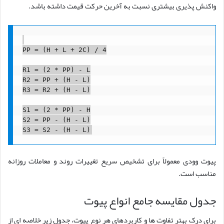
واکنش پذیری بیشتری نسبت به آخرین حرکت قیمت داشته باشد.
PP = (H + L + 2C) / 4

R1 = (2 * PP) - L

R2 = PP + (H - L)

R3 = R2 + (H - L)

S1 = (2 * PP) - H

S2 = PP - (H - L)

پیوت وودی معمولاً برای تشخیص سریع تغییرات روند و معاملات روزانه
مناسب است.
جدول مقایسه جامع انواع پیوت
برای درک بهتر تفاوت ها و کاربردهای هر نوع پیوت، جدول زیر خلاصه ای از