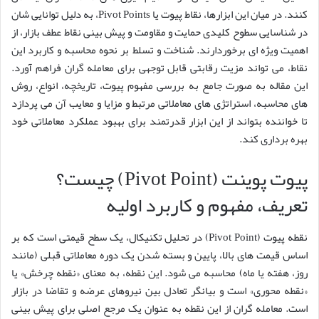
کنند. در میان این ابزارها، نقاط پیوت یا Pivot Points، به دلیل توانایی شان
در شناسایی سطوح کلیدی حمایت و مقاومت و پیش بینی نقاط عطف بازار، از
اهمیت ویژه ای برخوردارند. شناخت و تسلط بر نحوه محاسبه و کاربرد این
نقاط، می تواند مزیت رقابتی قابل توجهی برای معامله گران فراهم آورد.
این مقاله به صورت جامع به بررسی مفهوم پیوت، تاریخچه، انواع، روش
های محاسبه، استراتژی های معاملاتی مرتبط و مزایا و معایب آن می پردازد
تا خواننده بتواند از این ابزار قدرتمند برای بهبود عملکرد معاملاتی خود
بهره برداری کند.
پیوت پوینت (Pivot Point) چیست؟
تعریف، مفهوم و کاربرد اولیه
نقطه پیوت (Pivot Point) در تحلیل تکنیکال، یک سطح قیمتی است که بر
اساس قیمت های بالا، پایین و بسته شدن یک دوره معاملاتی قبلی (مانند
روز، هفته یا ماه) محاسبه می شود. این نقطه، به معنای «نقطه چرخش» یا
«نقطه محوری» است و بیانگر تعادل بین نیروهای عرضه و تقاضا در بازار
است. معامله گران از این نقطه به عنوان یک مرجع اصلی برای پیش بینی