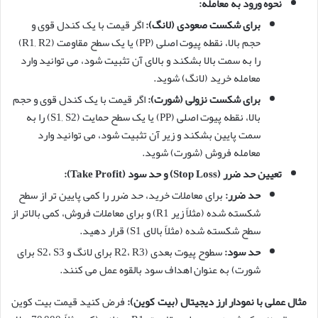
نحوه ورود به معامله:
برای شکست صعودی (لانگ):
اگر قیمت با یک کندل قوی و
حجم بالا، نقطه پیوت اصلی (PP) یا یک سطح مقاومت (R1, R2)
را به سمت بالا بشکند و بالای آن تثبیت شود، می توانید وارد
معامله خرید (لانگ) شوید.
برای شکست نزولی (شورت):
اگر قیمت با یک کندل قوی و حجم
بالا، نقطه پیوت اصلی (PP) یا یک سطح حمایت (S1, S2) را به
سمت پایین بشکند و زیر آن تثبیت شود، می توانید وارد
معامله فروش (شورت) شوید.
تعیین حد ضرر (Stop Loss) و حد سود (Take Profit):
حد ضرر:
برای معاملات خرید، حد ضرر را کمی پایین تر از سطح
شکسته شده (مثلاً زیر R1) و برای معاملات فروش، کمی بالاتر از
سطح شکسته شده (مثلاً بالای S1) قرار دهید.
حد سود:
سطوح پیوت بعدی (R2، R3 برای لانگ و S2، S3 برای
شورت) به عنوان اهداف سود بالقوه عمل می کنند.
مثال عملی با نمودار ارز دیجیتال (بیت کوین):
فرض کنید قیمت بیت کوین