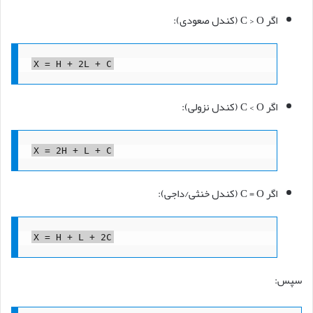
اگر C > O (کندل صعودی):
X = H + 2L + C
اگر C < O (کندل نزولی):
X = 2H + L + C
اگر C = O (کندل خنثی/داجی):
X = H + L + 2C
سپس: