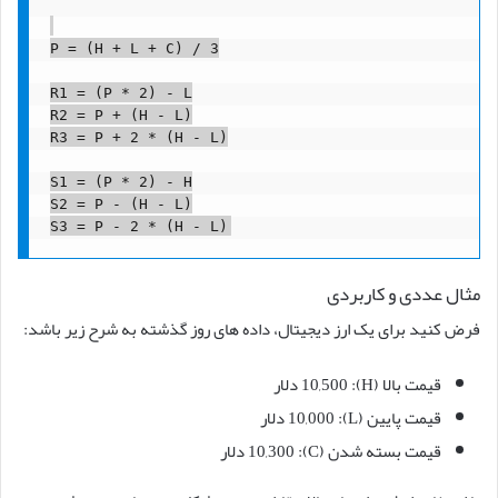
P = (H + L + C) / 3

R1 = (P * 2) - L

R2 = P + (H - L)

R3 = P + 2 * (H - L)

S1 = (P * 2) - H

S2 = P - (H - L)

مثال عددی و کاربردی
فرض کنید برای یک ارز دیجیتال، داده های روز گذشته به شرح زیر باشد:
قیمت بالا (H): 10,500 دلار
قیمت پایین (L): 10,000 دلار
قیمت بسته شدن (C): 10,300 دلار