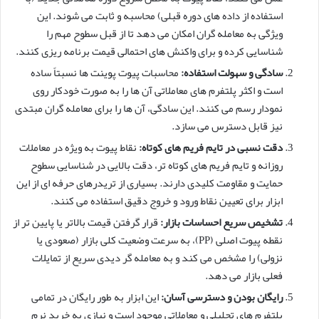
استفاده از داده های دوره قبلی) محاسبه و ثابت می شوند. این
ویژگی به معامله گران امکان می دهد تا از قبل سطوح مهم را
شناسایی کرده و برای واکنش های احتمالی قیمت برنامه ریزی کنند.
سادگی و سهولت استفاده:
محاسبات پیوت پوینت ها نسبتاً ساده
است و اکثر پلتفرم های معاملاتی آن ها را به صورت خودکار روی
نمودار رسم می کنند. این سادگی، آن ها را برای معامله گران مبتدی
نیز قابل دسترس می سازد.
دقت نسبی در تایم فریم های کوتاه:
نقاط پیوت به ویژه در معاملات
روزانه و تایم فریم های کوتاه تر، دقت بالایی در شناسایی سطوح
حمایت و مقاومت کلیدی دارند. بسیاری از تریدرهای حرفه ای از این
ابزار برای تعیین نقاط ورود و خروج دقیق استفاده می کنند.
تشخیص سریع احساسات بازار:
قرار گرفتن قیمت بالاتر یا پایین تر از
نقطه پیوت اصلی (PP)، به سرعت وضعیت کلی بازار (صعودی یا
نزولی) را مشخص می کند و به معامله گر دیدی سریع از تمایلات
فعلی بازار می دهد.
رایگان بودن و دسترسی آسان:
این ابزار به طور رایگان در تمامی
پلتفرم های تحلیلی و معاملاتی موجود است و نیازی به خرید نرم