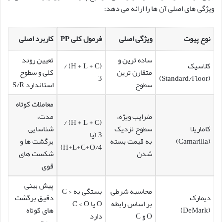
ویژگی های اصلی آن ها را ارائه می دهد:
نوع پیوت
ویژگی اصلی
فرمول کلی PP
کاربرد اصلی
ساده ترین و
تعیین روند
کلاسیک
(H + L + C) /
متقارن ترین
کلی و سطوح
3
(Standard/Floor)
سطوح
استاندارد S/R
معاملات کوتاه
ضرایب ویژه،
مدت،
(H + L + C) /
کاماریلا
سطوح نزدیک
شناسایی
3 (یا
(Camarilla)
به قیمت بسته
برگشت ها و
H+L+C+O/4)
شدن
شکست های
قوی
پیش بینی
محاسبه شرطی
بستگی به C >
دیمارک
دقیق برگشت
بر اساس رابطه
O یا C < O
(DeMark)
های کوتاه
O و C
دارد