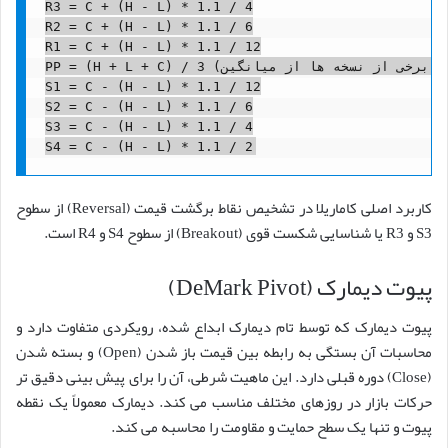
R3 = C + (H - L) * 1.1 / 4

R2 = C + (H - L) * 1.1 / 6

R1 = C + (H - L) * 1.1 / 12

PP = (H + L + C) / 3 (برخی از نسخه ها از میانگین H+L+C+O/4 استفاده می کنند)

S1 = C - (H - L) * 1.1 / 12

S2 = C - (H - L) * 1.1 / 6

S3 = C - (H - L) * 1.1 / 4

کاربرد اصلی کاماریلا در تشخیص نقاط برگشت قیمت (Reversal) از سطوح
S3 و R3 یا شناسایی شکست قوی (Breakout) از سطوح S4 و R4 است.
پیوت دیمارک (DeMark Pivot)
پیوت دیمارک که توسط تام دیمارک ابداع شده، رویکردی متفاوت دارد و
محاسبات آن بستگی به رابطه بین قیمت باز شدن (Open) و بسته شدن
(Close) دوره قبلی دارد. این ماهیت شرطی، آن را برای پیش بینی دقیق تر
حرکات بازار در روزهای مختلف مناسب می کند. دیمارک معمولاً یک نقطه
پیوت و تنها یک سطح حمایت و مقاومت را محاسبه می کند.