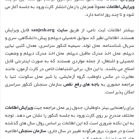
ویرایش اطلاعات
معمولاً همزمان با زمان انتشار کارت ورود به جلسه آغاز می
شود و تا چند روز ادامه دارد.
بیشتر اطلاعات ثبت نامی، از طریق
سایت sanjesh.org
قابل ویرایش
هستند. اطلاعاتی نظیر کد سوابق تحصیلی دیپلم و پیش دانشگاهی، سری و
سریال شناسنامه، محل تولد، سهمیه کنکور سراسری، معدل کتبی نهایی
دیپلم، محل اخذ مدرک ماقبل دیپلم، محل اخذ مدرک دیپلم و وضعیت
تحصیلی و اشتغال، از جمله مواردی هستند که به صورت اینترنتی قابل
اصلاح می باشند. با این حال، برخی اشتباهات خاص در کارت آزمون، مانند
مغایرت در عکس داوطلب، گروه آزمایشی، یا شهر محل سکونت، تنها با
مراجعه حضوری به
باجه های رفع نقص
سازمان سنجش کنکور سراسری
امکان پذیر است.
برای راهنمایی بهتر داوطلبان، جدول زیر محل مراجعه جهت
ویرایش اطلاعات
مختلف مندرج بر روی کارت ورود به جلسه کنکور را نشان می دهد. توجه
به این نکته ضروری است که این اطلاعات بر اساس روال سال های گذشته
است و در صورت بروز هرگونه تغییر در سال جاری،
سازمان سنجش
اطلاعیه
های لازم را منتشر خواهد کرد.