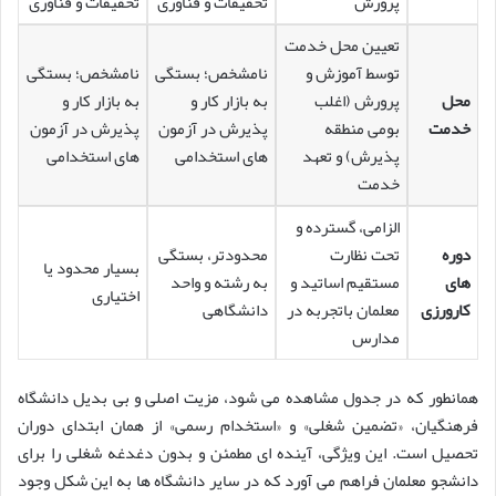
پرورش
تحقیقات و فناوری
تحقیقات و فناوری
تعیین محل خدمت
توسط آموزش و
نامشخص؛ بستگی
نامشخص؛ بستگی
محل
پرورش (اغلب
به بازار کار و
به بازار کار و
خدمت
بومی منطقه
پذیرش در آزمون
پذیرش در آزمون
پذیرش) و تعهد
های استخدامی
های استخدامی
خدمت
الزامی، گسترده و
دوره
تحت نظارت
محدودتر، بستگی
بسیار محدود یا
های
مستقیم اساتید و
به رشته و واحد
اختیاری
کارورزی
معلمان باتجربه در
دانشگاهی
مدارس
همانطور که در جدول مشاهده می شود، مزیت اصلی و بی بدیل دانشگاه
فرهنگیان، «تضمین شغلی» و «استخدام رسمی» از همان ابتدای دوران
تحصیل است. این ویژگی، آینده ای مطمئن و بدون دغدغه شغلی را برای
دانشجو معلمان فراهم می آورد که در سایر دانشگاه ها به این شکل وجود