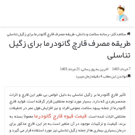
سلام دکتر
>
رسانه سلامت و دانش
>
طریقه مصرف قارچ گانودرما برای زگیل تناسلی
طریقه مصرف قارچ گانودرما برای زگیل
تناسلی
7 خرداد 1403
آخرین به روز رسانی: 21 مرداد 1403
خواندن این مطلب 4 دقیقه زمان میبرد
تأثیر قارچ گانودرما بر زگیل تناسلی به دلیل خواص بی نظیر این قارچ و اثرات
منحصربفردی که دارد، بسیار مورد توجه محققین قرار گرفته است. فواید قارچ
گانودرما از جمله بهبود سلامت عمومی افراد و نیز افزایش طول عمر در تحقیقات
قیمت قهوه قارچ گانودرما
مختلفی اثبات شده است.
معمولاً بسته به
برند، کیفیت و ترکیبات موجود در آن متغیر است.به جز این، قارچ مذکور برای
درمان بسیاری بیماری ها از جمله زگیل تناسلی نیز مورد استفاده قرار می گیرد و