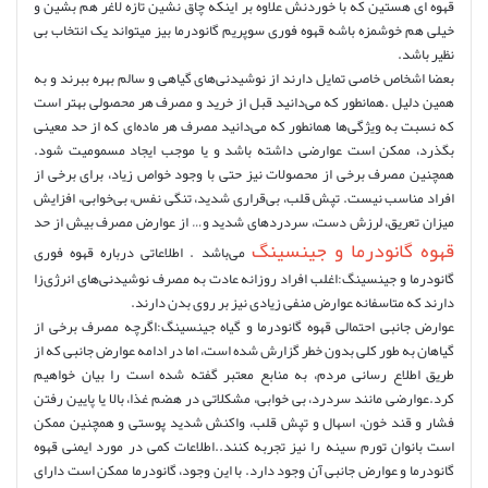
قهوه ای هستین که با خوردنش علاوه بر اینکه چاق نشین تازه لاغر هم بشین و
خیلی هم خوشمزه باشه قهوه فوری سوپریم گانودرما بیز میتواند یک انتخاب بی
نظیر باشد.
بعضا اشخاص خاصی تمایل دارند از نوشیدنی‌های گیاهی و سالم بهره ببرند و به
همین دلیل .همانطور که می‌دانید قبل از خرید و مصرف هر محصولی بهتر است
که نسبت به ویژگی‌ها همانطور که می‌دانید مصرف هر ماده‌ای که از حد معینی
بگذرد، ممکن است عوارضی داشته باشد و یا موجب ایجاد مسمومیت شود.
همچنین مصرف برخی از محصولات نیز حتی با وجود خواص زیاد، برای برخی از
افراد مناسب نیست. تپش قلب، بی‌قراری شدید، تنگی نفس، بی‌خوابی، افزایش
میزان تعریق، لرزش دست، سردردهای شدید و… از عوارض مصرف بیش از حد
قهوه گانودرما و جینسینگ
می‌باشد . اطلاعاتی درباره قهوه فوری
گانودرما و جینسینگ:اغلب افراد روزانه عادت به مصرف نوشیدنی‌های انرژی‌زا
دارند که متاسفانه عوارض منفی زیادی نیز بر روی بدن دارند.
عوارض جانبی احتمالی قهوه گانودرما و گیاه جینسینگ:اگرچه مصرف برخی از
گیاهان به طور کلی بدون خطر گزارش شده است، اما در ادامه عوارض جانبی که از
طریق اطلاع رسانی مردم، به منابع معتبر گفته شده است را بیان خواهیم
کرد.عوارضی مانند سردرد، بی خوابی، مشکلاتی در هضم غذا، بالا یا پایین رفتن
فشار و قند خون، اسهال و تپش قلب، واکنش شدید پوستی و همچنین ممکن
است بانوان تورم سینه را نیز تجربه کنند..اطلاعات کمی در مورد ایمنی قهوه
گانودرما و عوارض جانبی آن وجود دارد. با این وجود، گانودرما ممکن است دارای