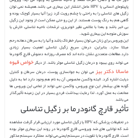
پاپیلومای انسانی یا HPV عامل انتشار این بیماری می باشد.همیشه نمی توان
زگیل های تناسلی را به راحتی با چشم رویت کرد زیرا آنها بسیار کوچک بوده و
گاهی هم به رنگ پوست هستند. از این رو حتی ممکن است از وجود این زگیل
بی خبر باشد و بعدا با علائمی نظیر خونریزی، ترشحات ناحیه تناسلی، خارش یا
سوزش متوجه این بیماری شوید.
این ویروس برای زنان می توان بسیار خطرناک باشد و آنها را به سرطان دهانه رحم
مبتلا سازد. بنابراین، درمان سریع زگیل تناسلی اهمیت بسیار زیادی
دارد.مطالعات متعددی نشان داده اند که مصرف روزانه دمنوش قارچ گانودرما
خواص قهوه
می تواند روی بهبود و درمان زگیل تناسلی موثر باشد. از دیگر
ماسالا دکتر بیز
می توان به جوانسازی پوست، درمان سرطان و کنترل
دیابت اشاره کرد. البته واکسن مخصوص آن به نام هم وجود دارد اما به دلیل
گونه های بیشمار این نوع ویروس، واکسن نمی تواند از تمامی این ویروس ها
ممانعت به عمل آورد. لذا رعایت بهداشت فردی بسیار در این زمینه تأثیرگذار
می باشد
تأثیر قارچ گانودرما بر زگیل تناسلی
در تحقیقات پزشکی که HPV یا زگیل تناسلی مورد ارزیابی قرار گرفت مشاهده
شد که توانایی های ضد ویروسی قارچ گانودرما در روند این بیماری موثر بوده
است. قارچ گانودرما با تقویت در سیستم ایمنی می تواند عملکرد سیستم مذکور