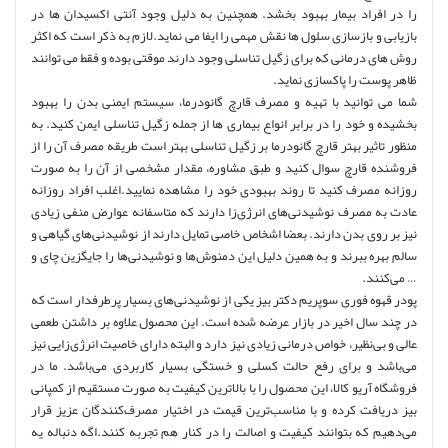
را در افراد بیمار بهبود بخشد. همچنین به دلیل وجود آنتی اکسیدان ها در
بازیابی و بازسازی سلول ها نقش مهمی را ایفا می نماید.لازم به ذکر است که اکثر
روش های درمانی که برای زگیل تناسلی وجود دارند موقتی بوده و فقط می توانند
ظاهر پوست را پاکسازی نماید.
شما می توانید با تهیه و مصرف قارچ گانودرما، سیستم ایمنی بدن را بهبود
بخشیده و خود را در برابر انواع بیماری ها از جمله زگیل تناسلی ایمن کنید. به
منظور تاثیر بهتر قارچ گانودرما بر زگیل تناسلی بهتر است طریقه مصرف آن را از
فروشنده قارچ سوال کنید و طبق مشاوره، مقدار مشخصی از آن را به صورت
روزانه مصرف کنید تا روند بهبودی خود را مشاهده نمایید.اغلب افراد روزانه
عادت به مصرف نوشیدنی‌های انرژی‌زا دارند که متاسفانه عوارض منفی زیادی
نیز بر روی بدن دارند. بعضا اشخاص خاصی تمایل دارند از نوشیدنی‌های گیاهی و
سالم بهره ببرند و به همین دلیل این دمنوش‌ها و نوشیدنی‌ها را جایگزین چای و
… می‌کنند.
پودر قهوه فوری سوپریم دکتر بیز یکی از نوشیدنی‌های بسیار پرطرفدار است که
در چند سال اخیر در بازار عرضه شده است. این محصول علاوه بر داشتن طعمی
عالی و بی‌نظیر، خواص درمانی زیادی نیز دارد و البته دارای خاصیت انرژی‌زایی نیز
می‌باشد و برای رفع حالت کسلی و خستگی بسیار کاربردی می‌باشد. ما در
فروشگاه آریو کالا، این محصول را با بالاترین کیفیت به صورت مستقیم از کمپانی
بیز دریافت کرده و با مناسب‌ترین قیمت در اختیار مصرف‌کنندگان عزیز قرار
می‌دهیم که بتوانند کیفیت و اصالت را در کنار هم تجربه کنند.اگه دنباله یه