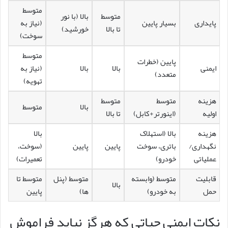
متوسط
متوسط
بالا (با نور
پایداری
بسیار پایین
(نیاز به
تا بالا
خورشید)
سوخت)
متوسط
پایین (خطرات
ایمنی
بالا
بالا
(نیاز به
متعدد)
تهویه)
هزینه
متوسط
متوسط
بالا
متوسط
اولیه
(اینورتر+کابل)
تا بالا
هزینه
بالا (استهلاک
بالا
نگهداری/
باتری، سوخت
پایین
پایین
(سوخت،
عملیاتی
خودرو)
تعمیرات)
قابلیت
متوسط (وابسته
متوسط (پنل
متوسط تا
بالا
حمل
به خودرو)
ها)
پایین
نکات ایمنی حیاتی که هرگز نباید فراموش