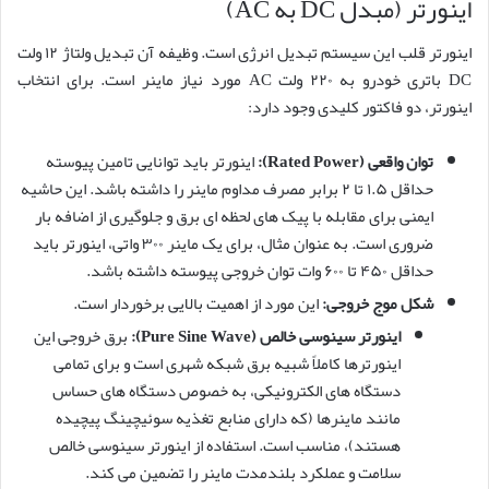
اینورتر (مبدل DC به AC)
اینورتر قلب این سیستم تبدیل انرژی است. وظیفه آن تبدیل ولتاژ ۱۲ ولت
DC باتری خودرو به ۲۲۰ ولت AC مورد نیاز ماینر است. برای انتخاب
اینورتر، دو فاکتور کلیدی وجود دارد:
توان واقعی (Rated Power):
اینورتر باید توانایی تامین پیوسته
حداقل ۱.۵ تا ۲ برابر مصرف مداوم ماینر را داشته باشد. این حاشیه
ایمنی برای مقابله با پیک های لحظه ای برق و جلوگیری از اضافه بار
ضروری است. به عنوان مثال، برای یک ماینر ۳۰۰ واتی، اینورتر باید
حداقل ۴۵۰ تا ۶۰۰ وات توان خروجی پیوسته داشته باشد.
شکل موج خروجی:
این مورد از اهمیت بالایی برخوردار است.
اینورتر سینوسی خالص (Pure Sine Wave):
برق خروجی این
اینورترها کاملاً شبیه برق شبکه شهری است و برای تمامی
دستگاه های الکترونیکی، به خصوص دستگاه های حساس
مانند ماینرها (که دارای منابع تغذیه سوئیچینگ پیچیده
هستند)، مناسب است. استفاده از اینورتر سینوسی خالص
سلامت و عملکرد بلندمدت ماینر را تضمین می کند.