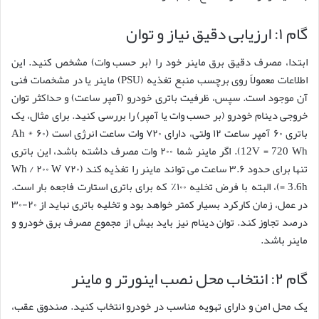
گام ۱: ارزیابی دقیق نیاز و توان
ابتدا، مصرف دقیق برق ماینر خود را (بر حسب وات) مشخص کنید. این
اطلاعات معمولاً روی برچسب منبع تغذیه (PSU) ماینر یا در مشخصات فنی
آن موجود است. سپس، ظرفیت باتری خودرو (آمپر ساعت) و حداکثر توان
خروجی دینام خودرو (بر حسب وات یا آمپر) را بررسی کنید. برای مثال، یک
باتری ۶۰ آمپر ساعت ۱۲ ولتی، دارای ۷۲۰ وات ساعت انرژی است (۶۰ Ah *
12V = 720 Wh). اگر ماینر شما ۲۰۰ وات مصرف داشته باشد، این باتری
تنها برای حدود ۳.۶ ساعت می تواند ماینر را تغذیه کند (۷۲۰ Wh / ۲۰۰ W
= 3.6h)، البته با فرض تخلیه ۱۰۰٪ که برای باتری استارت فاجعه بار است.
در عمل، زمان کارکرد بسیار کمتر خواهد بود و تخلیه باتری نباید از ۲۰-۳۰
درصد تجاوز کند. توان دینام نیز باید بیش از مجموع مصرف برق خودرو و
ماینر باشد.
گام ۲: انتخاب محل نصب اینورتر و ماینر
یک محل امن و دارای تهویه مناسب در خودرو انتخاب کنید. صندوق عقب،