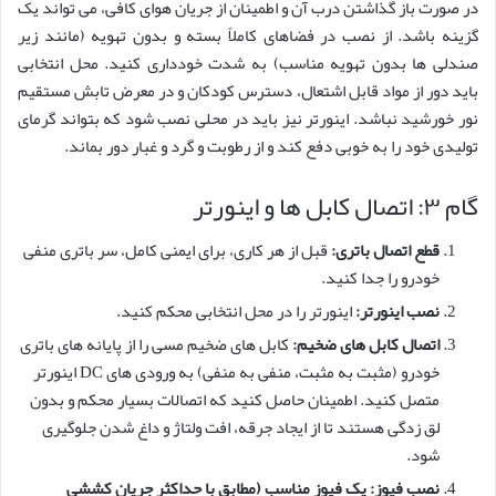
در صورت باز گذاشتن درب آن و اطمینان از جریان هوای کافی، می تواند یک
گزینه باشد. از نصب در فضاهای کاملاً بسته و بدون تهویه (مانند زیر
صندلی ها بدون تهویه مناسب) به شدت خودداری کنید. محل انتخابی
باید دور از مواد قابل اشتعال، دسترس کودکان و در معرض تابش مستقیم
نور خورشید نباشد. اینورتر نیز باید در محلی نصب شود که بتواند گرمای
تولیدی خود را به خوبی دفع کند و از رطوبت و گرد و غبار دور بماند.
گام ۳: اتصال کابل ها و اینورتر
قطع اتصال باتری:
قبل از هر کاری، برای ایمنی کامل، سر باتری منفی
خودرو را جدا کنید.
نصب اینورتر:
اینورتر را در محل انتخابی محکم کنید.
اتصال کابل های ضخیم:
کابل های ضخیم مسی را از پایانه های باتری
خودرو (مثبت به مثبت، منفی به منفی) به ورودی های DC اینورتر
متصل کنید. اطمینان حاصل کنید که اتصالات بسیار محکم و بدون
لق زدگی هستند تا از ایجاد جرقه، افت ولتاژ و داغ شدن جلوگیری
شود.
نصب فیوز:
یک فیوز مناسب (مطابق با حداکثر جریان کششی