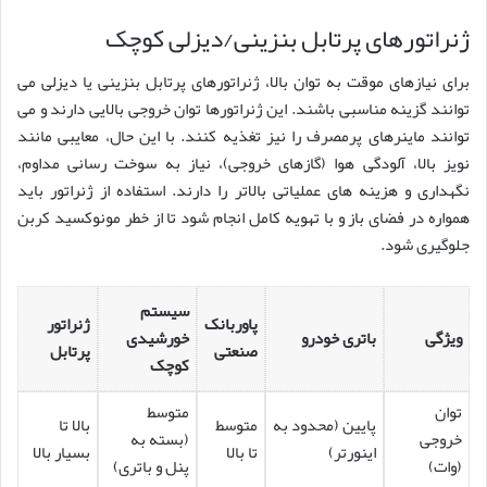
ژنراتورهای پرتابل بنزینی/دیزلی کوچک
برای نیازهای موقت به توان بالا، ژنراتورهای پرتابل بنزینی یا دیزلی می
توانند گزینه مناسبی باشند. این ژنراتورها توان خروجی بالایی دارند و می
توانند ماینرهای پرمصرف را نیز تغذیه کنند. با این حال، معایبی مانند
نویز بالا، آلودگی هوا (گازهای خروجی)، نیاز به سوخت رسانی مداوم،
نگهداری و هزینه های عملیاتی بالاتر را دارند. استفاده از ژنراتور باید
همواره در فضای باز و با تهویه کامل انجام شود تا از خطر مونوکسید کربن
جلوگیری شود.
سیستم
پاوربانک
ژنراتور
ویژگی
باتری خودرو
خورشیدی
صنعتی
پرتابل
کوچک
توان
متوسط
پایین (محدود به
متوسط
بالا تا
خروجی
(بسته به
اینورتر)
تا بالا
بسیار بالا
(وات)
پنل و باتری)