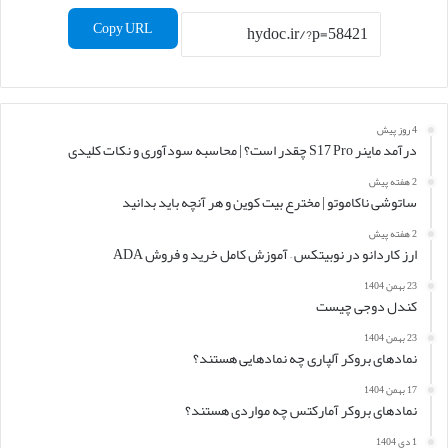
Copy URL
4 روز پیش
درآمد ماینر S17 Pro چقدر است؟ | محاسبه سودآوری و نکات کلیدی
2 هفته پیش
ساتوشی ناکاموتو | مخترع بیت کوین و هر آنچه باید بدانید
2 هفته پیش
ارز کاردانو در نوبیتکس – آموزش کامل خرید و فروش ADA
23 بهمن 1404
کندل دوجی چیست
23 بهمن 1404
نمادهای بروکر آلپاری چه نمادهایی هستند؟
17 بهمن 1404
نمادهای بروکر آمارکتس چه مواردی هستند؟
1 دی 1404