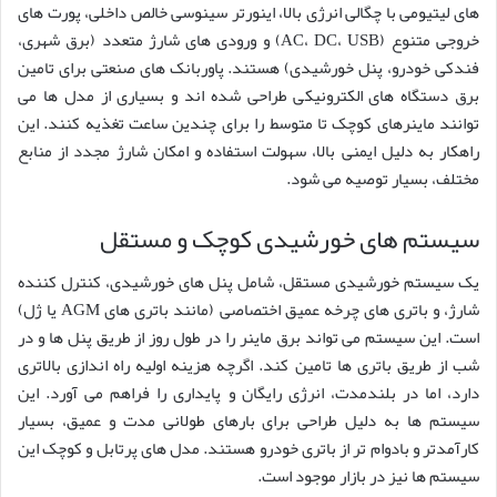
های لیتیومی با چگالی انرژی بالا، اینورتر سینوسی خالص داخلی، پورت های
خروجی متنوع (AC، DC، USB) و ورودی های شارژ متعدد (برق شهری،
فندکی خودرو، پنل خورشیدی) هستند. پاوربانک های صنعتی برای تامین
برق دستگاه های الکترونیکی طراحی شده اند و بسیاری از مدل ها می
توانند ماینرهای کوچک تا متوسط را برای چندین ساعت تغذیه کنند. این
راهکار به دلیل ایمنی بالا، سهولت استفاده و امکان شارژ مجدد از منابع
مختلف، بسیار توصیه می شود.
سیستم های خورشیدی کوچک و مستقل
یک سیستم خورشیدی مستقل، شامل پنل های خورشیدی، کنترل کننده
شارژ، و باتری های چرخه عمیق اختصاصی (مانند باتری های AGM یا ژل)
است. این سیستم می تواند برق ماینر را در طول روز از طریق پنل ها و در
شب از طریق باتری ها تامین کند. اگرچه هزینه اولیه راه اندازی بالاتری
دارد، اما در بلندمدت، انرژی رایگان و پایداری را فراهم می آورد. این
سیستم ها به دلیل طراحی برای بارهای طولانی مدت و عمیق، بسیار
کارآمدتر و بادوام تر از باتری خودرو هستند. مدل های پرتابل و کوچک این
سیستم ها نیز در بازار موجود است.