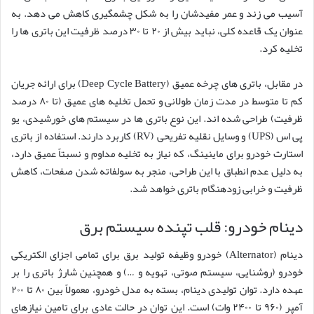
آسیب می زند و عمر مفیدشان را به شکل چشمگیری کاهش می دهد. به
عنوان یک قاعده کلی، نباید بیش از ۲۰ تا ۳۰ درصد ظرفیت این باتری ها را
تخلیه کرد.
در مقابل، باتری های چرخه عمیق (Deep Cycle Battery) برای ارائه جریان
کم تا متوسط در مدت زمان طولانی و تحمل تخلیه های عمیق (تا ۸۰ درصد
ظرفیت) طراحی شده اند. این نوع باتری ها در سیستم های خورشیدی، یو
پی اس (UPS) و وسایل نقلیه تفریحی (RV) کاربرد دارند. استفاده از باتری
استارت خودرو برای ماینینگ، که نیاز به تخلیه مداوم و نسبتاً عمیق دارد،
به دلیل عدم انطباق با این طراحی، منجر به سولفاته شدن صفحات، کاهش
ظرفیت و خرابی زودهنگام باتری خواهد شد.
دینام خودرو: قلب تپنده سیستم برق
دینام (Alternator) خودرو وظیفه تولید برق برای تمامی اجزای الکتریکی
خودرو (روشنایی، سیستم صوتی، تهویه و …) و همچنین شارژ باتری را بر
عهده دارد. توان تولیدی دینام، بسته به مدل خودرو، معمولاً بین ۸۰ تا ۲۰۰
آمپر (۹۶۰ تا ۲۴۰۰ وات) است. این توان در حالت عادی برای تامین نیازهای