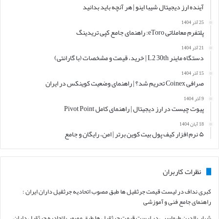
آینده ارز دیجیتال شیبا اینو | هر آنچه باید بدانید
25 آذر 1404
پلتفرم معاملاتی eToro: راهنمای جامع کپی تریدینگ
21 آذر 1404
دستگاه ماینر L2 30th | خرید، قیمت و مشخصات (با گارانتی)
15 آذر 1404
صرافی Coinex تحریم شد؟ | راهنمای وضعیت کوینکس در ایران
9 آذر 1404
پیوت چیست در ارز دیجیتال | راهنمای کامل Pivot Point
18 آبان 1404
۵ نرم افزار کیف پول بیت کوین برتر | امن، رایگان و جامع
نظرات کاربران
کبری نداف
در
لیست قیمت جرثقیل ها طبق مصوب اتحادیه جرثقیل داران ایران :
راهنمای جامع فنی و آموزشی
شهاب الدین طهماسبی
در
لیست قیمت جرثقیل ها طبق مصوب اتحادیه جرثقیل داران