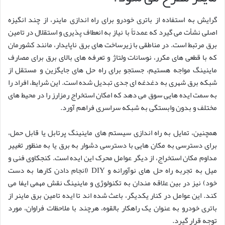
گرایش به استفاده از باتری خودرو برای راه اندازی ماینر، از چند انگیزه
اصلی نشأت می گیرد که عمدتاً با نیاز به انعطاف پذیری و استقلال در تامین
برق مرتبط است. در مناطقی با زیرساخت های برق ناپایدار، مانند کشورمان
که با قطعی های مکرر، نوسانات ولتاژ و تعرفه های بالای برق برای مصارف
ماینینگ مواجه هستیم، جستجو برای راه حل های جایگزین و مستقل از
شبکه برق شهری به دغدغه ای جدی تبدیل شده است. این شرایط، افراد را
به سمت ایده هایی سوق می دهد که امکان استخراج رمزارز را در محیط های
مختلف و بدون وابستگی به شبکه سراسری فراهم آورد.
همچنین، تمایل به راه اندازی سیستم های ماینینگ پرتابل یا قابل حمل،
برای دسترسی به مکان هایی با دسترسی دشوار به برق یا به منظور تغییر
مداوم مکان استخراج، از دیگر عوامل محرک این ایده است. کنجکاوی فنی و
میل به تجربه راه حل های نوآورانه و DIY (انجام دادن کارها به دست
خود) نیز در بین علاقه مندان به تکنولوژی و ماینینگ نقش مهمی ایفا می
کند. این عوامل در کنار یکدیگر، باعث شده اند تا ایده تامین برق ماینر از
باتری خودرو به عنوان یک راهکار بالقوه، هرچند با ملاحظات فراوان، مورد
توجه قرار گیرد.