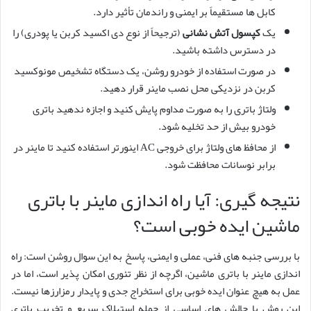
کابل ها مستقیماً بر ایمنی و راندمان تأثیر دارد.
یک
کپسول آتش نشانی
(ترجیحاً از نوع دی اکسید کربن یا پودری) را
در دسترس داشته باشید.
در صورت استفاده از خودرو روشن، یک دستگاه تشخیص مونوکسید
کربن در نزدیکی محل نصب ماینر قرار دهید.
ولتاژ باتری را به صورت مداوم پایش کنید و اجازه ندهید باتری
خودرو بیش از حد تخلیه شود.
از محافظ های ولتاژ برای خروجی AC اینورتر استفاده کنید تا ماینر در
برابر نوسانات محافظت شود.
نتیجه گیری: آیا راه اندازی ماینر با باتری
ماشین ایده خوبی است؟
با بررسی جنبه های فنی، عملی و ایمنی، پاسخ به این سوال روشن است: راه
اندازی ماینر با باتری ماشین، اگرچه از نظر تئوری امکان پذیر است، اما در
عمل به هیچ عنوان ایده خوبی برای استخراج جدی و پایدار رمزارزها نیست.
این روش با چالش های اساسی از جمله استهلاک سریع و تخریب باتری