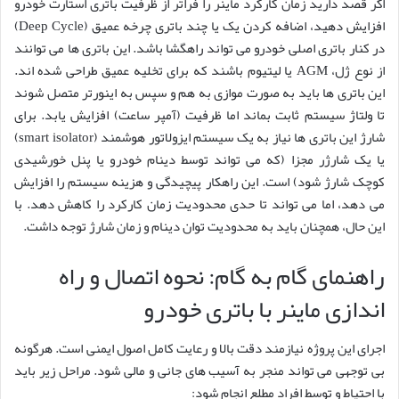
اگر قصد دارید زمان کارکرد ماینر را فراتر از ظرفیت باتری استارت خودرو
افزایش دهید، اضافه کردن یک یا چند باتری چرخه عمیق (Deep Cycle)
در کنار باتری اصلی خودرو می تواند راهگشا باشد. این باتری ها می توانند
از نوع ژل، AGM یا لیتیوم باشند که برای تخلیه عمیق طراحی شده اند.
این باتری ها باید به صورت موازی به هم و سپس به اینورتر متصل شوند
تا ولتاژ سیستم ثابت بماند اما ظرفیت (آمپر ساعت) افزایش یابد. برای
شارژ این باتری ها نیاز به یک سیستم ایزولاتور هوشمند (smart isolator)
یا یک شارژر مجزا (که می تواند توسط دینام خودرو یا پنل خورشیدی
کوچک شارژ شود) است. این راهکار پیچیدگی و هزینه سیستم را افزایش
می دهد، اما می تواند تا حدی محدودیت زمان کارکرد را کاهش دهد. با
این حال، همچنان باید به محدودیت توان دینام و زمان شارژ توجه داشت.
راهنمای گام به گام: نحوه اتصال و راه
اندازی ماینر با باتری خودرو
اجرای این پروژه نیازمند دقت بالا و رعایت کامل اصول ایمنی است. هرگونه
بی توجهی می تواند منجر به آسیب های جانی و مالی شود. مراحل زیر باید
با احتیاط و توسط افراد مطلع انجام شود: