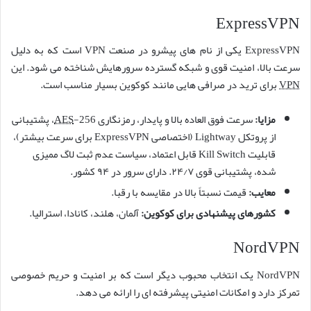
ExpressVPN
ExpressVPN یکی از نام های پیشرو در صنعت VPN است که به دلیل
سرعت بالا، امنیت قوی و شبکه گسترده سرورهایش شناخته می شود. این
VPN
برای ترید در صرافی هایی مانند کوکوین بسیار مناسب است.
مزایا:
سرعت فوق العاده بالا و پایدار، رمزنگاری
AES
-256، پشتیبانی
از پروتکل Lightway (اختصاصی ExpressVPN برای سرعت بیشتر)،
قابلیت Kill Switch قابل اعتماد، سیاست عدم ثبت لاگ ممیزی
شده، پشتیبانی قوی ۲۴/۷. دارای سرور در ۹۴ کشور.
معایب:
قیمت نسبتاً بالا در مقایسه با رقبا.
کشورهای پیشنهادی برای کوکوین:
آلمان، هلند، کانادا، استرالیا.
NordVPN
NordVPN یک انتخاب محبوب دیگر است که بر امنیت و حریم خصوصی
تمرکز دارد و امکانات امنیتی پیشرفته ای را ارائه می دهد.