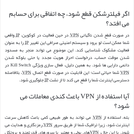
اگر فیلترشکن قطع شود، چه اتفاقی برای حسابم
می افتد؟
در صورت قطع شدن ناگهانی
VPN
در حین فعالیت در کوکوین،
IP
واقعی
شما ممکن است لو برود و سیستم امنیتی صرافی این تغییر
IP
را به عنوان
فعالیت مشکوک شناسایی کند. این موضوع می تواند منجر به مسدود
شدن موقت حساب، درخواست احراز هویت مجدد یا حتی بلوکه شدن
دائمی دارایی ها شود. به همین دلیل، فعال سازی ویژگی Kill Switch در
VPN
شما حیاتی است؛ این قابلیت در صورت قطع اتصال
VPN
، بلافاصله
دسترسی اینترنت شما را قطع می کند تا از نشت
IP
جلوگیری شود.
آیا استفاده از VPN باعث کندی معاملات می
شود؟
بله، استفاده از
VPN
می تواند به طور طبیعی کمی باعث کاهش سرعت
اینترنت شود، زیرا ترافیک شما از طریق سرور
VPN
رمزنگاری و هدایت می
شود. با این حال،
VPN
های پولی و معتبر با سرورهای قدرتمند و پروتکل