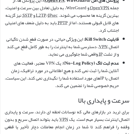
پروتکل های امن (
, WireGuard):
OpenVPN
این پروتکل ها، از
جمله
OpenVPN
و WireGuard، به دلیل تعادل بین سرعت و امنیت،
بهترین گزینه ها محسوب می شوند.
IPsec
/
L2TP
و
SSTP
نیز گزینه
های قابل قبولی هستند، اما از
PPTP
باید به دلیل ضعف های امنیتی
اجتناب کرد.
قابلیت Kill Switch:
این ویژگی حیاتی، در صورت قطع شدن ناگهانی
اتصال
VPN
، دسترسی شما به اینترنت را به طور کامل قطع می کند
و از نشت
IP
واقعی شما جلوگیری می نماید.
عدم ثبت لاگ (No-Log Policy):
یک VPN معتبر، فعالیت های
آنلاین شما را ثبت نمی کند و هیچ اطلاعاتی در مورد ترافیک، زمان
اتصال یا IPهای مورد استفاده شما را نگهداری نمی کند. این سیاست،
حریم خصوصی شما را تضمین می کند.
سرعت و پایداری بالا
برای ترید در بازارهای مالی که نوسانات لحظه ای دارند، سرعت و پایداری
اتصال اینترنت بسیار مهم است. یک
VPN
باید بتواند اتصال سریع و بدون
وقفه را فراهم کند تا شما در زمان انجام معاملات دچار تأخیر یا قطعی