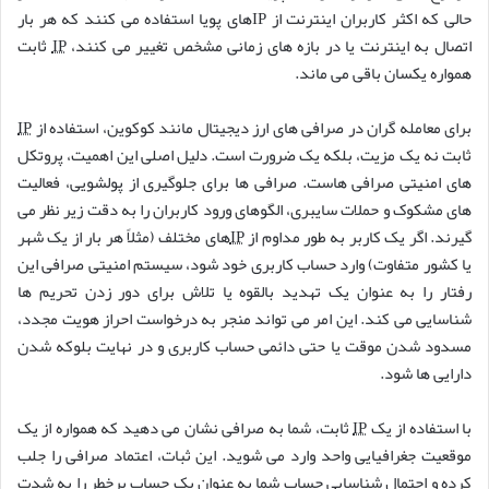
حالی که اکثر کاربران اینترنت از IPهای پویا استفاده می کنند که هر بار
اتصال به اینترنت یا در بازه های زمانی مشخص تغییر می کنند،
IP
ثابت
همواره یکسان باقی می ماند.
برای معامله گران در صرافی های ارز دیجیتال مانند کوکوین، استفاده از
IP
ثابت نه یک مزیت، بلکه یک ضرورت است. دلیل اصلی این اهمیت، پروتکل
های امنیتی صرافی هاست. صرافی ها برای جلوگیری از پولشویی، فعالیت
های مشکوک و حملات سایبری، الگوهای ورود کاربران را به دقت زیر نظر می
گیرند. اگر یک کاربر به طور مداوم از
IP
های مختلف (مثلاً هر بار از یک شهر
یا کشور متفاوت) وارد حساب کاربری خود شود، سیستم امنیتی صرافی این
رفتار را به عنوان یک تهدید بالقوه یا تلاش برای دور زدن تحریم ها
شناسایی می کند. این امر می تواند منجر به درخواست احراز هویت مجدد،
مسدود شدن موقت یا حتی دائمی حساب کاربری و در نهایت بلوکه شدن
دارایی ها شود.
با استفاده از یک
IP
ثابت، شما به صرافی نشان می دهید که همواره از یک
موقعیت جغرافیایی واحد وارد می شوید. این ثبات، اعتماد صرافی را جلب
کرده و احتمال شناسایی حساب شما به عنوان یک حساب پرخطر را به شدت