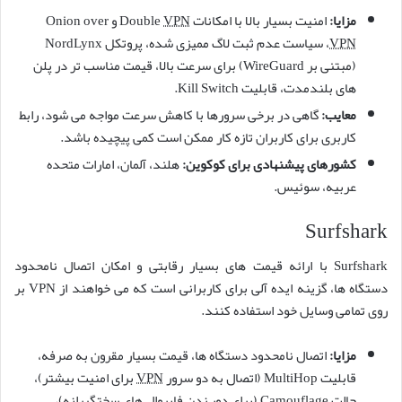
مزایا:
امنیت بسیار بالا با امکانات Double
VPN
و Onion over
VPN
، سیاست عدم ثبت لاگ ممیزی شده، پروتکل NordLynx
(مبتنی بر WireGuard) برای سرعت بالا، قیمت مناسب تر در پلن
های بلندمدت، قابلیت Kill Switch.
معایب:
گاهی در برخی سرورها با کاهش سرعت مواجه می شود، رابط
کاربری برای کاربران تازه کار ممکن است کمی پیچیده باشد.
کشورهای پیشنهادی برای کوکوین:
هلند، آلمان، امارات متحده
عربیه، سوئیس.
Surfshark
Surfshark با ارائه قیمت های بسیار رقابتی و امکان اتصال نامحدود
دستگاه ها، گزینه ایده آلی برای کاربرانی است که می خواهند از VPN بر
روی تمامی وسایل خود استفاده کنند.
مزایا:
اتصال نامحدود دستگاه ها، قیمت بسیار مقرون به صرفه،
قابلیت MultiHop (اتصال به دو سرور
VPN
برای امنیت بیشتر)،
حالت Camouflage (برای دور زدن فایروال های سختگیرانه)،