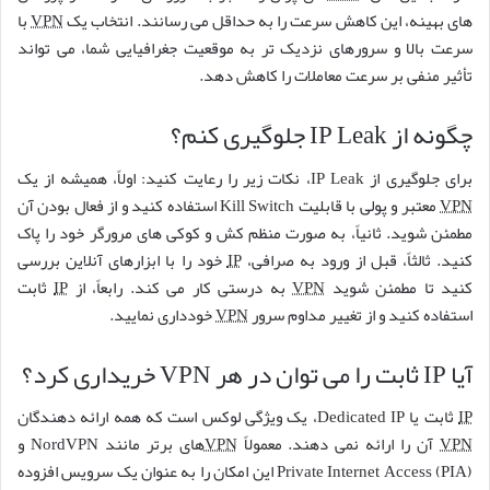
های بهینه، این کاهش سرعت را به حداقل می رسانند. انتخاب یک
VPN
با
سرعت بالا و سرورهای نزدیک تر به موقعیت جغرافیایی شما، می تواند
تأثیر منفی بر سرعت معاملات را کاهش دهد.
چگونه از IP Leak جلوگیری کنم؟
برای جلوگیری از IP Leak، نکات زیر را رعایت کنید: اولاً، همیشه از یک
VPN
معتبر و پولی با قابلیت Kill Switch استفاده کنید و از فعال بودن آن
مطمئن شوید. ثانیاً، به صورت منظم کش و کوکی های مرورگر خود را پاک
کنید. ثالثاً، قبل از ورود به صرافی،
IP
خود را با ابزارهای آنلاین بررسی
کنید تا مطمئن شوید
VPN
به درستی کار می کند. رابعاً، از
IP
ثابت
استفاده کنید و از تغییر مداوم سرور
VPN
خودداری نمایید.
آیا IP ثابت را می توان در هر VPN خریداری کرد؟
IP
ثابت یا Dedicated IP، یک ویژگی لوکس است که همه ارائه دهندگان
VPN
آن را ارائه نمی دهند. معمولاً
VPN
های برتر مانند NordVPN و
Private Internet Access (PIA) این امکان را به عنوان یک سرویس افزوده