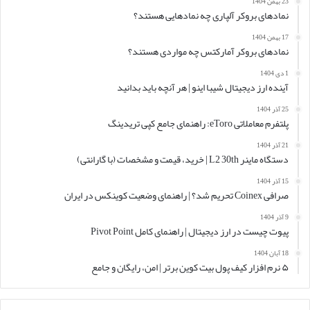
23 بهمن 1404
نمادهای بروکر آلپاری چه نمادهایی هستند؟
17 بهمن 1404
نمادهای بروکر آمارکتس چه مواردی هستند؟
1 دی 1404
آینده ارز دیجیتال شیبا اینو | هر آنچه باید بدانید
25 آذر 1404
پلتفرم معاملاتی eToro: راهنمای جامع کپی تریدینگ
21 آذر 1404
دستگاه ماینر L2 30th | خرید، قیمت و مشخصات (با گارانتی)
15 آذر 1404
صرافی Coinex تحریم شد؟ | راهنمای وضعیت کوینکس در ایران
9 آذر 1404
پیوت چیست در ارز دیجیتال | راهنمای کامل Pivot Point
18 آبان 1404
۵ نرم افزار کیف پول بیت کوین برتر | امن، رایگان و جامع