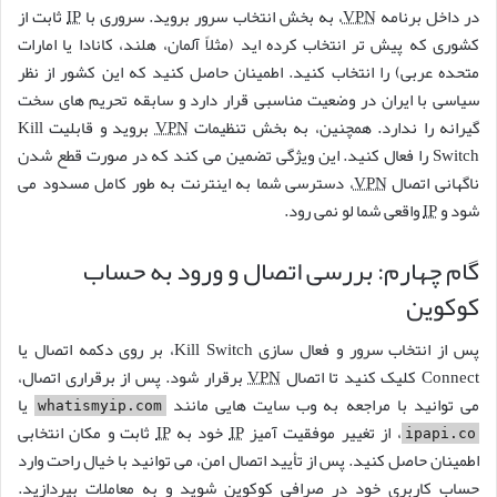
در داخل برنامه
VPN
، به بخش انتخاب سرور بروید. سروری با
IP
ثابت از
کشوری که پیش تر انتخاب کرده اید (مثلاً آلمان، هلند، کانادا یا امارات
متحده عربی) را انتخاب کنید. اطمینان حاصل کنید که این کشور از نظر
سیاسی با ایران در وضعیت مناسبی قرار دارد و سابقه تحریم های سخت
گیرانه را ندارد. همچنین، به بخش تنظیمات
VPN
بروید و قابلیت Kill
Switch را فعال کنید. این ویژگی تضمین می کند که در صورت قطع شدن
ناگهانی اتصال
VPN
، دسترسی شما به اینترنت به طور کامل مسدود می
شود و
IP
واقعی شما لو نمی رود.
گام چهارم: بررسی اتصال و ورود به حساب
کوکوین
پس از انتخاب سرور و فعال سازی Kill Switch، بر روی دکمه اتصال یا
Connect کلیک کنید تا اتصال
VPN
برقرار شود. پس از برقراری اتصال،
می توانید با مراجعه به وب سایت هایی مانند
یا
whatismyip.com
، از تغییر موفقیت آمیز
IP
خود به
IP
ثابت و مکان انتخابی
ipapi.co
اطمینان حاصل کنید. پس از تأیید اتصال امن، می توانید با خیال راحت وارد
حساب کاربری خود در صرافی کوکوین شوید و به معاملات بپردازید.