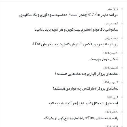
5 روز پیش
درآمد ماینر S17 Pro چقدر است؟ | محاسبه سودآوری و نکات کلیدی
2 هفته پیش
ساتوشی ناکاموتو | مخترع بیت کوین و هر آنچه باید بدانید
2 هفته پیش
ارز کاردانو در نوبیتکس – آموزش کامل خرید و فروش ADA
23 بهمن 1404
کندل دوجی چیست
23 بهمن 1404
نمادهای بروکر آلپاری چه نمادهایی هستند؟
17 بهمن 1404
نمادهای بروکر آمارکتس چه مواردی هستند؟
1 دی 1404
آینده ارز دیجیتال شیبا اینو | هر آنچه باید بدانید
25 آذر 1404
پلتفرم معاملاتی eToro: راهنمای جامع کپی تریدینگ
21 آذر 1404