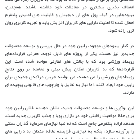
انعطاف پذیری بیشتری در معاملات خود داشته باشند. همچنین،
بهبودهایی در کیف پول های ارز دیجیتال و قابلیت های امنیتی پلتفرم
اعمال شده تا امنیت دارایی های کاربران افزایش یابد و تجربه کاربری روان
تری ارائه شود.
در کنار بهبودهای موجود، رابین هود در حال بررسی و توسعه محصولات
جدیدی نیز هست. یکی از پروژه های قابل توجه، معرفی قراردادهای
رویداد ورزشی بود که با چالش های نظارتی مواجه شده است. این
قراردادها که به کاربران امکان پیش بینی و معامله بر روی نتایج
رویدادهای ورزشی را می دهند، می توانند جریان درآمدی جدیدی برای
رابین هود ایجاد کنند، اما نیاز به تطابق با چارچوب های قانونی پیچیده ای
دارند.
این نوآوری ها و توسعه محصولات جدید، نشان دهنده تلاش رابین هود
برای حفظ موقعیت رقابتی خود در بازاری پویا و جذب کاربران جدید است.
هدف، ارائه پلتفرمی جامع است که نه تنها نیازهای سرمایه گذاران سنتی
را برآورده سازد، بلکه به نیازهای فزاینده علاقه مندان به دارایی های
دیجیتال و محصولات مالی نوین نیز پاسخ دهد.