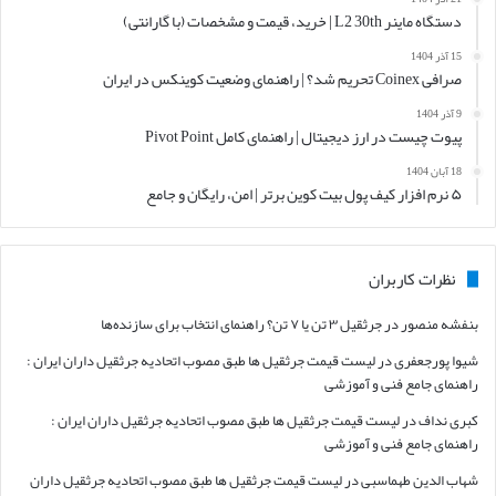
دستگاه ماینر L2 30th | خرید، قیمت و مشخصات (با گارانتی)
15 آذر 1404
صرافی Coinex تحریم شد؟ | راهنمای وضعیت کوینکس در ایران
9 آذر 1404
پیوت چیست در ارز دیجیتال | راهنمای کامل Pivot Point
18 آبان 1404
۵ نرم افزار کیف پول بیت کوین برتر | امن، رایگان و جامع
نظرات کاربران
بنفشه منصور
در
جرثقیل ۳ تن یا ۷ تن؟ راهنمای انتخاب برای سازنده‌ها
شیوا پورجعفری
در
لیست قیمت جرثقیل ها طبق مصوب اتحادیه جرثقیل داران ایران :
راهنمای جامع فنی و آموزشی
کبری نداف
در
لیست قیمت جرثقیل ها طبق مصوب اتحادیه جرثقیل داران ایران :
راهنمای جامع فنی و آموزشی
شهاب الدین طهماسبی
در
لیست قیمت جرثقیل ها طبق مصوب اتحادیه جرثقیل داران