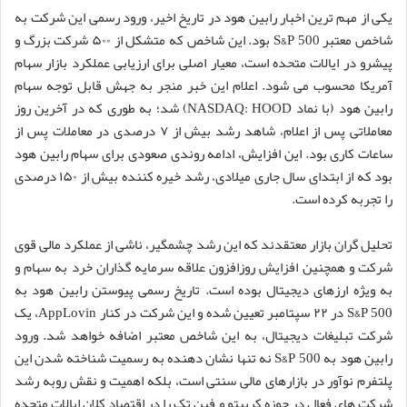
یکی از مهم ترین اخبار رابین هود در تاریخ اخیر، ورود رسمی این شرکت به
شاخص معتبر S&P 500 بود. این شاخص که متشکل از ۵۰۰ شرکت بزرگ و
پیشرو در ایالات متحده است، معیار اصلی برای ارزیابی عملکرد بازار سهام
آمریکا محسوب می شود. اعلام این خبر منجر به جهش قابل توجه سهام
رابین هود (با نماد NASDAQ: HOOD) شد؛ به طوری که در آخرین روز
معاملاتی پس از اعلام، شاهد رشد بیش از ۷ درصدی در معاملات پس از
ساعات کاری بود. این افزایش، ادامه روندی صعودی برای سهام رابین هود
بود که از ابتدای سال جاری میلادی، رشد خیره کننده بیش از ۱۵۰ درصدی
را تجربه کرده است.
تحلیل گران بازار معتقدند که این رشد چشمگیر، ناشی از عملکرد مالی قوی
شرکت و همچنین افزایش روزافزون علاقه سرمایه گذاران خرد به سهام و
به ویژه ارزهای دیجیتال بوده است. تاریخ رسمی پیوستن رابین هود به
S&P 500 در ۲۲ سپتامبر تعیین شده و این شرکت در کنار AppLovin، یک
شرکت تبلیغات دیجیتال، به این شاخص معتبر اضافه خواهد شد. ورود
رابین هود به S&P 500 نه تنها نشان دهنده به رسمیت شناخته شدن این
پلتفرم نوآور در بازارهای مالی سنتی است، بلکه اهمیت و نقش روبه رشد
شرکت های فعال در حوزه کریپتو و فین تک را در اقتصاد کلان ایالات متحده