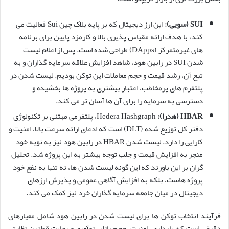
SUI (سویی):
این ارز دیجیتال که بر پایه بلاک چین Sui فعالیت می
کند، با هدف ارائه مقیاس پذیری بالا و کارمزد پایین برای برنامه
های غیرمتمرکز (DApps) طراحی شده است. پس از اعلام لیست
شدن SUI در رابین هود، شاهد افزایش علاقه سرمایه گذاران و به
تبع آن، رشد قیمت و حجم معاملات این توکن بودیم. لیست شدن در
پلتفرم های پرمخاطب، اعتبار بیشتری به پروژه ها بخشیده و
دسترسی به سرمایه را برای آن ها آسان تر می کند.
HBAR (هدرا):
Hedera Hashgraph، پلتفرمی مبتنی بر تکنولوژی
دفتر کل توزیع شده (DLT) است که ادعای ارائه سرعت بالا، امنیت و
کارایی را دارد. لیست شدن HBAR در رابین هود نیز به نوبه خود
منجر به افزایش قیمت و جلب توجه بیشتر به این پروژه شد. تحلیل
گران بر این باورند که این گونه لیست شدن ها، نه تنها به نفع خود
پروژه هاست، بلکه به افزایش آگاهی عمومی و پذیرش ارزهای
دیجیتال در میان جامعه سرمایه گذاران خرد نیز کمک می کند.
فرآیند انتخاب توکن ها برای لیست شدن در رابین هود شامل معیارهای
دقیقی است که پایداری، امنیت، حجم بازار، نوآوری و رعایت قوانین نظارتی