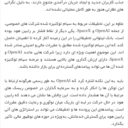
جذب کاربران جدید و ایجاد جریان درآمدی متنوع دارند، به دلیل نگرانی
های نظارتی هنوز به طور کامل عملیاتی نشده اند.
علاوه بر این، تحقیقات مربوط به سهام توکنیزه شده شرکت های خصوصی،
از جمله OpenAI و SpaceX، یکی دیگر از نقاط فشار بر رابین هود بوده
است. بانک لیتوانی تحقیقاتی را در این زمینه آغاز کرده تا اطمینان حاصل
کند که این سهام توکنیزه شده مطابق با مقررات مالی و امنیتی صادر شده
اند. این موضوع اهمیت ویژه ای دارد زیرا شرکت هایی مانند OpenAI و
SpaceX، دارای ارزش گذاری های بالایی هستند و عرضه سهام توکنیزه
شده آن ها می تواند پیامدهای گسترده ای برای بازار داشته باشد.
باید به این نکته اشاره کرد که OpenAI به طور رسمی هرگونه ارتباط با
این توکن ها را انکار کرده و به سرمایه گذاران در خصوص ریسک های
مرتبط با آن ها هشدار داده است. این چالش ها نشان می دهند که رابین
هود در حال حرکت در لبه ای باریک میان نوآوری و رعایت دقیق مقررات
است. پیامدهای این پرونده ها و تحقیقات می تواند بر استراتژی های آتی
رابین هود برای گسترش خدماتش، به ویژه در حوزه های نوظهور مالی، تأثیر
بگذارد.