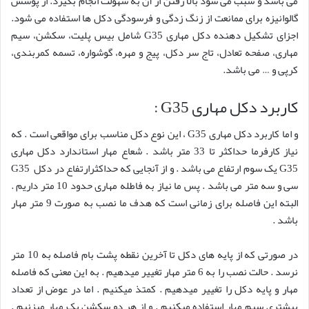
می باشد و سبب می شود بالا رفتن از آن به سهولت انجام بگیرد. از پوشش
گالوانیزه برای ممانعت از زنگ زدگی و فرسودگی دکل ها استفاده می شود.
اجزای تشکیل دهنده دکل مهاری G35 شامل بیس پلیت، سکشن، سیم
مهاری، صفحه تعادل، تاج سر دکل، پیج و مهره، گوشواره، تسمه کمربندی،
کرپی و … می باشد.
کاربرد دکل مهاری G35 :
و اما کاربرد دکل مهاری G35 ، این نوع دکل مناسب برای مواقعی است . که
نیاز کارفرما حداکثر تا 33 متر باشد . شعاع مهار استاندارد دکل مهاری
G35 یک سوم ارتفاع می باشد . و از آنجایی که حداکثرارتفاع در دکل G35
سی و سه متر می باشد . پس ما نیاز به فاطله مهاری حدود 10 متر داریم .
البته این فاصله برای زمانی است که هدف ما نصب به صورت 9 متر مهار
باشد .
در صورتی که از پایه های دکل تا آخرین نقطه پشت بام فاصله به 10 متر
نرسد . حالت نصب را به 6 متر مهار تغییر میدهیم . به این معنی که فاصله
مهار و پایه دکل را تغییر میدهیم . کمتذ میکنیم . اما در عوض از تعداد
بیشتری سیم مهار استفاده میکنیم . و از هر دو سکشن یک مهار میزنیم .