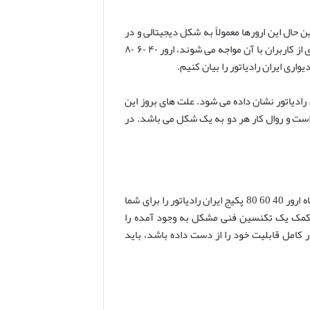
حال این ارورها معمولاً به شکل دیجیتالی و در
مواقعی هم با استفاده از چراغ های کوچک تعبیه شده بر روی پنل به شما نشان داده می شوند. یکی از رایج ‌ترین ارورها که بسیاری از کاربران با آن مواجه می ‌شوند، ارور ۴۰ ۶۰ ۸۰
واری ایران رادیاتور را بیان کنیم.
ولا در پکیج های آنالوگ ایران رادیاتور دیده می شود. اما این خطا معمولا در پکیج های دیجیتالی با ارور E51 ایران رادیاتور نشان داده می شود. علت های بروز این
 هم یکسان است و روال کار هر دو به یک شکل می باشد. در
یکی از مهمترین قطعات قرار گرفته شده بر روی برد سنسور، فن به شمار می رود. چنانچه سنسور فن با خرابی مواجه شود، دستگاه ارور 40 60 80 پکیج ایران رادیاتور را برای شما
 کمک یک تکنسین فنی مشکل به وجود آمده را
کامل قابلیت خود را از دست داده باشد، باید