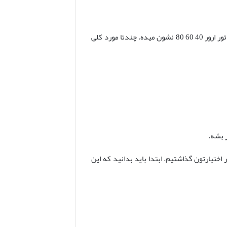
میخوام همین اول خیلی عامیانه و دوستانه باهاتون درباره این ارور حرف بزنم و خیلی خلاصه بگم چرا پکیج های آنالوگ ایران رادیاتور ارور 40 60 80 نشون میده. چندتا مورد کلی
 بشه.
ر اختیارتون گذاشتیم. ابتدا باید بدانید که این