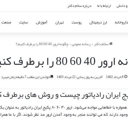
و دانش
ارتباط با ما
درباره سلام دکتر
اروخانه
ارز دیجیتال
پوست
تهران
آموزش
سایت
صنعت
سلام دکتر
>
رسانه عمومی
>
چگونه ارور 40 60 80 را برطرف کنیم ؟
 60 80 را برطرف کنیم ؟
8 خرداد 1402
آخرین به روز رسانی: 22 مرداد 1403
خواندن این مطلب 7 دقیقه زمان میبرد
پکیج ایران رادیاتور با توجه به ساختاری که دارد همواره با خطاهایی موا
جود دارند که می توانند منجر به وجود آمدن ارور مد نظر شوند. اگر با ما همراه