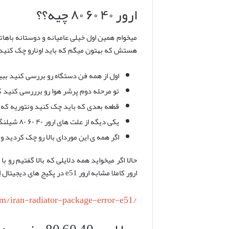
ارور ۴۰ ۶۰ ۸۰ چیه؟؟
هستش که بهتون میگم که باید اونارو چک کنید
اول از همه فن دستگاه رو بررسی کنید ببینی
تو مرحله دوم پرشر هوا رو برررسی کنید ک
قطعه بعدی که باید چک کنید ونتوریه که 
یکی دیگه از علت های ارور ۴۰ ۶۰ ۸۰ شیلنگ رابط ونتوری هستش که باید بررسی کنید.
اگر همه ی این موردای بالا رو چک کردید 
حالا اگر میخواید همه دلایلی که بالا گفتیم رو ب
ارور کاملا مشابه ارور e51 در پکیج های دیجیتال ایران رادیاتور است .
om/iran-radiator-package-error-e51/