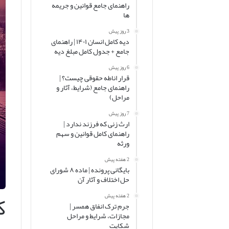
راهنمای جامع قوانین و جریمه
ها
3 روز پیش
دیه کامل انسان ۱۴۰۱ | راهنمای
جامع + جدول کامل مبلغ دیه
6 روز پیش
قرار اناطه حقوقی چیست؟ |
راهنمای جامع (شرایط، آثار و
مراحل)
7 روز پیش
ارث زنی که فرزند ندارد |
راهنمای کامل قوانین و سهم
ورثه
2 هفته پیش
بایگانی پرونده | ماده ۸ شورای
حل اختلاف و آثار آن
ک
2 هفته پیش
جرم ترک انفاق همسر |
مجازات، شرایط و مراحل
شکایت