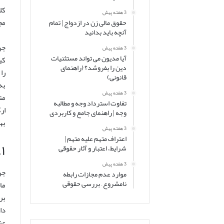
کل
3 هفته پیش
مج
حقوق مالی زن در ازدواج | تمام
آنچه باید بدانید
جر
3 هفته پیش
آیا مدیون می تواند مستثنیات
کی
دین را بفروشد؟ (راهنمای
قانونی)
به
3 هفته پیش
مت
تفاوت استرداد وجه و مطالبه
ار
وجه | راهنمای جامع و کاربردی
به
3 هفته پیش
اعتراف متهم علیه متهم |
۱. مفهوم کلی جرم کلاهبرداری
شرایط، اعتبار و آثار حقوقی
3 هفته پیش
جر
موارد عدم مجازات رابطه
نامشروع – بررسی حقوقی
بر
دا
عن