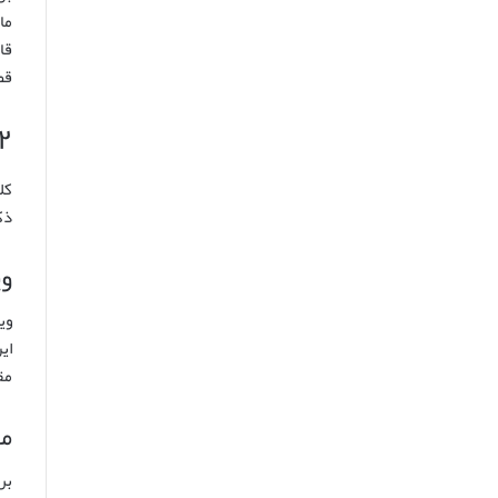
ما
قا
قص
۲. کلاهبرداری ساده: تعریف، ویژگی ه
کل
ذک
وی
وی
ای
مق
مص
بر