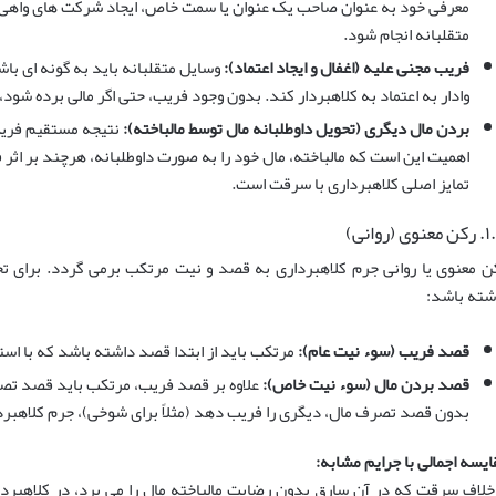
معرفی خود به عنوان صاحب یک عنوان یا سمت خاص، ایجاد شرکت های واهی،
متقلبانه انجام شود.
فریب مجنی علیه (اغفال و ایجاد اعتماد):
وسایل متقلبانه باید به گونه ای باش
وادار به اعتماد به کلاهبردار کند. بدون وجود فریب، حتی اگر مالی برده شو
بردن مال دیگری (تحویل داوطلبانه مال توسط مالباخته):
نتیجه مستقیم فریب،
اهمیت این است که مالباخته، مال خود را به صورت داوطلبانه، هرچند بر اثر فر
تمایز اصلی کلاهبرداری با سرقت است.
وی (روانی)
ن معنوی یا روانی جرم کلاهبرداری به قصد و نیت مرتکب برمی گردد. برای تح
شته باشد:
قصد فریب (سوء نیت عام):
مرتکب باید از ابتدا قصد داشته باشد که با استف
قصد بردن مال (سوء نیت خاص):
علاوه بر قصد فریب، مرتکب باید قصد تصاح
بدون قصد تصرف مال، دیگری را فریب دهد (مثلاً برای شوخی)، جرم کلاهبر
ایسه اجمالی با جرایم مشابه:
خلاف سرقت که در آن سارق بدون رضایت مالباخته مال را می برد، در کلاهبردار