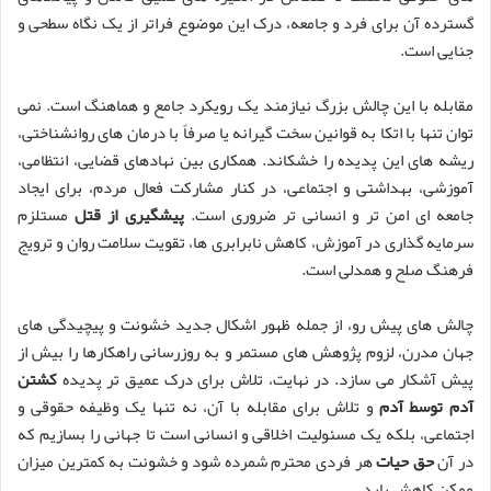
گسترده آن برای فرد و جامعه، درک این موضوع فراتر از یک نگاه سطحی و
جنایی است.
مقابله با این چالش بزرگ نیازمند یک رویکرد جامع و هماهنگ است. نمی
توان تنها با اتکا به قوانین سخت گیرانه یا صرفاً با درمان های روانشناختی،
ریشه های این پدیده را خشکاند. همکاری بین نهادهای قضایی، انتظامی،
آموزشی، بهداشتی و اجتماعی، در کنار مشارکت فعال مردم، برای ایجاد
جامعه ای امن تر و انسانی تر ضروری است.
پیشگیری از قتل
مستلزم
سرمایه گذاری در آموزش، کاهش نابرابری ها، تقویت سلامت روان و ترویج
فرهنگ صلح و همدلی است.
چالش های پیش رو، از جمله ظهور اشکال جدید خشونت و پیچیدگی های
جهان مدرن، لزوم پژوهش های مستمر و به روزرسانی راهکارها را بیش از
پیش آشکار می سازد. در نهایت، تلاش برای درک عمیق تر پدیده
کشتن
آدم توسط آدم
و تلاش برای مقابله با آن، نه تنها یک وظیفه حقوقی و
اجتماعی، بلکه یک مسئولیت اخلاقی و انسانی است تا جهانی را بسازیم که
در آن
حق حیات
هر فردی محترم شمرده شود و خشونت به کمترین میزان
ممکن کاهش یابد.