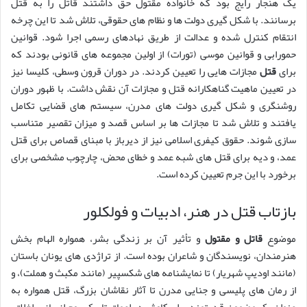
یک هنجار رایج بود که خانواده مقتول حق داشتند قاتل را به قتل
برسانند. با شکل گیری دولت ها و نظام های حقوقی، تلاش شد تا این چرخه
انتقام کنترل شده و عدالت از طریق نهادهای رسمی اجرا شود. قوانین
حمورابی و قوانین موسی (تورات) از اولین مجموعه های قانونی بودند که
برای
قتل
مجازات هایی را تعیین کردند. در دوران قرون وسطی، کلیسا نیز
در تعیین ماهیت گناهکارانه قتل و مجازات آن نقش داشت. با ظهور دوران
روشنگری و شکل گیری دولت های مدرن، سیستم های قضایی تکامل
یافتند و تلاش شد تا مجازات ها بر اساس قصد و میزان تقصیر متناسب
سازی شوند. حقوق کیفری اسلامی نیز از دیرباز با مبنای قصاص برای قتل
عمد، و دیه برای قتل های شبه عمد و خطای محض، چارچوب مشخصی برای
برخورد با این جرم تعیین کرده است.
بازتاب قتل در هنر، ادبیات و فولکلور
موضوع
قاتل و مقتول
و تأثیر آن بر زندگی بشر، همواره الهام بخش
هنرمندان، نویسندگان و شاعران بوده است. از تراژدی های یونان باستان
(مانند اودیپ شهریار) تا نمایشنامه های شکسپیر (مانند مکبث و هملت)، و
از رمان های پلیسی و جنایی مدرن تا آثار نقاشان بزرگ، قتل همواره به
عنوان یک مضمون قدرتمند برای کاوش در اعماق تاریک روح انسانی، اخلاق،