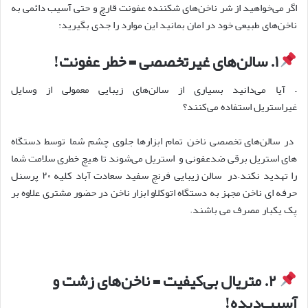
اگر می
خواهید از شر ناخن
های شکننده عفونت قارچ و حتی آسیب دائمی به
ناخن
های طبیعی خود در امان بمانید این موارد را جدی بگیرید
:
۱
.
سالن
های غیرتخصصی = خطر عفونت
!
–
آیا می
دانید بسیاری از سالن
های زیبایی معمولی از وسایل
غیراستریل استفاده می
کنند؟
در سالن
های تخصصی ناخن تمام ابزارها جلوی چشم شما توسط دستگاه
های استریل برقی ضدعفونی و استریل می
شوند تا هیچ خطری سلامت شما
را تهدید نکند.در سالن زیبایی فرنچ سفید سعادت آباد کلیه
۲۰
پرسنل
حرفه ای ناخن مجهز به دستگاه اتوکلاو ابزار ناخن در حضور مشتری علاوه بر
پک یکبار مصرف می باشند
.
۲
.
متریال بی
کیفیت = ناخن
های زشت و
آسیب
دیده
!