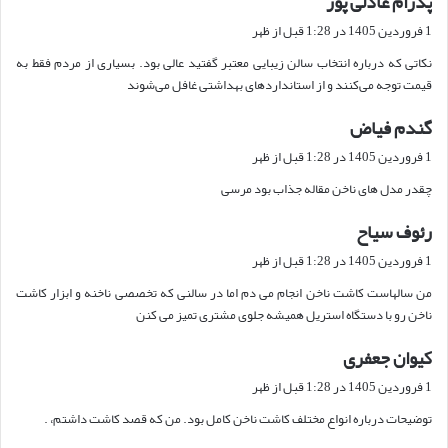
پدرام عادلی پور
ف
1 فروردین 1405 در 1:28 قبل از ظهر
ت
نکاتی که درباره انتخاب سالن زیبایی معتبر گفتید عالی بود. بسیاری از مردم فقط به
:
قیمت توجه می‌کنند و از استانداردهای بهداشتی غافل می‌شوند
گندم فیاض
گ
ف
1 فروردین 1405 در 1:28 قبل از ظهر
ت
چقدر مدل های ناخن مقاله جذاب بود مرسی
:
رئوف سیاح
گ
ف
1 فروردین 1405 در 1:28 قبل از ظهر
ت
من سالهاست کاشت ناخن انجام می دم اما در سالنی که تخصصی ناخنه و ابزار کاشت
:
ناخن رو با دستگاه استریل همیشه جلوی مشتری تمیز می کنن
کیوان جعفری
گ
ف
1 فروردین 1405 در 1:28 قبل از ظهر
ت
توضیحات درباره انواع مختلف کاشت ناخن کامل بود. من که قصد کاشت داشتم، .
: