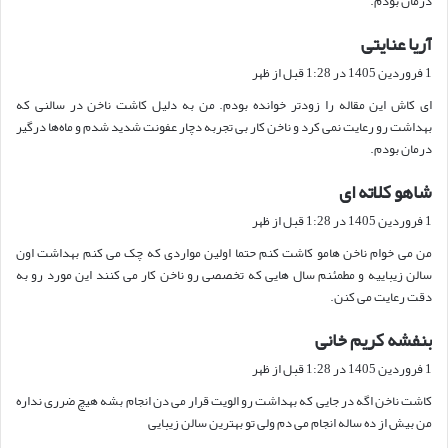
درمان بودم.
آریا عنایتی
گ
ف
1 فروردین 1405 در 1:28 قبل از ظهر
ت
ای کاش این مقاله را زودتر خوانده بودم. من به دلیل کاشت ناخن در سالنی که
:
بهداشت رو رعایت نمی کرد و ناخن کار بی تجربه دچار عفونت شدید شدم و ماه‌ها درگیر
درمان بودم.
شاهو کلاته ای
گ
ف
1 فروردین 1405 در 1:28 قبل از ظهر
ت
من می خوام ناخن هامو کاشت کنم حتما اولین مواردی که چک می کنم بهداشت اون
:
سالن زیباییه و مطمئنم سال هایی که تخصصی رو ناخن کار می کنند این مورد رو به
دقت رعایت می کنن.
بنفشه کریم خانی
گ
ف
1 فروردین 1405 در 1:28 قبل از ظهر
ت
کاشت ناخن اگه در جایی که بهداشت رو الویت قرار می دن انجام بشه هیچ ضرری نداره
:
من بیش از ده ساله انجام می دم ولی تو بهترین سالن زیبایی