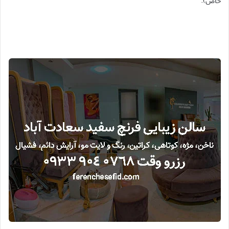
خاص
).