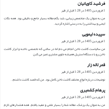
فرشید کاویانیان
گ
ف
1 فروردین 1405 در 1:28 قبل از ظهر
ت
من به عنوان یک متخصص زیبایی، باید بگم مقاله بسیار جامع و دقیقی بود. همه نکات
:
ایمنی و بهداشتی را به درستی اشاره کردید.
سپیده لیمویی
گ
ف
1 فروردین 1405 در 1:28 قبل از ظهر
ت
من سالهاست کاشت ناخن انجام می دم اما در سالنی که تخصصی ناخنه و ابزار کاشت
:
ناخن رو با دستگاه استریل همیشه جلوی مشتری تمیز می کنن
قمر لاله زار
گ
ف
1 فروردین 1405 در 1:28 قبل از ظهر
ت
توضیحات درباره انواع مختلف کاشت ناخن کامل بود. من که قصد کاشت داشتم، .
:
پرهام کشمیری
گ
ف
1 فروردین 1405 در 1:28 قبل از ظهر
ت
من به عنوان یک پزشک، مقاله شما را بسیار علمی و مفید یافتم. همه هشدارهای لازم
: