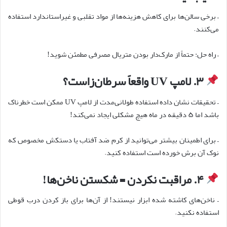
–
برخی سالن
ها برای کاهش هزینه
ها از مواد تقلبی و غیراستاندارد استفاده
می
کنند
.
–
راه حل: حتماً از مارک
دار بودن متریال مصرفی مطمئن شوید
!
۳
.
لامپ
UV
واقعاً سرطان
زاست؟
–
تحقیقات نشان داده استفاده طولانی
مدت از لامپ
UV
ممکن است خطرناک
باشد اما
۵
دقیقه در ماه هیچ مشکلی ایجاد نمی
کند
!
–
برای اطمینان بیشتر می
توانید از کرم ضد آفتاب یا دستکش مخصوص که
نوک آن برش خورده است استفاده کنید
.
۴
.
مراقبت نکردن = شکستن ناخن
ها
!
–
ناخن
های کاشته شده ابزار نیستند! از آن
ها برای باز کردن درب قوطی
استفاده نکنید
.