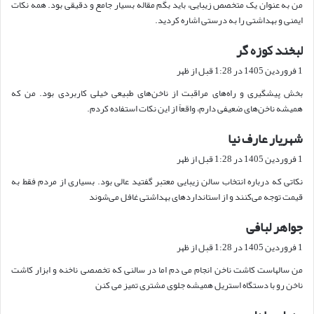
من به عنوان یک متخصص زیبایی، باید بگم مقاله بسیار جامع و دقیقی بود. همه نکات
:
ایمنی و بهداشتی را به درستی اشاره کردید.
لبخند کوزه گر
گ
ف
1 فروردین 1405 در 1:28 قبل از ظهر
ت
بخش پیشگیری و راه‌های مراقبت از ناخن‌های طبیعی خیلی کاربردی بود. من که
:
همیشه ناخن‌های ضعیفی دارم، واقعاً از این نکات استفاده کردم.
شهریار عارف نیا
گ
ف
1 فروردین 1405 در 1:28 قبل از ظهر
ت
نکاتی که درباره انتخاب سالن زیبایی معتبر گفتید عالی بود. بسیاری از مردم فقط به
:
قیمت توجه می‌کنند و از استانداردهای بهداشتی غافل می‌شوند
جواهر لبافی
گ
ف
1 فروردین 1405 در 1:28 قبل از ظهر
ت
من سالهاست کاشت ناخن انجام می دم اما در سالنی که تخصصی ناخنه و ابزار کاشت
:
ناخن رو با دستگاه استریل همیشه جلوی مشتری تمیز می کنن
گ