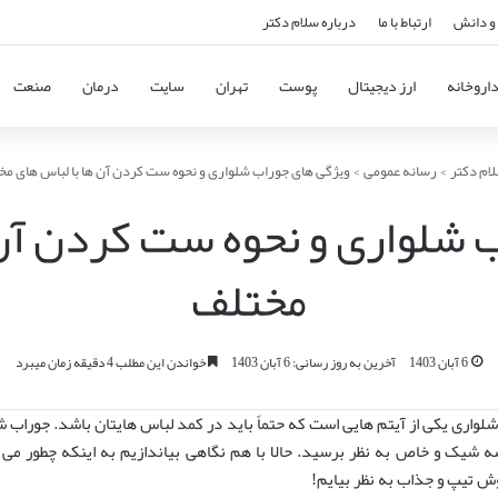
و دانش
ارتباط با ما
درباره سلام دکتر
اروخانه
ارز دیجیتال
پوست
تهران
سایت
درمان
صنعت
ام دکتر
>
رسانه عمومی
>
ویژگی های جوراب شلواری و نحوه ست کردن آن ها با لباس های مخ
 شلواری و نحوه ست کردن آن 
مختلف
6 آبان 1403
آخرین به روز رسانی: 6 آبان 1403
خواندن این مطلب 4 دقیقه زمان میبرد
واری یکی از آیتم هایی است که حتماً باید در کمد لباس هایتان باشد. جوراب شلو
یک و خاص به نظر برسید. حالا با هم نگاهی بیاندازیم به اینکه چطور می ت
 تیپ و جذاب به نظر بیایم!