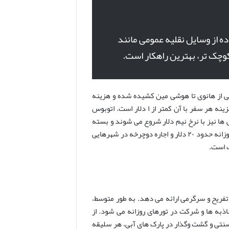
ه از وسایل نقلیه عمومی مانند
وچک تر، بهترین راهکار است.
ی از هانوی تا هوشی مین کشیده شده و هزینه
آن بین ۳۲ تا ۶۱ دلار است. تنها شهر دارای مترو در ویتنام، هوشی مین است که هزینه هر سفر با آن کمتر از ۱ دلار است. اتوبوس
د ۷ تا ۱۷ دلار هزینه دارند. تاکسی ها نیز با نرخ نیم دلار شروع می شوند و بسته
به مسافت تا ۴.۵ دلار یا بیشتر افزایش می یابند. اجاره موتورسیکلت برای تردد روزانه حدود ۲۰ دلار و اجاره دوچرخه در شهرهایی
فریح و سرگرمی ارائه می دهد. به طور متوسط،
امل ورودیه موزه ها، جاذبه ها و شرکت در تورهای روزانه می شود. از
سنتی و گشت وگذار در پارک های آبی، هر سلیقه