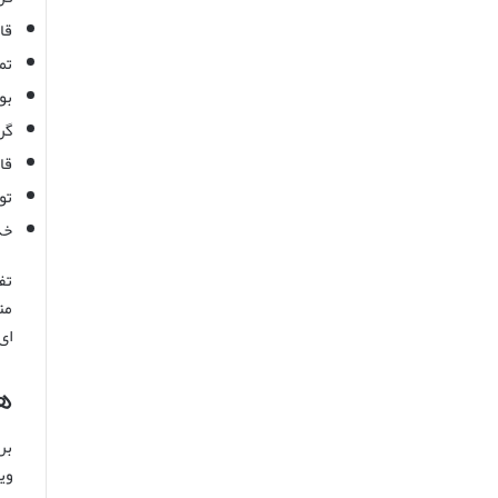
قای
تما
بولی
گرد
قای
تور
خدم
تف
ای
ه
بر