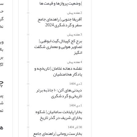
سفر 
| وضعیت پروازها و قیمت ها
2 هفته پیش
گر
آفریقا جنوبی | راهنمای جامع
سفر و گردشگری 2024
نخ
3 هفته پیش
برج کج کپیتال گیت ابوظبی |
وی
تصاویر هوایی و معماری شگفت
با
انگیز
بر
4 هفته پیش
آگ
نقشه دهانه غلامان | تاریخچه و
یادگار هخامنشیان
چ
2 دی 1404
دیدنی های آتن: ۱۰ جاذبه برتر
پی
تاریخی و گردشگری
شا
1 دی 1404
تص
بخارا پایتخت سامانیان | شکوه
بخارای شریف در گذر تاریخ
هز
30 آذر 1404
بخارست رومانی | راهنمای جامع