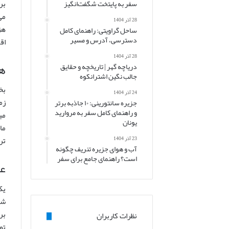
بر
سفر به پایتخت شگفت‌انگیز
28 آذر 1404
ساحل گراویتی: راهنمای کامل
دسترسی، آدرس و مسیر
اق
28 آذر 1404
هز
دریاچه گهر | تاریخچه و حقایق
جالب نگین اشترانکوه
بخ
24 آذر 1404
جزیره سانتورینی: ۱۰ جاذبه برتر
و راهنمای کامل سفر به مروارید
یونان
ما
تر
23 آذر 1404
آب و هوای جزیره تنریف چگونه
است؟ راهنمای جامع برای سفر
عو
یک
نظرات کاربران
تو