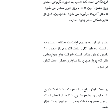
ع فرودگاهی است که اغلب به صورت گروهی صادر
می شود و به شما اجازه می دهد تا ۹۰ روز در این کشور اقامت داشته باشید. این ویزا معمولاً بین ۵ تا ۷ روز کاری صادر می شود.
هزینه اخذ ویزا بسته به نوع آن (عادی یا فوری) متغیر است و عموماً بین ۱۰۰ تا ۱۵۰ دلار آمریکا برآورد می شود. همچنین، قبل از
عتبر، امکان سفر وجود ندارد.
ت از تهران به هانوی (پایتخت ویتنام) بسته به
زمان سفر، ایرلاین انتخابی، و نوع پرواز (اکونومی یا بیزینس کلاس) بسیار متفاوت است. به طور کلی، بلیت اکونومی از حدود ۴۲
 تومان تا ۲۲۰ میلیون تومان و بلیت بیزینس کلاس از ۱۰۹ میلیون تا ۳۶۸ میلیون تومان متغیر است. شرکت های هواپیمایی
حالی که پروازهای چاینا ساوترن ممکن است گران
می شود.
ور است. این مبلغ بر اساس تعداد دفعات خروج
شما از کشور در هر سال مالی محاسبه می شود. طبق آخرین اطلاعات، برای اولین سفر خارجی، عوارض خروج ۵۲۰ هزار تومان است.
برای دومین سفر خارجی، این مبلغ به ۷۸۰ هزار تومان افزایش می یابد و برای سومین سفر و دفعات بعدی، ۱ میلیون و ۴۰ هزار
 شود.