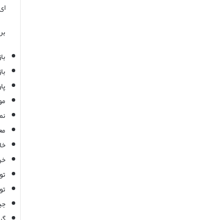
ای
بر
باز
باز
پار
موزه 
نما
معاب
خان
خرا
تور
تور
جیپ
گرد