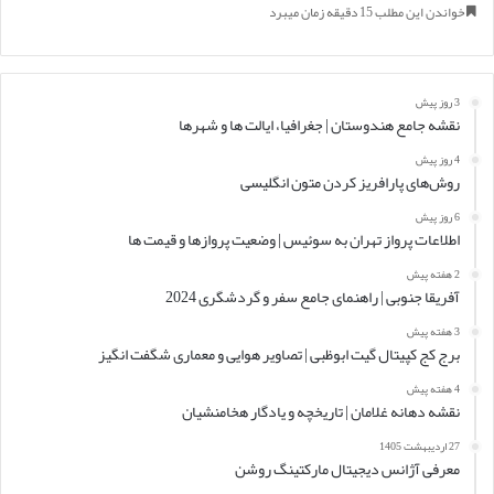
خواندن این مطلب 15 دقیقه زمان میبرد
3 روز پیش
نقشه جامع هندوستان | جغرافیا، ایالت ها و شهرها
4 روز پیش
روش‌های پارافریز کردن متون انگلیسی
6 روز پیش
اطلاعات پرواز تهران به سوئیس | وضعیت پروازها و قیمت ها
2 هفته پیش
آفریقا جنوبی | راهنمای جامع سفر و گردشگری 2024
3 هفته پیش
برج کج کپیتال گیت ابوظبی | تصاویر هوایی و معماری شگفت انگیز
4 هفته پیش
نقشه دهانه غلامان | تاریخچه و یادگار هخامنشیان
27 اردیبهشت 1405
معرفی آژانس دیجیتال مارکتینگ روشن