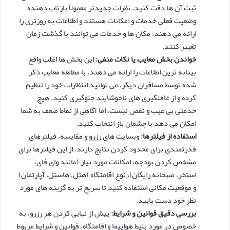
ثبت آن ها دقت کنید. نظرات جدیدتر معمولاً بازتاب دهنده
وضعیت فعلی خدمات و امکانات هستند و اطلاعات به روزتری را
ارائه می دهند. مکان ها و خدمات می توانند با گذشت زمان
تغییر کنند.
خواندن بخش معایب یا نکات منفی:
این بخش ها اغلب واقع
بینانه ترین اطلاعات را ارائه می دهند. با مطالعه معایب ذکر
شده توسط مسافران دیگر، می توانید انتظارات خود را تنظیم
کرده و از غافلگیری های ناخوشایند جلوگیری کنید. هیچ
خدمتی بی عیب و نقص نیست، اما آگاهی از نقاط ضعف به شما
امکان می دهد با چشمان باز انتخاب کنید.
استفاده از فیلترها:
وبسایت های رزرو و مقایسه، فیلترهای
قدرتمندی برای محدود کردن نتایج دارند. از این فیلترها برای
مشخص کردن بودجه، امکانات مورد نیاز (مانند وای فای،
استخر، صبحانه رایگان)، نوع اقامتگاه (هتل، هاستل، آپارتمان)
و موقعیت مکانی استفاده کنید تا سریع تر به گزینه های مورد
نظر خود دست یابید.
بررسی دقیق قوانین و شرایط:
پیش از نهایی کردن هر رزرو، به
خصوص در مورد بلیط هواپیما و اقامتگاه، قوانین و شرایط مربوط