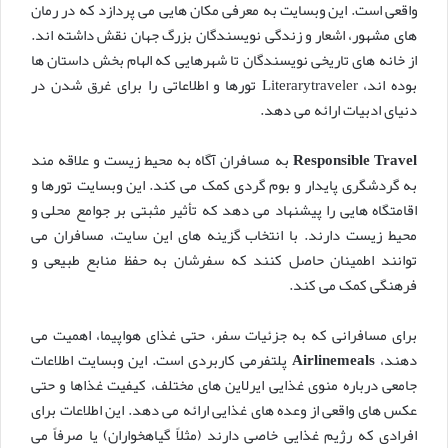
واقعی است. این وبسایت به معرفی مکان هایی می پردازد که در رمان
های مشهور، اشعار و زندگی نویسندگان بزرگ جهان نقش داشته اند.
از خانه های تاریخی نویسندگان تا شهرهایی که الهام بخش داستان ها
بوده اند، Literarytraveler تورها و اطلاعاتی را برای غرق شدن در
دنیای ادبیات ارائه می دهد.
Responsible Travel
به مسافران آگاه به محیط زیست و علاقه مند
به گردشگری پایدار و بوم گردی کمک می کند. این وبسایت تورها و
اقامتگاه هایی را پیشنهاد می دهد که تأثیر مثبتی بر جوامع محلی و
محیط زیست دارند. با انتخاب گزینه های این سایت، مسافران می
توانند اطمینان حاصل کنند که سفرشان به حفظ منابع طبیعی و
فرهنگی کمک می کند.
برای مسافرانی که به جزئیات سفر، حتی غذای هواپیما، اهمیت می
دهند،
Airlinemeals
پلتفرمی کاربردی است. این وبسایت اطلاعات
جامعی درباره منوی غذایی ایرلاین های مختلف، کیفیت غذاها و حتی
عکس های واقعی از وعده های غذایی ارائه می دهد. این اطلاعات برای
افرادی که رژیم غذایی خاصی دارند (مثلاً گیاهخواران) یا صرفاً می