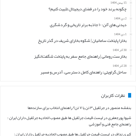
15 بهمن 1404
چگونه برند خود را در فضای دیجیتال تثبیت کنیم؟
2 دی 1404
دیدنی های آتن: ۱۰ جاذبه برتر تاریخی و گردشگری
1 دی 1404
بخارا پایتخت سامانیان | شکوه بخارای شریف در گذر تاریخ
30 آذر 1404
بخارست رومانی | راهنمای جامع سفر به پایتخت شگفت‌انگیز
28 آذر 1404
ساحل گراویتی: راهنمای کامل دسترسی، آدرس و مسیر
نظرات کاربران
بنفشه منصور
در
جرثقیل ۳ تن یا ۷ تن؟ راهنمای انتخاب برای سازنده‌ها
شیوا پورجعفری
در
لیست قیمت جرثقیل ها طبق مصوب اتحادیه جرثقیل داران ایران :
راهنمای جامع فنی و آموزشی
کبری نداف
در
لیست قیمت جرثقیل ها طبق مصوب اتحادیه جرثقیل داران ایران :