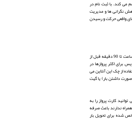
م می کند. با ثبت نام در
اهش نگرانی ها و مدیریت
های واقعی حرکت و رسیدن
چک این آنلاین یکی از خدمات便捷 و زمان بر هواپیمایی قطر است که به مسافران اجازه می دهد از 48 ساعت تا 90 دقیقه قبل از
س برای اکثر پروازها در
ده از چک این آنلاین می
 صورت داشتن بار) یا گیت
میل فرآیند می توانید کارت پرواز را به
 همراه ندارند باعث صرفه
شخص شده برای تحویل بار