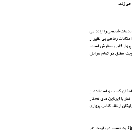
می زند.
خدمات شخصی را ارائه می
کانات رفاهی بی نظیر از
 پرواز قابل سفارش است.
یت مطلق در تمام مراحل
ن شرکت امکان کسب و استفاده از
یمایی قطر یا ایرلاین های همکار
های رایگان ارتقاء کلاس پروازی
Privilege Club دارای سطوح مختلف عضویت (مانند Ruby Sapphire Emerald) است که با کسب Qpoints به دست می آیند. هر