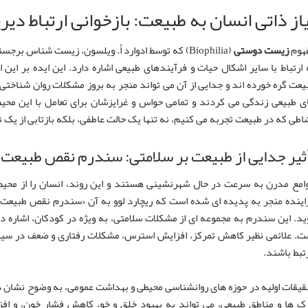
از ذاتی انسان به طبیعت: بازخوانی ارتباط دیرینه (hilia
هوم
زیست دوستی
(Biophilia) که توسط ادوارد اُ. ویلسون، زیست شناس ب
 ارتباط با سایر اشکال حیات و فرآیندهای طبیعی اشاره دارد. این ایده بر این 
یعت گره خورده اند و جدایی از آن می تواند منجر به بروز مشکلات روان شناختی
ی طبیعی زندگی می کردند و تمامی حواس و غرایزشان برای تعامل با این محی
اطی که در طبیعت تجربه می کنیم، نه تنها یک حالت عاطفی، بلکه بازتابی از یک ن
ثیر جدایی از طبیعت بر سلامتی: سندرم نقص طبیعت
امع مدرن به سرعت در حال شهرنشینی هستند و این روند، انسان را از محیط
ید. این سندرم به مجموعه ای از مشکلات سلامتی، به ویژه در کودکان، اشاره دار
ت. علائمی نظیر کاهش تمرکز، افزایش استرس، مشکلات رفتاری و ضعف در سیست
تبط باشند.
قیقات اولیه در حوزه های روانشناسی محیطی و بهداشت عمومی، به وضوح نشان د
رک ها و مناطق طبیعی، می تواند به بهبود خلق و خو، کاهش فشار خون، و ا