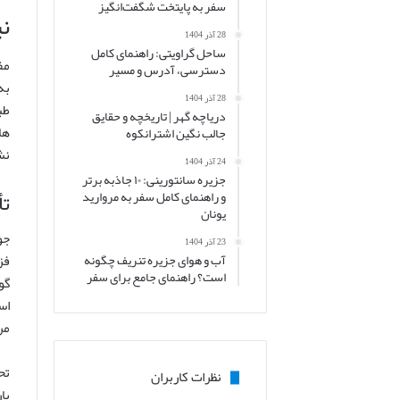
سفر به پایتخت شگفت‌انگیز
نی
28 آذر 1404
ساحل گراویتی: راهنمای کامل
مف
دسترسی، آدرس و مسیر
به
28 آذر 1404
طب
دریاچه گهر | تاریخچه و حقایق
ها
جالب نگین اشترانکوه
نش
24 آذر 1404
جزیره سانتورینی: ۱۰ جاذبه برتر
تأ
و راهنمای کامل سفر به مروارید
یونان
جو
23 آذر 1404
آب و هوای جزیره تنریف چگونه
است؟ راهنمای جامع برای سفر
گو
اس
مر
تح
نظرات کاربران
پا