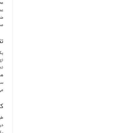
مح
عم
ضر
مش
تق
یک
سل
می ت
کم
طب
در
یک