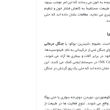
تیجه به خون می رساند که این امر موجب بهبود
یعت، مستقیماً به کاهش فشار خون و تنظیم
ی می نماید. مطالعات نشان داده اند که حتی
شد.
ا
 است. مفهوم «شینرین-یوکو» یا
جنگل درمانی
تنفس هوای جنگل غنی از ترکیباتی به نام «فیتونسیدها»
از خود در برابر آفات و بیماری ها آزاد می شوند،
هنگام استنشاق توسط انسان، به افزایش فعالیت سلول های کشنده طبیعی (NK Cells) در سیستم ایمنی کمک می کنند. این
 نشان داده اند که حتی یک روز گردش در جنگل
کوهنوردی، دویدن، دوچرخه سواری یا حتی یوگا
اقع می شوند. تنوع فعالیت ها در طبیعت از
وزاندن کالری بیشتر، تقویت عضلات مختلف بدن