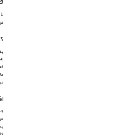
ف
تأ
فر
ک
یک
طب
فع
ما
در
اف
جد
به
خارج از چارچ