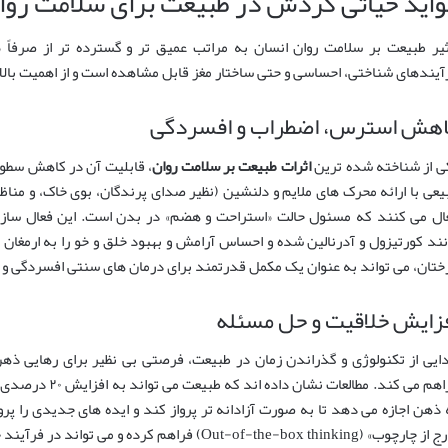
واید حیاتی گردش در طبیعت برای سلامت روا
ثیر طبیعت بر سلامت روان انسان به مراتب عمیق تر و گسترده تر از صرفاً
آیندهای شناختی، احساسی و حتی ساختار مغز قابل مشاهده است و از اهمیت بالا
اهش استرس، اضطراب و افسردگی
ی از شناخته شده ترین
اثرات طبیعت بر سلامت روان
، قابلیت آن در کاهش سطو
یعی با ارائه محرک های ملایم و دلنشین (نظیر صدای پرندگان، بوی خاک، و من
ال می کنند که مسئول حالت «استراحت و هضم» در بدن است. این فعال سا
نند کورتیزول و آدرنالین شده و احساس آرامش و بهبود خلق و خو را به ارمغان م
ختان، می تواند به عنوان یک مکمل قدرتمند برای درمان های سنتی افسردگی و 
زایش خلاقیت و حل مسئله
ایی از تکنولوژی و گذراندن زمان در طبیعت، فرصتی بی نظیر برای رهایی ذهن
فراهم می کند. مطال
 ذهن اجازه می دهد تا به صورت آزادانه تر پرواز کند و ایده های جدیدی را پ
وب» (Out-of-the-box thinking) فراهم کرده و می تواند در فرآیند حل مسائل پیچیده یاری رسان باشد.