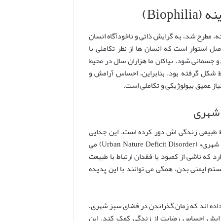
Biop)
رجسته، مطرح شد، به گرایش ذاتی و ناخودآگاه انسان
اصل استوار است که انسان ها از نظر تکاملی با
 و جسمانی شود. نیاکان ما هزاران سال در محیط
ط شکل گرفته بود. بنابراین، احساس آرامش و
یاز عمیق بیولوژیکی و تکاملی است.
 شهری
 طبیعی زندگی اش دور کرده است. این جدایی
فزاینده منجر به پدیده ای شده است که ریچارد لوو به آن «سندرم نقص طبیعت شهری» (Urban Nature Deficit Disorder) می
د که ناشی از کمبود یا فقدان ارتباط با طبیعت
م ایمنی بدن، همگی می توانند با این پدیده
اده اند که زمان گذراندن در فضای سبز شهری،
فزایش احساس رضایت از زندگی کمک کند. این