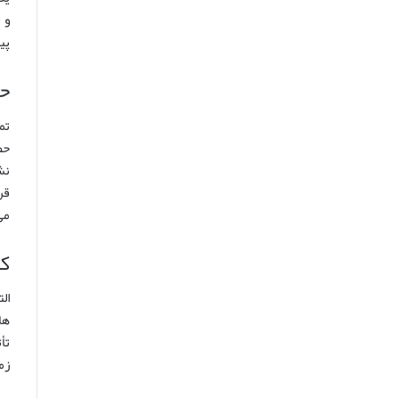
و 
پی
حف
تم
حض
نش
قر
می
کا
ال
ها
تأ
زم