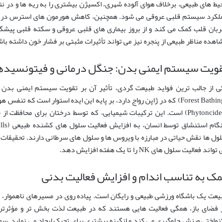
یط های طبیعی، برخلاف هوای آلوده شهری، اکسیژن بیشتری را به ریه ها و در ن
لکرد سیستم قلبی عروقی می شود. همچنین، کاهش هورمون های استرس در طب
بان قلب کمک می کند و از بروز بیماری های قلبی عروقی و سکته قلبی پیشگیر
اهده مناظر طبیعی از پنجره نیز می تواند تأثیرات مثبتی بر فشار خون داشته با
ویت سیستم ایمنی بدن: جنگل درمانی و فیتونسیده
ی از جالب ترین فواید طبیعت گردی، تأثیر آن بر تقویت سیستم ایمنی بدن
(Forest Bathing) که در ژاپن رواج دارد، بر پایه این ایده استوار است که 
(Phytoncides) است. این ترکیبات شیمیایی، که توسط درختان برای محافظت 
ول ها نقش حیاتی در مبارزه با ویروس ها و سلول های سرطانی دارند. تحقیقات
واند فعالیت سلول های NK را تا یک هفته افزایش دهد.
ک به تناسب اندام و افزایش فعالیت بدنی
یعت یک باشگاه ورزشی طبیعی و رایگان است. پیاده روی در مسیرهای ناهموار، 
 فضای باز، همگی فعالیت هایی هستند که در طبیعت لذت بخش تر و مؤثرتر و
نواختی ورزش جلوگیری می کند و انگیزه بیشتری برای تحرک ایجاد می نماید. س