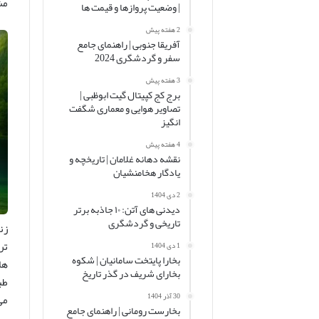
مش
| وضعیت پروازها و قیمت ها
2 هفته پیش
آفریقا جنوبی | راهنمای جامع
سفر و گردشگری 2024
3 هفته پیش
برج کج کپیتال گیت ابوظبی |
تصاویر هوایی و معماری شگفت
انگیز
4 هفته پیش
نقشه دهانه غلامان | تاریخچه و
یادگار هخامنشیان
2 دی 1404
دیدنی های آتن: ۱۰ جاذبه برتر
تاریخی و گردشگری
زن
تر
1 دی 1404
بخارا پایتخت سامانیان | شکوه
ها
بخارای شریف در گذر تاریخ
طب
می
30 آذر 1404
بخارست رومانی | راهنمای جامع