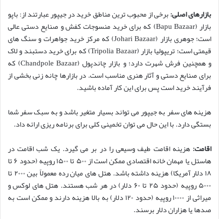
بازارهای اصلی:
برخی از محبوب ترین مناطق خرید در جیپور عبارتند از: باپو
بازار (Bapu Bazaar) که برای خرید منسوجات کفش و صنایع دستی عالی
است؛ جوهری بازار (Johari Bazaar) که مرکز خرید جواهرات و سنگ های
قیمتی است؛ تریپولیا بازار (Tripolia Bazaar) که برای خرید دستبند و لاک
و همچنین فرش شهرت دارد؛ و بازار چاندپول (Chandpole Bazaar) که
برای صنایع دستی و آثار هنری مناسب است. در بازارها چانه زنی بخشی از
فرآیند خرید است پس برای این کار آماده باشید.
هزینه های سفر به جیپور می تواند بسیار متغیر باشد و به سبک سفر شما
بستگی دارد. با این حال می توان تخمینی کلی برای برنامه ریزی ارائه داد.
اقامت:
هزینه اقامت طیف وسیعی را در بر می گیرد. یک شب اقامت در
هاستل یا مهمان خانه اقتصادی ممکن است از ۵۰۰ تا ۱۵۰۰ روپیه (حدود ۶ تا
۱۸ دلار آمریکا) هزینه داشته باشد. هتل های میان رده معمولاً بین ۲۰۰۰ تا
۵۰۰۰ روپیه (حدود ۲۵ تا ۶۰ دلار) در هر شب هستند. هتل های لوکس و
میراثی از ۱۰۰۰۰ روپیه (حدود ۱۲۰ دلار) به بالا هزینه دارند و ممکن است به
صدها یا هزاران دلار برسند.