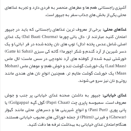
آشپزی راجستانی طعم ها و عطرهای منحصر به فردی دارد و تجربه غذاهای
محلی یکی از بخش های جذاب سفر به جیپور است.
غذاهای محلی:
برخی از معروف ترین غذاهای راجستانی که باید در جیپور
امتحان کنید عبارتند از: دال باتی چورما (Dal Baati Churma) یک غذای
اصلی شامل عدس پخته (دال) توپ های نان پخته شده در فر (باتی) و یک
دسر شیرین از آرد گندم و شکر (چورما)؛ گاته کی سبزی (Gatte ki Sabzi)
خورشتی تهیه شده از کوفته های آرد نخودچی در سس ماست؛ لال ماس
(Laal Maas) یک خورشت گوشت تند و خوش طعم؛ و موهان ماس (Mohan
Maas) یک خورشت گوشت ملایم تر. همچنین انواع نان های هندی مانند
روتی و نان نیز سرو می شوند.
غذای خیابانی:
جیپور به داشتن صحنه غذای خیابانی پر جنب و جوش
معروف است. سمبوسه پاپری چت (Papri Chaat) گول گپه (Golgappa) یا
پانی پوری (Pani Puri) و انواع شیرینی ها و دسرهای محلی مانند گهوار
(Ghewar) و فیرنی (Phirni) از جمله خوراکی های محبوب خیابانی هستند.
هنگام امتحان غذای خیابانی به بهداشت غرفه ها دقت کنید.