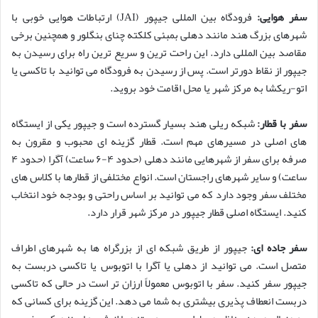
سفر هوایی:
فرودگاه بین المللی جیپور (JAI) ارتباطات هوایی خوبی با
شهرهای بزرگ هند مانند دهلی بمبئی کلکته چنای بنگلور و همچنین برخی
مقاصد بین المللی دارد. این راحت ترین و سریع ترین راه برای رسیدن به
جیپور از نقاط دورتر است. پس از رسیدن به فرودگاه می توانید با تاکسی یا
اتو-ریکشا به مرکز شهر یا محل اقامت خود بروید.
سفر با قطار:
شبکه ریلی هند بسیار گسترده است و جیپور یکی از ایستگاه
های اصلی در مسیرهای مهم است. قطار گزینه ای محبوب و مقرون به
صرفه برای سفر از شهرهایی مانند دهلی (حدود ۴-۶ ساعت) آگرا (حدود ۴
ساعت) و سایر شهرهای راجستان است. انواع مختلفی از قطارها با کلاس های
مختلف سفر وجود دارد که می توانید بر اساس راحتی و بودجه خود انتخاب
کنید. ایستگاه اصلی قطار جیپور در مرکز شهر قرار دارد.
سفر جاده ای:
جیپور از طریق شبکه ای از بزرگراه ها به شهرهای اطراف
متصل است. می توانید از دهلی یا آگرا با اتوبوس یا تاکسی دربست به
جیپور سفر کنید. سفر با اتوبوس معمولاً ارزان تر است در حالی که تاکسی
دربست انعطاف پذیری بیشتری به شما می دهد. این گزینه برای کسانی که