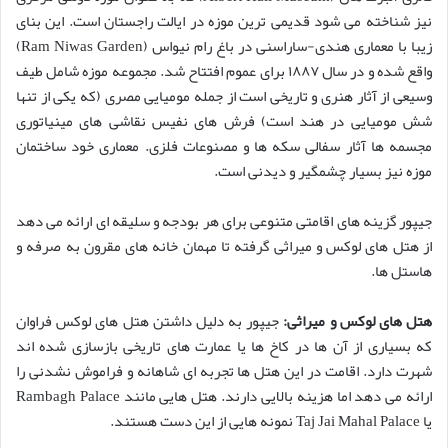
نیز شناخته می شود قدیمی ترین موزه در ایالت راجستان است. این بنای
زیبا با معماری هندی-ساراسنی در باغ رام نیواس (Ram Niwas Garden)
واقع شده و در سال ۱۸۸۷ برای عموم افتتاح شد. مجموعه موزه شامل طیف
وسیعی از آثار هنری و تاریخی است از جمله مومیایی مصری (که یکی از تنها
شش مومیایی در هند است) فرش های نفیس نقاشی های مینیاتوری
مجسمه ها آثار سفالی سکه ها و مصنوعات فلزی. معماری خود ساختمان
موزه نیز بسیار چشمگیر و دیدنی است.
جیپور گزینه های اقامتی متنوعی برای هر بودجه و سلیقه ای ارائه می دهد
از هتل های لوکس و میراثی گرفته تا مهمان خانه های مقرون به صرفه و
هاستل ها.
هتل های لوکس و میراثی:
جیپور به دلیل داشتن هتل های لوکس فراوان
که بسیاری از آن ها در کاخ ها یا عمارت های تاریخی بازسازی شده اند
شهرت دارد. اقامت در این هتل ها تجربه ای شاهانه و فراموش نشدنی را
ارائه می دهد اما هزینه بالایی دارند. هتل هایی مانند Rambagh Palace
یا Taj Jai Mahal Palace نمونه هایی از این دست هستند.