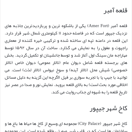
قلعه آمبر
قلعه آمبر (Amer Fort) یکی از باشکوه ترین و پربازدیدترین جاذبه های
نزدیک جیپور است که در فاصله حدود ۱۱ کیلومتری شمال شهر قرار دارد.
این قلعه در دامنه تپه ای ساخته شده و ترکیبی خیره کننده از معماری
راجپوت و مغول را به نمایش می گذارد. ساخت آن در سال ۱۵۹۲ توسط
مهاراجه مان سینگ اول آغاز شد و توسط جانشینان او تکمیل گردید. بخش
های برجسته قلعه شامل دیوان عام (تالار عمومی) دیوان خاص (تالار
خصوصی) شیش محل (تالار آینه) و سوخ نیواس (تالار لذت) است. می
توانید با جیپ یا با تجربه سواری بر فیل (اگرچه این گزینه به دلیل مسائل
اخلاقی مورد بحث است) به بالای قلعه بروید. نمایش نور و صدا در عصر نیز
تاریخ قلعه را به شیوه ای جذاب روایت می کند.
کاخ شهر جیپور
کاخ شهر جیپور (City Palace) مجموعه ای وسیع از کاخ ها حیاط ها باغ ها و
ساختمان ها است که در قلب شهر صورتی واقع شده است. این مجموعه