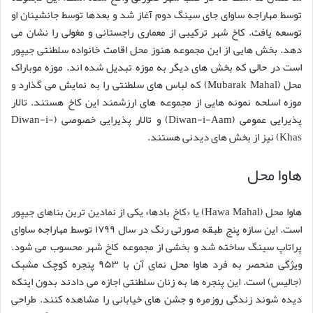
توسط مهاراجه ساوای جای سینگ دوم آغاز شد و بعدها توسط جانشینان او
توسعه یافت. کاخ شهر ترکیبی از معماری راجستانی و مغولی را نشان می
دهد. بخش هایی از این مجموعه هنوز محل اقامت خانواده سلطنتی جیپور
است در حالی که بخش های دیگر به موزه تبدیل شده اند. موزه موباراک
محل (Mubarak Mahal) که لباس های سلطنتی را به نمایش می گذارد و
موزه اسلحه نمونه هایی از مجموعه های ارزشمند این کاخ هستند. تالار
پذیرایی عمومی (Diwan-i-Aam) و تالار پذیرایی خصوصی (Diwan-i-
Khas) نیز از بخش های دیدنی هستند.
هاوا محل
هاوا محل (Hawa Mahal) یا «کاخ بادها» یکی از نمادین ترین بناهای جیپور
است. این سازه پنج طبقه صورتی رنگ در سال ۱۷۹۹ توسط مهاراجه ساوای
پراتاپ سینگ ساخته شد و بخشی از مجموعه کاخ شهر محسوب می شود.
ویژگی منحصر به فرد هاوا محل نمای آن با ۹۵۳ پنجره کوچک مشبک
(جالیس) است. این پنجره ها به زنان سلطنتی اجازه می دادند بدون اینکه
دیده شوند زندگی روزمره و جشن های خیابانی را مشاهده کنند. طراحی