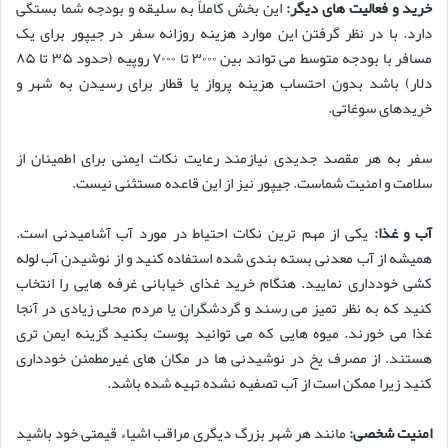
خرید و فعالیت های دیگر:
این بخش کاملاً به سلیقه و بودجه شما بستگی
دارد. با در نظر گرفتن این موارد هزینه روزانه سفر در جیپور برای یک
مسافر با بودجه متوسط می تواند بین ۳۰۰۰ تا ۷۰۰۰ روپیه (حدود ۳۵ تا ۸۵
دلار) باشد بدون احتساب هزینه پرواز یا قطار برای رسیدن به شهر و
خریدهای سوغاتی.
سفر به هر مقصد جدیدی نیازمند رعایت نکات ایمنی برای اطمینان از
سلامت و امنیت شماست. جیپور نیز از این قاعده مستثنی نیست.
آب و غذا:
یکی از مهم ترین نکات احتیاط در مورد آب آشامیدنی است.
همیشه از آب معدنی بسته بندی شده استفاده کنید و از نوشیدن آب لوله
کشی خودداری نمایید. هنگام خرید غذای خیابانی غرفه هایی را انتخاب
کنید که به نظر تمیز می رسند و گردشگران یا مردم محلی زیادی در آنجا
غذا می خورند. میوه هایی که می توانید پوست بکنید گزینه ایمن تری
هستند. از مصرف یخ در نوشیدنی ها در مکان های غیرمطمئن خودداری
کنید زیرا ممکن است از آب تصفیه نشده تهیه شده باشد.
امنیت شخصی:
مانند هر شهر بزرگ دیگری مراقب اشیاء قیمتی خود باشید