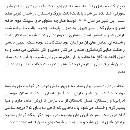
جیپور که به دلیل رنگ غالب ساختمان های بخش قدیمی شهر به نام «شهر
صورتی» شناخته می شود پایتخت ایالت بزرگ راجستان در شمال غربی هند
است. این شهر در سال ۱۷۲۷ توسط مهاراجه ساوای جای سینگ دوم حاکم
آمبر و بنیان گذار شهر جیپور به عنوان پایتخت جدید ایالت بنا نهاده شد.
طراحی شهر بر اساس اصول معماری و نجوم ودایی انجام شده و ساختار منظم
و شبکه ای خیابان های آن در زمان خود پیشگامانه بوده است. جیپور بخشی
از مثلث طلایی گردشگری هند را در کنار دهلی و آگرا تشکیل می دهد و به
دلیل قلعه ها کاخ ها معابد و بازارهای سنتی اش شهرت جهانی دارد. سفر
به این شهر ترکیبی از تاریخ فرهنگ هنر و تجربیات جذاب محلی را ارائه می
دهد.
انتخاب زمان مناسب برای سفر به جیپور نقش مهمی در کیفیت تجربه شما
خواهد داشت. این شهر دارای سه فصل اصلی است: تابستان موسمی
(بارانی) و زمستان. فصل تابستان از ماه مارس تا ژوئن ادامه دارد و هوا
بسیار گرم و خشک می شود با دماهایی که گاهی به بالای ۴۵ درجه سانتی
گراد می رسد. سفر در این زمان توصیه نمی شود مگر اینکه گرمای شدید
برایتان قابل تحمل باشد و بخواهید از قیمت های پایین تر استفاده کنید.