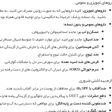
روهای تجویزی و عمومی
داروهای تجویزی:
کلیه داروهایی که به صورت روتین مصرف می کنید، به مقدا
باشید. یک نسخه پزشک (ترجیحاً به انگلیسی) برای توجیه قانونی همراه بود
داروهای عمومی و بدون نسخه:
مسکن و تب بر:
مانند استامینوفن یا ایبوپروفن.
ضد اسهال:
مانند لوپرامید (برای موارد خفیف تا متوسط اسهال مسافرتی
آنتی هیستامین:
برای واکنش های آلرژیک یا خارش ناشی از گزیدگی حش
ضد تهوع:
برای کنترل حالت تهوع و استفراغ.
قرص های ضد اسید معده:
برای سوزش سر دل یا مشکلات گوارشی.
سرم خوراکی (ORS):
برای جبران آب و الکترولیت های از دست رفته در
ازم بهداشتی ضروری
ضدآفتاب با SPF بالا:
برای محافظت از پوست در برابر آفتاب شدید هند.
دافع حشرات:
حاوی DEET یا پیکاریدین برای جلوگیری از گزیدگی پشه ها و سایر حشرات.
ضدعفونی کننده دست بر پایه الکل:
برای مواقعی که دسترسی به آب و صابو
صابون گوگرد:
برای خارش و بثورات پوستی.