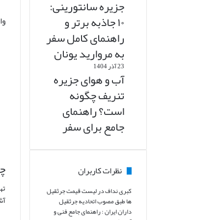
جزیره سانتورینی:
۱۰ جاذبه برتر و
وا
راهنمای کامل سفر
به مروارید یونان
23 آذر 1404
آب و هوای جزیره
تنریف چگونه
است؟ راهنمای
جامع برای سفر
چم
نظرات کاربران
ته
کبری نداف
در
لیست قیمت جرثقیل
آش
ها طبق مصوب اتحادیه جرثقیل
داران ایران : راهنمای جامع فنی و