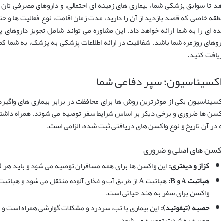
د تا سوابق پزشکی شما، بیماری های زمینه ای احتمالی، و داروهای مصرفی تان 
طقه خاصی که قصد بازدید از آن را دارید، مدت زمان اقامت، نوع فعالیت ها 
ه ای را به شما ارائه خواهد داد. این مشاوره می تواند شامل تجویز داروهای پ
روهای روزمره شما باشد. شفافیت در ارائه اطلاعات پزشکی به پزشک، به شما کمک
یافت کنید.
کسیناسیون؛ سپر دفاعی شما
کسیناسیون یکی از موثرترین روش ها برای محافظت در برابر بیماری های واگیر
کسن ها ضروری و برخی دیگر بر اساس شرایط سفر توصیه می شوند. همراه داشتن
 در آن تاریخ و نوع واکسن های دریافتی ثبت شده، الزامی است.
کسن های اصلی و ضروری
کزاز و دیفتری:
این واکسن ها برای همه مسافران توصیه می شود و باید هر 10 سال یک بار تجدید شوند.
هپاتیت A و B:
واکسن برای سفر به هند حیاتی است.
حصبه (تیفوئید):
این بیماری با تب، سردرد و مشکلات گوارشی همراه است و ا
حصبه به شدت توصیه می شود.