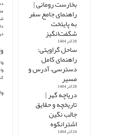
بخارست رومانی |
ده
من
راهنمای جامع سفر
شد
به پایتخت
دا
شگفت‌انگیز
در
28 آذر 1404
ساحل گراویتی:
وا
راهنمای کامل
وا
دسترسی، آدرس و
وا
مسیر
که
28 آذر 1404
وا
دریاچه گهر |
تاریخچه و حقایق
جالب نگین
اشترانکوه
24 آذر 1404