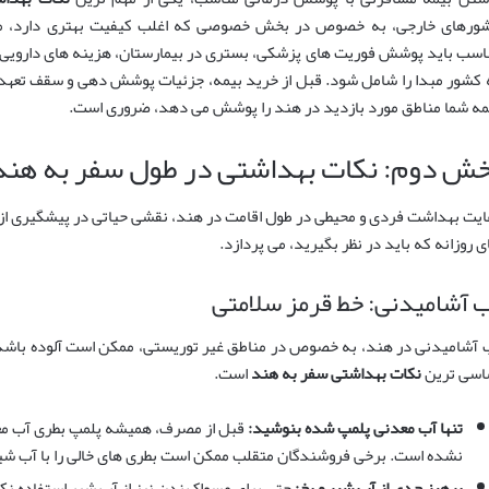
ورهای خارجی، به خصوص در بخش خصوصی که اغلب کیفیت بهتری دارد، می تو
اسب باید پوشش فوریت های پزشکی، بستری در بیمارستان، هزینه های دارویی 
 کشور مبدا را شامل شود. قبل از خرید بیمه، جزئیات پوشش دهی و سقف تعهدات 
مه شما مناطق مورد بازدید در هند را پوشش می دهد، ضروری است.
خش دوم: نکات بهداشتی در طول سفر به هند 
ایت بهداشت فردی و محیطی در طول اقامت در هند، نقشی حیاتی در پیشگیری از ب
ی روزانه که باید در نظر بگیرید، می پردازد.
 آشامیدنی: خط قرمز سلامتی
 آشامیدنی در هند، به خصوص در مناطق غیر توریستی، ممکن است آلوده باشد. 
اسی ترین
نکات بهداشتی سفر به هند
است.
تنها آب معدنی پلمپ شده بنوشید:
قبل از مصرف، همیشه پلمپ بطری آب معدن
نشده است. برخی فروشندگان متقلب ممکن است بطری های خالی را با آب شیر
پرهیز جدی از آب شیر و یخ:
حتی برای مسواک زدن نیز از آب شیر استفاده ن