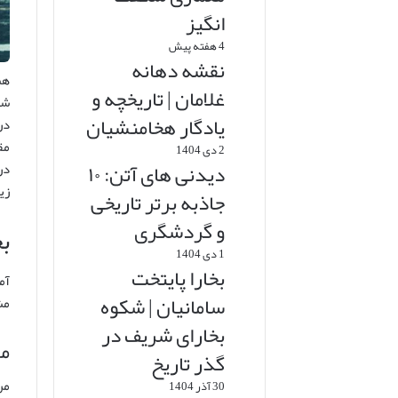
انگیز
4 هفته پیش
نقشه دهانه
هن
غلامان | تاریخچه و
شم
یادگار هخامنشیان
در
مق
2 دی 1404
دیدنی های آتن: ۱۰
در
زی
جاذبه برتر تاریخی
و گردشگری
ب
1 دی 1404
بخارا پایتخت
آم
سامانیان | شکوه
مش
بخارای شریف در
م
گذر تاریخ
30 آذر 1404