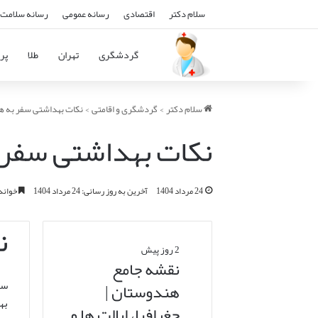
سلام دکتر
اقتصادی
رسانه عمومی
رسانه سلامت 
گردشگری
تهران
طلا
پرو
سلام دکتر
>
گردشگری و اقامتی
>
نکات بهداشتی سفر به هن
نکات بهداشتی سفر ب
24 مرداد 1404
آخرین به روز رسانی: 24 مرداد 1404
خواندن این 
ن
2 روز پیش
نقشه جامع
سف
هندوستان |
به
جغرافیا، ایالت ها و