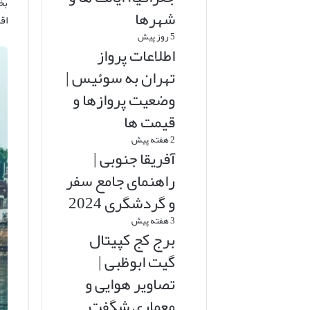
بخ
شهرها
اق
5 روز پیش
اطلاعات پرواز
تهران به سوئیس |
وضعیت پروازها و
قیمت ها
2 هفته پیش
آفریقا جنوبی |
راهنمای جامع سفر
و گردشگری 2024
3 هفته پیش
برج کج کپیتال
گیت ابوظبی |
تصاویر هوایی و
معماری شگفت