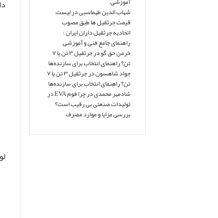
آموزشی
دا
شهاب الدین طهماسبی
در
لیست
قیمت جرثقیل ها طبق مصوب
اتحادیه جرثقیل داران ایران :
راهنمای جامع فنی و آموزشی
خرمن حق گو
در
جرثقیل ۳ تن یا ۷
تن؟ راهنمای انتخاب برای سازنده‌ها
جواد شاهسون
در
جرثقیل ۳ تن یا ۷
تن؟ راهنمای انتخاب برای سازنده‌ها
شادمهر محمدی
در
چرا فوم EVA در
تولیدات صنعتی بی رقیب است؟
بررسی مزایا و موارد مصرف
لو