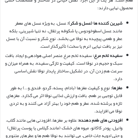
محصول نهایی دارند:
شیرین کننده ها (عسل و شکر):
عسل، به ویژه عسل های معطر
مانند عسل اسطوخودوس یا شکوفه پرتقال، نه تنها شیرینی، بلکه
عطر و طعمی پیچیده به نوقا می بخشد. نوع شکر و نسبت آن با عسل
نیز بر بافت نهایی (نرم یا سخت) تأثیرگذار است.
سفیده تخم مرغ:
سفیده تخم مرغ عنصر اصلی هوادهی و ایجاد بافت
سبک و حجیم در نوقا است. کیفیت و تازگی سفیده، به همراه میزان و
سرعت هم زدن آن، در تشکیل ساختار پایدار نوقا نقش اساسی
دارد.
مغزها:
نوع و کیفیت مغزها (بادام، پسته، گردو، فندق و…) به طور
قابل توجهی بر طعم، بافت و ارزش غذایی نوقا اثر می گذارد. مغزهای
تازه و برشته شده، عطر و طعم خود را بهتر آزاد می کنند و به تردی
نوقا می افزایند.
افزودنی های طعم دهنده:
علاوه بر مغزها، افزودنی هایی مانند گلاب،
وانیل، پودر کاکائو، میوه های خشک (مانند گیلاس یا پوست پرتقال)
و حتی ادویه جات خاص، می توانند به نوقا طعم ها و عطرهای متنوع و