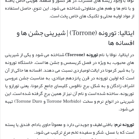
نوقا با وجود ریشه های مشترک، در هر کشور و منطقه، هویتی خاص یافته
و با نام ها و طعم های متفاوتی شناخته می شود. این تنوع، حاصل استفاده
از مواد اولیه محلی و تکنیک های خاص پخت است.
ایتالیا: تورونه (Torrone) | شیرینی جشن ها و
افسانه ها
در ایتالیا، نوقا با نام
تورونه (Torrone)
شناخته می شود و یکی از شیرینی
های محبوب، به ویژه در فصل کریسمس و جشن ها است. خاستگاه تورونه
را به شهر کرمونا در ایالت لومباردی نسبت می دهند. افسانه ها حاکی از آن
است که اولین تورونه در قرن پانزدهم میلادی، به مناسبت جشن عروسی
اشراف زادگان و به شکل برج ناقوس کلیسای جامع کرمونا، یعنی تورازو یا
توریونه، ساخته شده است و نام آن نیز از همین برج گرفته شده است. این
شیرینی در انواع نرم و سخت (Torrone Morbido و Torrone Duro) تهیه
می شود.
تورونه نرم:
بافتی لطیف و جویدنی دارد و معمولاً حاوی بادام، فندق یا پسته
است که با عسل، شکر و سفیده تخم مرغ ترکیب می شود.