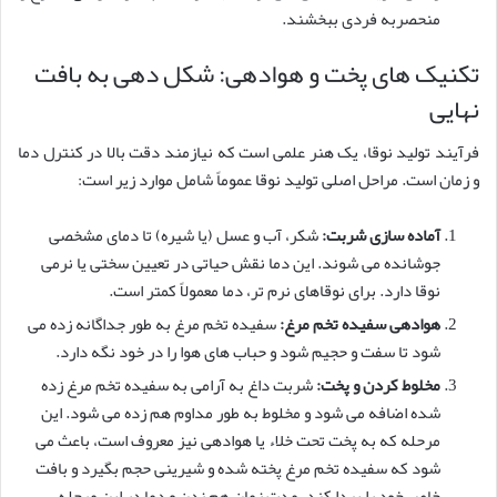
منحصربه فردی ببخشند.
تکنیک های پخت و هوادهی: شکل دهی به بافت
نهایی
فرآیند تولید نوقا، یک هنر علمی است که نیازمند دقت بالا در کنترل دما
و زمان است. مراحل اصلی تولید نوقا عموماً شامل موارد زیر است:
آماده سازی شربت:
شکر، آب و عسل (یا شیره) تا دمای مشخصی
جوشانده می شوند. این دما نقش حیاتی در تعیین سختی یا نرمی
نوقا دارد. برای نوقاهای نرم تر، دما معمولاً کمتر است.
هوادهی سفیده تخم مرغ:
سفیده تخم مرغ به طور جداگانه زده می
شود تا سفت و حجیم شود و حباب های هوا را در خود نگه دارد.
مخلوط کردن و پخت:
شربت داغ به آرامی به سفیده تخم مرغ زده
شده اضافه می شود و مخلوط به طور مداوم هم زده می شود. این
مرحله که به پخت تحت خلاء یا هوادهی نیز معروف است، باعث می
شود که سفیده تخم مرغ پخته شده و شیرینی حجم بگیرد و بافت
خاص خود را پیدا کند. مدت زمان هم زدن و دما در این مرحله،