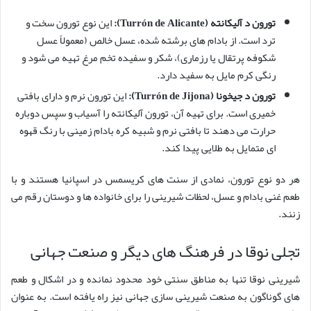
تورون د آلیکانته (Turrón de Alicante):
این نوع تورون سخت و
ترد است. از بادام های برشته شده، عسل خالص (معمولاً عسل
شکوفه پرتقال یا رزماری)، شکر و سفیده تخم مرغ تهیه می شود و
رنگی کرم مایل به سفید دارد.
تورون د جیخونا (Turrón de Jijona):
این تورون نرم و دارای بافتی
خمیری است. برای تهیه آن، تورون آلیکانته را آسیاب و سپس دوباره
حرارت می دهند تا بافتی نرم و شبیه کره بادام زمینی با رنگ قهوه
ای متمایل به طلایی پیدا کند.
هر دو نوع تورون، نمادی از سنت های کریسمس در اسپانیا هستند و با
طعم غنی بادام و عسل، لحظات شیرینی را برای خانواده ها و دوستان رقم می
زنند.
تجلی نوقا در فرهنگ های دیگر و صنعت جهانی
شیرینی نوقا تنها به مناطق سنتی خود محدود نمانده و در اشکال و طعم
های گوناگون به صنعت شیرینی سازی جهانی نیز راه یافته است. به عنوان