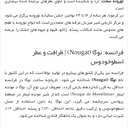
تورونه سخت:
ترد و شکننده است و حاوی مغزهای برشته شده بیشتری
است.
در کرمونا، هر ساله از ۱۶ تا ۲۴ نوامبر، جشن سالیانه تورونه برگزار می شود
و مرکز تاریخی شهر میزبان غرفه های متعددی است که انواع تورونه با طعم
های متنوعی مانند شکلات، پسته، ژلاتو، قهوه و میوه های خشک را عرضه
می کنند.
فرانسه: نوگا (Nougat) | ظرافت و عطر
اسطوخودوس
فرانسه نیز یکی از کشورهای پیشرو در تولید نوقا است که در این کشور با
نام
نوگا (Nougat)
شناخته می شود. تاریخچه ساخت نوگا در فرانسه
حداقل به قرن شانزدهم بازمی گردد. معروف ترین نوع آن، نوگا د مونته
لیمار (Nougat de Montélimar) است که از شهر مونته لیمار در منطقه
پروانس سرچشمه می گیرد. این نوگا به دلیل استفاده از عسل
اسطوخودوس و ترکیب دقیق بادام (حداقل ۳۰٪) و پسته (حداقل ۲٪)،
شهرت جهانی دارد و به عنوان یک شاهکار قنادی شناخته می شود.