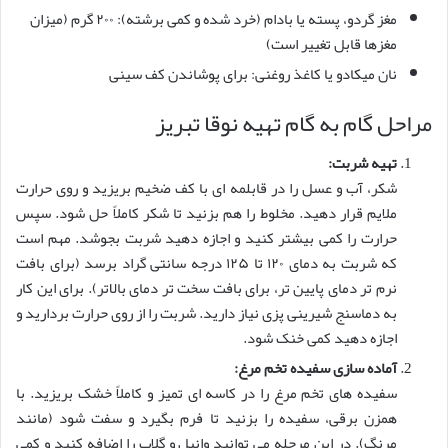
مغز گردو، پسته یا بادام (خرد شده و کمی برشته): ۲۰۰ گرم (میزان
مغزها قابل تغییر است)
نان میکادو یا کاغذ روغنی: برای پوشاندن کف سینی
مراحل گام به گام تهیه نوقا تبریز
تهیه شربت:
شکر، آب و عسل را در قابلمه ای با کف ضخیم بریزید و روی حرارت
ملایم قرار دهید. مخلوط را هم بزنید تا شکر کاملاً حل شود. سپس
حرارت را کمی بیشتر کنید و اجازه دهید شربت بجوشد. مهم است
که شربت به دمای ۱۲۰ تا ۱۲۵ درجه سانتی گراد برسد (برای بافت
نرم تر دمای پایین تر، برای بافت سخت تر دمای بالاتر). برای این کار
به دماسنج شیرینی پزی نیاز دارید. شربت را از روی حرارت بردارید و
اجازه دهید کمی خنک شود.
آماده سازی سفیده تخم مرغ:
سفیده های تخم مرغ را در کاسه ای تمیز و کاملاً خشک بریزید. با
همزن برقی، سفیده را بزنید تا فرم بگیرد و سفت شود (مانند
مرنگ). در این مرحله می توانید وانیل و گلاب را اضافه کنید و کمی