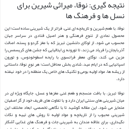
نتیجه گیری: نوقا، میراثی شیرین برای
نسل ها و فرهنگ ها
نوقا، با طعم شیرین و تاریخچه ای غنی، فراتر از یک شیرینی ساده است؛ این
محصول نمادی از تنوع فرهنگی و هنر اصیل قنادی در سراسر جهان
محسوب می شود. از لوکای دلنشین تبریز که با مغز گردو و پسته، اصالت
آذربایجان را فریاد می زند، تا تورونه ی ایتالیایی که جشن های کریسمس را
مزین می کند، نوگای معطر فرانسوی با رایحه اسطوخودوس، و تورون
اسپانیایی که در ایام عید، شادی بخش محافل است؛ هر نوع نوقا، داستانی
از ریشه ها، مواد اولیه بومی و تکنیک های خاص یک منطقه را در خود نهفته
دارد.
نوقا تبریز، با بافت منسجم و طعم غنی مغزها و عسل، جایگاه ویژه ای در
میان شیرینی های سنتی ایران دارد و با تفاوت های ظریف خود از گز اصفهان
متمایز می شود. این مقاله کوشید تا با نگاهی تخصصی، ابعاد مختلف این
شیرینی محبوب را از تاریخچه و مواد اولیه تا روش های تهیه و نکات
نگهداری، برای علاقه مندان به شیرینی جات و فرهنگ های غذایی آشکار