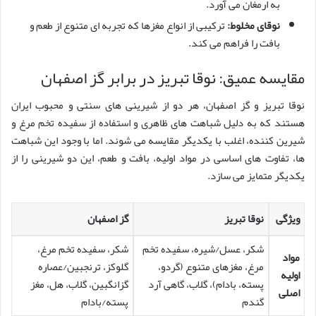
به ارمغان می آورد.
نوقای مخلوط:
ترکیبی از انواع مغزها که تجربه ای متنوع از طعم و
بافت را فراهم می کند.
مقایسه عمیق: نوقا تبریز در برابر گز اصفهان
نوقا تبریز و گز اصفهان، هر دو از شیرینی های سنتی و محبوب ایران
هستند که به دلیل شباهت های ظاهری و استفاده از سفیده تخم مرغ و
شیرین کننده، اغلب با یکدیگر مقایسه می شوند. اما با وجود این شباهت
ها، تفاوت های اساسی در مواد اولیه، بافت و طعم، این دو شیرینی را از
یکدیگر متمایز می سازد.
ویژگی
نوقا تبریز
گز اصفهان
شکر، عسل/شیره، سفیده تخم
شکر، سفیده تخم مرغ،
مواد
مرغ، مغزهای متنوع (گردو،
گلوکز، ترنجبین/عصاره
اولیه
پسته، بادام)، گلاب، گاهی آرد
گزانگبین، گلاب، هل، مغز
اصلی
گندم
پسته/بادام