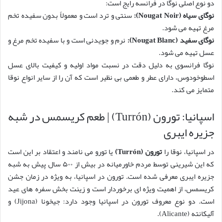
دو نوع اصلی نوگا در فرانسه رایج است:
نوگای سیاه (Nougat Noir):
سنتی و ترد است و معمولاً بدون سفیده تخم
مرغ تهیه می شود.
نوگای سفید (Nougat Blanc):
نرم و جویدنی است و با سفیده تخم مرغ و
عسل تهیه می شود.
نوگا فرانسوی به دلیل دقت در نسبت مواد اولیه و کیفیت بالای عسل
اسطوخودوس، دارای عطر و طعمی بی نظیر است که آن را از سایر انواع نوقا
متمایز می کند.
اسپانیا: تورون (Turrón) | طعم کریسمس در شبه
جزیره ایبری
در اسپانیا، نوقا را
تورون (Turrón)
یا تورو می نامند و اعتقاد بر این است
که این شیرینی توسط مردم خاورمیانه در بیش از ۵۰۰ سال پیش به شبه
جزیره ایبری معرفی شده است. تورون در اسپانیا، به ویژه در زمان جشن
کریسمس، از اهمیت ویژه ای برخوردار است و زینت بخش سفره های عید
است. دو نوع معروف تورون در اسپانیا وجود دارد: جیخونا (Jijona) و
آلیکانته (Alicante).