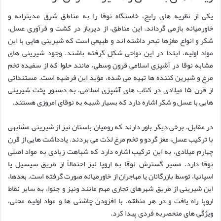
یکی از نظریه های رایج، خاستگاه نوقا را به مناطق شرق مدیترانه و
خاورمیانه بازمی گرداند. این مناطق، از دیرباز در کشت و فرآوری عسل،
شکر و انواع مغزها تبحر داشته اند و طبیعی است که شیرینی هایی با این
مواد اولیه، ابتدا در این نواحی شکل گرفته باشند. وجود شیرینی های
مشابه نوقا در آشپزی اسلامی قرون وسطی، مانند حلوا که از سفیده تخم
مرغ و شیرین کننده ها تهیه می شده، مؤید این فرضیه است. مستنداتی
از قرن ۱۵ میلادی در کتاب های آشپزی اسلامی، به دستور پخت شیرینی
هایی با عسل و شکر اشاره دارد که بسیار شبیه به نوقای امروزی هستند.
در مقابل، برخی دیگر باور دارند که رومیان باستان نیز از شیرینی مشابهی
با ترکیب عسل، مغز گردو و تخم مرغ لذت می بردند. یادداشت هایی از قرن
چهارم میلادی، به این ترکیب اشاره دارد که شباهت زیادی به مواد اصلی
نوقا دارد. مسیر گسترش نوقا به اروپا نیز احتمالاً از طریق سیسیل یا
اسپانیا، توسط بازرگانان یا مهاجران از خاورمیانه صورت گرفته است. بعدها،
این شیرینی از طریق شهرهای تجاری مهم مانند ونیز و جنوا، به سایر نقاط
اروپا راه یافت و در هر منطقه، با افزودن چاشنی ها و مواد اولیه محلی،
ویژگی های منحصربه فردی پیدا کرد.