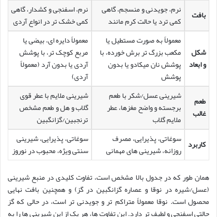
نرم، جویدنی و منسجم، گاهی
نرم، اسفنجی و کشدار، گاهی
بافت
کمی ترد یا حالت کرم مانند
کمی خشک تر در انواع آردی
معمولاً به صورت مستطیل یا
معمولاً دایره ای، بیضی یا
شکل
مکعب بزرگ تر برش خورده، با
مربع کوچک تر، با پوشش
و ابعاد
پوشش نان میکادو یا بدون
آردی یا بدون آرد (معمولاً
پوشش
آردی)
شیرینی عسل/شکر با طعم
شیرینی ملایم با عطر قوی
طعم
برجسته و واضح مغزها، عطر
گلاب و هل و طعم مشخص
غالب
ملایم گلاب
ترنجبین/گزانگبین
سوغاتی، پذیرایی، مصرف
سوغاتی، پذیرایی، شیرینی
کاربرد
روزانه، شیرینی های مهمانی
سنتی ویژه، محبوب در نوروز
همان طور که در جدول بالا مشخص است، تفاوت کلیدی در منبع شیرینی
(عسل/شیره در نوقا و عصاره گزانگبین در گز) و همچنین بافت نهایی
محصول است. نوقا معمولاً متراکم تر و جویدنی تر است، در حالی که گز
حالتی اسفنجی و لطیف تر دارد. این تفاوت ها، هر یک از این شیرینی ها را به