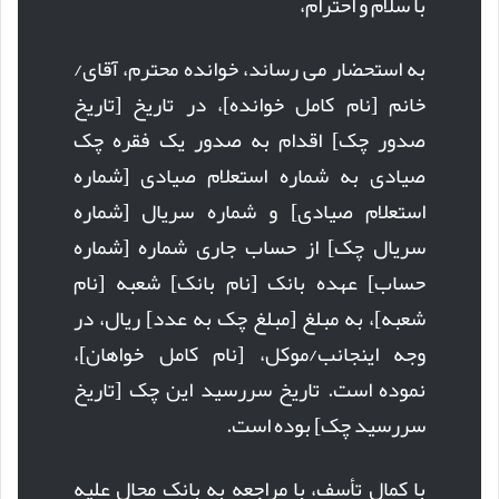
با سلام و احترام،
به استحضار می رساند، خوانده محترم، آقای/
خانم [نام کامل خوانده]، در تاریخ [تاریخ
صدور چک] اقدام به صدور یک فقره چک
صیادی به شماره استعلام صیادی [شماره
استعلام صیادی] و شماره سریال [شماره
سریال چک] از حساب جاری شماره [شماره
حساب] عهده بانک [نام بانک] شعبه [نام
شعبه]، به مبلغ [مبلغ چک به عدد] ریال، در
وجه اینجانب/موکل، [نام کامل خواهان]،
نموده است. تاریخ سررسید این چک [تاریخ
سررسید چک] بوده است.
با کمال تأسف، با مراجعه به بانک محال علیه