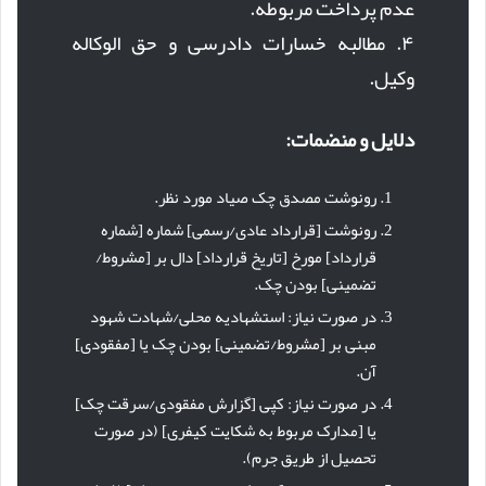
عدم پرداخت مربوطه.
۴. مطالبه خسارات دادرسی و حق الوکاله
وکیل.
دلایل و منضمات:
رونوشت مصدق چک صیاد مورد نظر.
رونوشت [قرارداد عادی/رسمی] شماره [شماره
قرارداد] مورخ [تاریخ قرارداد] دال بر [مشروط/
تضمینی] بودن چک.
در صورت نیاز: استشهادیه محلی/شهادت شهود
مبنی بر [مشروط/تضمینی] بودن چک یا [مفقودی]
آن.
در صورت نیاز: کپی [گزارش مفقودی/سرقت چک]
یا [مدارک مربوط به شکایت کیفری] (در صورت
تحصیل از طریق جرم).