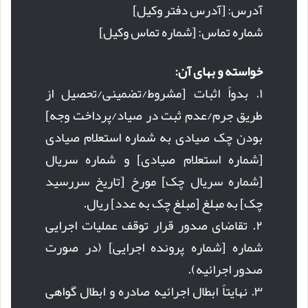
آدرس: [آدرس دفتر وکیل]
شماره تماس: [شماره تماس وکیل]
خواسته و بهای آن:
۱. بدواً اثبات [مشروط/تضمینی/تحصیل از
طریق جرم/عدم ثبت در صیاد/پرداخت وجه]
بودن چک صیادی به شماره استعلام صیادی
[شماره استعلام صیادی] و شماره سریال
[شماره سریال چک] مورخ [تاریخ سررسید
چک] به مبلغ [مبلغ چک به عدد] ریال.
۲. تقاضای صدور قرار توقف عملیات اجرایی
شماره [شماره پرونده اجرایی] (در صورت
صدور اجرائیه).
۳. نهایتاً ابطال اجرائیه صادره و ابطال گواهی