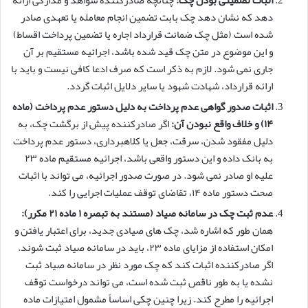
اثبات تضمینی بودن چک:
چنانچه صادرکننده شواهد و مدارکی ارائه
دهد که نشان دهد چک بابت تضمین انجام معامله یا تعهدی صادر
شده است (مثل چک ضمانت قرارداد اجاره یا تضمین پرداخت اقساط)
و این موضوع در متن چک قید شده باشد، اجرائیه مستقیم بر آن
جاری نمی شود. لازم به ذکر است که صرف ادعا کافی نیست و باید با
ارائه قرارداد، شهادت شهود یا سایر دلایل اثبات گردد.
اثبات صدور گواهی عدم پرداخت به دلیل دستور عدم پرداخت (ماده
۱۴) و خلاف واقع نبودن آن:
اگر صادرکننده پیش از برگشت چک، به
دلیل مفقود شدن، سرقت، جعل یا کلاهبرداری، دستور عدم پرداخت
به بانک داده و این دستور واقعی باشد، اجرائیه مستقیم ماده ۲۳
علیه او صادر نمی شود. در صورت صدور اجرائیه، می تواند با اثبات
صحت دستور ماده ۱۴، تقاضای توقف عملیات اجرایی را کند.
عدم ثبت چک در سامانه صیاد (مستند به تبصره ۱ ماده ۲۱ مکرر):
همان طور که اشاره شد، چک های صیادی جدید، برای اعتبار یافتن و
امکان استفاده از مزایای ماده ۲۳، باید در سامانه صیاد ثبت شوند.
اگر صادرکننده اثبات کند که چک مورد نظر در سامانه صیاد ثبت
نشده یا به طور ناقص ثبت شده است، می تواند درخواست توقف
اجرائیه را مطرح کند. زیرا چنین چکی اساساً مشمول امتیازات ماده