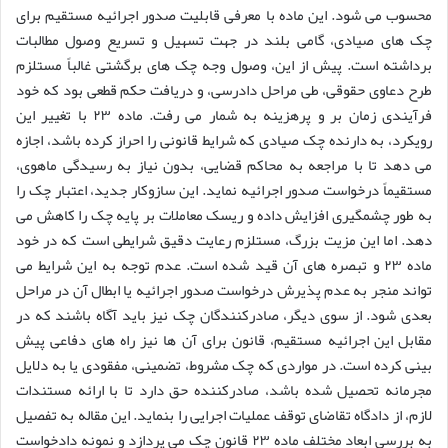
محسوب می شود. این ماده با معرفی قابلیت صدور اجرائیه مستقیم برای
چک های صیادی، گامی بلند در جهت تسهیل و تسریع وصول مطالبات
برداشته است. پیش از این، وصول وجه چک های برگشتی غالباً مستلزم
طرح دعاوی حقوقی، طی مراحل دادرسی، و دریافت حکم قطعی بود که خود
فرآیندی زمان بر و پرهزینه به شمار می رفت. ماده ۲۳ با تغییر این
رویکرد، به دارنده چک صیادی که شرایط قانونی را احراز کرده باشد، اجازه
می دهد تا با مراجعه به محاکم قضایی، بدون نیاز به رسیدگی ماهوی،
مستقیماً درخواست صدور اجرائیه نماید. این سازوکار جدید، اعتبار چک را
به طور چشمگیری افزایش داده و ریسک معاملات بر پایه چک را کاهش می
دهد. اما این مزیت بزرگ، مستلزم رعایت دقیق شرایطی است که در خود
ماده ۲۳ و تبصره های آن قید شده است. عدم توجه به این شرایط می
تواند منجر به عدم پذیرش درخواست صدور اجرائیه یا ابطال آن در مراحل
بعدی شود. از سوی دیگر، صادرکنندگان چک نیز باید آگاه باشند که در
مقابل این اجرائیه مستقیم، قانون برای آن ها نیز راه های دفاعی پیش
بینی کرده است. در مواردی که چک مشروط، تضمینی، مفقودی یا به دلایل
مجرمانه تحصیل شده باشد، صادرکننده حق دارد تا با ارائه مستندات
لازم، از دادگاه تقاضای توقف عملیات اجرایی را بنماید. این مقاله به تفصیل
به بررسی ابعاد مختلف ماده ۲۳ قانون چک می پردازد و نمونه دادخواست