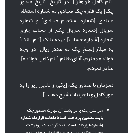
[نام کامل خواهان]، در تاریخ [تاریخ صدور
چک] یک فقره چک صیادی به شماره استعلام
صیادی [شماره استعلام صیادی] و شماره
سریال [شماره سریال چک] از حساب جاری
شماره [شماره حساب] عهده بانک [نام بانک]
به مبلغ [مبلغ چک به عدد] ریال، در وجه
خوانده محترم، آقای/خانم [نام کامل خوانده]،
صادر نمودم.
همزمان با صدور چک، [یکی از دلایل زیر را به
طور کامل و با جزئیات شرح دهید:]
«در متن چک یا در پشت آن عبارت «
صدور چک
بابت تضمین پرداخت اقساط ماهانه قرارداد شماره
[شماره قرارداد] است
» قید گردید که رونوشت
مصدق چک و نیز رونوشت قرارداد منعقد شده