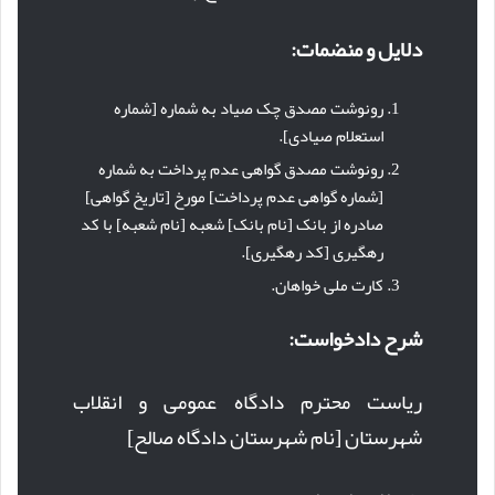
دلایل و منضمات:
رونوشت مصدق چک صیاد به شماره [شماره
استعلام صیادی].
رونوشت مصدق گواهی عدم پرداخت به شماره
[شماره گواهی عدم پرداخت] مورخ [تاریخ گواهی]
صادره از بانک [نام بانک] شعبه [نام شعبه] با کد
رهگیری [کد رهگیری].
کارت ملی خواهان.
شرح دادخواست:
ریاست محترم دادگاه عمومی و انقلاب
شهرستان [نام شهرستان دادگاه صالح]