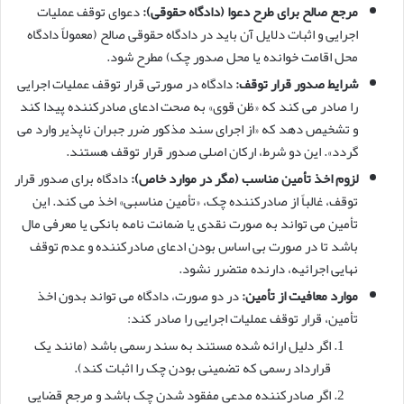
مرجع صالح برای طرح دعوا (دادگاه حقوقی):
دعوای توقف عملیات
اجرایی و اثبات دلایل آن باید در دادگاه حقوقی صالح (معمولاً دادگاه
محل اقامت خوانده یا محل صدور چک) مطرح شود.
شرایط صدور قرار توقف:
دادگاه در صورتی قرار توقف عملیات اجرایی
را صادر می کند که «ظن قوی» به صحت ادعای صادرکننده پیدا کند
و تشخیص دهد که «از اجرای سند مذکور ضرر جبران ناپذیر وارد می
گردد». این دو شرط، ارکان اصلی صدور قرار توقف هستند.
لزوم اخذ تأمین مناسب (مگر در موارد خاص):
دادگاه برای صدور قرار
توقف، غالباً از صادرکننده چک، «تأمین مناسبی» اخذ می کند. این
تأمین می تواند به صورت نقدی یا ضمانت نامه بانکی یا معرفی مال
باشد تا در صورت بی اساس بودن ادعای صادرکننده و عدم توقف
نهایی اجرائیه، دارنده متضرر نشود.
موارد معافیت از تأمین:
در دو صورت، دادگاه می تواند بدون اخذ
تأمین، قرار توقف عملیات اجرایی را صادر کند:
اگر دلیل ارائه شده مستند به سند رسمی باشد (مانند یک
قرارداد رسمی که تضمینی بودن چک را اثبات کند).
اگر صادرکننده مدعی مفقود شدن چک باشد و مرجع قضایی