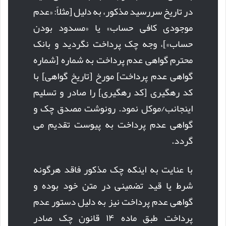
در تاریخ سررسید مذکور، به دلیل [مثلاً: «عدم
موجودی کافی حساب» یا «مسدود بودن
حساب»]، وجه چک پرداخت نگردید و بانک
محترم گواهی عدم پرداخت به شماره [شماره
گواهی عدم پرداخت] مورخ [تاریخ گواهی] با
کد رهگیری [کد رهگیری] را صادر و تسلیم
اینجانب/موکل نمود. رونوشت مصدق چک و
گواهی عدم پرداخت به پیوست تقدیم می
گردد.
با عنایت به اینکه چک مذکور فاقد هرگونه
شرط یا قید تضمینی در متن خود بوده و
گواهی عدم پرداخت نیز به دلیل دستور عدم
پرداخت طبق ماده ۱۴ قانون چک صادر