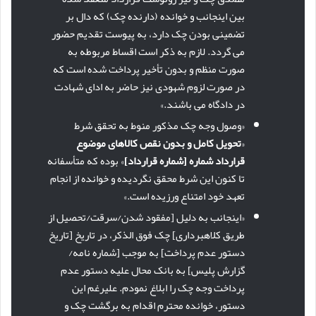
بین اینجانب و خوانده (دارنده چک) که دال بر
تضمینی بودن چک دارد، به پیوست تقدیم حضور
می گردد. لازم به ذکر است اقساط مربوطه به
صورت منظم و بدون تأخیر پرداخت شده است که
در صورت لزوم شهودی نیز حاضر به ادای شهادت
در دادگاه می باشند.»
«وصول وجه چک مذکور منوط به تحقق شرط
«
تحویل کامل و بدون نقص کالاهای موضوع
قرارداد شماره [شماره قرارداد]
» بوده که متأسفانه
تا کنون این شرط محقق نگردیده و خوانده از انجام
تعهد خود امتناع ورزیده است.»
«اینجانب به دلیل [مفقود شدن/سرقت/تحصیل از
طریق کلاهبرداری] چک فوق الذکر، در تاریخ [تاریخ
دستور عدم پرداخت] به موجب [شماره نامه/
گزارش پلیس] به بانک محال علیه دستور عدم
پرداخت وجه چک را ابلاغ نمودم. علیرغم این
دستور، خوانده محترم اقدام به برگشت چک و