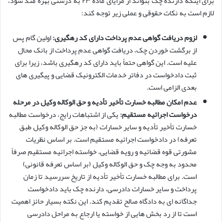
برای اینکه دارنده چک بتواند از مزایای ماده ۲۳ به درستی بهره مند شود،
لازم است به نکات حقوقی و عملی زیر توجه کند:
لزوم دریافت گواهی عدم پرداخت دارای کد رهگیری:
اولین گام پس
از برگشت خوردن چک، دریافت گواهی عدم پرداخت از بانک محال
علیه است. این گواهی حتماً باید دارای کد رهگیری باشد، زیرا برای
ثبت دادخواست در دفاتر خدمات الکترونیک قضایی و پیگیری های
بعدی الزامی است.
عدم امکان مطالبه خسارت تأخیر تأدیه و حق الوکاله وکیل در مرحله
درخواست اجرائیه مستقیم:
یکی از اشتباهات رایج، درخواست مطالبه
خسارت تأخیر تأدیه و سایر خسارات (به جز حق الوکاله وکیل طبق
تعرفه) در دادخواست اجرائیه مستقیم است. بر اساس نظریات
مشورتی قوه قضائیه و رویه قضایی، خواسته اجرائیه مستقیم صرفاً
محدود به وجه چک و حق الوکاله وکیل (بر اساس تعرفه قانونی)
است. برای مطالبه خسارت تأخیر تأدیه از تاریخ سررسید تا زمان
پرداخت و سایر خسارات دادرسی، دارنده چک باید دادخواست
جداگانه ای به دادگاه صالح تقدیم کند. این نکته بسیار حائز اهمیت
است تا از رد بخش هایی از خواسته یا ارجاع به مراحل دادرسی