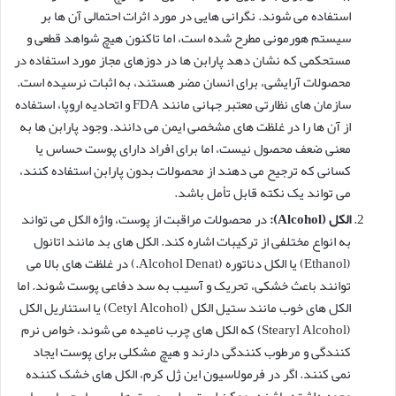
استفاده می شوند. نگرانی هایی در مورد اثرات احتمالی آن ها بر
سیستم هورمونی مطرح شده است، اما تاکنون هیچ شواهد قطعی و
مستحکمی که نشان دهد پارابن ها در دوزهای مجاز مورد استفاده در
محصولات آرایشی، برای انسان مضر هستند، به اثبات نرسیده است.
سازمان های نظارتی معتبر جهانی مانند FDA و اتحادیه اروپا، استفاده
از آن ها را در غلظت های مشخصی ایمن می دانند. وجود پارابن ها به
معنی ضعف محصول نیست، اما برای افراد دارای پوست حساس یا
کسانی که ترجیح می دهند از محصولات بدون پارابن استفاده کنند،
می تواند یک نکته قابل تأمل باشد.
الکل (Alcohol):
در محصولات مراقبت از پوست، واژه الکل می تواند
به انواع مختلفی از ترکیبات اشاره کند. الکل های بد مانند اتانول
(Ethanol) یا الکل دناتوره (Alcohol Denat.) در غلظت های بالا می
توانند باعث خشکی، تحریک و آسیب به سد دفاعی پوست شوند. اما
الکل های خوب مانند ستیل الکل (Cetyl Alcohol) یا استئاریل الکل
(Stearyl Alcohol) که الکل های چرب نامیده می شوند، خواص نرم
کنندگی و مرطوب کنندگی دارند و هیچ مشکلی برای پوست ایجاد
نمی کنند. اگر در فرمولاسیون این ژل کرم، الکل های خشک کننده
وجود داشته باشند، ممکن است برای پوست های بسیار حساس یا