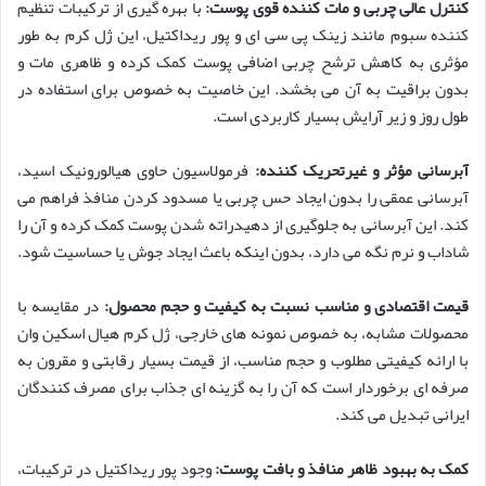
کنترل عالی چربی و مات کننده قوی پوست:
با بهره گیری از ترکیبات تنظیم
کننده سبوم مانند زینک پی سی ای و پور ریداکتیل، این ژل کرم به طور
مؤثری به کاهش ترشح چربی اضافی پوست کمک کرده و ظاهری مات و
بدون براقیت به آن می بخشد. این خاصیت به خصوص برای استفاده در
طول روز و زیر آرایش بسیار کاربردی است.
آبرسانی مؤثر و غیرتحریک کننده:
فرمولاسیون حاوی هیالورونیک اسید،
آبرسانی عمقی را بدون ایجاد حس چربی یا مسدود کردن منافذ فراهم می
کند. این آبرسانی به جلوگیری از دهیدراته شدن پوست کمک کرده و آن را
شاداب و نرم نگه می دارد، بدون اینکه باعث ایجاد جوش یا حساسیت شود.
قیمت اقتصادی و مناسب نسبت به کیفیت و حجم محصول:
در مقایسه با
محصولات مشابه، به خصوص نمونه های خارجی، ژل کرم هیال اسکین وان
با ارائه کیفیتی مطلوب و حجم مناسب، از قیمت بسیار رقابتی و مقرون به
صرفه ای برخوردار است که آن را به گزینه ای جذاب برای مصرف کنندگان
ایرانی تبدیل می کند.
کمک به بهبود ظاهر منافذ و بافت پوست:
وجود پور ریداکتیل در ترکیبات،