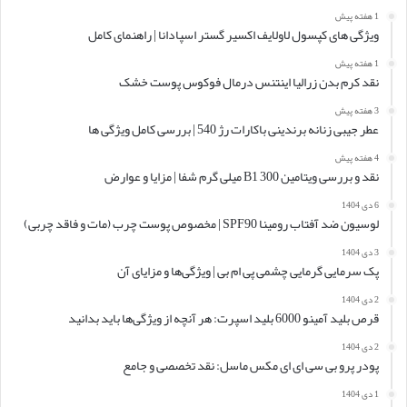
1 هفته پیش
ویژگی های کپسول لاولایف اکسیر گستر اسپادانا | راهنمای کامل
1 هفته پیش
نقد کرم بدن زرالیا اینتنس درمال فوکوس پوست خشک
3 هفته پیش
عطر جیبی زنانه برندینی باکارات رژ 540 | بررسی کامل ویژگی ها
4 هفته پیش
نقد و بررسی ویتامین B1 300 میلی گرم شفا | مزایا و عوارض
6 دی 1404
لوسیون ضد آفتاب رومینا SPF90 | مخصوص پوست چرب (مات و فاقد چربی)
3 دی 1404
پک سرمایی گرمایی چشمی پی ام بی | ویژگی‌ها و مزایای آن
2 دی 1404
قرص بلید آمینو 6000 بلید اسپرت: هر آنچه از ویژگی‌ها باید بدانید
2 دی 1404
پودر پرو بی سی ای ای مکس ماسل: نقد تخصصی و جامع
1 دی 1404