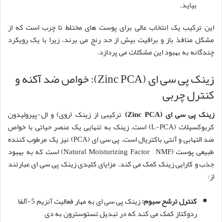
بیاید.
این ترکیب یک انتخاب عالی برای پوست های مختلط تا چرب است که از
مشکل منافذ باز و براقیت بیش از حد رنج می برند، زیرا با یک رویکرد
چندگانه به بهبود این مشکلات می پردازد.
زینک پی سی ای (Zinc PCA): خواص ضد آکنه و
کنترل چربی
زینک پی سی ای (Zinc PCA)
ترکیبی از زینک (روی) و ال-پیرولیدون
کربوکسیلات (L-PCA) است. زینک به تنهایی یک عنصر حیاتی با خواص
ضد التهابی و آنتی باکتریال است. پی سی ای (PCA) نیز یک مرطوب کننده
طبیعی پوست (Natural Moisturizing Factor – NMF) است که به بهبود
جذب و کارایی زینک کمک می کند. مزایای کلیدی زینک پی سی ای عبارتند
از:
کنترل ترشح سبوم:
زینک پی سی ای به مهار فعالیت آنزیم 5-آلفا
ردوکتاز کمک می کند که در تبدیل تستوسترون به دی