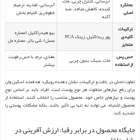
آبرسانی، کنترل چربی، مات
عملکرد
آبرسانی، تغذیه، ترمیم
کننده، کاهش منافذ، ضد
اصلی
خطوط ریز، التیام بخش
آکنه
ترکیبات
بیو هیدراکتیل (عصاره
کلیدی
پور ریداکتیل، زینک PCA
عسل)، شی باتر، عصاره مل
متمایز
حس پس
مغذی، نرم، با حس رطوبت
مات، سبک، بدون چربی
از استفاده
بیشتر
تفاوت اصلی در بافت و ترکیبات، نشان دهنده رویکرد هدفمند اسکین وان
برای رفع نیازهای متفاوت هر نوع پوست است. افراد باید بر اساس نوع
پوست و نیازهای خاص خود، محصول مناسب را انتخاب کنند. استفاده از
محصول اشتباه، می تواند نه تنها بی تأثیر باشد، بلکه مشکلات پوستی را
تشدید کند.
جایگاه محصول در برابر رقبا: ارزش آفرینی در
بازار داخلی