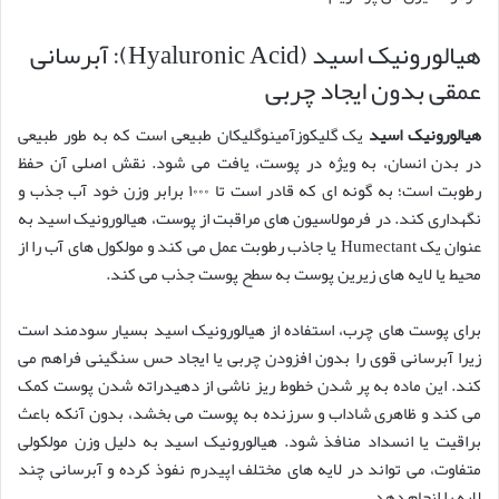
هیالورونیک اسید (Hyaluronic Acid): آبرسانی
عمقی بدون ایجاد چربی
هیالورونیک اسید
یک گلیکوزآمینوگلیکان طبیعی است که به طور طبیعی
در بدن انسان، به ویژه در پوست، یافت می شود. نقش اصلی آن حفظ
رطوبت است؛ به گونه ای که قادر است تا ۱۰۰۰ برابر وزن خود آب جذب و
نگهداری کند. در فرمولاسیون های مراقبت از پوست، هیالورونیک اسید به
عنوان یک Humectant یا جاذب رطوبت عمل می کند و مولکول های آب را از
محیط یا لایه های زیرین پوست به سطح پوست جذب می کند.
برای پوست های چرب، استفاده از هیالورونیک اسید بسیار سودمند است
زیرا آبرسانی قوی را بدون افزودن چربی یا ایجاد حس سنگینی فراهم می
کند. این ماده به پر شدن خطوط ریز ناشی از دهیدراته شدن پوست کمک
می کند و ظاهری شاداب و سرزنده به پوست می بخشد، بدون آنکه باعث
براقیت یا انسداد منافذ شود. هیالورونیک اسید به دلیل وزن مولکولی
متفاوت، می تواند در لایه های مختلف اپیدرم نفوذ کرده و آبرسانی چند
لایه را انجام دهد.