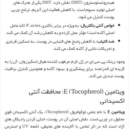
هیدروتستوسترون (DHT) نقش دارد. DHT یکی از محرک های
اصلی تولید سبوم است. با کاهش فعالیت این آنزیم، ترشح چربی
پوست کنترل می شود.
خواص آنتی باکتریال:
به ویژه در برابر باکتری P. acnes (که عامل
اصلی آکنه است) مؤثر عمل کرده و به کاهش رشد آن کمک می کند.
ضد التهاب:
با کاهش پاسخ های التهابی در پوست، به تسکین قرمزی
و تحریکات ناشی از آکنه کمک می کند.
وجود زینک پی سی ای در ژل کرم مرطوب کننده هیال اسکین وان، آن را به
گزینه ای قدرتمند برای پیشگیری و بهبود آکنه و همچنین کنترل براقیت
پوست تبدیل می کند.
ویتامین E (Tocopherol): محافظت آنتی
اکسیدانی
ویتامین E
با نام علمی توکوفرول (Tocopherol)، یک آنتی اکسیدان قوی
محلول در چربی است. نقش اصلی آن در پوست، خنثی کردن رادیکال های
آزاد است که در اثر تماس با آلاینده های محیطی، اشعه UV و استرس