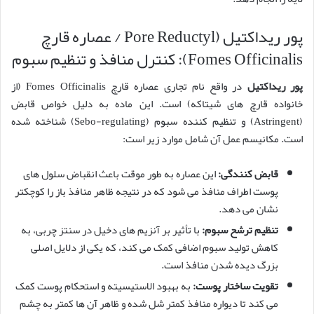
پور ریداکتیل (Pore Reductyl / عصاره قارچ
Fomes Officinalis): کنترل منافذ و تنظیم سبوم
پور ریداکتیل
در واقع نام تجاری عصاره قارچ Fomes Officinalis (از
خانواده قارچ های شیتاکه) است. این ماده به دلیل خواص قابض
(Astringent) و تنظیم کننده سبوم (Sebo-regulating) شناخته شده
است. مکانیسم عمل آن شامل موارد زیر است:
قابض کنندگی:
این عصاره به طور موقت باعث انقباض سلول های
پوست اطراف منافذ می شود که در نتیجه ظاهر منافذ باز را کوچکتر
نشان می دهد.
تنظیم ترشح سبوم:
با تأثیر بر آنزیم های دخیل در سنتز چربی، به
کاهش تولید سبوم اضافی کمک می کند، که یکی از دلایل اصلی
بزرگ دیده شدن منافذ است.
تقویت ساختار پوست:
به بهبود الاستیسیته و استحکام پوست کمک
می کند تا دیواره منافذ کمتر شل شده و ظاهر آن ها کمتر به چشم