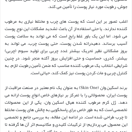
جوش، رطوبت مورد نیاز پوست را تأمین می کند.
اغلب تصور بر این است که پوست های چرب و مختلط نیازی به مرطوب
کننده ندارند، یا حتی استفاده از آن باعث تشدید مشکلات این نوع پوست
می شود. اما این یک باور غلط رایج است که می تواند به سلامت پوست
آسیب برساند. دهیدراته شدن پوست، حتی پوست چرب، می تواند به
بروز مشکلاتی نظیر تحریک بیشتر غدد چربی برای تولید سبوم (چربی)
بیشتر، کدری، حساسیت و حتی افزایش بروز آکنه منجر شود. در چنین
شرایطی، انتخاب یک مرطوب کننده مناسب که ضمن تأمین رطوبت لازم، به
کنترل چربی و مات کردن پوست نیز کمک کند، حیاتی است.
برند اسکین وان (Skin One) به عنوان یک نام معتبر در صنعت مراقبت از
پوست ایران، محصولاتی را با تمرکز بر نیازهای خاص انواع پوست ارائه می
دهد. ژل کرم مرطوب کننده هیال اسکین وان، یکی از این محصولات
تخصصی است که به طور خاص برای پاسخگویی به چالش های پوست مختلط
تا چرب طراحی شده است. در ادامه این مقاله، به بررسی جامع و تخصصی
این محصول می پردازیم؛ از ترکیبات کلیدی و مکانیسم اثر آن ها گرفته تا
نحوه صحیح استفاده، مزایا و معایب، و جایگاه آن در مقایسه با سایر