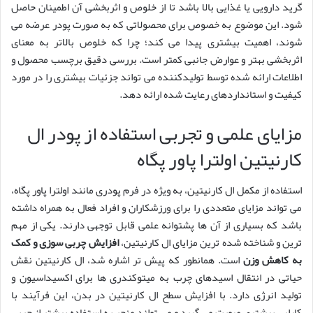
گرید دارویی یا غذایی بالا باشد تا از خلوص و اثربخشی آن اطمینان حاصل
شود. این موضوع به خصوص برای محصولاتی که به صورت پودر عرضه می
شوند، اهمیت بیشتری پیدا می کند؛ چرا که خلوص بالاتر به معنای
اثربخشی بهتر و عوارض جانبی کمتر است. بررسی دقیق برچسب محصول و
اطلاعات ارائه شده توسط تولیدکننده می تواند جزئیات بیشتری را در مورد
کیفیت و استانداردهای رعایت شده ارائه دهد.
مزایای علمی و تجربی استفاده از پودر ال
کارنیتین اولترا پاور پگاه
استفاده از مکمل ال کارنیتین، به ویژه در فرم پودری مانند اولترا پاور پگاه،
می تواند مزایای متعددی را برای ورزشکاران و افراد فعال به همراه داشته
باشد که بسیاری از آن ها پشتوانه علمی قابل توجهی دارند. یکی از مهم
ترین و شناخته شده ترین مزایای ال کارنیتین،
افزایش چربی سوزی و کمک
به کاهش وزن
است. همانطور که پیش تر اشاره شد، ال کارنیتین نقش
حیاتی در انتقال اسیدهای چرب به میتوکندری ها برای اکسیداسیون و
تولید انرژی دارد. با افزایش سطح ال کارنیتین در بدن، این فرآیند با
کارایی بیشتری صورت می گیرد و می تواند منجر به استفاده بیشتر از چربی