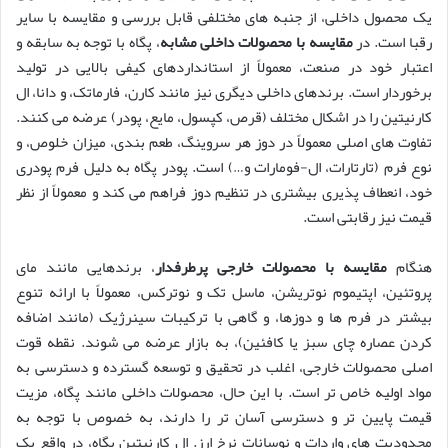
یک محصول داخلی، از جنبه های مختلفی قابل بررسی و مقایسه با سایر
رقبا است. در
مقایسه با محصولات داخلی مشابه
، پگاه با توجه به سابقه و
اعتبار خود در صنعت، معمولاً از استانداردهای کیفی بالایی در تولید
برخوردار است. برندهای داخلی دیگری نیز مانند کارن، فارماتک، و دانا، ال
کارنیتین را در اشکال مختلف (قرص، کپسول، مایع، پودر) عرضه می کنند.
تفاوت های اصلی معمولاً در دوز هر سروینگ، طعم بندی، میزان خلوص، و
نوع فرم (تارتارات، ال-فومارات و…) است. پودر پگاه به دلیل فرم پودری
خود، انعطاف پذیری بیشتری در تنظیم دوز فراهم می کند و معمولاً از نظر
قیمت نیز رقابتی است.
هنگام
مقایسه با محصولات خارجی پرطرفدار
، برندهایی مانند مای
پروتئین، اپتیموم نوتریشن، ماسل تک و نوترکس، معمولاً با ارائه تنوع
بیشتر در فرم ها و دوزها، و گاهی با ترکیبات سینرژیک (مانند اضافه
کردن عصاره چای سبز یا کافئین)، به بازار عرضه می شوند. نقطه قوت
اصلی محصولات خارجی، اغلب در تحقیق و توسعه گسترده و دسترسی به
مواد اولیه خاص تر است. با این حال، محصولات داخلی مانند پگاه، مزیت
قیمت پایین تر و دسترسی آسان تر را دارند، به خصوص با توجه به
محدودیت های واردات و نوسانات نرخ ارز. ال کارنیتین پگاه، در واقع یک