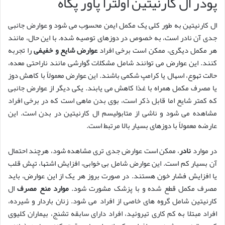
پودر ال کارنیتین اولترا پاور پگاه
ال کارنیتین به طور کلی یک مکمل ایمن محسوب می شود و عوارض جانبی
جدی آن نادر است، به خصوص در دوزهای توصیه شده. با این حال، مانند
هر مکمل دیگری، ممکن است برخی افراد
عوارض شایع و خفیفی
را تجربه
کنند. این عوارض می توانند شامل مشکلات گوارشی مانند ناراحتی معده،
حالت تهوع، اسهال یا کرامپ شکمی باشند. این عوارض معمولاً با کاهش دوز
یا مصرف مکمل همراه با غذا کاهش می یابند. یکی دیگر از عوارض جانبی
که کمتر شایع اما قابل ذکر است، بوی بدن ماهی است که در برخی افراد
مشاهده می شود و ناشی از متابولیسم ال کارنیتین در بدن است. این
عارضه معمولاً با دوزهای بسیار بالا مرتبط است.
در موارد
نادر
، ممکن است عوارض جدی تری مشاهده شود، هرچند احتمال
آن بسیار کم است. این عوارض شامل بی خوابی، افزایش اشتها، تپش قلب
یا افزایش فشار خون هستند. در صورت بروز هر یک از این عوارض، باید
مصرف مکمل قطع شده و با پزشک مشورت شود.
موارد منع مصرف
ال
کارنیتین شامل گروه های خاصی از افراد می شود. زنان باردار و شیرده،
افراد مبتلا به کم کاری تیروئید، افراد دارای سابقه تشنج، بیماران کلیوی