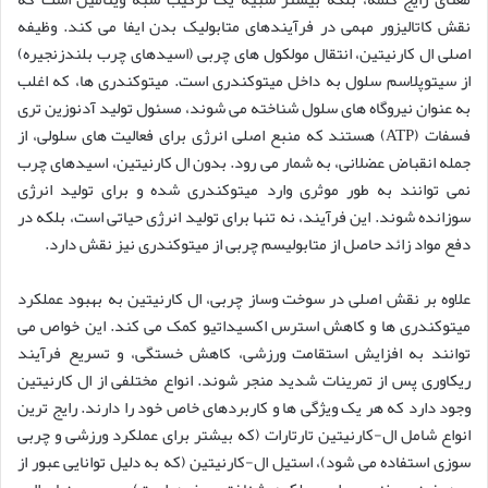
نقش کاتالیزور مهمی در فرآیندهای متابولیک بدن ایفا می کند. وظیفه
اصلی ال کارنیتین، انتقال مولکول های چربی (اسیدهای چرب بلندزنجیره)
از سیتوپلاسم سلول به داخل میتوکندری است. میتوکندری ها، که اغلب
به عنوان نیروگاه های سلول شناخته می شوند، مسئول تولید آدنوزین تری
فسفات (ATP) هستند که منبع اصلی انرژی برای فعالیت های سلولی، از
جمله انقباض عضلانی، به شمار می رود. بدون ال کارنیتین، اسیدهای چرب
نمی توانند به طور موثری وارد میتوکندری شده و برای تولید انرژی
سوزانده شوند. این فرآیند، نه تنها برای تولید انرژی حیاتی است، بلکه در
دفع مواد زائد حاصل از متابولیسم چربی از میتوکندری نیز نقش دارد.
علاوه بر نقش اصلی در سوخت وساز چربی، ال کارنیتین به بهبود عملکرد
میتوکندری ها و کاهش استرس اکسیداتیو کمک می کند. این خواص می
توانند به افزایش استقامت ورزشی، کاهش خستگی، و تسریع فرآیند
ریکاوری پس از تمرینات شدید منجر شوند. انواع مختلفی از ال کارنیتین
وجود دارد که هر یک ویژگی ها و کاربردهای خاص خود را دارند. رایج ترین
انواع شامل ال-کارنیتین تارتارات (که بیشتر برای عملکرد ورزشی و چربی
سوزی استفاده می شود)، استیل ال-کارنیتین (که به دلیل توانایی عبور از