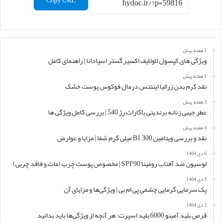
Copy URL
1 هفته پیش
ویژگی های کپسول لاولایف اکسیر گستر اسپادانا | راهنمای کامل
1 هفته پیش
نقد کرم بدن زرالیا اینتنس درمال فوکوس پوست خشک
3 هفته پیش
عطر جیبی زنانه برندینی باکارات رژ 540 | بررسی کامل ویژگی ها
4 هفته پیش
نقد و بررسی ویتامین B1 300 میلی گرم شفا | مزایا و عوارض
6 دی 1404
لوسیون ضد آفتاب رومینا SPF90 | مخصوص پوست چرب (مات و فاقد چربی)
3 دی 1404
پک سرمایی گرمایی چشمی پی ام بی | ویژگی‌ها و مزایای آن
2 دی 1404
قرص بلید آمینو 6000 بلید اسپرت: هر آنچه از ویژگی‌ها باید بدانید