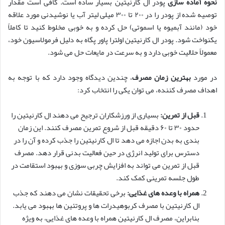
نحوه آماده سازی
پودر ال کارنیتین بسیار ساده است. کافی است مقدار
توصیه شده از پودر را در ۲۰۰ تا ۳۰۰ میلی لیتر آب یا نوشیدنی مورد علاقه
خود (مانند آبمیوه یا اسموتی) حل کرده و به خوبی مخلوط کنید تا کاملاً
یکنواخت شود. پودر ال کارنیتین اولترا پاور پگاه به دلیل فرمولاسیون خود،
معمولاً حلالیت خوبی دارد و به سرعت در مایعات حل می شود.
در مورد
بهترین زمان مصرف
، چندین دیدگاه وجود دارد که با توجه به
اهداف مصرف کننده، می توان یکی را انتخاب کرد:
قبل از تمرین:
بسیاری از ورزشکاران ترجیح می دهند ال کارنیتین را
حدود ۳۰ تا ۶۰ دقیقه قبل از شروع تمرین مصرف کنند. این زمان
بندی به بدن اجازه می دهد تا ال کارنیتین را جذب کرده و آن را در
دسترس برای تولید انرژی در حین فعالیت بدنی قرار دهد. مصرف
قبل از تمرین می تواند به افزایش چربی سوزی و بهبود استقامت در
طول جلسه تمرینی کمک کند.
همراه با وعده های غذایی:
برخی تحقیقات نشان می دهند که جذب
ال کارنیتین با مصرف کربوهیدرات ها و پروتئین ها بهبود می یابد.
بنابراین، مصرف ال کارنیتین همراه با وعده های غذایی، به ویژه