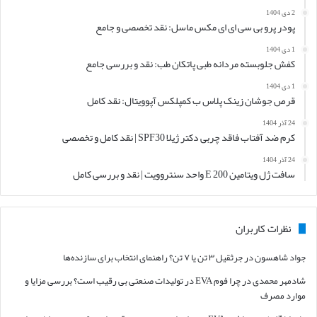
2 دی 1404
پودر پرو بی سی ای ای مکس ماسل: نقد تخصصی و جامع
1 دی 1404
کفش جلوبسته مردانه طبی پاتکان طب: نقد و بررسی جامع
1 دی 1404
قرص جوشان زینک پلاس ب کمپلکس آپوویتال: نقد کامل
24 آذر 1404
کرم ضد آفتاب فاقد چربی دکتر ژیلا SPF30 | نقد کامل و تخصصی
24 آذر 1404
سافت ژل ویتامین E 200 واحد سنتروویت | نقد و بررسی کامل
نظرات کاربران
جواد شاهسون
در
جرثقیل ۳ تن یا ۷ تن؟ راهنمای انتخاب برای سازنده‌ها
شادمهر محمدی
در
چرا فوم EVA در تولیدات صنعتی بی رقیب است؟ بررسی مزایا و
موارد مصرف