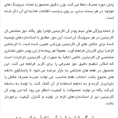
پایان دوره مصرف حفظ می کند. وزن دقیق محصول و تعداد سروینگ های
موجود در هر بسته بندی، بر روی برچسب اطلاعات تغذیه ای آن ذکر شده
است.
از جمله ویژگی های مهم پودر ال کارنیتین اولترا پاور پگاه، دوز مشخص ال
کارنیتین در هر سروینگ آن است. این دوز، مطابق با استانداردهای توصیه
شده برای مکمل های ال کارنیتین ورزشی تعیین شده است تا اثربخشی
لازم را برای کاربران فراهم آورد. معمولاً هر پیمانه از این پودر حاوی مقداری
مشخصی ال کارنیتین خالص (غالباً به صورت ال-کارنیتین تارتارات) است
که امکان تنظیم دقیق دوز مصرفی را برای کاربر فراهم می کند. این
محصول در طعم های مختلفی به بازار عرضه می شود تا پاسخگوی ذائقه
های متنوع باشد. انتخاب طعم مناسب، می تواند تجربه مصرف مکمل را
دلپذیرتر کرده و به تداوم استفاده از آن کمک کند. با توجه به سابقه
شرکت پگاه در تولید محصولات با کیفیت، انتظار می رود که این پودر ال
کارنیتین نیز از استانداردهای لازم در تولید و کنترل کیفیت برخوردار
باشد.
بررسی ترکیبات و ارزش تغذیه ای پودر