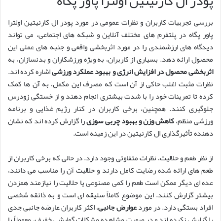
پودر ال کارنیتین اولترا پاور پگاه
بررسی تجربیات کاربران و نظرات عمومی در مورد پودر ال کارنیتین اولترا
پاور پگاه در پلتفرم های مختلف آنلاین و شبکه های اجتماعی، می تواند
دیدگاه های ارزشمندی را در مورد اثربخشی واقعی و جنبه های عملی این
محصول ارائه دهد. بسیاری از کاربران، به ویژه ورزشکاران و بدنسازان، به
اثربخشی محصول در افزایش انرژی و بهبود عملکرد ورزشی
اشاره کرده اند.
نظرات مثبت اغلب حاکی از آن است که مصرف این مکمل، به آن ها کمک
کرده تا تمرینات خود را با شدت بیشتری انجام دهند و از خستگی زودرس
جلوگیری کنند. همچنین، برخی کاربران در کنار رژیم غذایی و برنامه
ورزشی منظم،
کاهش وزن و بهبود چربی سوزی
را گزارش کرده اند که نشان
دهنده تأثیرگذاری ال کارنیتین در این زمینه است.
از نظر طعم و حلالیت، نظرات متفاوتی وجود دارد. در حالی که برخی کاربران از
طعم های ارائه شده رضایت کامل دارند و حلالیت آن را مناسب می دانند،
عده ای دیگر ممکن است طعم را کمی مصنوعی یا حلالیت را نیازمند همزدن
بیشتر گزارش کنند. این موضوع کاملاً سلیقه ای است و به ذائقه شخصی
افراد بستگی دارد. در مورد
عوارض جانبی
، اکثر کاربران عارضه جانبی جدی
را گزارش نکرده اند و در صورت مشاهده مشکلات گوارشی خفیف، معمولاً با