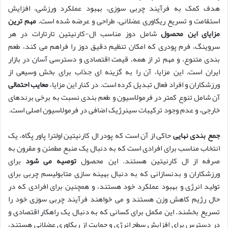
هدف کمک به فرآیند چربی سوزی، بهبود عملکرد ورزشی، افزایش
استقامت و تسریع ریکاوری عضلانی، طراحی و عرضه شده است.
مهم ترین
مزایای این محصول
شامل دوز مناسب ال-کارنیتین تارتارات در هر
سروینگ، فرم پودری که امکان تنظیم دقیق دوز را فراهم می کند، طعم
بندی متنوع، و مهم تر از همه، قیمت اقتصادی و دسترسی آسان در بازار
ایران است. این مزایا، آن را به گزینه ای جذاب برای بخش وسیعی از
ورزشکاران و افراد فعال تبدیل کرده است. در کنار این مزایا،
معایب احتمالی
آن شامل تنوع کمتر در فرمولاسیون و طعم بندی نسبت به برخی برندهای
خارجی، و عدم وجود ترکیبات سینرژیک اضافی در فرمولاسیون اصلی است.
جمع بندی نهایی
حاکی از آن است که پودر ال کارنیتین اولترا پاور پگاه، یک
انتخاب مناسب برای افرادی است که به دنبال یک منبع مطمئن و مقرون به
صرفه از ال کارنیتین هستند. این محصول
توصیه می شود
برای
ورزشکاران و بدنسازانی که به دنبال بهینه سازی متابولیسم چربی برای
تولید انرژی و بهبود عملکرد خود هستند، و همچنین برای افرادی که در
حال رژیم کاهش وزن هستند و می خواهند فرآیند چربی سوزی خود را
تسریع بخشند. این مکمل برای کسانی که به دنبال یک راهکار اقتصادی و
در دسترس برای افزایش سطح انرژی و حمایت از ریکاوری عضلانی هستند،