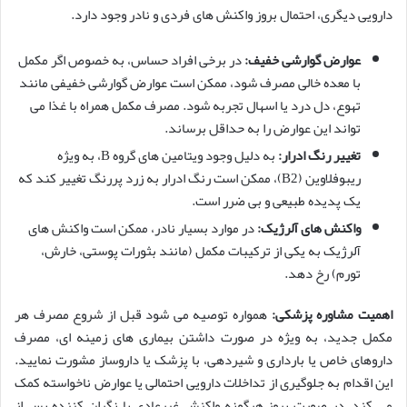
دارویی دیگری، احتمال بروز واکنش های فردی و نادر وجود دارد.
عوارض گوارشی خفیف:
در برخی افراد حساس، به خصوص اگر مکمل
با معده خالی مصرف شود، ممکن است عوارض گوارشی خفیفی مانند
تهوع، دل درد یا اسهال تجربه شود. مصرف مکمل همراه با غذا می
تواند این عوارض را به حداقل برساند.
تغییر رنگ ادرار:
به دلیل وجود ویتامین های گروه B، به ویژه
ریبوفلاوین (B2)، ممکن است رنگ ادرار به زرد پررنگ تغییر کند که
یک پدیده طبیعی و بی ضرر است.
واکنش های آلرژیک:
در موارد بسیار نادر، ممکن است واکنش های
آلرژیک به یکی از ترکیبات مکمل (مانند بثورات پوستی، خارش،
تورم) رخ دهد.
اهمیت مشاوره پزشکی:
همواره توصیه می شود قبل از شروع مصرف هر
مکمل جدید، به ویژه در صورت داشتن بیماری های زمینه ای، مصرف
داروهای خاص یا بارداری و شیردهی، با پزشک یا داروساز مشورت نمایید.
این اقدام به جلوگیری از تداخلات دارویی احتمالی یا عوارض ناخواسته کمک
می کند. در صورت بروز هرگونه واکنش غیرعادی یا نگران کننده پس از