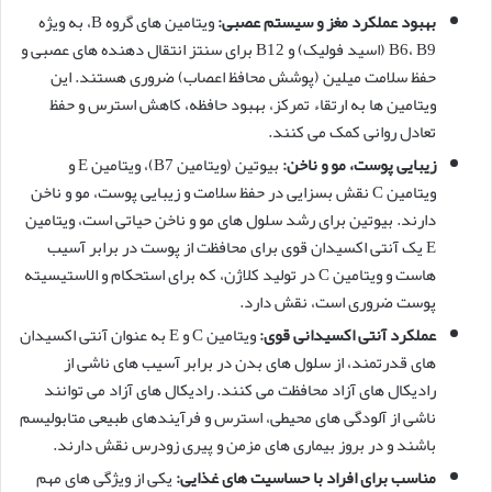
بهبود عملکرد مغز و سیستم عصبی:
ویتامین های گروه B، به ویژه
B6، B9 (اسید فولیک) و B12 برای سنتز انتقال دهنده های عصبی و
حفظ سلامت میلین (پوشش محافظ اعصاب) ضروری هستند. این
ویتامین ها به ارتقاء تمرکز، بهبود حافظه، کاهش استرس و حفظ
تعادل روانی کمک می کنند.
زیبایی پوست، مو و ناخن:
بیوتین (ویتامین B7)، ویتامین E و
ویتامین C نقش بسزایی در حفظ سلامت و زیبایی پوست، مو و ناخن
دارند. بیوتین برای رشد سلول های مو و ناخن حیاتی است، ویتامین
E یک آنتی اکسیدان قوی برای محافظت از پوست در برابر آسیب
هاست و ویتامین C در تولید کلاژن، که برای استحکام و الاستیسیته
پوست ضروری است، نقش دارد.
عملکرد آنتی اکسیدانی قوی:
ویتامین C و E به عنوان آنتی اکسیدان
های قدرتمند، از سلول های بدن در برابر آسیب های ناشی از
رادیکال های آزاد محافظت می کنند. رادیکال های آزاد می توانند
ناشی از آلودگی های محیطی، استرس و فرآیندهای طبیعی متابولیسم
باشند و در بروز بیماری های مزمن و پیری زودرس نقش دارند.
مناسب برای افراد با حساسیت های غذایی:
یکی از ویژگی های مهم