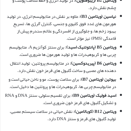
ویتامین B2 (ریبوفلاوین):
در تولید انرژی و حفظ سلامت پوست و
چشم نقش دارد.
نیاسین (ویتامین B3):
علاوه بر نقش در متابولیسم انرژی، در تولید
هورمون های غدد فوق کلیوی و جنسی، کنترل آلرژی ها، تسریع
بهبود زخم ها، و جلوگیری از افسردگی و علائم سندرم پیش از
قاعدگی (PMS) نیز مؤثر است.
ویتامین B5 (پانتوتنیک اسید):
برای سنتز کوآنزیم A، متابولیسم
چربی ها و کربوهیدرات ها و تولید هورمون ها ضروری است.
ویتامین B6 (پیریدوکسین):
در متابولیسم پروتئین، تولید انتقال
دهنده های عصبی و ساخت گلبول های قرمز خون نقش دارد.
بیوتین (ویتامین B7):
برای سلامت پوست، مو و ناخن حیاتی است و
در متابولیسم چربی ها، کربوهیدرات ها و پروتئین ها دخیل است.
اسید فولیک (ویتامین B9):
برای تقسیم سلولی، سنتز DNA و RNA
و تشکیل گلبول های قرمز خون ضروری است.
ویتامین B12 (کوبالامین):
نقش حیاتی در سلامت سیستم عصبی،
تولید گلبول های قرمز و سنتز DNA دارد.