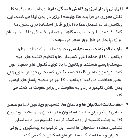
افزایش پایدار انرژی و کاهش خستگی مفرط:
ویتامین های گروه B،
نقش محوری در فرآیند متابولیسم انرژی در بدن ایفا می کنند. این
ویتامین ها به تبدیل غذا به انرژی قابل استفاده برای سلول ها
کمک کرده و از این طریق، به کاهش احساس خستگی و افزایش سطح
انرژی پایدار در طول روز منجر می شوند.
تقویت قدرتمند سیستم ایمنی بدن:
ویتامین C، ویتامین E و
ویتامین D3 از جمله آنتی اکسیدان ها و تنظیم کننده های مهم
سیستم ایمنی هستند. ویتامین C به تولید گلبول های سفید خون
کمک کرده و ویتامین E با خاصیت آنتی اکسیدانی خود از سلول های
ایمنی محافظت می کند. ویتامین D3 نیز در تنظیم پاسخ های ایمنی
بدن نقش کلیدی دارد و به مقاومت در برابر عفونت ها کمک می
کند.
حفظ سلامت استخوان ها و دندان ها:
کلسیم و ویتامین D3 دو عنصر
جدایی ناپذیر برای سلامت استخوان ها و دندان ها هستند. ویتامین
D3 به جذب کلسیم از روده کمک کرده و کلسیم نیز ماده اصلی
تشکیل دهنده استخوان ها است. این ترکیب به پیشگیری از پوکی
استخوان و حفظ استحکام ساختارهای اسکلتی کمک می کند.