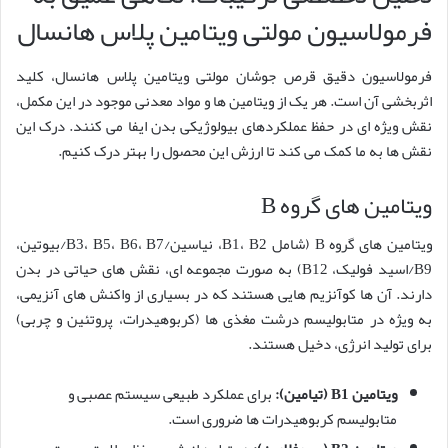
فرمولاسیون مولتی ویتامین پلاس هانسال
فرمولاسیون دقیق قرص جوشان مولتی ویتامین پلاس هانسال، کلید
اثربخشی آن است. هر یک از ویتامین ها و مواد معدنی موجود در این مکمل،
نقش ویژه ای در حفظ عملکردهای بیولوژیکی بدن ایفا می کنند. درک این
نقش ها به ما کمک می کند تا ارزش این محصول را بهتر درک کنیم.
ویتامین های گروه B
ویتامین های گروه B (شامل B1، B2، نیاسین/B3، B5، B6، B7/بیوتین،
B9/اسید فولیک، B12) به صورت مجموعه ای، نقش های حیاتی در بدن
دارند. آن ها کوآنزیم هایی هستند که در بسیاری از واکنش های آنزیمی،
به ویژه در متابولیسم درشت مغذی ها (کربوهیدرات، پروتئین و چربی)
برای تولید انرژی، دخیل هستند.
ویتامین B1 (تیامین):
برای عملکرد طبیعی سیستم عصبی و
متابولیسم کربوهیدرات ها ضروری است.