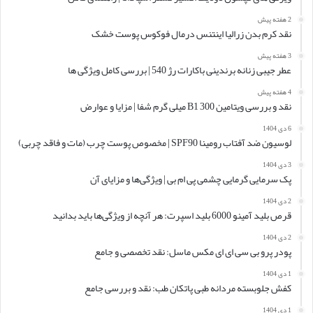
2 هفته پیش
نقد کرم بدن زرالیا اینتنس درمال فوکوس پوست خشک
3 هفته پیش
عطر جیبی زنانه برندینی باکارات رژ 540 | بررسی کامل ویژگی ها
4 هفته پیش
نقد و بررسی ویتامین B1 300 میلی گرم شفا | مزایا و عوارض
6 دی 1404
لوسیون ضد آفتاب رومینا SPF90 | مخصوص پوست چرب (مات و فاقد چربی)
3 دی 1404
پک سرمایی گرمایی چشمی پی ام بی | ویژگی‌ها و مزایای آن
2 دی 1404
قرص بلید آمینو 6000 بلید اسپرت: هر آنچه از ویژگی‌ها باید بدانید
2 دی 1404
پودر پرو بی سی ای ای مکس ماسل: نقد تخصصی و جامع
1 دی 1404
کفش جلوبسته مردانه طبی پاتکان طب: نقد و بررسی جامع
1 دی 1404