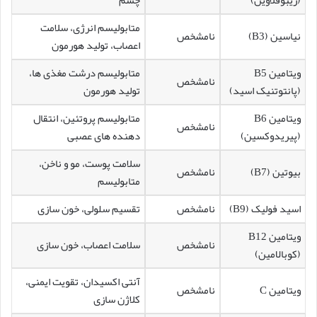
متابولیسم انرژی، سلامت
نیاسین (B3)
نامشخص
اعصاب، تولید هورمون
ویتامین B5
متابولیسم درشت مغذی ها،
نامشخص
(پانتوتنیک اسید)
تولید هورمون
ویتامین B6
متابولیسم پروتئین، انتقال
نامشخص
(پیریدوکسین)
دهنده های عصبی
سلامت پوست، مو و ناخن،
بیوتین (B7)
نامشخص
متابولیسم
اسید فولیک (B9)
نامشخص
تقسیم سلولی، خون سازی
ویتامین B12
نامشخص
سلامت اعصاب، خون سازی
(کوبالامین)
آنتی اکسیدان، تقویت ایمنی،
ویتامین C
نامشخص
کلاژن سازی