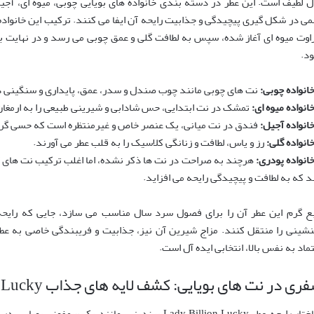
ل لطیف است. این عطر در دسته بندی خانواده های بویایی چوبی، میوه ای، آج
می در شکل گیری پیچیدگی و جذابیت رایحه آن ایفا می کنند. ترکیب این خانواده
اوت میوه ای آغاز شده، سپس به لطافت گلی و عمق چوبی می رسد و در نهایت ب
د.
انواده چوبی:
نت های چوبی مانند چوب صندل و سدر، عمق، پایداری و سنگینی د
انواده میوه ای:
تمشک در نت ابتدایی، حس شادابی و شیرینی طبیعی را به ارمغان
انواده آجیل:
فندق در نت میانی، یک عنصر خاص و غیرمنتظره است که حسی گرم،
انواده گلی:
رز و یاس، لطافت و زنانگی کلاسیک را به قلب عطر می آورند.
انواده پودری:
هرچند به صراحت در نت ها ذکر نشده، اما اغلب ترکیب نت های گل
د که به لطافت و پیچیدگی رایحه می افزاید.
ع گرم این عطر آن را برای فصول سرد سال مناسب می سازد، جایی که رایح
نشینی را منتقل کنند. مزاج شیرین آن نیز، جذابیت و فریبندگی خاصی به عطر
تماد به نفس بالا، انتخابی ایده آل است.
ری در نت های بویایی: کشف لایه های جذاب Lady Billion Lucky
ساختار رایحه عطر Lady Billion Lucky برندینی، مانند یک 