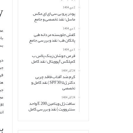
y
2 دی 1404
پودر پرو بی سی ای ای مکس
ماسل: نقد تخصصی و جامع
1 دی 1404
کفش جلوبسته مردانه طبی
با
پاتکان طب: نقد و بررسی جامع
بس
1 دی 1404
قرص جوشان زینک پلاس ب
در
کمپلکس آپوویتال: نقد کامل
جی
24 آذر 1404
فر
کرم ضد آفتاب فاقد چربی
ها
دکتر ژیلا SPF30 | نقد کامل و
تخصصی
24 آذر 1404
سافت ژل ویتامین E 200 واحد
اق
سنتروویت | نقد و بررسی کامل
ان
برند Brandini