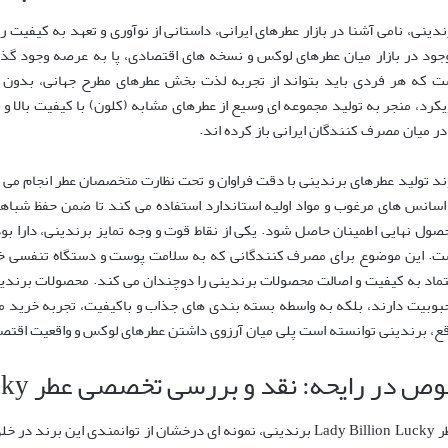
ندینی، نامی آشنا در بازار عطرهای ایرانی، داستانی از نوآوری و تعهد به کیفیت ر
جود در بازار میان عطرهای لوکس و نسخه های اقتصادی، پا به عرصه وجود گذا
ت که هر فردی باید بتواند از تجربه لذت بخش عطرهای مطرح جهانی، بدون پ
یکرد، منجر به تولید مجموعه ای وسیع از عطرهای مشابه (کلون) با کیفیت بالا
 در میان مصرف کنندگان ایرانی باز کرده اند.
ند تولید عطرهای برندینی با دقت فراوان و تحت نظارت متخصصان عطر انجام م
 اسانس های مرغوب و مواد اولیه استاندارد استفاده می کند تا ضمن حفظ شباهت 
صول نهایی اطمینان حاصل شود. یکی از نقاط قوت و وجه تمایز برندینی، دارا بو
ت. این موضوع برای مصرف کنندگانی که به سلامت پوست و دستگاه تنفسی خود
تماد به کیفیت و اصالت محصولات برندینی را دوچندان می کند. محصولات برندین
بوبیت دارند، بلکه به واسطه بسته بندی های جذاب و باکیفیت، تجربه خرید مطل
قع، برندینی توانسته است پلی میان آرزوی داشتن عطرهای لوکس و واقعیت اقتصا
ص در رایحه: نقد و بررسی تخصصی عطر Lady Billion Lucky
عطر Lady Billion Lucky برندینی، نمونه ای درخشان از توانمندی این 