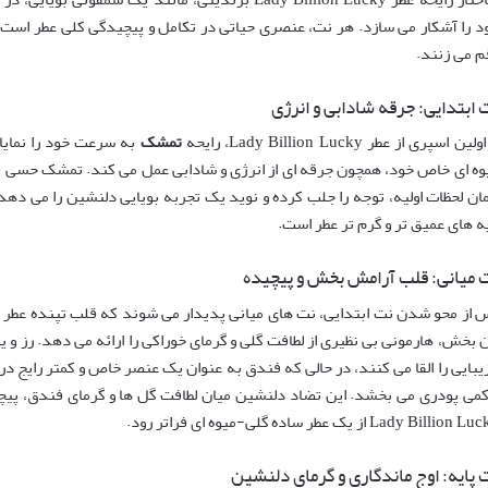
د را آشکار می سازد. هر نت، عنصری حیاتی در تکامل و پیچیدگی کلی عطر است و
م می زنند.
 ابتدایی: جرقه شادابی و انرژی
لین اسپری از عطر Lady Billion Lucky، رایحه
تمشک
به سرعت خود را نمایان
وه ای خاص خود، همچون جرقه ای از انرژی و شادابی عمل می کند. تمشک حسی فری
ان لحظات اولیه، توجه را جلب کرده و نوید یک تجربه بویایی دلنشین را می دهد. ا
یه های عمیق تر و گرم تر عطر است.
 میانی: قلب آرامش بخش و پیچیده
 از محو شدن نت ابتدایی، نت های میانی پدیدار می شوند که قلب تپنده عطر
ن بخش، هارمونی بی نظیری از لطافت گلی و گرمای خوراکی را ارائه می دهد. رز و 
زیبایی را القا می کنند، در حالی که فندق به عنوان یک عنصر خاص و کمتر رایج در
کمی پودری می بخشد. این تضاد دلنشین میان لطافت گل ها و گرمای فندق، پیچ
Lady Billion از یک عطر ساده گلی-میوه ای فراتر رود.
 پایه: اوج ماندگاری و گرمای دلنشین