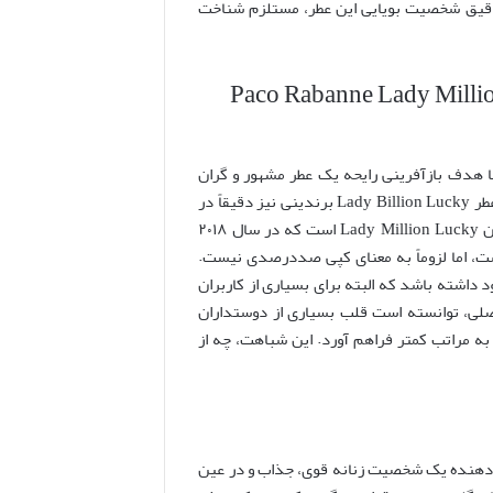
 دقیق شخصیت بویایی این عطر، مستلزم شناخت
 بخش اصلی: Lady Billion Lucky و ارتباط آن با Paco Rabanne Lady Million
 هدف بازآفرینی رایحه یک عطر مشهور و گران
قیمت، با استفاده از ترکیبات مشابه اما اغلب با قیمتی پایین تر، تولید می شوند. عطر Lady Billion Lucky برندینی نیز دقیقاً در
همین رده قرار می گیرد و الهام بخش آن، عطر بسیار محبوب و پرطرفدار پاکو رابان Lady Million Lucky است که در سال ۲۰۱۸
ست، اما لزوماً به معنای کپی صددرصدی نیست.
داشته باشد که البته برای بسیاری از کاربران
ی قابل قبولی به رایحه اصلی، توانسته است قلب بسیاری از دوستداران
هزینه ای به مراتب کمتر فراهم آورد. این شباهت، چه از
خوبی بازتاب دهنده یک شخصیت زنانه قوی، جذاب و در عین