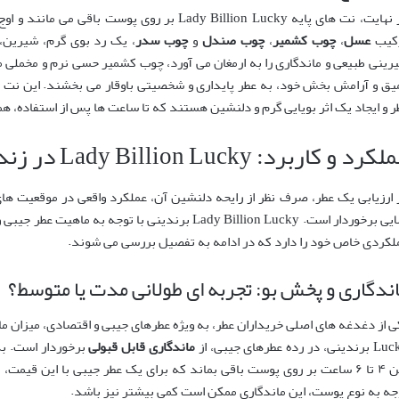
در نهایت، نت های پایه Lady Billion Lucky بر روی پ
کیب
عسل
،
چوب کشمیر
،
چوب صندل
و
چوب سدر
، یک رد بوی گرم، شیرین،
رینی طبیعی و ماندگاری را به ارمغان می آورد، چوب کشمیر حسی نرم و مخملی
یق و آرامش بخش خود، به عطر پایداری و شخصیتی باوقار می بخشند. این نت ه
ر و ایجاد یک اثر بویایی گرم و دلنشین هستند که تا ساعت ها پس از استفاده، هم
رد و کاربرد: Lady Billion Lucky در زندگی روزمره شما
 ارزیابی یک عطر، صرف نظر از رایحه دلنشین آن، عملکرد واقعی در موقعیت ها
بالایی برخوردار است. Lady Billion Lucky برندینی با تو
لکردی خاص خود را دارد که در ادامه به تفصیل بررسی می شوند.
ندگاری و پخش بو: تجربه ای طولانی مدت یا متوسط؟
ینی، در رده عطرهای جیبی، از
ماندگاری قابل قبولی
برخوردار است. به
بین ۴ تا ۶ ساعت بر روی پوست باقی بماند که برای یک عطر جیبی با این قیم
جه به نوع پوست، این ماندگاری ممکن است کمی بیشتر نیز باشد.