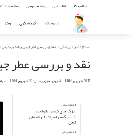
سلام دکتر
اقتصادی
رسانه عمومی
رسانه سلامت 
داروخانه
گردشگری
وکیل
سلام دکتر
>
پزشکی
>
نقد و بررسی عطر جیبی زنانه برندینی Lady Billion Lucky
نقد و بررسی عطر جیبی زنانه ب
29 شهریور 1404
آخرین به روز رسانی: 29 شهریور 1404
خواندن ای
1 هفته پیش
ویژگی های کپسول لاولایف
اکسیر گستر اسپادانا | راهنمای
کامل
1 هفته پیش