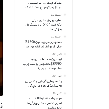
نقد کرم بدن زرالیا اینتنس
درمال فوکوس پوست خشک
3 هفته پیش
عطر جیبی زنانه برندینی
باکارات رژ 540 | بررسی کامل
ویژگی ها
4 هفته پیش
نقد و بررسی ویتامین B1 300
میلی گرم شفا | مزایا و عوارض
6 دی 1404
لوسیون ضد آفتاب رومینا
SPF90 | مخصوص پوست چرب
(مات و فاقد چربی)
3 دی 1404
پک سرمایی گرمایی چشمی پی
ام بی | ویژگی‌ها و مزایای آن
2 دی 1404
قرص بلید آمینو 6000 بلید
ن
اسپرت: هر آنچه از ویژگی‌ها
باید بدانید