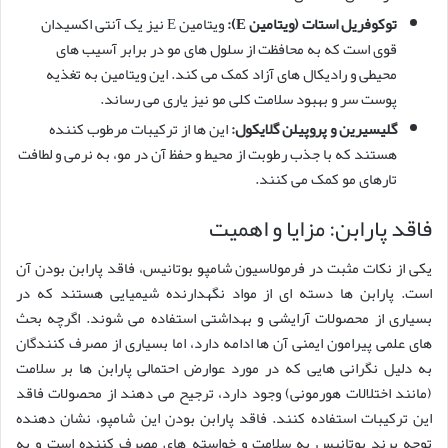
توکوفریل استات (ویتامین E):
ویتامین E نیز یک آنتی اکسیدان
قوی است که به محافظت از سلول های مو در برابر آسیب های
محیطی و رادیکال های آزاد کمک می کند. این ویتامین به تغذیه
پوست سر و بهبود سلامت کلی مو نیز یاری می رساند.
گلیسیرین و پروپیلن گلایکول:
این ها از ترکیبات مرطوب کننده
هستند که با جذب رطوبت از محیط و حفظ آن در مو، به نرمی و لطافت
تارهای مو کمک می کنند.
فاقد پارابن: مزایا و اهمیت
یکی از نکات مثبت در فرمولاسیون شامپو بوتانیس، فاقد پارابن بودن آن
است. پارابن ها دسته ای از مواد نگهدارنده شیمیایی هستند که در
بسیاری از محصولات آرایشی و بهداشتی استفاده می شوند. اگرچه بحث
های علمی پیرامون ایمنی آن ها ادامه دارد، اما بسیاری از مصرف کنندگان
به دلیل نگرانی هایی که در مورد عوارض احتمالی پارابن ها بر سلامت
(مانند اختلالات هورمونی) وجود دارد، ترجیح می دهند از محصولات فاقد
این ترکیبات استفاده کنند. فاقد پارابن بودن این شامپو، نشان دهنده
توجه برند بوتانیس به سلامت و خواسته های مصرف کننده است و به