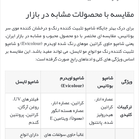
مقایسه با محصولات مشابه در بازار
برای درک بهتر جایگاه شامپو تثبیت کننده رنگ و درخشان کننده موی سر
بوتانیس، مقایسه ای مختصر با دو محصول محبوب و مشابه در بازار ایران،
یعنی شامپو حاوی کراتین موهای رنگ شده اویدرم (Evicolour) و شامپو
تثبیت کننده رنگ مو انواع مو لایسل، می تواند مفید باشد. این مقایسه بر
اساس ویژگی های کلی و ادعاهای رایج صورت گرفته است:
شامپو
شامپو اویدرم
ویژگی
شامپو لایسل
بوتانیس
(Evicolour)
عصاره انار،
فیلترهای UV،
کراتین، عصاره انار،
ترکیبات
کراتین
روغن آرگان،
عصاره هسته انگور
کلیدی
هیدرولیز
کراتین، پروتئین
(معمولاً)، ویتامین E
شده، پانتنول
گندم
غالباً حاوی سولفات های
دارای انواع