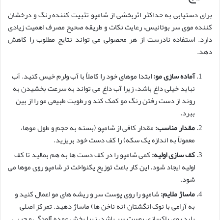
برای دستیابی به حداکثر اثربخشی از شامپو تثبیت کننده رنگ و درخشان
کننده موی سر بوتانیس، رعایت نکات و طریقه صحیح مصرف اهمیت زیادی
دارد. استفاده نادرست از هر محصولی می تواند نتایج مطلوب را کاهش
دهد.
آماده سازی مو:
ابتدا موهای خود را کاملاً با آب ولرم خیس کنید. آب
نباید خیلی داغ باشد، زیرا آب داغ می تواند به سرعت بخشیدن به
روند از دست رفتن رنگ مو کمک کند و رطوبت طبیعی مو را از بین
ببرد.
مقدار مناسب:
مقدار کافی از شامپو (بسته به حجم و طول موها،
معمولاً به اندازه یک سکه) را کف دست خود بریزید.
کف سازی اولیه:
کمی شامپو را در کف دست ها به هم بمالید تا کف
اولیه ایجاد شود. این کار باعث توزیع یکنواخت تر شامپو روی موها می
شود.
ماساژ ملایم:
شامپو را روی پوست سر و ریشه های مو اعمال کنید و
به آرامی با نوک انگشتان (نه ناخن ها) ماساژ دهید. تمرکز اصلی
باید روی پاکسازی پوست سر باشد، زیرا بخش عمده آلودگی و چربی