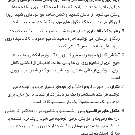
در این ناحیه تجمع می یابد. کف حاصله به آرامی روی ساقه موها
پخش می شود. از مالش شدید و خشن ساقه مو خودداری کنید، زیرا
این کار می تواند به کوتیکول های موی رنگ شده آسیب برساند.
زمان مکث (اختیاری):
برای اثربخشی بیشتر ترکیبات تثبیت کننده
رنگ و آبرسان، می توانید اجازه دهید شامپو حدود 1 تا 2 دقیقه روی
موها باقی بماند، سپس آبکشی کنید.
آبکشی کامل:
موها را به طور کامل و با آب ولرم آبکشی نمایید تا
هیچ اثری از شامپو روی آن ها باقی نماند. اطمینان از آبکشی کامل
برای جلوگیری از باقی ماندن مواد شوینده و کدر شدن مو ضروری
است.
تکرار:
در صورت لزوم (مثلاً برای موهای بسیار چرب یا آلوده)، می
توانید فرآیند شستشو را یک بار دیگر تکرار کنید. با این حال، برای
موهای رنگ شده، معمولاً یک بار شستشو کافی است.
مکمل های مراقبتی:
پس از شستشو با شامپو، برای حداکثر اثربخشی
در حفظ رطوبت و افزایش نرمی، توصیه می شود از یک نرم کننده یا
ماسک موی مخصوص موهای رنگ شده از همین برند یا برندهای
سازگار استفاده نمایید.