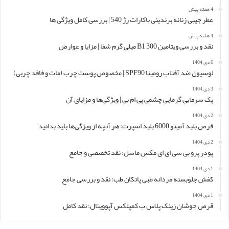
4 هفته پیش
عطر جیبی زنانه برندینی باکارات رژ 540 | بررسی کامل ویژگی ها
4 هفته پیش
نقد و بررسی ویتامین B1 300 میلی گرم شفا | مزایا و عوارض
6 دی 1404
لوسیون ضد آفتاب رومینا SPF90 | مخصوص پوست چرب (مات و فاقد چربی)
3 دی 1404
پک سرمایی گرمایی چشمی پی ام بی | ویژگی‌ها و مزایای آن
2 دی 1404
قرص بلید آمینو 6000 بلید اسپرت: هر آنچه از ویژگی‌ها باید بدانید
2 دی 1404
پودر پرو بی سی ای ای مکس ماسل: نقد تخصصی و جامع
1 دی 1404
کفش جلوبسته مردانه طبی پاتکان طب: نقد و بررسی جامع
1 دی 1404
قرص جوشان زینک پلاس ب کمپلکس آپوویتال: نقد کامل