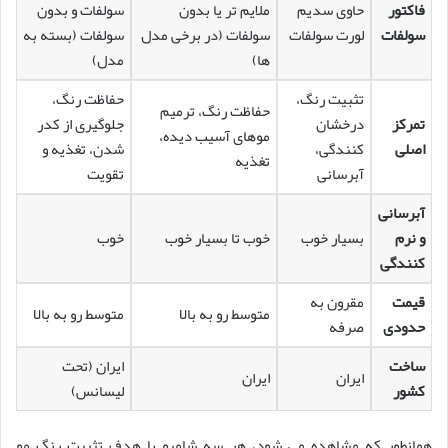
فاکتور
حاوی سدیم
ملایم تر یا بدون
سولفات و بدون
سولفات
لورت سولفات
سولفات (در برخی مدل
سولفات (بسته به
ها)
مدل)
تثبیت رنگ،
حفاظت رنگ،
حفاظت رنگ، ترمیم
تمرکز
درخشان
جلوگیری از کدر
موهای آسیب دیده،
اصلی
کنندگی،
شدن، تغذیه و
تغذیه
آبرسانی
تقویت
آبرسانی
و نرم
بسیار خوب
خوب تا بسیار خوب
خوب
کنندگی
قیمت
مقرون به
متوسط رو به بالا
متوسط رو به بالا
حدودی
صرفه
ساخت
ایران (تحت
ایران
ایران
کشور
لیسانس)
همانطور که مشاهده می شود، هر سه شامپو با هدف تثبیت رنگ مو