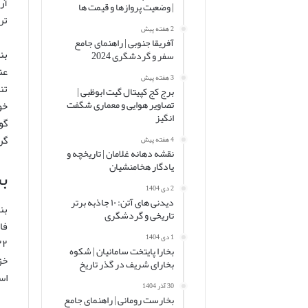
آر
| وضعیت پروازها و قیمت ها
تر
2 هفته پیش
آفریقا جنوبی | راهنمای جامع
بن
سفر و گردشگری 2024
عن
3 هفته پیش
تن
برج کج کپیتال گیت ابوظبی |
تصاویر هوایی و معماری شگفت
خو
انگیز
گو
گر
4 هفته پیش
نقشه دهانه غلامان | تاریخچه و
یادگار هخامنشیان
ب
2 دی 1404
دیدنی های آتن: ۱۰ جاذبه برتر
بن
تاریخی و گردشگری
1 دی 1404
بخارا پایتخت سامانیان | شکوه
خز
بخارای شریف در گذر تاریخ
اس
30 آذر 1404
بخارست رومانی | راهنمای جامع