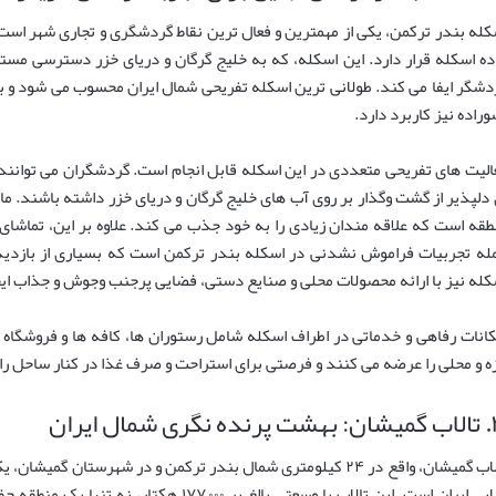
کله بندر ترکمن، یکی از مهمترین و فعال ترین نقاط گردشگری و تجاری شهر است ک
ده اسکله قرار دارد. این اسکله، که به خلیج گرگان و دریای خزر دسترسی مس
دشگر ایفا می کند. طولانی ترین اسکله تفریحی شمال ایران محسوب می شود و ب
وراده نیز کاربرد دارد.
الیت های تفریحی متعددی در این اسکله قابل انجام است. گردشگران می توانند با
 دلپذیر از گشت وگذار بر روی آب های خلیج گرگان و دریای خزر داشته باشند. م
طقه است که علاقه مندان زیادی را به خود جذب می کند. علاوه بر این، تماشای 
له تجربیات فراموش نشدنی در اسکله بندر ترکمن است که بسیاری از بازدید
کله نیز با ارائه محصولات محلی و صنایع دستی، فضایی پرجنب وجوش و جذاب ایجا
کانات رفاهی و خدماتی در اطراف اسکله شامل رستوران ها، کافه ها و فروشگاه
زه و محلی را عرضه می کنند و فرصتی برای استراحت و صرف غذا در کنار ساحل را
ی شمال ایران
تالاب گمیشان، واقع در ۲۴ کیلومتری شمال بندر ترکمن و در شهرستان
تالابی ایران است. این تالاب با وسعتی بالغ بر 