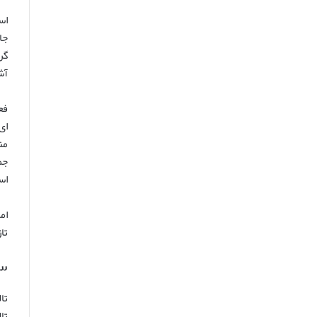
اس
جا
گر
آش
فع
ای
من
جم
اس
ام
تا
۳. تالاب گمیشان: بهشت پرنده نگر