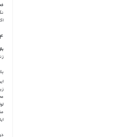
فع
نگ
اک
۴. بازارهای پرهیاهو: بازارچه گمرکی و د
با
زن
با
ای
زی
مح
لو
من
ای
دو