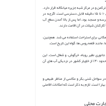
 در دریای خزر، در ۱۰ کیلومتری غرب بندر ترکمن و در مرکز شبه جزیره میانکاله قرار دارد.
این جزیره از طریق اسکله بندر ترکمن با قایق های موتوری در مدت زمان تقریبی ۱۰ تا ۱۵ دقیقه قابل دسترسی است. اگرچه در
رسه و مسجد بود، اما پس از بالا آمدن سطح آب
 مکانی برای استراحت استفاده می شد. همچنین،
ا، مانند قلعه روس ها، گواه این تاریخ است.
 جانوری نظیر روباه، خرگوش، و شغال است. این
جزیره همچنین نقش بسیار مهمی در صنعت خاویار ایران ایفا می کند، به طوری که حدود ۴۰٪ از خاویار کشور در نزدیکی آب های آن
در سواحل شنی بکر و عکاسی از مناظر طبیعی و
هار) است. لازم به ذکر است که امکانات اقامتی