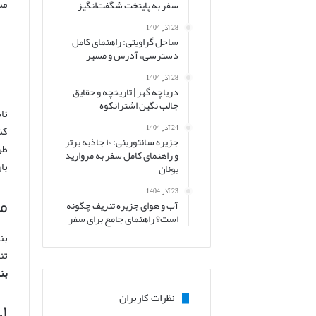
مس
سفر به پایتخت شگفت‌انگیز
28 آذر 1404
ساحل گراویتی: راهنمای کامل
دسترسی، آدرس و مسیر
28 آذر 1404
دریاچه گهر | تاریخچه و حقایق
جالب نگین اشترانکوه
24 آذر 1404
کش
جزیره سانتورینی: ۱۰ جاذبه برتر
طر
و راهنمای کامل سفر به مروارید
با
یونان
23 آذر 1404
م
آب و هوای جزیره تنریف چگونه
است؟ راهنمای جامع برای سفر
بن
تن
بن
نظرات کاربران
۱. جزیره آشوراده: تنها جزیره مسکونی ایرانی دریای خزر