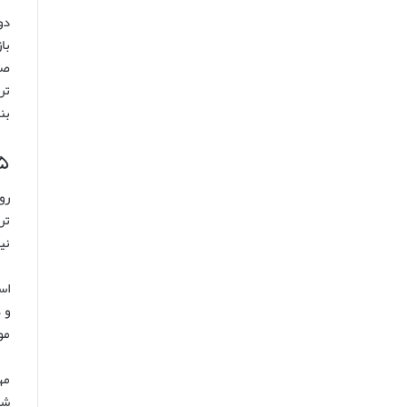
دو
با
صن
تر
بن
۵. روستای قره قاشلی: نبض اسب 
تر
نی
اس
و 
مو
مه
شم