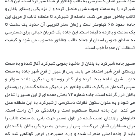
شود مسیر اصلی دسترسی به تالاب چغاخور از مبدأ شهرکرد است. این جاده
شهرکرد را به سمت جنوب شرق متصل کرده و از نزدیکی روستای باغان و
تالاب چغاخور عبور می کند. فاصله از شهرکرد تا منطقه تالاب از طریق این
جاده حدود ۶۵ کیلومتر است و زمان سفر تقریبی آن حدود یک ساعت تا
یک ساعت و پانزده دقیقه است. این جاده یک شریان حیاتی برای دسترسی
به مناطق جنوبی استان از جمله تالاب چغاخور محسوب می شود و کیفیت
آسفالت آن عموماً خوب است.
مسیر جاده شهرکرد به باغان از حاشیه جنوبی شهرکرد آغاز شده و به سمت
روستای فرخ شهر امتداد می یابد. پس از عبور از فرخ شهر جاده به سمت
جنوب شرق ادامه پیدا کرده و از کنار روستاهای دیگری مانند سولار و
سپس گندمان می گذرد. تالاب چغاخور در نزدیکی منطقه گندمان و روستای
باغان قرار گرفته است. جاده شماره ۷۲ بخش عمده ای از این مسیر را شامل
می شود و به عنوان ستون فقرات دسترسی از شهرکرد به این منطقه عمل
می کند. این جاده نسبتاً مستقیم است و رانندگی در آن راحت است.
تابلوهای راهنمای نصب شده در طول مسیر جهت یابی به سمت تالاب را
برای مسافران آسان می کنند. پس از رسیدن به نزدیکی باغان یا گندمان
باید از جاده اصلی منحرف شده و وارد مسیرهای فرعی کوتاهی شد که