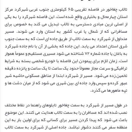
تالاب چغاخور در فاصله تقریبی ۶۵ کیلومتری جنوب غربی شهرکرد مرکز
استان چهارمحال و بختیاری واقع شده است. این فاصله شهرکرد را به یکی
از اصلی ترین مبادی دسترسی به تالاب تبدیل می کند به خصوص برای
مسافرانی که از شمال یا غرب کشور به استان وارد می شوند. مسیر
متداول از شهرکرد به سمت تالاب از طریق جاده ای است که به سمت جنوب
شرق استان امتداد می یابد. این جاده که بخشی از آن با نام جاده شهرکرد
به باغان یا جاده شماره ۷۲ شناخته می شود مسیری مستقیم و عموماً هموار
است. زمان لازم برای پیمودن این فاصله با خودرو شخصی بسته به شرایط
ترافیکی و سرعت مجاز معمولاً حدود یک ساعت تا یک ساعت و پانزده دقیقه
تخمین زده می شود. مسیر از شهرکرد ابتدا از مناطق مسکونی حاشیه شهر
عبور کرده و سپس وارد جاده ای بین شهری می شود که از میان دشت ها و
تپه ماهورها می گذرد.
در طول مسیر از شهرکرد به سمت چغاخور تابلوهای راهنما در نقاط مختلف
نصب شده اند که مسافران را به سمت تالاب هدایت می کنند. این موضوع
باعث می شود که پیدا کردن مسیر برای کسانی که برای اولین بار به این
منطقه سفر می کنند دشوار نباشد. جاده اصلی از شهرکرد به سمت تالاب