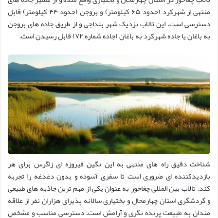
منتهی از شهرکرد (حدود ۶۵ کیلومتر) و بروجن (حدود ۴۴ کیلومتر) قابل
دسترسی است. این تالاب نزدیک شهر بلداجی و از طریق جاده های بروجن
به باغان یا جاده شهرکرد به باغان (جاده شماره ۷۲) قابل رسیدن است.
شناخت دقیق راه های منتهی به این نگین فیروزه ای زاگرس برای هر
بازدیدکننده ای ضروری است تا سفری آسوده و بدون دغدغه را تجربه
کند. تالاب بین المللی چغاخور به عنوان یکی از مهم ترین جاذبه های طبیعی
و گردشگری استان چهارمحال و بختیاری سالانه پذیرای هزاران نفر از علاقه
مندان به طبیعت پرنده نگری و آرامش است. دسترسی مناسب و مشخص