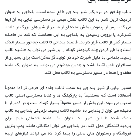
تالاب چغاخور در نزدیکی شهر بلداجی واقع شده است. بلداجی به عنوان
نزدیک ترین شهر به این تالاب نقش مهمی در دسترسی نهایی به آن ایفا
می کند. پس از پیمودن بخش عمده ای از مسیر از شهرهای بزرگ تر مانند
شهرکرد یا بروجن رسیدن به بلداجی به این معناست که شما در فاصله
بسیار کمی از تالاب قرار دارید. فاصله بلداجی تا تالاب چغاخور بسیار اندک
است و با طی کردن چند کیلومتر کوتاه از این شهر می توان به حاشیه تالاب
رسید. بلداجی به دلیل شهرت خود در تولید گز ممکن است برای بسیاری از
مسافران نامی آشنا باشد و همین موضوع می تواند به عنوان یک نقطه
عطف و راهنما در مسیر دسترسی به تالاب عمل کند.
مسیر نهایی از شهر بلداجی به سمت تالاب جاده ای فرعی تر اما معمولاً
آسفالته است که مستقیماً به پارکینگ ها و نقاط دسترسی اصلی تالاب
منتهی می شود. این بخش از مسیر معمولاً بسیار کوتاه است و در کمتر از ۱۰
دقیقه می توان از بلداجی به حاشیه تالاب رسید. نزدیکی بلداجی به تالاب
باعث شده تا این شهر به عنوان یک نقطه خدماتی مهم برای
بازدیدکنندگان عمل کند. در بلداجی می توان امکاناتی مانند پمپ بنزین
فروشگاه و رستوران های محلی را پیدا کرد که می تواند نیازهای اولیه