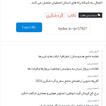
اتصال به شبکه راه های استان اصفهان متصل می کند.
تالاب
گردشگری
دسته بندی مطلب
Copy URL
4 روز پیش
نقشه جامع هندوستان | جغرافیا، ایالت ها و شهرها
1 هفته پیش
اطلاعات پرواز تهران به سوئیس | وضعیت پروازها و قیمت ها
2 هفته پیش
آفریقا جنوبی | راهنمای جامع سفر و گردشگری 2024
4 هفته پیش
برج کج کپیتال گیت ابوظبی | تصاویر هوایی و معماری شگفت انگیز
4 هفته پیش
نقشه دهانه غلامان | تاریخچه و یادگار هخامنشیان