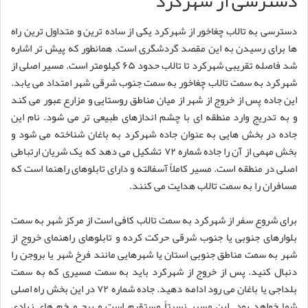
دسترسی از شهرکرد
دسترسی به تالاب چغاخور از شهرکرد یکی از ساده ترین و متداول ترین راه
ها برای رسیدن به این مقصد گردشگری است. همانطور که پیش تر اشاره
شد فاصله تقریبی شهرکرد تا تالاب حدود ۶۵ کیلومتر است. مسیر اصلی از
شهرکرد به سمت تالاب چغاخور به سمت جنوب شرقی شهر امتداد می یابد.
این جاده پس از خروج از شهر از میان مناطق روستایی و مزارع عبور می کند
و به تدریج وارد منطقه ای با چشم اندازهای طبیعی تر می شود. نام این
جاده در بخش هایی به عنوان جاده شهرکرد به باغان شناخته می شود و
بخش مهمی از آن را جاده شماره ۷۲ تشکیل می دهد که یک شریان ارتباطی
اصلی در منطقه است. مسیر کاملاً آسفالته و دارای تابلوهای راهنما است که
مسافران را به سمت تالاب هدایت می کنند.
برای شروع سفر از شهرکرد به سمت تالاب کافی است از مرکز شهر به سمت
بلوارهای جنوبی یا جنوب شرقی حرکت کرده و تابلوهای راهنمای خروج از
شهر به سمت مناطق جنوبی استان یا شهرهایی مانند فرخ شهر یا بروجن را
دنبال کنید. پس از خروج از شهرکرد باید به سمت مسیری که به سمت
بلداجی یا باغان می رود ادامه دهید. جاده شماره ۷۲ در این بخش راه اصلی
شما خواهد بود. این مسیر نسبتاً مستقیم است و پیچ و خم های زیادی