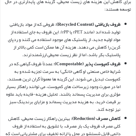
برای کاهش این هزینه های زیست محیطی، گزینه های پایدارتری در حال
توسعه هستند:
ظروف بازیافتی (Recycled Content):
ظروفی که از مواد بازیافتی
تولید شده اند (مانند rPET یا rPP). این ظروف به جای استفاده از
مواد اولیه جدید، از پلاستیک های موجود استفاده می کنند و ردپای
کربن را کاهش می دهند. هزینه آن ها ممکن است کمی بالاتر از
پلاستیک بکر باشد، اما از نظر زیست محیطی ارزشمندترند.
ظروف کمپوست پذیر (Compostable):
عمدتاً ظروف گیاهی که در
شرایط خاص صنعتی (و گاهی خانگی) به سرعت تجزیه شده و به
کمپوست تبدیل می شوند. این گزینه ها معمولاً گران ترین هستند،
اما در صورت وجود زیرساخت های کمپوست، می توانند راهکار بسیار
مؤثری برای مدیریت پسماند باشند. تحلیل هزینه-فایده باید علاوه
بر قیمت خرید، به هزینه مدیریت پسماند و مزایای برندینگ سبز
نیز توجه کند.
کاهش مصرف (Reduction):
بهترین راهکار زیست محیطی، کاهش
کلی مصرف ظروف یک بار مصرف، با تشویق به استفاده از ظروف
دائمی قابل شستشو در محل یا ارائه تخفیف برای مشتریانی است که