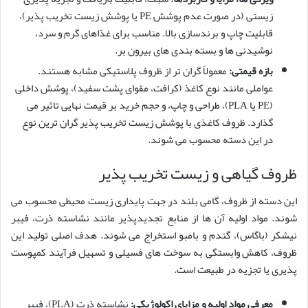
زیستی (در صورت عدم پوشش PE یا پوشش زیست تخریب پذیر)،
قابلیت چاپ و برندسازی بالا. مناسب برای غذاهای گرم و سرد،
نوشیدنی ها و بسته بندی های بیرون بر.
بازه قیمتی:
معمولاً گران تر از ظروف پلاستیکی مشابه هستند.
عواملی مانند نوع کاغذ (کرافت، مقوای پشت سفید)، پوشش داخلی
(PE یا PLA)، طراحی و چاپ، و حجم خرید بر قیمت نهایی تاثیر می
گذارد. ظروف کاغذی با پوشش زیست تخریب پذیر گران ترین نوع
در این دسته محسوب می شوند.
ظروف گیاهی و زیست تخریب پذیر
این دسته از ظروف، گامی بلند در جهت پایداری زیست محیطی محسوب می
شوند. مواد اولیه آن ها از منابع تجدیدپذیر مانند نشاسته ذرت، فیبر
نیشکر (باگاس)، گندم و بامبو استخراج می شوند. هدف اصلی تولید این
ظروف، کاهش وابستگی به سوخت های فسیلی و تسهیل فرآیند کمپوست
پذیری یا تجزیه در طبیعت است.
معرفی مواد اولیه و مزایای اکولوژیکی:
نشاسته ذرت (PLA)، فیبر