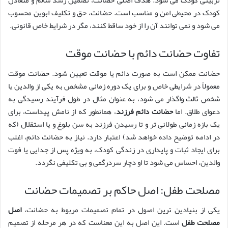
تربیتی کودک می شود. هدف اصلی حضانت، تضمین رشد سالم و متعادل
کودک در محیطی امن و مناسب است. حضانت، حق و تکلیف ابوین محسوب
می شود و نمی توانند آن را از خود ساقط کنند، مگر در شرایط خاص قانونی.
تفاوت حضانت دائم با حضانت موقت
حضانت ممکن است به صورت دائم یا موقت تعیین شود. حضانت موقت
معمولاً در شرایطی خاص و برای یک دوره زمانی مشخص به یکی از والدین یا
شخص ثالث واگذار می شود، به عنوان مثال در طول فرآیند رسیدگی به
دعوای طلاق. اما
حضانت دائم فرزند
، همانطور که از نامش پیداست، برای
یک بازه زمانی طولانی تر و تا رسیدن فرزند به سن بلوغ و یا استقلال (که
در ادامه توضیح داده خواهد شد) اعتبار دارد. نیاز به حضانت دائم، اغلب
برای ایجاد ثبات و پایداری در زندگی کودک، به ویژه پس از جدایی یا فوت
والدین، احساس می شود تا او دچار سردرگمی و بی تکلیفی نگردد.
مصلحت طفل: اصل حاکم بر تصمیمات حضانت
یکی از بنیادین ترین اصول در تمام تصمیمات مربوط به حضانت،
اصل
مصلحت طفل
است. این اصل به این معناست که در هر مرحله از تصمیم