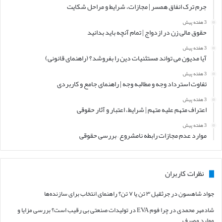
جرم ترک انفاق همسر | مجازات، شرایط و مراحل شکایت
3 هفته پیش
حقوق مالی زن در ازدواج | تمام آنچه باید بدانید
3 هفته پیش
آیا مدیون می تواند مستثنیات دین را بفروشد؟ (راهنمای قانونی)
3 هفته پیش
تفاوت استرداد وجه و مطالبه وجه | راهنمای جامع و کاربردی
3 هفته پیش
اعتراف متهم علیه متهم | شرایط، اعتبار و آثار حقوقی
3 هفته پیش
موارد عدم مجازات رابطه نامشروع – بررسی حقوقی
نظرات کاربران
جواد شاهسون
در
جرثقیل ۳ تن یا ۷ تن؟ راهنمای انتخاب برای سازنده‌ها
شادمهر محمدی
در
چرا فوم EVA در تولیدات صنعتی بی رقیب است؟ بررسی مزایا و
موارد مصرف