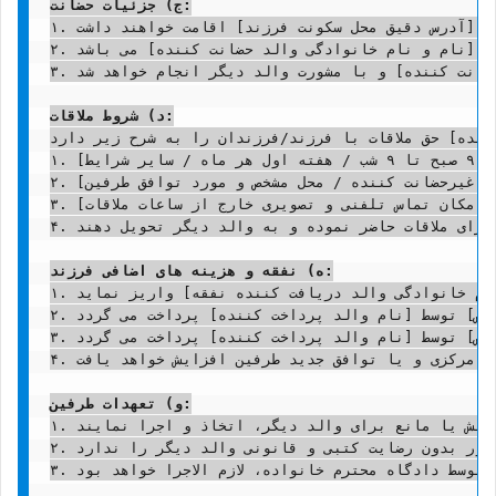
ج) جزئیات حضانت:
س [آدرس دقیق محل سکونت فرزند] اقامت خواهند داشت.
۱. 
ه [نام و نام خانوادگی والد حضانت کننده] می باشد.
۲. 
ضانت کننده] و با مشورت والد دیگر انجام خواهد شد.
۳. 
د) شروط ملاقات:
ننده] حق ملاقات با فرزند/فرزندان را به شرح زیر دارد:
 [به عنوان مثال: هر هفته در روزهای پنج شنبه و جمعه از ساعت ۹ صبح تا ۹ شب / هفته اول هر ماه / سایر شرایط]

۱. 
د غیرحضانت کننده / محل مشخص و مورد توافق طرفین]
۲. 
 امکان تماس تلفنی و تصویری خارج از ساعات ملاقات]
۳. 
رای ملاقات حاضر نموده و به والد دیگر تحویل دهند.
۴. 
ه) نفقه و هزینه های اضافی فرزند:
م خانوادگی والد دریافت کننده نفقه] واریز نماید.
۱. 
خص] توسط [نام والد پرداخت کننده] پرداخت می گردد.
۲. 
خص] توسط [نام والد پرداخت کننده] پرداخت می گردد.
۳. 
ک مرکزی و یا توافق جدید طرفین افزایش خواهد یافت.
۴. 
و) تعهدات طرفین:
۱. هر دو والد متعهد می گردند کلیه تصمیمات مرتبط با حضانت و مصلحت فرزند/فرزندان را با رعایت حسن نیت و بدون ایجاد تنش یا مانع برای والد دیگر، اتخاذ و اجرا نمایند.

۲. هیچ یک از والدین حق خارج کردن فرزند/فرزندان از کشور بدون رضایت کتبی و قانونی والد دیگر را ندارد.

۳. این توافقنامه پس از تأیید نهایی توسط دادگاه محترم خانواده، لازم الاجرا خواهد بود.
