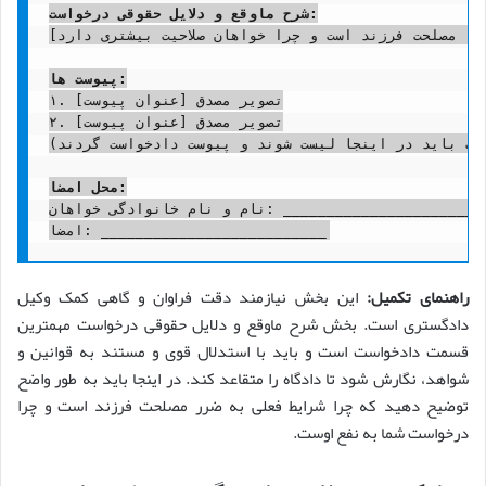
شرح ماوقع و دلایل حقوقی درخواست:
[در این قسمت، خواهان باید به صورت دقیق و مستدل، وقایع مربوط به زندگی مشترک، دلایل جدایی، و به خصوص علت درخواست حضانت یا سلب حضانت را تشریح کند. این بخش باید با تأکید بر مصلحت طفل و با ارائه شواهد و دلایل منطقی نگارش شود. به عنوان مثال، در صورت درخواست سلب حضانت، باید به تفصیل به موارد قانونی نظیر اعتیاد مضر، سوء رفتار، فساد اخلاقی، یا عدم توانایی خوانده در نگهداری و تربیت فرزند اشاره و برای هر کدام مستند ارائه شود. باید مشخص شود که چرا حضانت خوانده در تضاد با مصلحت فرزند است و چرا خواهان صلاحیت بیشتری دارد.]

پیوست ها:
۱. تصویر مصدق [عنوان پیوست]

۲. تصویر مصدق [عنوان پیوست]

(کلیه مدارک و مستندات ذکر شده در بخش دلایل و مستندات باید در اینجا لیست شوند و پیوست دادخواست گردند.)

محل امضا:
نام و نام خانوادگی خواهان: __________________________

راهنمای تکمیل:
این بخش نیازمند دقت فراوان و گاهی کمک وکیل
دادگستری است. بخش شرح ماوقع و دلایل حقوقی درخواست مهمترین
قسمت دادخواست است و باید با استدلال قوی و مستند به قوانین و
شواهد، نگارش شود تا دادگاه را متقاعد کند. در اینجا باید به طور واضح
توضیح دهید که چرا شرایط فعلی به ضرر مصلحت فرزند است و چرا
درخواست شما به نفع اوست.