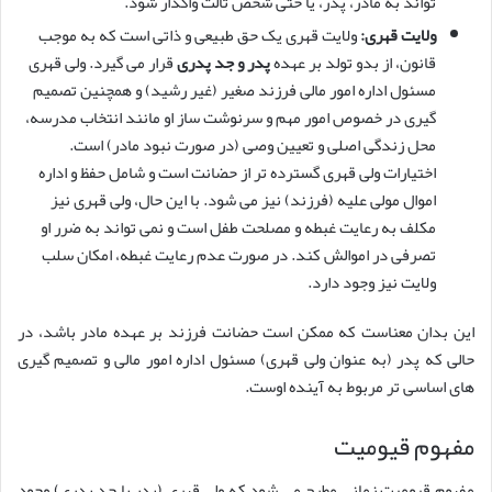
تواند به مادر، پدر، یا حتی شخص ثالث واگذار شود.
ولایت قهری:
ولایت قهری یک حق طبیعی و ذاتی است که به موجب
قانون، از بدو تولد بر عهده
پدر و جد پدری
قرار می گیرد. ولی قهری
مسئول اداره امور مالی فرزند صغیر (غیر رشید) و همچنین تصمیم
گیری در خصوص امور مهم و سرنوشت ساز او مانند انتخاب مدرسه،
محل زندگی اصلی و تعیین وصی (در صورت نبود مادر) است.
اختیارات ولی قهری گسترده تر از حضانت است و شامل حفظ و اداره
اموال مولی علیه (فرزند) نیز می شود. با این حال، ولی قهری نیز
مکلف به رعایت غبطه و مصلحت طفل است و نمی تواند به ضرر او
تصرفی در اموالش کند. در صورت عدم رعایت غبطه، امکان سلب
ولایت نیز وجود دارد.
این بدان معناست که ممکن است حضانت فرزند بر عهده مادر باشد، در
حالی که پدر (به عنوان ولی قهری) مسئول اداره امور مالی و تصمیم گیری
های اساسی تر مربوط به آینده اوست.
مفهوم قیومیت
مفهوم قیومیت زمانی مطرح می شود که ولی قهری (پدر یا جد پدری) وجود