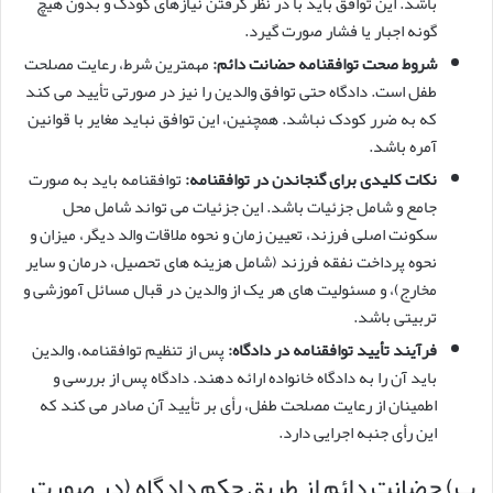
باشد. این توافق باید با در نظر گرفتن نیازهای کودک و بدون هیچ
گونه اجبار یا فشار صورت گیرد.
شروط صحت توافقنامه حضانت دائم:
مهمترین شرط، رعایت مصلحت
طفل است. دادگاه حتی توافق والدین را نیز در صورتی تأیید می کند
که به ضرر کودک نباشد. همچنین، این توافق نباید مغایر با قوانین
آمره باشد.
نکات کلیدی برای گنجاندن در توافقنامه:
توافقنامه باید به صورت
جامع و شامل جزئیات باشد. این جزئیات می تواند شامل محل
سکونت اصلی فرزند، تعیین زمان و نحوه ملاقات والد دیگر، میزان و
نحوه پرداخت نفقه فرزند (شامل هزینه های تحصیل، درمان و سایر
مخارج)، و مسئولیت های هر یک از والدین در قبال مسائل آموزشی و
تربیتی باشد.
فرآیند تأیید توافقنامه در دادگاه:
پس از تنظیم توافقنامه، والدین
باید آن را به دادگاه خانواده ارائه دهند. دادگاه پس از بررسی و
اطمینان از رعایت مصلحت طفل، رأی بر تأیید آن صادر می کند که
این رأی جنبه اجرایی دارد.
ب) حضانت دائم از طریق حکم دادگاه (در صورت