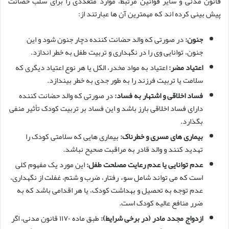
قانون مدنی و سایر قوانین مرتبط، موارد متعددی را برای سلب حضانت
پیش بینی کرده اند که مهمترین آن ها عبارتند از:
جنون:
در صورتی که والد حضانت کننده دچار جنون شود و این
جنون، توانایی وی را در نگهداری و تربیت طفل به خطر اندازد.
اعتیاد مضر:
اعتیاد به مواد مخدر، الکل یا هر نوع اعتیاد دیگری که
سلامت یا تربیت فرزند را به طور جدی به خطر بیندازد.
فساد اخلاقی و اشتهار به فساد:
در صورتی که والد حضانت کننده
دارای فساد اخلاقی بارز باشد و این فساد بر تربیت کودک تأثیر منفی
بگذارد.
بیماری های مسری و خطرناک:
بیماری هایی که سلامتی کودک را
تهدید کنند و والد قادر به مراقبت صحیح نباشد.
عدم توانایی یا عدم رعایت مصلحت طفل:
این مورد یک مفهوم کلی
است که می تواند شامل سوء رفتار، ضرب و شتم، غفلت از نگهداری،
عدم توجه به تحصیل و بهداشت کودک، یا هر اقدامی باشد که به
ضرر منافع عالیه کودک است.
ازدواج مجدد مادر (در برخی شرایط):
طبق ماده ۱۱۷۰ قانون مدنی، اگر