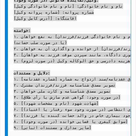
وکیل/نماینده قانونی (در صورت وجود):
نام و نام خانوادگی: [نام و نام خانوادگی وکیل]

شماره پروانه: [شماره پروانه وکیل]

اقامتگاه: [آدرس کامل وکیل]

خواسته:
۱. تعیین حضانت دائم فرزند/فرزندان مشترک به نام [نام و نام خانوادگی فرزند/فرزندان] به نفع خواهان.

(یا در صورت سلب حضانت)

۲. سلب حضانت دائم فرزند/فرزندان مشترک به نام [نام و نام خانوادگی فرزند/فرزندان] از خوانده و واگذاری آن به خواهان.

۳. صدور دستور موقت دایر بر [در صورت نیاز به تصمیم فوری دادگاه، مانند سپردن موقت فرزند به خواهان].

۴. مطالبه هزینه دادرسی و حق الوکاله وکیل (در صورت لزوم).

دلایل و مستندات:
۱. تصویر مصدق عقدنامه/سند ازدواج به شماره [شماره عقدنامه]

۲. تصویر مصدق شناسنامه فرزند/فرزندان مشترک

۳. تصویر مصدق شناسنامه و کارت ملی خواهان

۴. [در صورت وجود: گواهی عدم سازش یا رأی طلاق]

۵. [شهادت شهود (نام و مشخصات شهود)]

۶. [گزارش مددکاری اجتماعی/نیروی انتظامی (در صورت وجود سوء رفتار یا اعتیاد)]

۷. [مدارک پزشکی (در صورت وجود بیماری خاص در والد حضانت کننده یا فرزند)]

۸. [سوابق کیفری یا قضایی خوانده (در صورت وجود)]

۹. [سایر مدارک و مستندات اثباتی]
