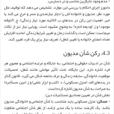
* عدم وجود جایگزین مناسب و در دسترس.
دادورز اجرای احکام با بررسی این موارد، تشخیص می دهد که توقیف مال
مورد نظر، مدیون و خانواده اش را دچار نیازمندی و عسر و حرج می کند یا
خیر. اهمیت این رکن در بندهای ب (اثاثیه مورد نیاز زندگی)، ج (آذوقه
موجود) و ز (ودیعه اجاره) به وضوح مشهود است. پویایی نیاز نیز از نکات
مهم است؛ ممکن است با گذشت زمان و تغییر شرایط زندگی (مانند افزایش
تعداد اعضای خانواده یا تغییر شغل)، تعریف نیاز برای یک فرد تغییر کند.
4.3. رکن شأن مدیون
شأن در ادبیات حقوقی و اجتماعی، به جایگاه و مرتبه اجتماعی و معنوی هر
فرد اشاره دارد. این جایگاه، تحت تأثیر عواملی مانند شغل، تحصیلات،
موقعیت خانوادگی، سابقه زندگی و عرف جامعه شکل می گیرد. قانون گذار
در بندهای الف (منزل مسکونی)، د (کتب و ابزار علمی) و ز (عین مستأجره)
به صراحت به شأن مدیون اشاره کرده است.
نقش شأن در تعیین مصادیق مستثنیات دین:
*
مسکن:
منزل مسکونی باید متناسب با شأن اجتماعی و خانوادگی مدیون
باشد. یک کارمند ساده با یک مدیر ارشد، از نظر شأن اجتماعی متفاوت
هستند و این تفاوت در تعیین مسکن مناسب برای آن ها لحاظ می شود.