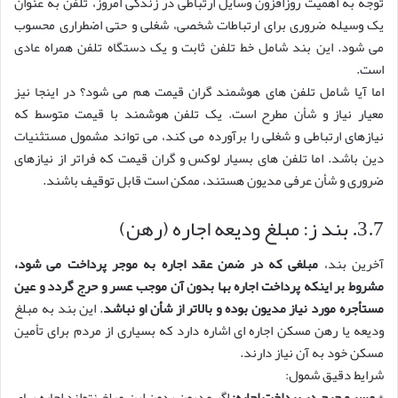
توجه به اهمیت روزافزون وسایل ارتباطی در زندگی امروز، تلفن به عنوان
یک وسیله ضروری برای ارتباطات شخصی، شغلی و حتی اضطراری محسوب
می شود. این بند شامل خط تلفن ثابت و یک دستگاه تلفن همراه عادی
است.
اما آیا شامل تلفن های هوشمند گران قیمت هم می شود؟ در اینجا نیز
معیار نیاز و شأن مطرح است. یک تلفن هوشمند با قیمت متوسط که
نیازهای ارتباطی و شغلی را برآورده می کند، می تواند مشمول مستثنیات
دین باشد. اما تلفن های بسیار لوکس و گران قیمت که فراتر از نیازهای
ضروری و شأن عرفی مدیون هستند، ممکن است قابل توقیف باشند.
3.7. بند ز: مبلغ ودیعه اجاره (رهن)
آخرین بند،
مبلغی که در ضمن عقد اجاره به موجر پرداخت می شود،
مشروط بر اینکه پرداخت اجاره بها بدون آن موجب عسر و حرج گردد و عین
مستأجره مورد نیاز مدیون بوده و بالاتر از شأن او نباشد
. این بند به مبلغ
ودیعه یا رهن مسکن اجاره ای اشاره دارد که بسیاری از مردم برای تأمین
مسکن خود به آن نیاز دارند.
شرایط دقیق شمول:
*
عسر و حرج در پرداخت اجاره:
اگر مدیون بدون این مبلغ نتواند اجاره بهای