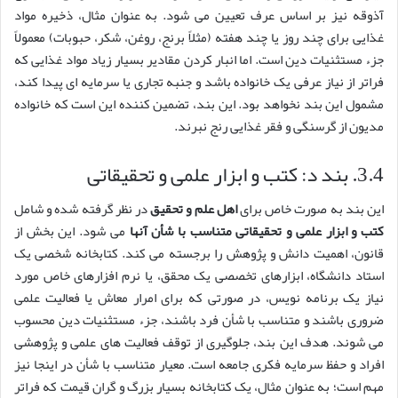
آذوقه نیز بر اساس عرف تعیین می شود. به عنوان مثال، ذخیره مواد
غذایی برای چند روز یا چند هفته (مثلاً برنج، روغن، شکر، حبوبات) معمولاً
جزء مستثنیات دین است. اما انبار کردن مقادیر بسیار زیاد مواد غذایی که
فراتر از نیاز عرفی یک خانواده باشد و جنبه تجاری یا سرمایه ای پیدا کند،
مشمول این بند نخواهد بود. این بند، تضمین کننده این است که خانواده
مدیون از گرسنگی و فقر غذایی رنج نبرند.
3.4. بند د: کتب و ابزار علمی و تحقیقاتی
این بند به صورت خاص برای
اهل علم و تحقیق
در نظر گرفته شده و شامل
کتب و ابزار علمی و تحقیقاتی متناسب با شأن آنها
می شود. این بخش از
قانون، اهمیت دانش و پژوهش را برجسته می کند. کتابخانه شخصی یک
استاد دانشگاه، ابزارهای تخصصی یک محقق، یا نرم افزارهای خاص مورد
نیاز یک برنامه نویس، در صورتی که برای امرار معاش یا فعالیت علمی
ضروری باشند و متناسب با شأن فرد باشند، جزء مستثنیات دین محسوب
می شوند. هدف این بند، جلوگیری از توقف فعالیت های علمی و پژوهشی
افراد و حفظ سرمایه فکری جامعه است. معیار متناسب با شأن در اینجا نیز
مهم است؛ به عنوان مثال، یک کتابخانه بسیار بزرگ و گران قیمت که فراتر