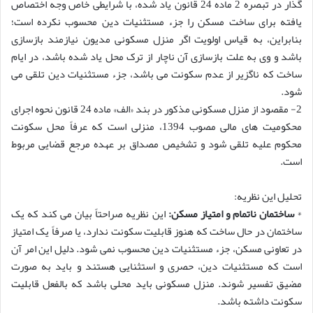
گذار در تبصره 2 ماده 24 قانون یاد شده، با شرایطی خاص وجه اختصاص
یافته برای ساخت مسکن را جزء مستثنیات دین محسوب نکرده است؛
بنابراین، به قیاس اولویت اگر منزل مسکونی مدیون نیازمند بازسازی
باشد و وی به علت بازسازی آن ناچار از ترک محل یاد شده باشد، در ایام
ساخت که ناگزیر از عدم سکونت می باشد، جزء مستثنیات دین تلقی می
شود.
2- مقصود از منزل مسکونی مذکور در بند «الف» ماده 24 قانون نحوه اجرای
محکومیت های مالی مصوب 1394، منزلی است که عرفاً محل سکونت
محکوم علیه تلقی شود و تشخیص مصداق بر عهده مرجع قضایی مربوط
است.
تحلیل این نظریه:
*
ساختمان ناتمام و امتیاز مسکن:
این نظریه صراحتاً بیان می کند که یک
ساختمان در حال ساخت که هنوز قابلیت سکونت ندارد، یا صرفاً یک امتیاز
در تعاونی مسکن، جزء مستثنیات دین محسوب نمی شود. دلیل این امر آن
است که مستثنیات دین، حصری و استثنایی هستند و باید به صورت
مضیق تفسیر شوند. منزل مسکونی باید محلی باشد که بالفعل قابلیت
سکونت داشته باشد.