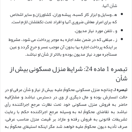
شأن آنها.
ه‍ ـ وسایل و ابزار کار کسبه، پیشه وران، کشاورزان و سایر اشخاص
که برای امرار معاش ضروری آنها و افراد تحت تکفلشان لازم است.
و ـ تلفن مورد نیاز مدیون.
ز ـ مبلغی که در ضمن عقد اجاره به موجر پرداخت می شود، مشروط
بر اینکه پرداخت اجاره بها بدون آن موجب عسر و حرج گردد و عین
مستأجره مورد نیاز مدیون بوده و بالاتر از شأن او نباشد.
تبصره 1 ماده 24: شرایط منزل مسکونی بیش از
شأن
تبصره ۱ـ
چنانچه منزل مسکونی محکومٌ علیه بیش از نیاز و شأن عرفی او در
حالت اعسارش بوده و مال دیگری از وی در دسترس نباشد و مشارٌالیه
حاضر به فروش منزل مسکونی خود تحت نظارت مرجع اجراکننده رأی
نباشد به تقاضای محکومٌ له به وسیله مرجع اجراکننده حکم با رعایت
تشریفات قانونی به فروش رفته و مازاد بر قیمت منزل مناسب عرفی،
صرف تأدیه دیون محکومٌ علیه خواهد شد مگر اینکه استیفای محکومٌ به