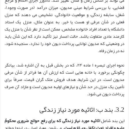
می تواند بر اساس زمان و مکان تغییر کند. دادورز اجرای احکام و مرجع
قضایی، با بررسی شرایط عینی مدیون، میزان درآمد (در صورت وجود)،
شغل، سابقه زندگی، و موقعیت خانوادگی، تشخیص می دهند که منزل
فعلی در شأن عرفی او هست یا خیر. به عنوان مثال، منزل یک استاد
دانشگاه با تعداد افراد خانواده مشخص، ممکن است از نظر شأن با منزل یک
کارمند عادی متفاوت باشد. حالت اعسار نیز تأکید دارد که این شأن باید
در وضعیتی که مدیون توانایی پرداخت دیون خود را ندارد، سنجیده شود،
نه در زمان رفاه.
نحوه اجرای تبصره ۱ ماده ۲۴، که در بخش قبل به آن اشاره شد، بیانگر
چگونگی برخورد با خانه هایی است که ارزش آن ها فراتر از شأن عرفی
مدیون است. در این شرایط، هدف فروش ملک گران قیمت، صرفاً برای
تأمین یک منزل در حد شأن و نیازهای اولیه مدیون است و مازاد آن صرف
پرداخت دیون می شود.
3.2. بند ب: اثاثیه مورد نیاز زندگی
این بند شامل
اثاثیه مورد نیاز زندگی که برای رفع حوائج ضروری محکومٌ
علیه و افراد تحت تکفل وی لازم است
، می شود. معیار اصلی در اینجا حوائج