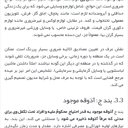
ضروری است. این حوائج، شامل لوازم و وسایلی می شود که برای یک زندگی
حداقلی و آبرومندانه لازم است؛ مانند یخچال، اجاق گاز، فرش، تلویزیون
معمولی، تختخواب و کمد. در مقابل، لوازم لوکس و غیرضروری مانند لوازم
دکوری گران قیمت، ظروف تزئینی خاص، یا وسایل ورزشی غیرضروری و
بسیار گران بها، معمولاً جزء این دسته محسوب نمی شوند.
نقش عرف در تعیین مصادیق اثاثیه ضروری بسیار پررنگ است. ممکن
است در یک منطقه یا دوره زمانی، برخی وسایل جزء ضروریات تلقی شوند
که در گذشته یا در منطقه ای دیگر این گونه نباشند (مثلاً داشتن ماشین
لباسشویی یا وسایل گرمایشی و سرمایشی). تشخیص این امر نیز بر عهده
مرجع قضایی است که با توجه به عرف محل و شرایط مدیون تصمیم گیری
می کند.
3.3. بند ج: آذوقه موجود
بند ج
آذوقه موجود به قدر احتیاج محکومٌ علیه و افراد تحت تکفل وی برای
مدتی که عرفاً آذوقه ذخیره می شود
را مستثنی می کند. این بند، به
نیازهای اولیه خوراکی و مصرفی اشاره دارد. مقدار و مدت زمان نگهداری