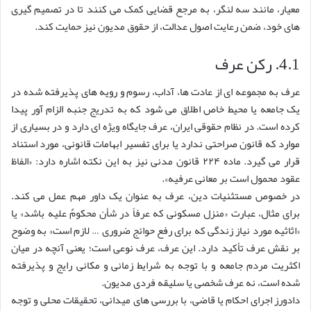
معیار، مانند سه لنگر، به مرجع قضایی کمک می کنند تا در تصمیم گیری
های خود، ضمن رعایت اصول عدالت، از حقوق مدیون نیز حمایت کند.
4.1. رکن عرف
عرف به مجموعه ای از عادت ها، آداب، رسوم و رویه های پذیرفته شده در
یک جامعه یا محیط خاص اطلاق می شود که به تدریج جنبه الزام آور پیدا
کرده است. در نظام حقوقی ایران، عرف جایگاه ویژه ای دارد و در بسیاری از
موارد که قانون صراحتی ندارد یا برای تفسیر ابهامات قانونی، مورد استناد
قرار می گیرد. ماده ۲۲۴ قانون مدنی نیز به این نکته اشاره دارد: «الفاظ
عقود محمول است بر معانی عرفیه».
در خصوص مستثنیات دین، عرف به عنوان یک داور مهم عمل می کند.
برای مثال، عبارت «منزل مسکونی که عرفاً در شأن محکومٌ علیه باشد» یا
«اثاثیه مورد نیاز زندگی که برای رفع حوائج ضروری … لازم است» به وضوح
بر نقش عرف تأکید دارد. این عرف، عرف نوعی است؛ یعنی آنچه در میان
اکثریت مردم جامعه و با توجه به شرایط زمانی و مکانی رایج و پذیرفته
شده است، نه عرف شخصی یا سلیقه فردی مدیون.
دادورز اجرای احکام یا قاضی، با بررسی های میدانی، تحقیقات محلی و توجه