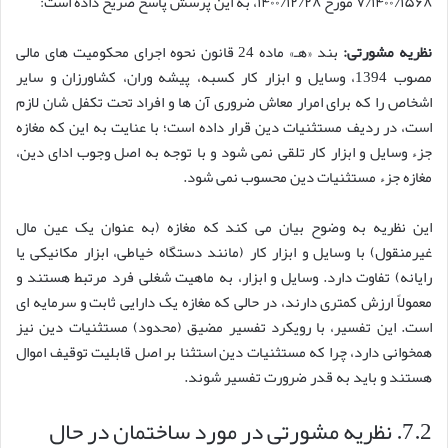
۷/۱۴۰۰/۱۵۶۸ مورخ ۱۴۰۰/۱۲/۲۸، به این پرسش پاسخ صریح داده است:
نظریه مشورتی:
بند «هـ» ماده 24 قانون نحوه اجرای محکومیت های مالی
مصوب 1394، وسایل و ابزار کار کسبه، پیشه وران، کشاورزان و سایر
اشخاص را که برای امرار معاش ضروری آن ها و افراد تحت تکفل شان لازم
است، در ردیف مستثنیات دین قرار داده است؛ با عنایت به این که مغازه
جزء وسایل و ابزار کار تلقی نمی شود و با توجه به اصل وجوب ادای دین،
مغازه جزء مستثنیات دین محسوب نمی شود.
این نظریه به وضوح بیان می کند که مغازه (به عنوان یک عین مال
غیرمنقول) با وسایل و ابزار کار (مانند دستگاه خیاطی، ابزار مکانیکی یا
رایانه) تفاوت دارد. وسایل و ابزار، به ماهیت شغلی فرد مرتبط هستند و
معمولاً ارزش کمتری دارند، در حالی که مغازه یک دارایی ثابت و سرمایه ای
است. این تفسیر، با رویکرد تفسیر مضیق (محدود) مستثنیات دین نیز
همخوانی دارد، چرا که مستثنیات دین استثنا بر اصل قابلیت توقیف اموال
هستند و باید به قدر ضرورت تفسیر شوند.
7.2. نظریه مشورتی در مورد ساختمان در حال