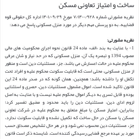
ساخت و امتیاز تعاونی مسکن
نظریه مشورتی شماره ۷/۱۴۰۰/۹۲۸ مورخ ۱۴۰۱/۰۹/۲۹ اداره کل حقوقی قوه
قضاییه، به دو پرسش مهم دیگر در مورد منزل مسکونی پاسخ می دهد:
نظریه مشورتی:
1- با عنایت به بند «الف» ماده 24 قانون نحوه اجرای محکومیت های مالی
مصوب 1394 و تبصره یک آن، منزل مسکونی که در حد نیاز و شان عرفی
محکوم علیه در حالت اعسارش می باشد، جزء مستثنیات دین است و منظور
از منزل مسکونی، محلی است که قابلیت سکونت محکوم علیه و افراد تحت
تکفل او را داشته باشد؛ همچنین، همان گونه که در صدر ماده 24 این
قانون تاکید شده است، اموال مشمول مستثنیات دین، حصری و استثنایی
بوده و قابل تسری به دیـگر اموال محکوم علیه نیسـت و با عنایـت به اصل
لزوم ادای دین، مستثنیات دین را باید محدود و مضیق تفسیر کرد؛
بنابراین، امتیاز مسکن یا مبلغ متعلق به محکوم علیه در شرکت تعاونی
مسکن یا مسکن در حال ساخت که تکمیل نشده و قابلیت سکونت ندارد،
جزء مستثنیات دین محسوب نمی شود و در هر حال تشخیص مصداق حسب
مورد بر عهده مرجع قضایی رسیدگی کننده است. شایسته ذکر است قانون