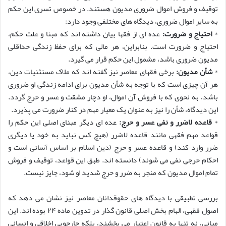
توقیف و فروش اموال ضروری مدیون هستند. در خصوص تسری این حکم
به سایر اموال ضروری، دیدگاه های مختلفی وجود دارد:
*
احتیاج و ضرورت:
عده ای از فقها بیان داشته اند که مبنا و علت حکم،
احتیاج و ضرورت است. بنابراین، هر مالی که برای حفظ زندگی حداقلی
مدیون ضروری باشد، مشمول این حکم قرار می گیرد.
*
شأن مدیون:
برخی فقهای معاصر نیز گفته اند که ملاک مستثنیات دین،
هر آن چیزی است که با توجه به شأن مدیون برای ادامه زندگی او ضروری
باشد، به نحوی که با فروش آن اموال، او دچار مشقت و عسر و حرج گردد.
این دیدگاه، شأن را نیز به عنوان یک معیار مهم در کنار ضرورت می پذیرد.
*
قاعده لاضرر و نفی عسر و حرج:
عده ای دیگر مبنای اصلی این حکم را
قواعد مهم فقهی مانند قاعده لاضرر (هیچ کس نباید به خود یا دیگری
ضرر وارد کند) و قاعده عسر و حرج (دین اسلام بر اساس آسانی است و
احکام حرجی نفی می شوند) دانسته اند. طبق این قواعد، توقیف و فروش
تمام اموال مدیون که منجر به ضرر و حرج شدید او شود، جایز نیست.
بررسی تطبیقی با دیدگاه های حقوقدانان معاصر نیز نشان می دهد که
اصول فقهی، الهام بخش اصلی قانون گذار در تدوین ماده ۲۴ بوده اند. این
مبانی، نه تنها به قانون اعتبار می بخشند، بلکه چارچوبی اخلاقی و انسانی