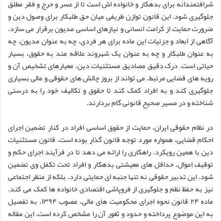
شرافتمندانه برای بدهکار و خانواده اش است تا از عسر و حرج و فقر مطلق
جلوگیری شود. این قانون توازن ظریفی میان حق طلبکار برای وصول دین و
ضرورت حمایت از کرامت انسانی و نیازهای اساسی مدیون برقرار می سازد.
آگاهی از ابعاد و جزئیات این ماده برای هر فردی، چه به عنوان مدیون، چه
به عنوان طلبکار و چه به عنوان یک شهروند علاقه مند به حقوق، بسیار
حیاتی است. درک دقیق مصادیق مستثنیات دین، معیارهای تشخیص آن و
رویه های قضایی مرتبط، می تواند از بروز چالش های حقوقی و مالی بسیاری
جلوگیری کند و به افراد کمک کند تا حقوق و تکالیف خود را به درستی
شناخته و در مسیر صحیح قانونی گام بردارند.
در نظام حقوقی ایران، حمایت از حقوق اساسی افراد در کنار تضمین اجرای
احکام قضایی، همواره مورد توجه قانون گذار بوده است. قانون مستثنیات
دین با همین رویکرد، راهکاری را ارائه می دهد تا در فرآیند اجرای حکم و
توقیف اموال، حداقل های معیشتی بدهکار و افراد تحت تکفل وی تضمین
شود. این تدبیر حقوقی نه تنها جنبه ای حمایتی دارد، بلکه از منظر اجتماعی
نیز به حفظ نظم و جلوگیری از فروپاشی اقتصادی خانواده ها کمک می کند.
ماده ۲۴ قانون نحوه اجرای محکومیت های مالی، مصوب ۱۳۹۴، به تفصیل
به این موضوع پرداخته و حدود و ثغور آن را مشخص کرده است. این مقاله