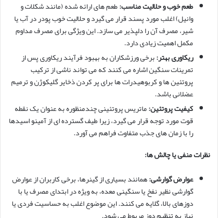
طعم خوب و حلالیت مناسب:
طعم های ارائه شده (مانند شکلات و
وانیل) اغلب مورد پسند قرار می گیرد و حلالیت خوب پودر در آب یا
شیر، مصرف آن را دلپذیر می سازد. این ویژگی برای مصرف مداوم
مکمل اهمیت زیادی دارد.
ریکاوری بهتر:
برخی ورزشکاران به بهبود فرآیند ریکاوری پس از
تمرینات سنگین اشاره می کنند که می تواند ناشی از ترکیب
پروتئین ها و کربوهیدرات ها برای پر کردن ذخایر گلیکوژن و ترمیم
عضلانی باشد.
کیفیت پروتئین:
ماتریس پروتئینی چندمنظوره به عنوان یک نقطه
قوت مورد توجه قرار می گیرد، زیرا طیف گسترده ای از آمینو اسیدها
را با زمان های جذب متفاوت فراهم می آورد.
نظرات منفی یا چالش ها:
عوارض گوارشی:
همانند بسیاری از گینرها، برخی کاربران از عوارض
گوارشی نظیر نفخ یا سنگینی معده، به ویژه در ابتدای مصرف یا با
دوزهای بالا، گلایه می کنند. این موضوع اغلب به حساسیت فردی یا
نیاز به تنظیم دوز مربوط می شود.