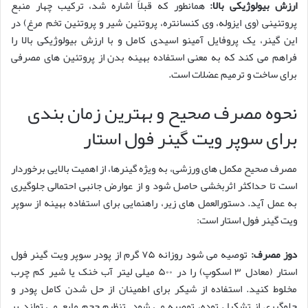
ارزش بیولوژیکی بالا:
همانطور که قبلاً اشاره شد، ترکیب چهار منبع
پروتئینی (وی ایزوله، وی کنسانتره، پروتئین شیر و پروتئین تخم مرغ) در
این گینر، یک پروفایل آمینو اسیدی کامل و با ارزش بیولوژیکی بالا را
فراهم می کند که به معنی استفاده بهینه بدن از پروتئین های مصرفی
برای ساخت و ترمیم عضلات است.
نحوه مصرف صحیح و بهترین زمان بندی
برای سوپر ویت گینر فول استار
مصرف صحیح مکمل های ورزشی، به ویژه گینرها، از اهمیت بالایی برخوردار
است تا حداکثر اثربخشی حاصل شود و از عوارض جانبی احتمالی جلوگیری
به عمل آید. دستورالعمل های زیر، راهنمایی برای استفاده بهینه از سوپر
ویت گینر فول استار است:
دوز مصرف:
توصیه می شود روزانه ۷۵ گرم از پودر سوپر ویت گینر فول
استار (معادل ۳ اسکوپ) را در ۵۰۰ میلی لیتر آب خنک یا شیر کم چرب
مخلوط کنید. استفاده از شیکر برای اطمینان از حل شدن کامل پودر و
جلوگیری از تشکیل توده، توصیه می شود. تنظیم حجم مایع می تواند بر