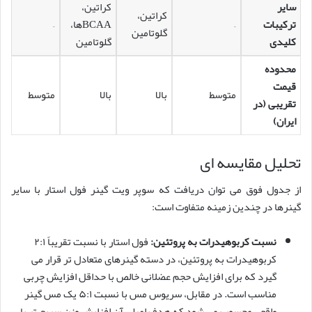
سایر
کراتین،
کراتین،
ترکیبات
–
BCAAها،
–
گلوتامین
کلیدی
گلوتامین
محدوده
قیمت
متوسط
بالا
بالا
متوسط
تقریبی (در
ایران)
تحلیل مقایسه ای
از جدول فوق می توان دریافت که سوپر ویت گینر فول استار با سایر
گینرها در چندین زمینه متفاوت است:
نسبت کربوهیدرات به پروتئین:
فول استار با نسبت تقریباً ۲:۱
کربوهیدرات به پروتئین، در دسته گینرهای متعادل تر قرار می
گیرد که برای افزایش حجم عضلانی خالص با حداقل افزایش چربی
مناسب است. در مقابل، سریوس مس با نسبت ۵:۱ یک مس گینر
واقعی محسوب می شود که هدف اصلی آن افزایش وزن سریع تر با