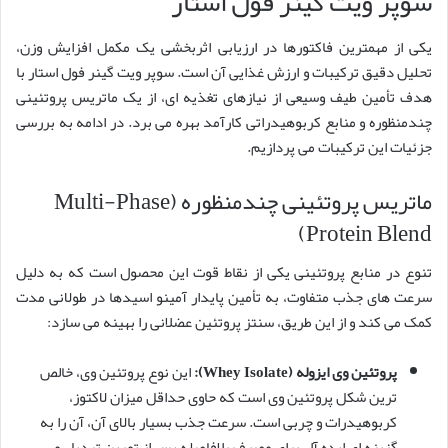
سوپر ویت گینر فول استار
یکی از مهمترین فاکتورها در ارزیابی اثربخشی یک مکمل افزایش وزن،
تحلیل دقیق ترکیبات و ارزش غذایی آن است. سوپر ویت گینر فول استار با
هدف تأمین طیف وسیعی از نیازهای تغذیه ای، از یک ماتریس پروتئینی
چندمنظوره و منابع کربوهیدراتی کارآمد بهره می برد. در ادامه به بررسی
جزئیات این ترکیبات می پردازیم.
ماتریس پروتئینی چندمنظوره (Multi-Phase
Protein Blend)
تنوع در منابع پروتئینی یکی از نقاط قوت این محصول است که به دلیل
سرعت های جذب متفاوت، به تأمین پایدار آمینو اسیدها در طولانی مدت
کمک می کند و از این طریق، سنتز پروتئین عضلانی را بهینه می سازد:
پروتئین وی ایزوله (Whey Isolate):
این نوع پروتئین وی، خالص
ترین شکل پروتئین وی است که حاوی حداقل میزان لاکتوز،
کربوهیدرات و چربی است. سرعت جذب بسیار بالای آن، آن را به
گزینه ای ایده آل برای مصرف بلافاصله پس از تمرین تبدیل می