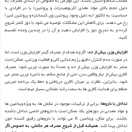
عضلات شکم و اسهال باشند. این عوارض به خصوص در ابتدای مصرف، به
دلیل حجم بالای مواد مغذی (کربوهیدرات و پروتئین) یا در افرادی با
حساسیت به لاکتوز (به دلیل وجود پروتئین وی کنسانتره و پروتئین شیر)
رخ می دهند. برای کاهش این مشکلات، توصیه می شود با دوز کمتر شروع
کرده و به تدریج دوز را افزایش دهید و آن را در چندین وعده تقسیم
کنید.
افزایش وزن بیش از حد:
اگرچه هدف از مصرف گینر افزایش وزن است، اما
در صورت عدم کنترل دقیق رژیم غذایی کلی و فعالیت ورزشی، ممکن است
منجر به افزایش وزن بیش از حد و عمدتاً به صورت چربی شود. مصرف
کالری بیش از نیاز واقعی بدن، حتی از منابع سالم، به ذخیره چربی منجر می
شود. بنابراین، نظارت بر میزان کالری دریافتی و حفظ یک برنامه تمرینی
منظم برای هدایت کالری ها به سمت رشد عضلانی بسیار مهم است.
تداخل با داروها:
برخی از ترکیبات موجود در مکمل ها، به ویژه ویتامین ها
و مواد معدنی در دوزهای بالا، ممکن است با داروهای خاصی تداخل داشته
باشند. برای مثال، ویتامین K می تواند با داروهای رقیق کننده خون
تداخل پیدا کند.
همیشه قبل از شروع مصرف هر مکملی، به خصوص اگر