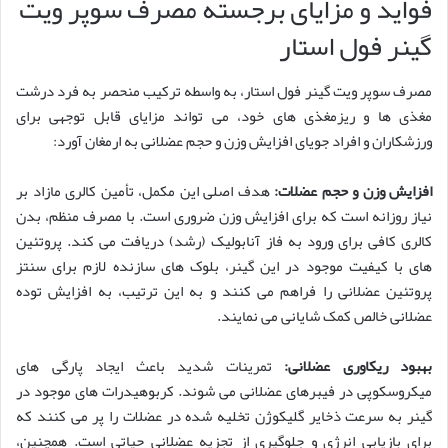
فواید و مزایای برجسته مصرف سوپر ویت
گینر فول استار
مصرف سوپر ویت گینر فول استار، به واسطه ترکیب منحصر به فرد درشت
مغذی ها و ریزمغذی های خود، می تواند مزایای قابل توجهی برای
ورزشکاران و افراد جویای افزایش وزن و حجم عضلانی به ارمغان آورد:
افزایش وزن و حجم عضلات:
هدف اصلی این مکمل، تأمین کالری مازاد بر
نیاز روزانه است که برای افزایش وزن ضروری است. با مصرف منظم، بدن
کالری کافی برای ورود به فاز آنابولیک (رشد) دریافت می کند. پروتئین
های با کیفیت موجود در این گینر، بلوک های سازنده لازم برای سنتز
پروتئین عضلانی را فراهم می کنند و به این ترتیب، به افزایش توده
عضلانی خالص کمک شایانی می نمایند.
بهبود ریکاوری عضلانی:
تمرینات شدید باعث ایجاد پارگی های
میکروسکوپی در فیبرهای عضلانی می شوند. کربوهیدرات های موجود در
گینر به سرعت ذخایر گلیکوژن تخلیه شده در عضلات را پر می کنند که
برای بازیابی انرژی و جلوگیری از تجزیه عضلانی حیاتی است. همچنین،