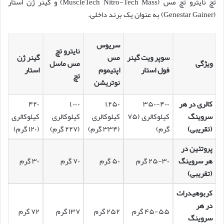
تچ نایترو تچ مس (MuscleTech Nitro-Tech Mass) و گینر ژن استار
(Genestar Gainer) به عنوان یک برند داخلی.
سریوس
نایترو تچ
سوپر ویت گینر
مس
گینر ژن
ویژگی
مس ماسل
فول استار
اپتیموم
استار
تچ
نوتریشن
کالری در هر
۳۵۰-۴۰۰
۱,۲۵۰
۱,۰۰۰
۴۲۰
سروینگ
کیلوکالری (۷۵
کیلوکالری
کیلوکالری
کیلوکالری
(تقریبی)
گرم)
(۳۳۴ گرم)
(۲۲۷ گرم)
(۱۲۰ گرم)
پروتئین در
هر سروینگ
۲۵-۳۰ گرم
۵۰ گرم
۷۰ گرم
۳۰ گرم
(تقریبی)
کربوهیدرات
در هر
۴۵-۵۵ گرم
۲۵۲ گرم
۱۳۷ گرم
۷۲ گرم
سروینگ