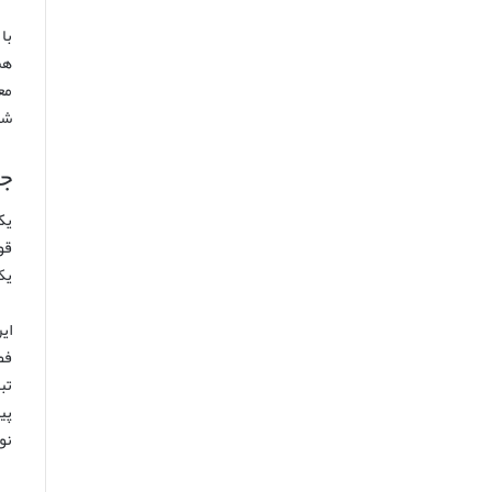
هس
مع
شه
جم
قو
یک
ای
فض
تب
پی
نو