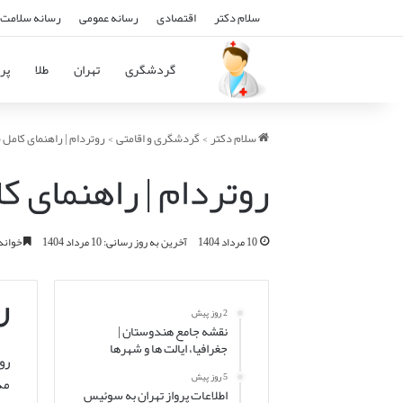
سلام دکتر
اقتصادی
رسانه عمومی
رسانه سلامت 
گردشگری
تهران
طلا
پرو
سلام دکتر
>
گردشگری و اقامتی
>
روتردام | راهنمای کامل 
روتردام | راهنمای ک
10 مرداد 1404
آخرین به روز رسانی: 10 مرداد 1404
خواندن این 
ر
2 روز پیش
نقشه جامع هندوستان |
جغرافیا، ایالت ها و شهرها
رو
5 روز پیش
مد
اطلاعات پرواز تهران به سوئیس