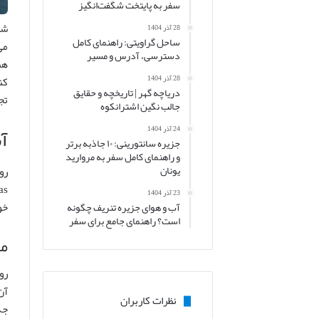
سفر به پایتخت شگفت‌انگیز
شه
28 آذر 1404
ساحل گراویتی: راهنمای کامل
می
دسترسی، آدرس و مسیر
هن
28 آذر 1404
کن
دریاچه گهر | تاریخچه و حقایق
تج
جالب نگین اشترانکوه
آش
24 آذر 1404
جزیره سانتورینی: ۱۰ جاذبه برتر
و راهنمای کامل سفر به مروارید
یونان
23 آذر 1404
خو
آب و هوای جزیره تنریف چگونه
است؟ راهنمای جامع برای سفر
مو
رو
آن
نظرات کاربران
جد