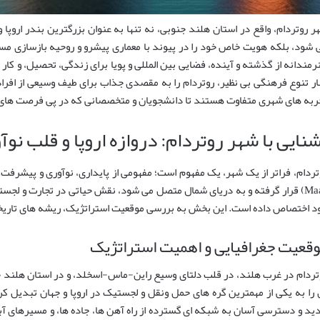
ر روتردام، واقع در استان هلند جنوبی، نه تنها به عنوان بزرگترین بندر اروپا
 شود، بلکه هویت خاص خود را در پیوند با معماری پیشرو و روحیه بازسازی مست
رمندانه از گذشته و آینده، فضایی بین المللی و پویا برای زندگی، تحصیل، و کار 
ار تنوع فرهنگی بی نظیر، روتردام را به مقصدی جذاب برای طیف وسیعی از افرا
ربه های شهری متفاوت هستند تا دانشجویان و متخصصانی که در پی فرصت های
نایی با شهر روتردام: دروازه اروپا و قلب نو
Maas) قرار گرفته و به دریای شمال متصل می شود، نقش حیاتی در تجارت و لجستیک
د اختصاص داده است. این بخش به بررسی موقعیت استراتژیک، ریشه های تاریخی
قعیت جغرافیایی و اهمیت استراتژیک
تردام در غرب هلند، در قلب دلتای وسیع راین-ماس-اسخلد، و در استان هلند 
 را به یکی از مهمترین گره های حمل ونقل و لجستیک در اروپا و جهان تبدیل کر
ید و دسترسی آسان به شبکه ای گسترده از راه آهن ها، جاده ها، و مسیرهای آبی