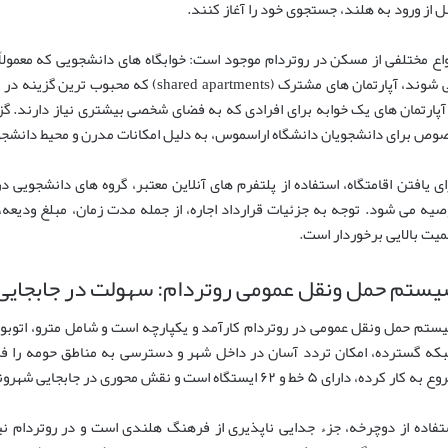
ل از ورود به هلند، جستجوی خود را آغاز کنند.
واع مختلفی از مسکن در روتردام موجود است: خوابگاه های دانشجویی که معمولا
می شوند، آپارتمان های مشترک (red apartments
وص برای دانشجویان دانشگاه اراسموس، به دلیل امکانات مدرن و محیط دانشجو
ای یافتن اقامتگاه، استفاده از پلتفرم های آنلاین معتبر، گروه های دانشجویی 
صیه می شود. توجه به جزئیات قرارداد اجاره، از جمله مدت زمان، مبلغ ودیعه، و
میت بالایی برخوردار است.
ستم حمل ونقل عمومی روتردام: سهولت در جابجایی
ستم حمل ونقل عمومی در روتردام کارآمد و یکپارچه است و شامل مترو، اتوبوس
 کار کرده، دارای ۵ خط و ۶۲ ایستگاه است و نقش محوری در جابجایی شهروندان ایفا می کند.
تفاده از دوچرخه، جزء جدایی ناپذیری از فرهنگ هلندی است و در روتردام 