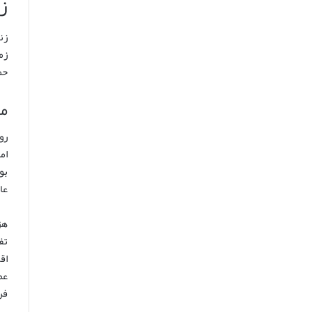
ز
زن
زم
حم
مد
رو
ام
بو
عا
هز
تف
اق
عم
فر