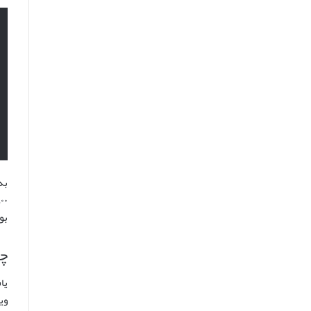
بو
چا
یا