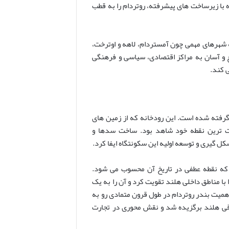
اه با زیرساخت های پیشرفته، روتردام را به قطب
ر منطقه کلان شهری راندستاد (Randstad) و نزدیکی به شهرهای مهمی چون آمستردام، لاهه و اوترخت،
ع و آسان به مراکز اقتصادی، سیاسی و فرهنگی
ی کند.
«روتردام» از ترکیب واژه «سد» (Dam) بر روی رودخانه کوچک «روته» (Rotte) گرفته شده است. این رودخانه که از زمین های
 سکونتگاه ها را در پست ترین نقطه خود شاهد بود. ساخت سدها و
ل گیری و توسعه اولیه این سکونتگاه ایفا کرد.
عطا کرد که نقطه عطفی در تاریخ آن محسوب می شود.
اسخی» در حدود سال ۱۳۵۰، ارتباط این شهر را با مناطق داخلی هلند تقویت کرد و آن را به یک
 اهمیت بندر روتردام در طول قرون متمادی رو به
رقی هلند برگزیده شد و نقش محوری در تجارت