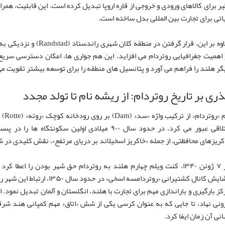
یر برای کالاهای ورودی و خروجی از قاره اروپا تبدیل کرده است. این قابلیت، همر
اتی برای تجارت بین المللی بدل ساخته است.
علاوه بر این، قرار گرفتن د
 اهمیت جغرافیایی روتردام می افزاید. این هم جواری ها، امکان دسترسی سری
گر هلند را فراهم می آورد و پتانسیل های منطقه را برای توسعه بیشتر تقویت م
ری بر تاریخ روتردام: از ریشه نام تا تولد مجدد
نام 
باتلاقی عبور می کرد، در حدود سال ۹۰۰ میلادی اولین
کریزهای محافظتی، از جمله «خاکریز اسخیلاند بر دریای مرتفع»، نقش کلیدی در شک
در ۷ ژوئن ۱۳۴۰، کنت ویلم چهارم هلند به روتردام حق شهر بودن را ا
گشایش کانال کشتیرانی «روتردامسه 
کز بارگیری و باراندازی مهم برای تجارت با هلند، انگلستان و آلمان تبدیل نمود.
ونی نهاد، تا جایی که به عنوان کرسی یکی از شش «اتاق» مهم کمپانی هند ش
انی آن زمان ایفا کرد.