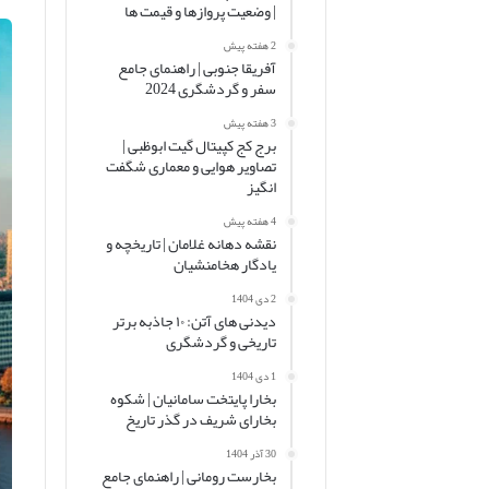
| وضعیت پروازها و قیمت ها
2 هفته پیش
آفریقا جنوبی | راهنمای جامع
سفر و گردشگری 2024
3 هفته پیش
برج کج کپیتال گیت ابوظبی |
تصاویر هوایی و معماری شگفت
انگیز
4 هفته پیش
نقشه دهانه غلامان | تاریخچه و
یادگار هخامنشیان
2 دی 1404
دیدنی های آتن: ۱۰ جاذبه برتر
تاریخی و گردشگری
1 دی 1404
بخارا پایتخت سامانیان | شکوه
بخارای شریف در گذر تاریخ
30 آذر 1404
بخارست رومانی | راهنمای جامع