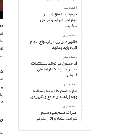
3 هفته پیش
جرم ترک انفاق همسر |
مجازات، شرایط و مراحل
مف
شکایت
تن
3 هفته پیش
حقوق مالی زن در ازدواج | تمام
آنچه باید بدانید
نظ
صد
3 هفته پیش
آیا مدیون می تواند مستثنیات
دین را بفروشد؟ (راهنمای
ضر
قانونی)
تم
3 هفته پیش
بر
تفاوت استرداد وجه و مطالبه
خا
وجه | راهنمای جامع و کاربردی
نی
3 هفته پیش
اعتراف متهم علیه متهم |
م
شرایط، اعتبار و آثار حقوقی
تم