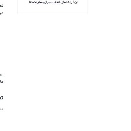
تن؟ راهنمای انتخاب برای سازنده‌ها
تم
عب
ای
عا
تف
تف