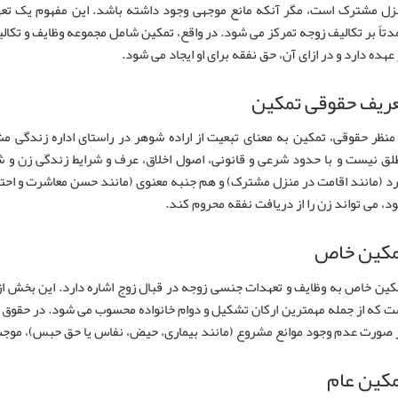
زل مشترک است، مگر آنکه مانع موجهی وجود داشته باشد. این مفهوم یک تعه
دتاً بر تکالیف زوجه تمرکز می شود. در واقع، تمکین شامل مجموعه وظایف و تک
 عهده دارد و در ازای آن، حق نفقه برای او ایجاد می شود.
ریف حقوقی تمکین
 منظر حقوقی، تمکین به معنای تبعیت از اراده شوهر در راستای اداره زندگی م
لق نیست و با حدود شرعی و قانونی، اصول اخلاق، عرف و شرایط زندگی زن و
رد (مانند اقامت در منزل مشترک) و هم جنبه معنوی (مانند حسن معاشرت و احتر
د، می تواند زن را از دریافت نفقه محروم کند.
مکین خاص
کین خاص به وظایف و تعهدات جنسی زوجه در قبال زوج اشاره دارد. این بخش از 
ت که از جمله مهمترین ارکان تشکیل و دوام خانواده محسوب می شود. در حقوق ا
 صورت عدم وجود موانع مشروع (مانند بیماری، حیض، نفاس یا حق حبس)، موجب 
کین عام