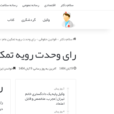
سلام دکتر
اقتصادی
رسانه عمومی
رسانه سلامت 
وکیل
گردشگری
کتاب
د
سلام دکتر
>
قوانین حقوقی
>
رای وحدت رویه تمکین عام: 
رای وحدت رویه تمکی
9 آبان 1404
آخرین به روز رسانی: 9 آبان 1404
خواندن این مطلب 20 دقی
ر
2 روز پیش
وکیل پایه یک دادگستری خانم
تهران | مجرب، متخصص و قابل
را
اعتماد
4 روز پیش