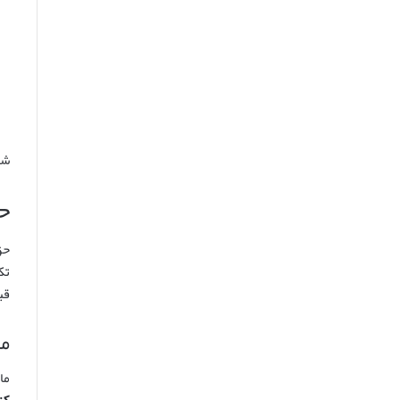
شن
حق
حق
تک
قب
ما
ماده ۱۰۸۵ قانون 
کن