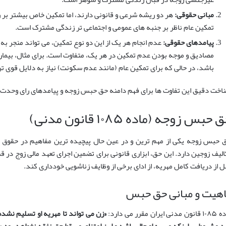
مبانی حقوقی:
هر دو ریشه شرعی و قانونی دارند، اما تمکین خاص بیشتر بر ر
تمکین عام ناظر بر جنبه های عمومی و اجتماعی تر زندگی مشترک است.
پیامدهای حقوقی:
عدم انجام هر یک از این دو نوع تمکین، می تواند منجر ب
مصادیق و موجه بودن عدم تمکین در هر یک، متفاوت است. برای مثال، بیم
باشد، در حالی که برای تمکین عام (مانند عدم سکونت) نیاز به دلایل قوی ت
اخت دقیق این تفاوت ها برای فهم دامنه حق حبس زوجه و پیامدهای رای وحدت ر
 حبس زوجه (ماده ۱۰۸۵ قانون مدنی)
 حبس زوجه یکی از مهم ترین و در عین حال پیچیده ترین مفاهیم در حقوق خان
الیف زوجین دارد. این حق، ابزاری قانونی برای تضمین اجرای تعهد مالی زوج در ق
ل از دریافت کامل مهریه، از ادای برخی از وظایف زناشویی خودداری کند.
هیت و مبانی حق حبس
مدنی ایران مقرر می دارد:
«زن می تواند تا مهریه او تسلیم نشده 
د مشروط بر اینکه مهریه او حال باشد و این امتناع مسقط حق نفقه نخواهد بود.»