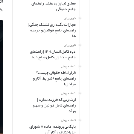
(ت
معنای تجاوز به عنف: راهنمای
رو
جامع حقوقی
5 روز پیش
مجازات نگهداری فشنگ جنگی |
راهنمای جامع قوانین و جریمه
ها
6 روز پیش
دیه کامل انسان ۱۴۰۱ | راهنمای
جامع + جدول کامل مبلغ دیه
1 هفته پیش
قرار اناطه حقوقی چیست؟ |
راهنمای جامع (شرایط، آثار و
مراحل)
1 هفته پیش
ارث زنی که فرزند ندارد |
راهنمای کامل قوانین و سهم
ورثه
3 هفته پیش
بایگانی پرونده | ماده ۸ شورای
حل اختلاف و آثار آن