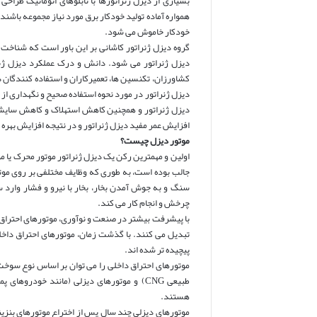
بسیاری از دیزل ژنراتورها با تابلوهای اتوماتیک ط
همواره آماده تولید خودکار برق مورد نیاز مجموعه باشند.
خودکار خاموش می شود.
گروه دیزل ژنراتور کاشانی بر این باور است که شناخت
دیزل ژنراتور می شود. دانش و درک عملکرد دیزل ژنر
کشاورزان، تکنسین ها، تعمیرکاران و استفاده کنندگان دی
دیزل ژنراتور در مورد نحوه استفاده صحیح و نگهداری از 
دیزل ژنراتور و همچنین کاهش استهلاک و کاهش سایش 
افزایش عمر مفید دیزل ژنراتور و در نتیجه افزایش بهره
موتور دیزل چیست؟
اولین و مهمترین رکن یک دیزل ژنراتور موتور محرک یا
جالب بوده است، به طوری که وظایف مختلفی بر روی موت
سنگ و به جوش آمدن بخار، بخار با نیرو و فشار وار
چرخش و انجام کار می کند.
با پیشرفت بیشتر در صنعت و نوآوری، موتورهای احتراق د
تبدیل می کنند. با گذشت زمان، موتورهای احتراق دا
پیچیده تر شده اند.
موتورهای احتراق داخلی را می توان بر اساس نوع سوخت 
طبیعی CNG) و موتورهای دیزلی (مانند خودر
هستند.