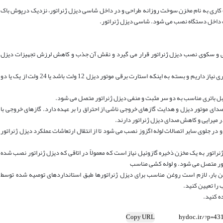
ی مخزن سوخت دیزلی با ظرفیت 8 تا 10 ساعت کاری به نام مخزن سوخت روزانه طراحی و در داخل شاسی دیزل ژنراتور، نزدیک درپوش باک
داخل دستگاه نصب می شود. شاسی دیزل ژنراتور.
ی و سکوی نصب دیزل ژنراتور قرار می گیرد و نقش آن جذب و کاهش لرزش تجهیزات دیزل
باتری دیزل ژنراتور: برای راه اندازی دیزل ژنراتور به باتری نیاز داریم و بسته به اینکه استارت برقی موتور دیزل 12 ولت باشد یا 24 ولت از یک یا دو
 کابل باتری مناسب به دو سر مثبت و منفی دیزل ژنراتور متصل می شود.
دای موتور دیزل و هدایت گازهای خروجی ناشی از احتراق را بر عهده دارد. گازهای خروجی با
 میرایی و کاهش صدای دیزل ژنراتور دارند.
در جلوی سایر اتصالات لوله اگزوز نصب می شود تا از انتقال ارتعاشات عملکرد دیزل ژنراتور
اتور به یک مخزن ذخیره گازوئیل نیاز است که معمولاً در اتاقی که دیزل ژنراتور نصب شده
ر متصل می شود. و لوله کشی مناسب
ن بار، لازم است روغن مناسب برای دیزل ژنراتورها طبق استانداردهای توصیه شده توسط
را تعیین کنید.
ه کنید.
Copy URL