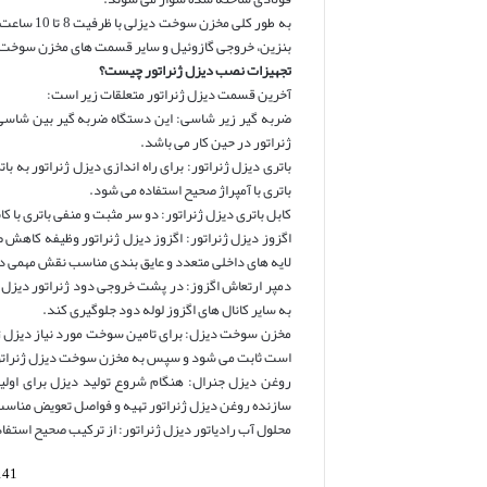
به طور کل
بنزین، خروجی گازوئیل و سایر قسمت های مخزن سوخت 
تجهیزات نصب دیزل ژنراتور چیست؟
آخرین قسمت دیزل ژنراتور متعلقات زیر است:
ضربه گیر زیر شاسی: این دستگاه ضربه گیر بین شاس
ژنراتور در حین کار می باشد.
باتری با آمپراژ صحیح استفاده می شود.
کابل باتری دیزل ژنراتور: دو سر مثبت و منفی باتری با
اگزوز دیزل ژنراتور: اگزوز دیزل ژنراتور وظیفه کاهش ص
لایه های داخلی متعدد و عایق بندی مناسب نقش مهمی در
دمپر ارتعاش اگزوز: در پشت خروجی دود ژنراتور دیزل و 
به سایر کانال های اگزوز لوله دود جلوگیری کند.
مخزن سوخت دیزل: برای تامین سوخت مورد نیاز دیزل ژنر
است ثابت می شود و سپس به مخزن سوخت دیزل ژنراتو
روغن دیزل جنرال: هنگام شروع تولید دیزل برای اولی
سازنده روغن دیزل ژنراتور تهیه و فواصل تعویض مناسب 
محلول آب رادیاتور دیزل ژنراتور: از ترکیب صحیح استفاد