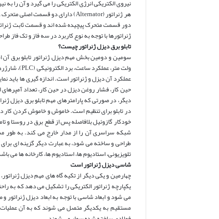
نیروی الکتریکی انرژی الکتریکی را می گیرد و آن را به
هر ژنراتور (Alternator) دارای دو ق
دور قسمت متحرک پیچیده شده اند و قسمت ثابت ژنراتور
ژنراتورها با توجه به نوع کاربرد در سه فاز و تک فاز طر
تابلو برق دیزل ژنراتور چیست؟
سومین و دومین بخش مهم دیزل ژنراتور تابلو برق آن اس
ولت متر، عملک
عملکرد آن دیزل و ژنراتور است. اندازه گیری ها باید ن
حین کار، فشار روغن دیزل در حین کار، تعداد آمپرهای
دیگر، در صورتی که پارامترهای مهم تابلو برق دیزل ژنرا
در تابلو برای تنظیم است. خاموش و خاموش کردن کار دی
خودکار گازوئیل بلافاصله پس از قطع برق در روستا و تام
طراحی و ساخته می شود، به عبارت دیگر گزینه ای برای 
تلویزیونی، استادیوم ها، استادیوم ها، کارخانه ها می باش
شاسی دیزل ژنراتور است
چهارمین و یکی دیگر از تکیه گاه های مهم دیزل ژنراتو
یکپارچه ژنراتور الکتریکی را تشکیل می دهد که به راحت
می شود و ابعاد شاسی با توجه به ابعاد دیزل ژنراتور و
فولادی ساخته شده سوار می شوند.