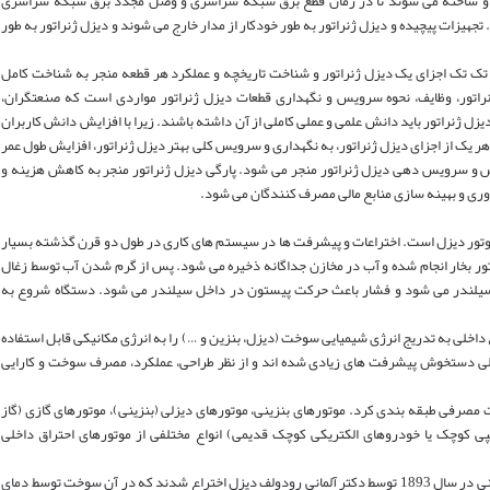
راحی و ساخته می شوند تا در زمان قطع برق شبکه سراسری و وصل مجدد برق شبکه سراسری
 تجهیزات پیچیده و دیزل ژنراتور به طور خودکار از مدار خارج می شوند و دیزل ژنراتور به طور
 تک تک اجزای یک دیزل ژنراتور و شناخت تاریخچه و عملکرد هر قطعه منجر به شناخت کامل
اتور، وظایف، نحوه سرویس و نگهداری قطعات دیزل ژنراتور مواردی است که صنعتگران،
زل ژنراتور باید دانش علمی و عملی کاملی از آن داشته باشند. زیرا با افزایش دانش کاربران
هر یک از اجزای دیزل ژنراتور، به نگهداری و سرویس کلی بهتر دیزل ژنراتور، افزایش طول عمر
و سرویس دهی دیزل ژنراتور منجر می شود. پارگی دیزل ژنراتور منجر به کاهش هزینه و
 وری و بهینه سازی منابع مالی مصرف کنندگان می شود.
 موتور دیزل است. اختراعات و پیشرفت ها در سیستم های کاری در طول دو قرن گذشته بسیار
ور بخار انجام شده و آب در مخازن جداگانه ذخیره می شود. پس از گرم شدن آب توسط زغال
د سیلندر می شود و فشار باعث حرکت پیستون در داخل سیلندر می شود. دستگاه شروع به
اخلی به تدریج انرژی شیمیایی سوخت (دیزل، بنزین و …) را به انرژی مکانیکی قابل استفاده
خلی دستخوش پیشرفت های زیادی شده اند و از نظر طراحی، عملکرد، مصرف سوخت و کارایی
مصرفی طبقه بندی کرد. موتورهای بنزینی، موتورهای دیزلی (بنزینی)، موتورهای گازی (گاز
وهای پمپی کوچک یا خودروهای الکتریکی کوچک قدیمی) انواع مختلفی از موتورهای احتراق داخلی
موتورهای دیزلی چند سال پس از اختراع موتورهای بنزینی در سال 1893 توسط دکتر آلمانی رودولف دیزل اختراع شدند که در آن سوخت توسط دمای