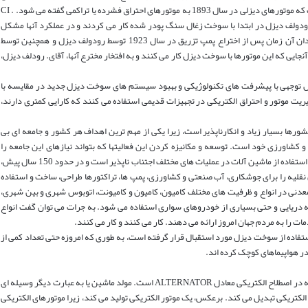
بالای هوای فشرده مشتعل می شد، به همین دلیل است که موتورهای دیزلی در سال 1893 به موتورهای احتراق فشرده یا تراکمی گفته می شود. . CI
دولف دیزل در ابتدا با سوخت زغال سنگ پودر شده کار می کردند و در عملکرد آنها مشکل
داشتند. پس از گذشت سالها و تحقیقات دیگر دانشمندان آن زمان پس از اختراع پمپ تزریق در سال 1923 توسط رودولف دیزل و همچنین توسط
جایی که این موتورها با سوخت دیزل کار می کنند و به افتخار مخترع آنها، آقای. رودلف دیزل،
 توجهی با پیشرفت های تکنولوژیکی و بهبود سیستم های سوخت دیزل جدید در مقایسه با
 موتور و احتراق الکتریکی در تجهیزات قدیمی استفاده می کنند که کارایی کمتری دارند،
رها بسیار زیاد و انکارناپذیر است، زیرا یکی از مهم ترین اهداف هر کشور و جامعه ای بی
کشاورزی خود است. توسعه و مکانیزه کردن این فعالیتها که بتواند نیازهای این جامعه را
برطرف کند. به منظور افزایش بهره وری تولید و خدمات، استفاده از ماشین آلات در عملیات های مختلف اجتناب ناپذیر است و در حدود 150 سال پیش،
قلیه را برای جوشکاری، آب صنعتی و کشاورزی، پمپ ها، تراکتورها طراحی، ساخت و استفاده
عدنی در انواع و ظرفیت های مختلف کامیون، کامیون و کامیونت، اتوبوس شهری و بین شهری،
 دریایی و حتی بسیاری از خودروهای سواری استفاده می شود. به جرات می توان گفت انواع
ت را به مردم جهان امروز ارائه می دهند. کار می کنند و کار می کنند.
تفاده از سوخت دیزل مورد استقبال قرار گرفته است، به طوری که امروزه حتی تعداد کمی از
در هواپیماهای کوچک کرده اند.
دومین رکن دیزل ژنراتور مولد برق یا ژنراتور آن است که در اصطلاح الکتریکی معادل ALTERNATOR است. مولد ماشین یا به عبارت دیگر وسیله ای
 الکتریکی تبدیل می کند. برعکس، یک موتور الکتریکی تولید می کند، زیرا موتورهای الکتریکی