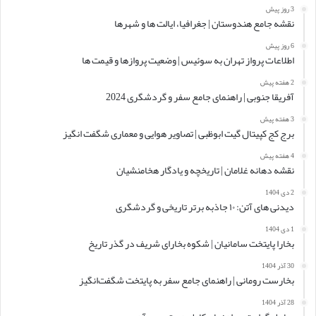
3 روز پیش
نقشه جامع هندوستان | جغرافیا، ایالت ها و شهرها
6 روز پیش
اطلاعات پرواز تهران به سوئیس | وضعیت پروازها و قیمت ها
2 هفته پیش
آفریقا جنوبی | راهنمای جامع سفر و گردشگری 2024
3 هفته پیش
برج کج کپیتال گیت ابوظبی | تصاویر هوایی و معماری شگفت انگیز
4 هفته پیش
نقشه دهانه غلامان | تاریخچه و یادگار هخامنشیان
2 دی 1404
دیدنی های آتن: ۱۰ جاذبه برتر تاریخی و گردشگری
1 دی 1404
بخارا پایتخت سامانیان | شکوه بخارای شریف در گذر تاریخ
30 آذر 1404
بخارست رومانی | راهنمای جامع سفر به پایتخت شگفت‌انگیز
28 آذر 1404