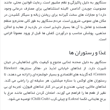
سنگاپور به دلیل پاکیزگی و نظم مشهور است. رعایت قوانین محلی، مانند
ممنوعیت جویدن آدامس (البته استثناهایی برای مصارف درمانی وجود
دارد) و مجازات های سخت گیرانه برای ریختن زباله و سیگار کشیدن در
مکان های عمومی، ضروری است. مردم سنگاپور به طور کلی محترم و منظم
هستند و تعامل با آن ها بسیار دلپذیر است. در بازدید از معابد و اماکن
مذهبی، پوشش مناسب و درآوردن کفش ها قبل از ورود معمولاً الزامی
است.
غذا و رستوران ها
سنگاپور به دلیل صحنه غذایی متنوع و کیفیت بالای غذاهایش در جهان
شهرت دارد. از غذاهای خیابانی لذیذ در «هاکر سنترها» (Hawker
Centers) که گزینه های اقتصادی و بسیار خوشمزه ای را ارائه می دهند، تا
رستوران های لوکس با ستاره میشلین، هر سلیقه ای را راضی می کند.
غذاهای مالایی، چینی، هندی و غربی در کنار غذاهای فیوژن، تجربه ای بی
نظیر از طعم ها را فراهم می آورند. امتحان کردن غذاهایی مانند مرغ با
برنج هاینانی، لکسا (Laksa) و چیلی کرب (Chilli Crab) توصیه می شود.