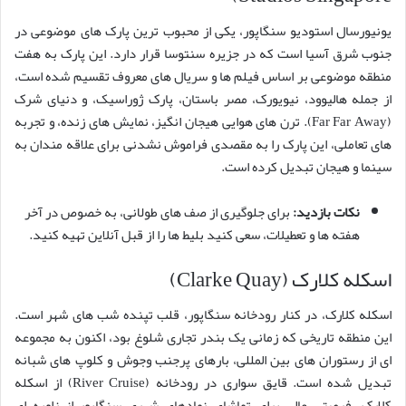
یونیورسال استودیو سنگاپور، یکی از محبوب ترین پارک های موضوعی در
جنوب شرق آسیا است که در جزیره سنتوسا قرار دارد. این پارک به هفت
منطقه موضوعی بر اساس فیلم ها و سریال های معروف تقسیم شده است،
از جمله هالیوود، نیویورک، مصر باستان، پارک ژوراسیک، و دنیای شرک
(Far Far Away). ترن های هوایی هیجان انگیز، نمایش های زنده، و تجربه
های تعاملی، این پارک را به مقصدی فراموش نشدنی برای علاقه مندان به
سینما و هیجان تبدیل کرده است.
نکات بازدید:
برای جلوگیری از صف های طولانی، به خصوص در آخر
هفته ها و تعطیلات، سعی کنید بلیط ها را از قبل آنلاین تهیه کنید.
اسکله کلارک (Clarke Quay)
اسکله کلارک، در کنار رودخانه سنگاپور، قلب تپنده شب های شهر است.
این منطقه تاریخی که زمانی یک بندر تجاری شلوغ بود، اکنون به مجموعه
ای از رستوران های بین المللی، بارهای پرجنب وجوش و کلوپ های شبانه
تبدیل شده است. قایق سواری در رودخانه (River Cruise) از اسکله
کلارک، فرصتی عالی برای تماشای نمادهای شهری سنگاپور از زاویه ای