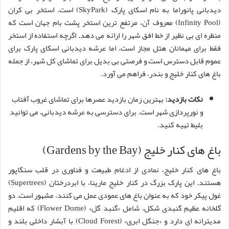
دیدبانی پانوراما به نام اسکای پارک (SkyPark) است. استخر بی کران
(Infinity Pool) معروف آن، مرتفع ترین استخر پشت بام جهان است که
منظره ای بی نظیر از خط افق شهر را ارائه می دهد. اگرچه استفاده از استخر
فقط برای مهمانان هتل مجاز است، اما عرشه دیدبانی اسکای پارک برای
عموم قابل دسترس است و فرصتی بی بدیل برای تماشای کل شهر، از جمله
باغ های کنار خلیج و بندر، فراهم می آورد.
نکات بازدید:
بهترین زمان بازدید عصرها برای تماشای غروب آفتاب
و نورپردازی شهر است. برای دسترسی به عرشه دیدبانی، می توانید
بلیط تهیه کنید.
باغ های کنار خلیج (Gardens by the Bay)
باغ های کنار خلیج، نمادی از ادغام طبیعت و فناوری در قلب سنگاپور
هستند. این پارک بزرگ در کنار خلیج مارینا، با ابردرختان (Supertrees)
غول پیکر خود که به عنوان باغ های عمودی عمل می کنند، مشهور است. دو
گلخانه عظیم گنبدی شکل، شامل «گنبد گل» (Flower Dome) که اقلیم
مدیترانه ای دارد و «جنگل ابری» (Cloud Forest) با آبشار داخلی بلند و