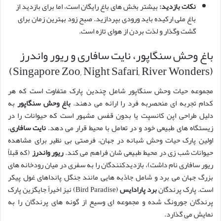
نکات بازدید:
بیشتر بخش های باغ رایگان است، اما برای بازدید از
باغ ملی ارکیده باید ورودی بپردازید. صبح زود بهترین زمان برای
گشت وگذار و لذت بردن از هوای تازه است.
باغ وحش سنگاپور، نایت سافاری و ریور واندرز
(Singapore Zoo, Night Safari, River Wonders)
مجموعه حیات وحش سنگاپور شامل چندین پارک متفاوت است که هر
کدام تجربه ای منحصربه فرد را ارائه می دهند.
باغ وحش سنگاپور
به
دلیل طراحی اپن کانسپت یا بدون قفس مشهور است که حیوانات را در
زیستگاه های طبیعی خود و در تعامل با محیط قرار می دهد.
نایت سافاری
،
اولین پارک حیات وحش شبانه در جهان، فرصتی بی نظیر برای مشاهده
حیوانات شب زی در محیط طبیعی شان فراهم می کند.
ریور واندرز
(که قبلاً
ریور سافاری نام داشت)، بازدیدکنندگان را به سفری در میان رودخانه های
بزرگ جهان می برد و شامل جاذبه هایی مانند جنگل پانداهای غول پیکر
است. پارک پرندگان
برد پارادایس
(Bird Paradise) نیز اخیراً جایگزین پارک
پرندگان جورونگ شده و مجموعه ای وسیع از گونه های پرندگان را به
نمایش می گذارد.