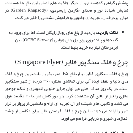
پوشش گیاهی کوهستانی، از دیگر جاذبه های اصلی این باغ ها هستند.
نمایش شبانه نور و صدای «گاردن راپسودی» (Garden Rhapsody) در
میان ابردرختان، تجربه ای جادویی و فراموش نشدنی را خلق می کند.
نکات بازدید:
بازدید از باغ های روباز رایگان است، اما برای ورود به
گنبدها و پیاده روی روی پل های هوایی (OCBC Skyway) بین
ابردرختان نیاز به خرید بلیط است.
چرخ و فلک سنگاپور فلایر (Singapore Flyer)
چرخ و فلک سنگاپور فلایر، با ارتفاع ۱۶۵ متر، یکی از بلندترین چرخ و فلک
های دنیا و نقطه ایده آلی برای تماشای منظره ۳۶۰ درجه از شهر سنگاپور
است. در یک روز صاف، حتی می توان جزایر جنوبی اندونزی و تنگه جوهور
مالزی را نیز از بالای آن مشاهده کرد. هر دور کامل تقریباً ۳۰ دقیقه طول
می کشد و کابین های شیشه ای آن تجربه ای آرام و دلنشین از پرواز بر فراز
شهر را ارائه می دهند. این چرخ و فلک فرصتی عالی برای عکاسی از چشم
اندازهای شهری و دریایی فراهم می آورد.
نکات بازدید:
این چرخ و فلک از صبح تا دیروقت فعال است، بنابراین