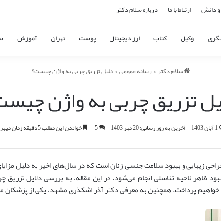
و دانش
ارتباط با ما
درباره سلام دکتر
گری
وکیل
کتاب
ارز دیجیتال
پوست
تهران
آموزش
س
سلام دکتر
>
رسانه عمومی
>
دلیل تزریق چربی به واژن چیست؟
یل تزریق چربی به واژن چیست
1 آبان 1403
آخرین به روز رسانی: 20 مهر 1403
5
خواندن این مطلب 5 دقیقه زمان میبرد
احی زیبایی و بهبود سلامت جنسی زنان است که در سال‌های اخیر به دلیل مزای
ود ظاهر ناحیه تناسلی انجام می‌شود. در این مقاله، به بررسی دلایل تزریق چرب
، خواهیم پرداخت. همچنین به معرفی دکتر آذر اشکذری مشهد، یکی از پزشکان مع