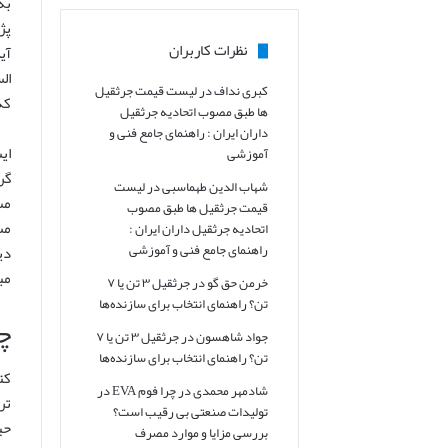
به
پژ
نظرات کاربران
آی
ال
کبری نداف
در
لیست قیمت جرثقیل
که
ها طبق مصوب اتحادیه جرثقیل
داران ایران : راهنمای جامع فنی و
آموزشی
گر
شهاب الدین طهماسبی
در
لیست
مس
قیمت جرثقیل ها طبق مصوب
مس
اتحادیه جرثقیل داران ایران :
راهنمای جامع فنی و آموزشی
دی
مب
خرمن حق گو
در
جرثقیل ۳ تن یا ۷
تن؟ راهنمای انتخاب برای سازنده‌ها
چ
جواد شاهسون
در
جرثقیل ۳ تن یا ۷
تن؟ راهنمای انتخاب برای سازنده‌ها
کت
شادمهر محمدی
در
چرا فوم EVA در
تر
تولیدات صنعتی بی رقیب است؟
حی
بررسی مزایا و موارد مصرف