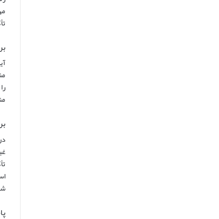
مه
تأ
بر
آی
من
را
من
بر
در
غی
تأ
اس
شد
پا