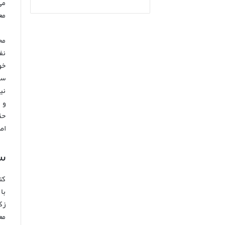
می
مع
مح
نف
خو
سو
نی
و 
حق
اص
س
کت
با
زک
مع