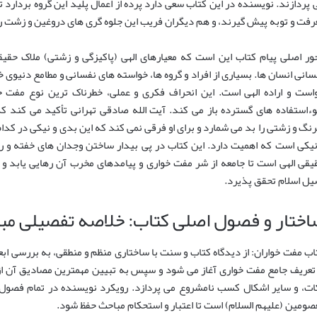
 پردازند. نویسنده در این کتاب سعی دارد پرده از اعمال پلید این گروه بردارد 
رفت و توبه پیش گیرند، و هم دیگران فریب این جلوه گری های دروغین و زشت را
ور اصلی پیام کتاب این است که معیارهای الهی (پاکیزگی و زشتی) ملاک حقی
سانی انسان ها. بسیاری از افراد و گروه ها، خواسته های نفسانی و مطامع دنیوی خ
است و اراده الهی است. این انحراف فکری و عملی، خطرناک ترین نوع مفت خو
ءاستفاده های گسترده باز می کند. آیت الله صادقی تهرانی تأکید می کند که
رنگ و زشتی را بد می شمارد و برای او فرقی نمی کند که این بدى و نیکى در کدا
نیکی است که اهمیت دارد. این کتاب در پی بیدار ساختن وجدان های خفته و ر
یقی الهی است تا جامعه از شر مفت خواری و پیامدهای مخرب آن رهایی یابد و ع
یل اسلام تحقق پذیرد.
اختار و فصول اصلی کتاب: خلاصه تفصیلی مب
اب مفت خواران: از دیدگاه کتاب و سنت با ساختاری منظم و منطقی، به بررسی ابع
 تعریف جامع مفت خواری آغاز می شود و سپس به تبیین مهمترین مصادیق آن از 
ات، و سایر اشکال کسب نامشروع می پردازد. رویکرد نویسنده در تمام فصول، 
صومین (علیهم السلام) است تا اعتبار و استحکام مباحث حفظ شود.