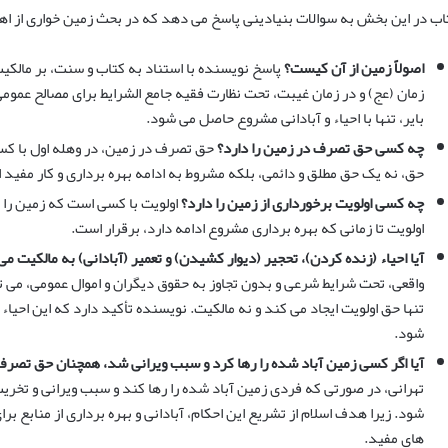
اب در این بخش به سوالات بنیادینی پاسخ می دهد که در بحث زمین خواری از اهم
اصولاً زمین از آن کیست؟
پاسخ نویسنده با استناد به کتاب و سنت، بر مالکیت
زمان (عج) و در زمان غیبت، تحت نظارت فقیه جامع الشرایط برای مصالح عمو
بایر، تنها با احیاء و آبادانی مشروع حاصل می شود.
چه کسی حق تصرف در زمین را دارد؟
حق تصرف در زمین، در وهله اول با کسی 
حق، نه یک حق مطلق و دائمی، بلکه مشروط به ادامه بهره برداری و کار مفید 
چه کسی اولویت برخوردارى از زمین را دارد؟
اولویت با کسی است که زمین را آب
اولویت تا زمانی که بهره برداری مشروع ادامه دارد، برقرار است.
آیا احیاء (زنده کردن)، تحجیر (دیوار کشیدن) و تعمیر (آبادانی) به مالکیت می
واقعی، تحت شرایط شرعی و بدون تجاوز به حقوق دیگران و اموال عمومی، می تو
تنها حق اولویت ایجاد می کند و نه مالکیت. نویسنده تأکید دارد که این احیاء 
شود.
آیا اگر کسی زمین آباد شده را رها کرد و سبب ویرانی شد، همچنان حق تصرف 
تهرانی، در صورتی که فردی زمین آباد شده را رها کند و سبب ویرانی و تخر
شود. زیرا هدف اسلام از تشریع این احکام، آبادانی و بهره برداری از منابع ب
های مفید.