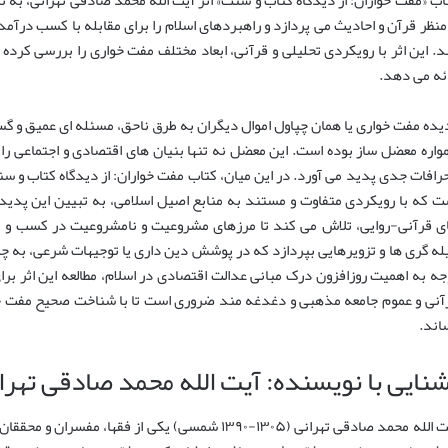
اب «مفت خواران: از دیدگاه کتاب و سنت» اثر آیت الله محمد صادقی تهرانی، به
 منظر قرآن و احادیث می پردازد و راهبردهای اسلام را برای مقابله با کسب درآ
د. این اثر با رویکردی تحلیلی و قرآنی، ابعاد مختلف مفت خواری را بررسی کرده و
ائه می دهد.
یده مفت خواری یا همان چپاول اموال دیگران به طرق ناحق، مسئله ای عمیق و گس
واره معضل ساز بوده است. این معضل نه تنها بنیان های اقتصادی و اجتماعی را 
حرافات جدی پدید می آورد. در این میان، کتاب مفت خواران: از دیدگاه کتاب و 
ت که با رویکردی متفاوت و مستند به منابع اصیل اسلامی، به تبیین این پدیده
ی قرآنی-روایی، تلاش می کند تا مرزهای مشروعیت و نامشروعیت در کسب و ک
له گری ها و تزویرهایی بپردازد که در پوشش دین داری یا توجیهات شرعی، به چ
جه به اهمیت روزافزون درک مبانی عدالت اقتصادی در اسلام، مطالعه این اثر بر
آنی و عموم جامعه مذهبی و دغدغه مند ضروری است تا با شناخت صحیح مفت خوا
اند.
شنایی با نویسنده: آیت الله محمد صادقی تهرا
آیت الله محمد صادقی تهرانی (۱۳۰۵-۱۳۹۰ شمسی) یکی از ف