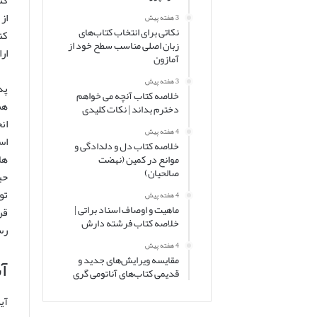
کت
از
3 هفته پیش
نکاتی برای انتخاب کتاب‌های
کن
زبان اصلی مناسب سطح خود از
ار
آمازون
3 هفته پیش
پد
خلاصه کتاب آنچه می خواهم
هم
دخترم بداند | نکات کلیدی
ان
4 هفته پیش
اس
خلاصه کتاب دل و دلدادگی و
ها
موانع در کمین (نهضت
صالحیان)
حی
تو
4 هفته پیش
ماهیت و اوصاف اسناد براتی |
قر
خلاصه کتاب فرشته دارش
رس
4 هفته پیش
مقایسه ویرایش‌های جدید و
آ
قدیمی کتاب‌های آناتومی گری