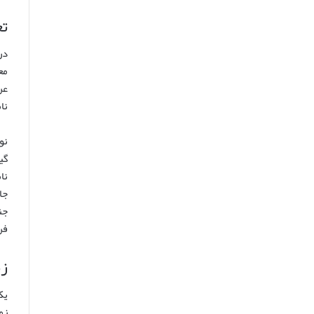
تع
در
مع
عر
نا
نو
گی
نا
جا
جن
فر
زم
یک
زم