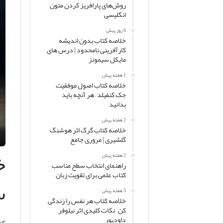
روش‌های پارافریز کردن متون
انگلیسی
6 روز پیش
خلاصه کتاب بدون اندیشه
کارآفرینی نامحدود | درس های
مایکل سیمونز
1 هفته پیش
خلاصه کتاب اصول موفقیت
جک کنفیلد – هر آنچه باید
بدانید
2 هفته پیش
خلاصه کتاب گرگ اثر هوشنگ
گلشیری | مروری جامع
خ
2 هفته پیش
راهنمای انتخاب سطح مناسب
کتاب علمی برای تقویت زبان
س
3 هفته پیش
خلاصه کتاب هر نفس را زندگی
کن – نکات کلیدی اثر نیلوفر
داودپور