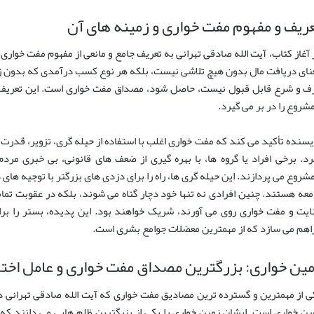
ریف و مفهوم مفت خواری و زمینه های آن
 آغاز کتاب، آیت الله صادقی تهرانی به تعریف جامع و مانعی از مفهوم مفت خواری م
نای دریافت مال بدون هیچ تلاشی نیست، بلکه هر نوع کسب درآمدی که بدون زحم
ف و شرع قابل قبول نیست، حاصل شود، مصداق مفت خواری است. این تعریف 
مشروع را در بر می گیرد.
یسنده تأکید می کند که مفت خواری اغلب با استفاده از حیله گری، تزویر، قدرت
رد. برخی افراد یا گروه ها، با بهره گیری از ضعف های قانونی، بی خبری مردم
مشروع می پردازند. این حیله گری ها، راه را برای دزدی های بزرگتر با توجیه های د
معه هستند. چنین افرادی نه تنها خود دچار گناه می شوند، بلکه در عقوبت تمام
ایت و مفت خواری روی می آورند، شریک خواهند بود. این پدیده، بستر را برای 
اهم می سازد که از مهمترین معضلات جوامع بشری است.
ین خواری: بزرگترین مصداق مفت خواری و عامل اختل
ی از مهمترین و گسترده ترین مصادیق مفت خواری که آیت الله صادقی تهرانی د
ین خواری است. ایشان زمین خواری را یکی از بزرگترین ظلم هایی می دانند که 