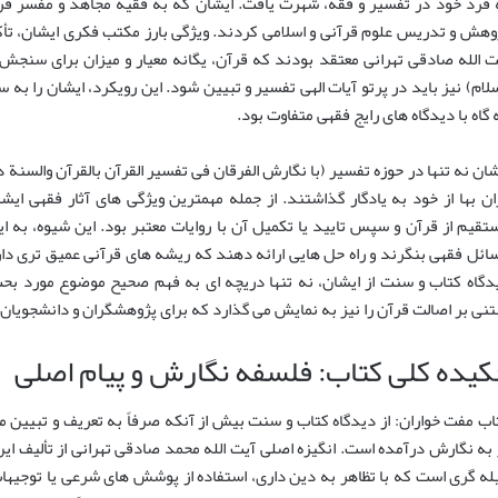
 فرد خود در تفسیر و فقه، شهرت یافت. ایشان که به فقیه مجاهد و مفسر قر
وهش و تدریس علوم قرآنی و اسلامی کردند. ویژگی بارز مکتب فکری ایشان، تأک
ت الله صادقی تهرانی معتقد بودند که قرآن، یگانه معیار و میزان برای سنج
سلام) نیز باید در پرتو آیات الهی تفسیر و تبیین شود. این رویکرد، ایشان را به
 گاه با دیدگاه های رایج فقهی متفاوت بود.
ان بها از خود به یادگار گذاشتند. از جمله مهمترین ویژگی های آثار فقهی ای
تقیم از قرآن و سپس تایید یا تکمیل آن با روایات معتبر بود. این شیوه، به ایش
ائل فقهی بنگرند و راه حل هایی ارائه دهند که ریشه های قرآنی عمیق تری دارند.
دگاه کتاب و سنت از ایشان، نه تنها دریچه ای به فهم صحیح موضوع مورد بحث
تنی بر اصالت قرآن را نیز به نمایش می گذارد که برای پژوهشگران و دانشجویان 
کیده کلی کتاب: فلسفه نگارش و پیام اصلی
اب مفت خواران: از دیدگاه کتاب و سنت بیش از آنکه صرفاً به تعریف و تبیین 
 به نگارش درآمده است. انگیزه اصلی آیت الله محمد صادقی تهرانی از تألیف ای
له گری است که با تظاهر به دین داری، استفاده از پوشش های شرعی یا توجیهات