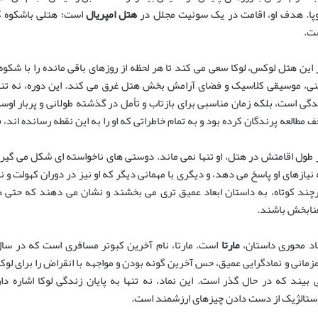
وپا. هدف او، اقامت در یک سوئیت مجلل در
هتل امپریال
است؛ هتلی باشکوه که
ت.
 این هتل لوکس، لوکا سعی می کند تا هر لحظه از روزهای باقی مانده را با شکو
نی، موسیقی کلاسیک و فضای آرامش بخش هتل غرق می کند. این دوره، نه تنه
دگی است، بلکه زمان مناسبی برای بازتاب و تأمل در گذشته طولانی و پربار اوس
ف مطالعه پرندگان کرده بود و به تمام خاطراتی که او را به این نقطه رسانده اند، 
 طول اقامتش در هتل، او تنها نمی ماند. دوستی های ناخواسته ای شکل می گیرد
 نیازهای او پاسخ می دهد، و دیگری با مهمانی دیگر که او نیز در دوران کهولت و نز
چند کوتاه، به داستان ابعاد عمیق تری می بخشند و نشان می دهند که حتی در
نابخش باشند.
اد محوری داستان،
مارتا
زمانی و نمادگرایی عمیق، حس آخرین گونه بودن و مواجهه با انقراض را برای لوکا
 بیند که در حال گذر است. این نماد، نه تنها به پایان زندگی لوکا اشاره دا
ستالژیک از دست دادن چیزهای ارزشمند است.