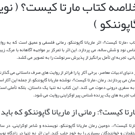
لاصه کتاب مارتا کیست؟ ( نویس
اپوننکو )
اب «مارتا کیست؟» اثر ماریانا گاپوننکو، رمانی فلسفی و عمیق است که به روا
اس نود و شش ساله، می پردازد. این اثر با تمرکز بر مواجهه آگاهانه با مرگ، زی
یانی، تجربه ای تأمل برانگیز از پذیرش سرنوشت را به تصویر می کشد.
 دنیای ادبیات معاصر، برخی آثار پا را فراتر از روایت های صرف داستانی می گ
سان می پردازند. رمان «مارتا کیست؟» نوشته ماریانا گاپوننکو، از جمله این آثار 
 به سفری درونی دعوت می کند. این کتاب نه تنها یک داستان، بلکه تأملی است
لب تجربه های یک پرنده شناس پیر اوکراینی روایت می شود.
رتا کیست؟: رمانی از ماریانا گاپوننکو که باید
تقدان و خوانندگان بسیاری را به خود جلب کند. این اثر نه تنها در زادگاه نوی