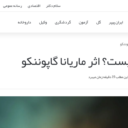
سلام دکتر
اقتصادی
رسانه عمومی
ایران پیپر
گل
آزمون
گردشگری
وکیل
داروخانه
وننکو
ت؟ اثر ماریانا گاپوننکو
1 دقیقه زمان میبرد