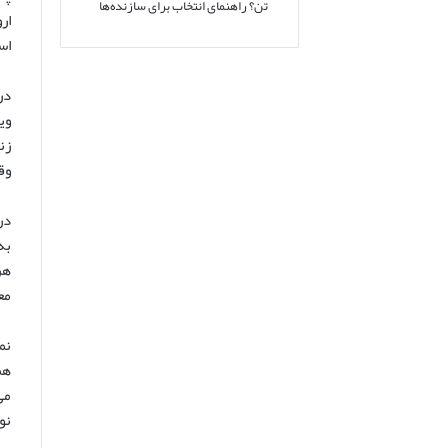
تن؟ راهنمای انتخاب برای سازنده‌ها
ار
اس
در
وی
زن
وق
در
به
هر
مع
نم
هم
می
نو