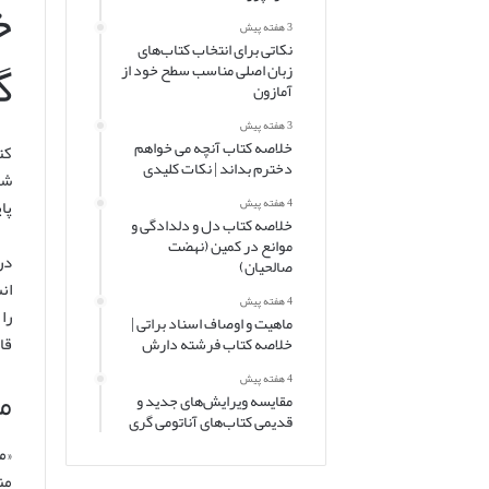
خ
3 هفته پیش
نکاتی برای انتخاب کتاب‌های
گ
زبان اصلی مناسب سطح خود از
آمازون
3 هفته پیش
خلاصه کتاب آنچه می خواهم
کت
دخترم بداند | نکات کلیدی
شن
پا
4 هفته پیش
خلاصه کتاب دل و دلدادگی و
موانع در کمین (نهضت
در
صالحیان)
ان
4 هفته پیش
را
ماهیت و اوصاف اسناد براتی |
قا
خلاصه کتاب فرشته دارش
4 هفته پیش
ما
مقایسه ویرایش‌های جدید و
قدیمی کتاب‌های آناتومی گری
من