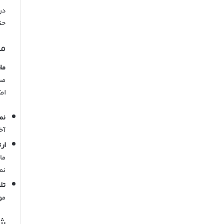
در
حت
ما
مار
اض
نم
آخ
ار
ما
نم
تل
مو
شخ