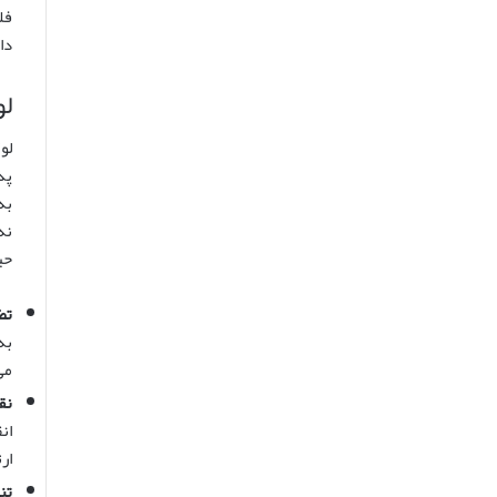
فل
دا
لو
لو
پذ
به
نه
حی
تض
به
می
نق
ان
ار
تن