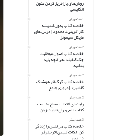
روش‌های پارافریز کردن متون
انگلیسی
1 هفته پیش
خلاصه کتاب بدون اندیشه
کارآفرینی نامحدود | درس های
مایکل سیمونز
2 هفته پیش
خلاصه کتاب اصول موفقیت
جک کنفیلد – هر آنچه باید
بدانید
2 هفته پیش
خلاصه کتاب گرگ اثر هوشنگ
گلشیری | مروری جامع
2 هفته پیش
راهنمای انتخاب سطح مناسب
کتاب علمی برای تقویت زبان
3 هفته پیش
خلاصه کتاب هر نفس را زندگی
کن – نکات کلیدی اثر نیلوفر
داودپور