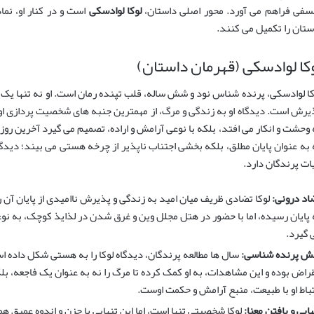
سفی فراهم می آورد. محور اصلی داستان،
لوکا لوادسکی
است و در کنار او، نما
ستان را تکمیل می کنند.
کا لوادسکی (قهرمان داستان)
کا لوادسکی، پرنده شناس نود و شش ساله، قلب تپنده رمان است. او نه تنها یک
یرش است. دیدگاه او به زندگی و مرگ، از مهمترین جنبه های شخصیت پردازی اوست
 وحشت و انکار می افتد، بلکه با نوعی آرامش و اراده، تصمیم می گیرد آخرین روز
 به عنوان پایان مطلق، بلکه بخشی اجتناب ناپذیر از چرخه هستی می بیند؛ دید
ات پرندگان دارد.
اد درونی:
لوکا تضادی ظریف میان امید به زندگی و پذیرش ناامیدی از پایان آن ر
 پایان رسیده، اما با حضور در هتل مجلل وین و غرق شدن در لذایذ کوچک، به ن
 گیرد.
ش پرنده شناسی:
سال ها مطالعه پرندگان، دیدگاه لوکا را به هستی شکل داده ا
قراض بوده و این مشاهدات، به او کمک کرده تا مرگ را نه به عنوان یک فاجعه، ب
تباط او با طبیعت، منبع آرامش و حکمت اوست.
هایی و یافتن معنا:
لوکا شخصیتی تنها است، اما این تنهایی با حزن و اندوه عمیق ه