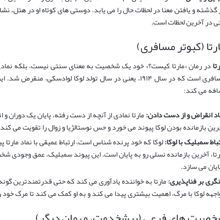
 گذشته و یافتن معنا در لحظات حال را می یابد. دوستی های کوتاه او در هتل، نشا
ی در آخرین لحظات است.
رتا (کبوتر مسافری)
تا
در رمان «مارتا کیست؟» خود یک شخصیت به معنای سنتی نیست، بلکه نمادی ق
مسافری است که در سال ۱۹۱۴، یعنی در سال تولد لوکا لوادسکی، 
افه می کند:
اد انقراض و از دست دادن:
مارتا نمادی از آنچه از دست رفته، پایان یک دوران و
رین بازمانده بودن لوکا پیوند می خورد و حس نوستالژیا و زوال را تقویت می کند.
تباط سمبلیک با لوکا:
لوکا که خود پرنده شناس است، ارتباط عمیقی با نماد مارتا پ
رتا، آخرین بازمانده نسلی رو به پایان است. این پیوند سمبلیک، عمق وجودی شخص
ایان می سازد.
نگری بر فناپذیری:
مارتا به خواننده یادآوری می کند که حتی قدرتمندترین گونه ه
اجهه لوکا با مرگ، اهمیت بیشتری پیدا می کند و به او کمک می کند تا مرگ خود ر
صیت های فرعی (پیشخدمت، مهمان دیگر)