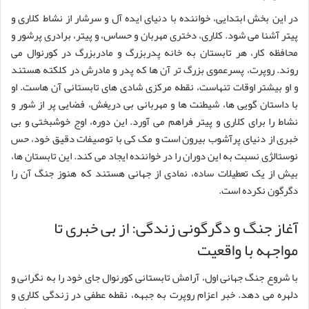
در این بخش ابتدایی، خواننده با دنیای ایده آل و سرشار از نشاط کلاری و
پیتر آشنا می شود. کلاری، دختری مهربان و حساس، و پیتر، برادری پرشور و
محافظه کار، هر تابستان به خانه پدربزرگ و مادربزرگ در کورنوال می
روند. روپرت، پسرعموی بزرگ تر آن ها که پدر و مادرش در کلکته هستند
و او بیشتر اوقات تنهاست، نقطه مرکزی شادی های تابستانی آن هاست. او
با داستان گویی ها، شیطنت ها و مهربانی بی دریغش، فضایی پر از شور و
نشاط را برای کلاری و پیتر فراهم می آورد. این دوره، اوج خوشبختی و بی
خبری از دنیای پرآشوب بیرون است و مک کی با توصیفات دقیق خود، حس
نوستالژی نسبت به این دوران را در خواننده ایجاد می کند. این تابستان ها،
بیش از یک تعطیلات ساده، نمادی از جهانی هستند که هنوز جنگ آن را
دگرگون نکرده است.
آغاز جنگ و دگرگونی زندگی: از بی خبری تا
مواجهه با واقعیت
با شروع جنگ جهانی اول، آرامش تابستانی کورنوال جای خود را به نگرانی و
دلهره می دهد. خبر اعزام روپرت به جبهه، نقطه عطفی در زندگی کلاری و