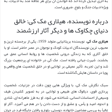
به اثری تبدیل کرده اند که خواندن آن برای هر علاقه مند به ادبیات، به
ویژه ادبیات جنگ و بلوغ، ضروری است.
درباره نویسنده، هیلاری مک کی: خالق
دنیای چکاوک ها و دیگر آثار ارزشمند
هیلاری مک کی
، نویسنده بریتانیایی متولد 1959، یکی از برجسته ترین و
محبوب ترین نویسندگان ادبیات کودک و نوجوان در عصر حاضر است. او با
خلق آثاری که به زندگی درونی شخصیت ها و روابط انسانی عمق می
بخشند، شهرت جهانی یافته است. مک کی در خانواده ای پرجمعیت بزرگ
شد و این تجربه، تأثیر عمیقی بر توانایی او در خلق شخصیت های واقعی و
پویا در داستان هایش گذاشته است.
سبک نگارش مک کی، با ویژگی هایی چون دقت در جزئیات، شخصیت
پردازی قوی، دیالوگ های طبیعی و توانایی در به تصویر کشیدن طیف
وسیعی از احساسات انسانی، شناخته می شود. او به طرز ماهرانه ای، شادی
و اندوه، امید و یأس، و عشق و از دست دادن را در هم می آمیزد. آثار او
غالباً به بررسی مضامین خانواده، دوستی، بلوغ و یافتن جایگاه فرد در جهان