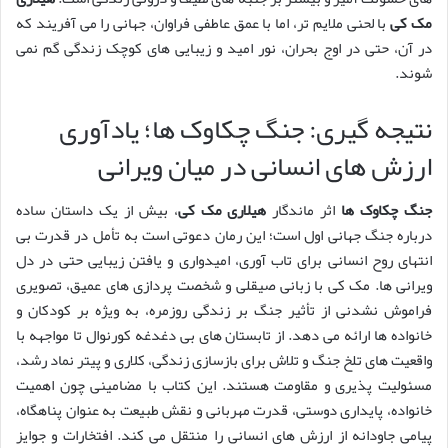
مک کی
با لحنی ملایم تر، اما با عمق عاطفی فراوان، جهانی را می آفریند که
در آن، حتی در اوج بحران، نور امید و زیبایی های کوچک زندگی گم نمی
شوند.
نتیجه گیری: جنگ چکاوک ها؛ یادآوری
ارزش های انسانی در میان ویرانی
جنگ چکاوک ها
اثر ماندگار
هیلاری مک کی
، بیش از یک داستان ساده
درباره جنگ جهانی اول است؛ این رمان دعوتی است به تأمل در قدرت بی
انتهای روح انسانی برای تاب آوری، امیدواری و یافتن زیبایی حتی در دل
ویرانی ها. مک کی با زبانی صیقلی و شخصت پردازی های عمیق، تصویری
فراموش نشدنی از تأثیر جنگ بر زندگی روزمره، به ویژه بر کودکان و
خانواده ها ارائه می دهد. از تابستان های بی دغدغه کورنوال تا مواجهه با
واقعیت های تلخ جنگ و تلاش برای بازسازی زندگی، کلاری و پیتر نماد رشد،
مسئولیت پذیری و مقاومت هستند. این کتاب با مضامینی چون اهمیت
خانواده، پایداری دوستی، قدرت مهربانی و نقش طبیعت به عنوان پناهگاه،
پیامی جاودانه از ارزش های انسانی را منتقل می کند. افتخارات و جوایز