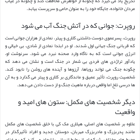
تدریج یاد می گیرد که چگونه از خواهرش محافظت کند و چگونه در غیاب
مردان خانواده، جایگاه خود را به عنوان حامی و سرپرست بیابد.
روپرت: جوانی که در آتش جنگ آب می شود
روپرت، پسرعموی دوست داشتنی کلاری و پیتر، نمادی از هزاران جوانی است
که قربانی جنگ جهانی اول شدند. او در ابتدا نمادی از شادی، بی خیالی و
انرژی جوانی است که به ناگاه وارد صحنه نبرد می شود. سرنوشت او،
یادآور تراژدی های فردی بی شمار در جنگ است و نشان می دهد که
چگونه جنگ می تواند رویاها، آرزوها و آینده های روشن را نابود کند.
شخصیت روپرت، تأثیر عمیق و ماندگاری بر کلاری و پیتر می گذارد و به آن
ها درسی تلخ اما واقعی درباره ماهیت جنگ و از دست دادن می دهد.
دیگر شخصیت های مکمل: ستون های امید و
واقعیت
علاوه بر شخصیت های اصلی، هیلاری مک کی با خلق شخصیت های مکمل
مانند پدربزرگ و مادربزرگ مهربان، دوستان جدید و افراد تأثیرگذار در
محیط های مختلف، شبکه ای از روابط انسانی را ایجاد می کند که به غنای