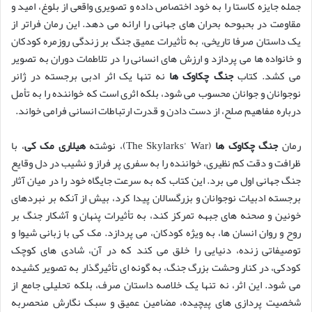
جمله جایزه کاستا را به خود اختصاص داده و تصویری واقعی از بلوغ، امید و
مقاومت در بحبوحه بحران های جهانی را ارائه می دهد. این رمان فراتر از
یک داستان صرفا تاریخی، به تأثیرات عمیق جنگ بر زندگی روزمره کودکان
و خانواده ها می پردازد و ارزش های انسانی را در تلاطمات دوران به تصویر
می کشد. کتاب
جنگ چکاوک ها
نه تنها یک اثر ادبی برجسته در ژانر
نوجوانان و جوانان محسوب می شود، بلکه اثری است که خواننده را به تأمل
درباره مفاهیم صلح، از دست دادن و قدرت ارتباطات انسانی فرامی خواند.
رمان
جنگ چکاوک ها
(The Skylarks’ War)، نوشته
هیلاری مک کی
، با
ظرافت و دقت کم نظیری، خواننده را به سفری پر فراز و نشیب در دل وقایع
جنگ جهانی اول می برد. این کتاب که به سرعت جایگاه خود را در میان آثار
برجسته ادبیات نوجوانان و بزرگسالان پیدا کرد، بیش از آنکه بر نبردهای
خونین و صحنه های جبهه تمرکز کند، به تأثیرات پنهان و آشکار جنگ بر
روح و روان انسان ها، به ویژه کودکان، می پردازد. مک کی با زبانی شیوا و
توصیفاتی زنده، دنیایی را خلق می کند که در آن، شادی های کوچک
کودکی، در کنار وحشت بزرگ جنگ، به گونه ای تأثیرگذار به تصویر کشیده
می شود. این اثر، نه تنها یک خلاصه داستان صرف، بلکه تحلیلی جامع از
شخصیت پردازی های پیچیده، مضامین عمیق و سبک نگارش منحصربه