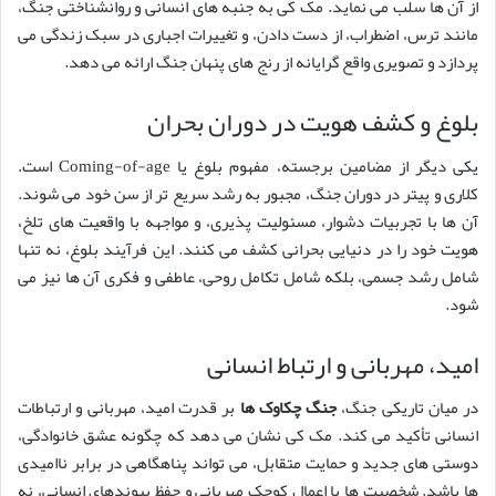
از آن ها سلب می نماید. مک کی به جنبه های انسانی و روانشناختی جنگ،
مانند ترس، اضطراب، از دست دادن، و تغییرات اجباری در سبک زندگی می
پردازد و تصویری واقع گرایانه از رنج های پنهان جنگ ارائه می دهد.
بلوغ و کشف هویت در دوران بحران
یکی دیگر از مضامین برجسته، مفهوم بلوغ یا Coming-of-age است.
کلاری و پیتر در دوران جنگ، مجبور به رشد سریع تر از سن خود می شوند.
آن ها با تجربیات دشوار، مسئولیت پذیری، و مواجهه با واقعیت های تلخ،
هویت خود را در دنیایی بحرانی کشف می کنند. این فرآیند بلوغ، نه تنها
شامل رشد جسمی، بلکه شامل تکامل روحی، عاطفی و فکری آن ها نیز می
شود.
امید، مهربانی و ارتباط انسانی
در میان تاریکی جنگ،
جنگ چکاوک ها
بر قدرت امید، مهربانی و ارتباطات
انسانی تأکید می کند. مک کی نشان می دهد که چگونه عشق خانوادگی،
دوستی های جدید و حمایت متقابل، می تواند پناهگاهی در برابر ناامیدی
ها باشد. شخصیت ها با اعمال کوچک مهربانی و حفظ پیوندهای انسانی، نه